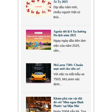
Ất Tỵ 2025
Dịp đầu năm mới,
nhiều người Việt có
thói...
Agoda tiết lộ 6 Xu hướng
Du lịch năm 2025
Ngay ngày đầu tiên làm
việc của năm 2025,
nền...
McLaren 750S: Chuẩn
mực mới cho siêu xe!
Với việc ra mắt mẫu xe
750S, McLaren xác
định...
Khám phá sản vật đất
đỏ với ‘Món ngon Bình
Phước’ tại Mặn Mòi
Ngày 20/04 sắp tới, Tọa