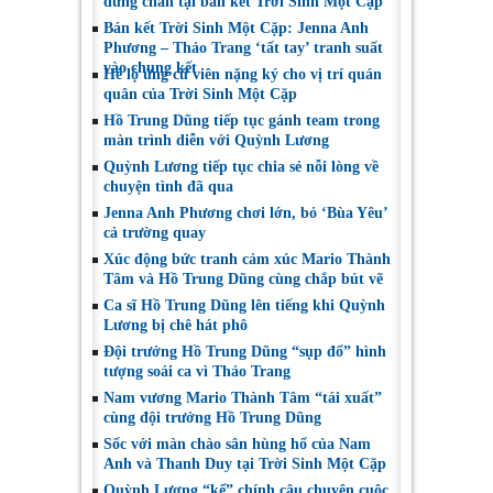
dừng chân tại bán kết Trời Sinh Một Cặp
Bán kết Trời Sinh Một Cặp: Jenna Anh
Phương – Thảo Trang ‘tất tay’ tranh suất
vào chung kết
Hé lộ ứng cử viên nặng ký cho vị trí quán
quân của Trời Sinh Một Cặp
Hồ Trung Dũng tiếp tục gánh team trong
màn trình diễn với Quỳnh Lương
Quỳnh Lương tiếp tục chia sẻ nỗi lòng về
chuyện tình đã qua
Jenna Anh Phương chơi lớn, bỏ ‘Bùa Yêu’
cả trường quay
Xúc động bức tranh cảm xúc Mario Thành
Tâm và Hồ Trung Dũng cùng chắp bút vẽ
Ca sĩ Hồ Trung Dũng lên tiếng khi Quỳnh
Lương bị chê hát phô
Đội trưởng Hồ Trung Dũng “sụp đổ” hình
tượng soái ca vì Thảo Trang
Nam vương Mario Thành Tâm “tái xuất”
cùng đội trưởng Hồ Trung Dũng
Sốc với màn chào sân hùng hổ của Nam
Anh và Thanh Duy tại Trời Sinh Một Cặp
Quỳnh Lương “kể” chính câu chuyện cuộc