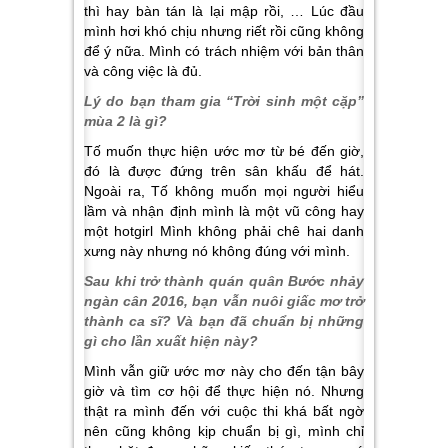
thì hay bàn tán là lại mập rồi, … Lúc đầu
mình hơi khó chịu nhưng riết rồi cũng không
để ý nữa. Mình có trách nhiệm với bản thân
và công việc là đủ.
Lý do bạn tham gia “Trời sinh một cặp”
mùa 2 là gì?
Tố muốn thực hiện ước mơ từ bé đến giờ,
đó là được đứng trên sân khấu để hát.
Ngoài ra, Tố không muốn mọi người hiểu
lầm và nhận định mình là một vũ công hay
một hotgirl Mình không phải chê hai danh
xưng này nhưng nó không đúng với mình.
Sau khi trở thành quán quân Bước nhảy
ngàn cân 2016, bạn vẫn nuôi giấc mơ trở
thành ca sĩ? Và bạn đã chuẩn bị những
gì cho lần xuất hiện này?
Mình vẫn giữ ước mơ này cho đến tận bây
giờ và tìm cơ hội để thực hiện nó. Nhưng
thật ra mình đến với cuộc thi khá bất ngờ
nên cũng không kịp chuẩn bị gì, mình chỉ