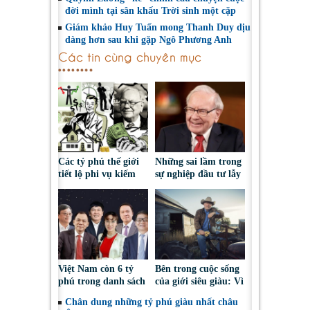
đời mình tại sân khấu Trời sinh một cặp
Giám khảo Huy Tuấn mong Thanh Duy dịu
dàng hơn sau khi gặp Ngô Phương Anh
Các tin cùng chuyên mục
Các tỷ phú thế giới
Những sai lầm trong
tiết lộ phi vụ kiếm
sự nghiệp đầu tư lẫy
tiền đầu tiên
lừng của tỷ phú
Warren Buffet
Việt Nam còn 6 tỷ
Bên trong cuộc sống
phú trong danh sách
của giới siêu giàu: Vì
thế giới
sao nhiều tỷ phú vẫn
Chân dung những tỷ phú giàu nhất châu
làm việc nhà?