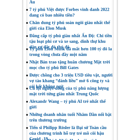
Âu
7 tỷ phú Việt được Forbes vinh danh 2022
đang có bao nhiêu tiền?
Chân dung tỷ phú soán ngôi giàu nhất thế
giới của Elon Musk
Đẳng cấp tỷ phú giàu nhất Ấn Độ: Chi tiền
tậu loạt phi cơ và xe sang, dinh thự khu
dân cư đắt đỏ thủ đô
Tỷ phú Elon Musk đã mất hơn 100 tỷ đô la
trong vòng chưa đầy một năm
Nhật Bản trao tặng huân chương Mặt trời
mọc cho tỷ phú Bill Gates
Được chồng cho 3 triệu USD tiêu vặt, người
vợ tào khang “đánh liều” mở 6 công ty và
cái kết không ngờ
Cú lội ngược dòng của tỷ phú năng lượng
mặt trời từng giàu nhất Trung Quốc
Alexandr Wang – tỷ phú AI trẻ nhất thế
giới
Những doanh nhân tuổi Nhâm Dần nổi bật
trên thương trường
Tiến sĩ Philipp Rösler là Đại sứ Toàn cầu
của chương trình hỗ trợ trẻ mồ côi hậu
Covid -19