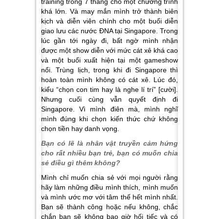
training trong 7 tháng cho một chương trình
khá lớn. Và may mắn mình trở thành biên
kịch và diễn viên chính cho một buổi diễn
giao lưu các nước ĐNA tại Singapore. Trong
lúc gần tới ngày đi, bất ngờ mình nhận
được một show diễn với mức cát xê khá cao
và một buổi xuất hiện tại một gameshow
nổi. Trùng lịch, trong khi đi Singapore thì
hoàn toàn mình không có cát xê. Lúc đó,
kiểu “chọn con tim hay là nghe lí trí” [cười].
Nhưng cuối cùng vẫn quyết định đi
Singapore. Vì mình điên mà, mình nghĩ
mình đúng khi chọn kiến thức chứ không
chọn tiền hay danh vọng.
Bạn có lẽ là nhân vật truyền cảm hứng
cho rất nhiều bạn trẻ, bạn có muốn chia
sẻ điều gì thêm không?
Mình chỉ muốn chia sẻ với mọi người rằng
hãy làm những điều mình thích, mình muốn
và mình ước mơ với tâm thế hết mình nhất.
Bạn sẽ thành công hoặc nếu không, chắc
chắn bạn sẽ không bao giờ hối tiếc và có