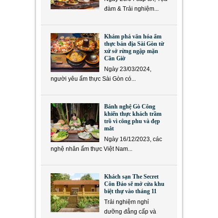
đàm & Trải nghiệm...
Khám phá văn hóa ẩm
thực bản địa Sài Gòn từ
xứ sở rừng ngập mặn
Cần Giờ
Ngày 23/03/2024,
người yêu ẩm thực Sài Gòn có...
Bánh nghệ Gò Công
khiến thực khách trầm
trồ vì công phu và đẹp
mắt
Ngày 16/12/2023, các
nghệ nhân ẩm thực Việt Nam...
Khách sạn The Secret
Côn Đảo sẽ mở cửa khu
biệt thự vào tháng 11
Trải nghiệm nghỉ
dưỡng đẳng cấp và