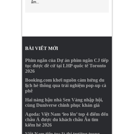
ẩm...
BÀI VIẾT MỚI
Phim ngắn của Dự án phim ngắn CJ tiếp
tục được đề cử tại LHP quốc tế Toronto
2026
Booking.com khơi nguồn cảm hứng du
lịch hè thông qua trải nghiệm pop-up cà
phê
Hai nàng hậu nhà Sen Vàng nhập hội,
cùng Duniverse chinh phục khán giả
Agoda: Việt Nam ‘leo lên’ top 4 điểm đến
châu Á được du khách châu Âu tìm
kiếm hè 2026
Việt Nam tiếp tục là thị trường trọng