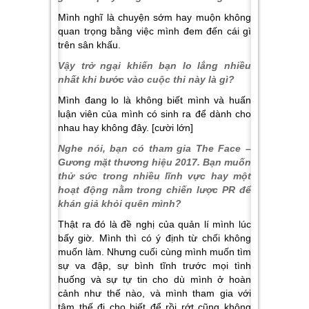
Mình nghĩ là chuyện sớm hay muộn không
quan trọng bằng việc mình đem đến cái gì
trên sân khấu.
Vậy trở ngại khiến bạn lo lắng nhiều
nhất khi bước vào cuộc thi này là gì?
Mình đang lo là không biết mình và huấn
luận viên của mình có sinh ra để dành cho
nhau hay không đây. [cười lớn]
Nghe nói, bạn có tham gia The Face –
Gương mặt thương hiệu 2017. Bạn muốn
thử sức trong nhiều lĩnh vực hay một
hoạt động nằm trong chiến lược PR để
khán giả khỏi quên mình?
Thật ra đó là đề nghị của quản lí mình lúc
bấy giờ. Mình thì có ý định từ chối không
muốn làm. Nhưng cuối cùng mình muốn tìm
sự va đập, sự bình tĩnh trước mọi tình
huống và sự tự tin cho dù mình ở hoàn
cảnh như thế nào, và mình tham gia với
tâm thế đi cho biết để rồi rớt cũng không