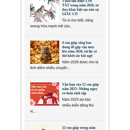
3 tuổi tìm được LỐI
TẮT trong năm 2026, tư
duy khác biệt tạo nên sự
GIÀU CÓ
Tử vi cho biết, năng
lượng Hỏa mạnh mẽ của...
4 con giáp sống bao
dung dễ gặp vận may
lớn năm 2026, tài lộc có
thể khởi sắc bất ngờ
Năm 2026 được cho là
thời điểm nhiều chuyển...
Vận hạn của 12 con giáp
năm 2025: Những nguy
cơ luôn rình rập
Năm 2025 dự báo
nhiều biến động thú
vị,...
12 con giáp trong năm