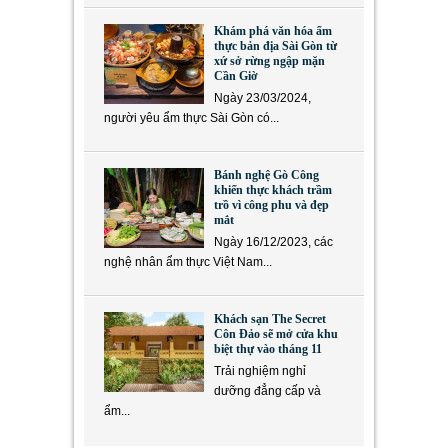
Khám phá văn hóa ẩm
thực bản địa Sài Gòn từ
xứ sở rừng ngập mặn
Cần Giờ
Ngày 23/03/2024,
người yêu ẩm thực Sài Gòn có...
Bánh nghệ Gò Công
khiến thực khách trầm
trồ vì công phu và đẹp
mắt
Ngày 16/12/2023, các
nghệ nhân ẩm thực Việt Nam...
Khách sạn The Secret
Côn Đảo sẽ mở cửa khu
biệt thự vào tháng 11
Trải nghiệm nghỉ
dưỡng đẳng cấp và
ẩm...