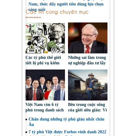
Nam, thúc đẩy người tiêu dùng lựa chọn
sáng suốt
Các tin cùng chuyên mục
Các tỷ phú thế giới
Những sai lầm trong
tiết lộ phi vụ kiếm
sự nghiệp đầu tư lẫy
tiền đầu tiên
lừng của tỷ phú
Warren Buffet
Việt Nam còn 6 tỷ
Bên trong cuộc sống
phú trong danh sách
của giới siêu giàu: Vì
thế giới
sao nhiều tỷ phú vẫn
Chân dung những tỷ phú giàu nhất châu
làm việc nhà?
Âu
7 tỷ phú Việt được Forbes vinh danh 2022