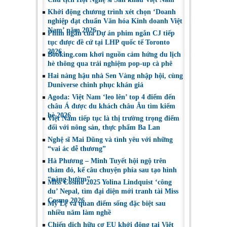
Khởi động chương trình xét chọn ‘Doanh
nghiệp đạt chuẩn Văn hóa Kinh doanh Việt
Nam’ năm 2026
Phim ngắn của Dự án phim ngắn CJ tiếp
tục được đề cử tại LHP quốc tế Toronto
2026
Booking.com khơi nguồn cảm hứng du lịch
hè thông qua trải nghiệm pop-up cà phê
Hai nàng hậu nhà Sen Vàng nhập hội, cùng
Duniverse chinh phục khán giả
Agoda: Việt Nam ‘leo lên’ top 4 điểm đến
châu Á được du khách châu Âu tìm kiếm
hè 2026
Việt Nam tiếp tục là thị trường trọng điểm
đối với nông sản, thực phẩm Ba Lan
Nghệ sĩ Mai Dũng và tình yêu với những
“vai ác dễ thương”
Hà Phương – Minh Tuyết hội ngộ trên
thảm đỏ, kể câu chuyện phía sau tạo hình
“nàng bướm”
Miss Cosmo 2025 Yolina Lindquist ‘công
du’ Nepal, tìm đại diện mới tranh tài Miss
Cosmo 2026
Mỹ Lệ và quan điểm sống đặc biệt sau
nhiều năm làm nghề
Chiến dịch hữu cơ EU khởi động tại Việt