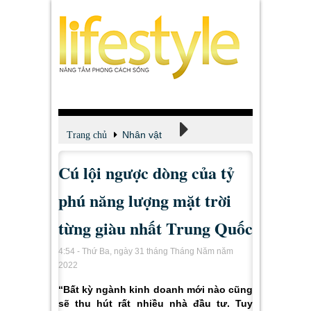
Nhân vật
Trang chủ
Cú lội ngược dòng của tỷ
Theo dòng thời gian
phú năng lượng mặt trời
từng giàu nhất Trung Quốc
4:54 - Thứ Ba, ngày 31 tháng Tháng Năm năm
2022
“Bất kỳ ngành kinh doanh mới nào cũng
sẽ thu hút rất nhiều nhà đầu tư. Tuy