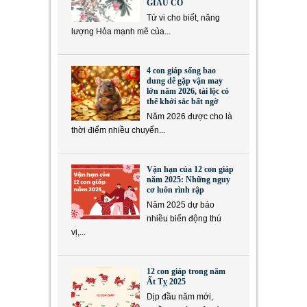
GIÀU CÓ
Tử vi cho biết, năng
lượng Hỏa mạnh mẽ của...
4 con giáp sống bao
dung dễ gặp vận may
lớn năm 2026, tài lộc có
thể khởi sắc bất ngờ
Năm 2026 được cho là
thời điểm nhiều chuyển...
Vận hạn của 12 con giáp
năm 2025: Những nguy
cơ luôn rình rập
Năm 2025 dự báo
nhiều biến động thú
vị,...
12 con giáp trong năm
Ất Tỵ 2025
Dịp đầu năm mới,