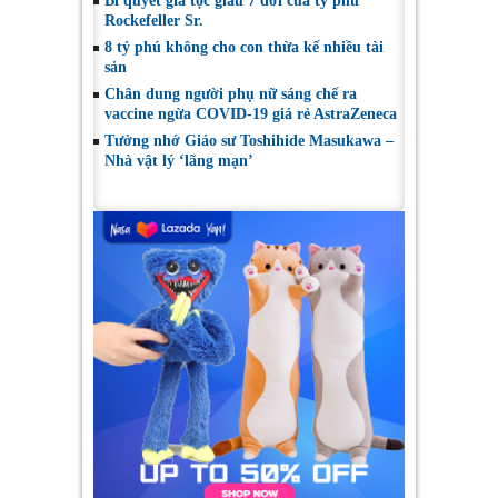
Bí quyết gia tộc giàu 7 đời của tỷ phú
Rockefeller Sr.
8 tỷ phú không cho con thừa kế nhiều tài
sản
Chân dung người phụ nữ sáng chế ra
vaccine ngừa COVID-19 giá rẻ AstraZeneca
Tưởng nhớ Giáo sư Toshihide Masukawa –
Nhà vật lý ‘lãng mạn’