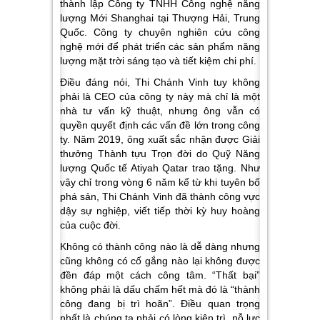
thành lập Công ty TNHH Công nghệ năng
lượng Mới Shanghai tại Thượng Hải, Trung
Quốc. Công ty chuyên nghiên cứu công
nghệ mới để phát triển các sản phẩm năng
lượng mặt trời sáng tạo và tiết kiệm chi phí.
Điều đáng nói, Thi Chánh Vinh tuy không
phải là CEO của công ty này mà chỉ là một
nhà tư vấn kỹ thuật, nhưng ông vẫn có
quyền quyết định các vấn đề lớn trong công
ty. Năm 2019, ông xuất sắc nhận được Giải
thưởng Thành tựu Trọn đời do Quỹ Năng
lượng Quốc tế Atiyah Qatar trao tặng. Như
vậy chỉ trong vòng 6 năm kể từ khi tuyên bố
phá sản, Thi Chánh Vinh đã thành công vực
dậy sự nghiệp, viết tiếp thời kỳ huy hoàng
của cuộc đời.
Không có thành công nào là dễ dàng nhưng
cũng không có cố gắng nào lại không được
đền đáp một cách công tâm. “Thất bại”
không phải là dấu chấm hết mà đó là “thành
công đang bị trì hoãn”. Điều quan trọng
nhất là chúng ta phải có lòng kiên trì, nỗ lực