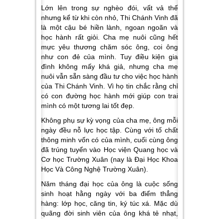
Lớn lên trong sự nghèo đói, vất vả thế
nhưng kể từ khi còn nhỏ, Thi Chánh Vinh đã
là một cậu bé hiền lành, ngoan ngoãn và
học hành rất giỏi. Cha mẹ nuôi cũng hết
mực yêu thương chăm sóc ông, coi ông
như con đẻ của mình. Tuy điều kiện gia
đình không mấy khá giả, nhưng cha mẹ
nuôi vẫn sẵn sàng đầu tư cho việc học hành
của Thi Chánh Vinh. Vì họ tin chắc rằng chỉ
có con đường học hành mới giúp con trai
mình có một tương lai tốt đẹp.
Không phụ sự kỳ vọng của cha mẹ, ông mỗi
ngày đều nỗ lực học tập. Cùng với tố chất
thông minh vốn có của mình, cuối cùng ông
đã trúng tuyển vào Học viện Quang học và
Cơ học Trường Xuân (nay là Đại Học Khoa
Học Và Công Nghệ Trường Xuân).
Năm tháng đại học của ông là cuộc sống
sinh hoạt hằng ngày với ba điểm thẳng
hàng: lớp học, căng tin, ký túc xá. Mặc dù
quãng đời sinh viên của ông khá tẻ nhạt,