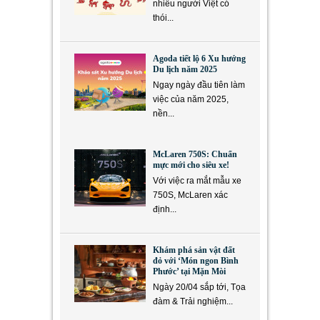
nhiều người Việt có
thói...
Agoda tiết lộ 6 Xu hướng
Du lịch năm 2025
Ngay ngày đầu tiên làm
việc của năm 2025,
nền...
McLaren 750S: Chuẩn
mực mới cho siêu xe!
Với việc ra mắt mẫu xe
750S, McLaren xác
định...
Khám phá sản vật đất
đỏ với ‘Món ngon Bình
Phước’ tại Mặn Mòi
Ngày 20/04 sắp tới, Tọa
đàm & Trải nghiệm...