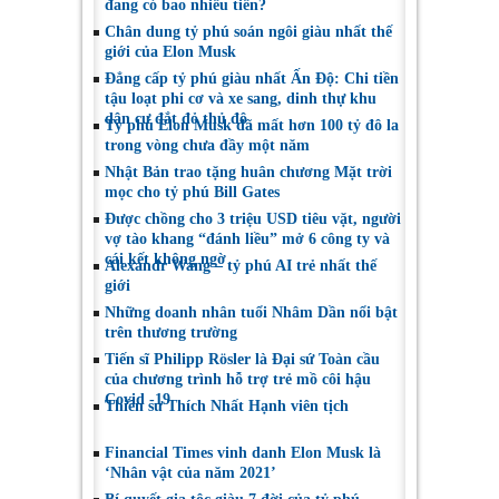
đang có bao nhiêu tiền?
Chân dung tỷ phú soán ngôi giàu nhất thế
giới của Elon Musk
Đẳng cấp tỷ phú giàu nhất Ấn Độ: Chi tiền
tậu loạt phi cơ và xe sang, dinh thự khu
dân cư đắt đỏ thủ đô
Tỷ phú Elon Musk đã mất hơn 100 tỷ đô la
trong vòng chưa đầy một năm
Nhật Bản trao tặng huân chương Mặt trời
mọc cho tỷ phú Bill Gates
Được chồng cho 3 triệu USD tiêu vặt, người
vợ tào khang “đánh liều” mở 6 công ty và
cái kết không ngờ
Alexandr Wang – tỷ phú AI trẻ nhất thế
giới
Những doanh nhân tuổi Nhâm Dần nổi bật
trên thương trường
Tiến sĩ Philipp Rösler là Đại sứ Toàn cầu
của chương trình hỗ trợ trẻ mồ côi hậu
Covid -19
Thiền sư Thích Nhất Hạnh viên tịch
Financial Times vinh danh Elon Musk là
‘Nhân vật của năm 2021’