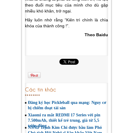
theo đuổi mục tiêu của mình cho dù gặp
nhiều khó khăn, trở ngại.
Hãy luôn nhớ rằng “Kiên trì chính là chìa
khóa của thành công !”.
Theo Baidu
Các tin khác
Đăng ký học Pickleball qua mạng: Nguy cơ
bị chiếm đoạt tài sản
Xiaomi ra mắt REDMI 17 Series với pin
7.500mAh, thiết kế trẻ trung, giá từ 5,5
triệu đồng
NSND Trịnh Kim Chi được bầu làm Phó
Chủ tịch Hội Nghệ sĩ Sân khấu Việt Nam