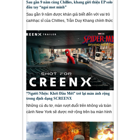
Sau gần 9 năm cùng Chillies, khang giới thiệu EP solo
đầu tay “ngoi mot minh”
Sau gần 9 năm được khán giả biết đến với vai trò
ca/nhạc sĩ của Chillies, Trần Duy Khang chính thức
mở ra chương...
“Người Nhện: Khởi Đầu Mới” trở lại màn ảnh rộng
trong định dạng SCREENX
Những cú đu tơ, màn rượt đuổi trên không và toàn
cảnh New York sẽ được mở rộng trên ba màn hình
khi “Người...