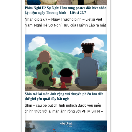
Phim Nghỉ Hè Sợ Nghỉ Hưu tung poster đặc biệt nhân
kỷ niệm ngày Thương binh – Liệt sĩ 27/7
Nhân dịp 27/7 – Ngày Thương binh – Liệt sĩ Việt
Nam, Nghỉ Hè Sợ Nghỉ Hưu của Huỳnh Lập ra mắt
bộ Poster...
Shin trở lại màn ảnh rộng với chuyến phiêu lưu đến
thế giới yêu quái đầy bất ngờ
Shin – cậu bé bút chì tinh nghịch được yêu mến
chính thức trở lại màn ảnh rộng với PHIM SHIN –
CẬU BÉ BÚT...