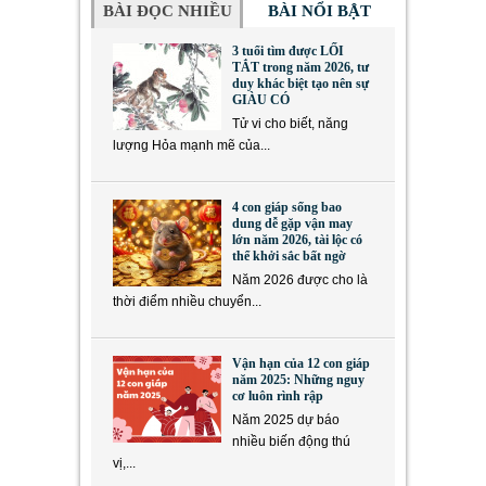
BÀI ĐỌC NHIỀU
BÀI NỔI BẬT
3 tuổi tìm được LỐI
TẮT trong năm 2026, tư
duy khác biệt tạo nên sự
GIÀU CÓ
Tử vi cho biết, năng
lượng Hỏa mạnh mẽ của...
4 con giáp sống bao
dung dễ gặp vận may
lớn năm 2026, tài lộc có
thể khởi sắc bất ngờ
Năm 2026 được cho là
thời điểm nhiều chuyển...
Vận hạn của 12 con giáp
năm 2025: Những nguy
cơ luôn rình rập
Năm 2025 dự báo
nhiều biến động thú
vị,...