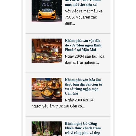
McLaren 750S: Chuẩn
mực mới cho siêu xe!
Với việc ra mắt mẫu xe
750S, McLaren xác
định...
Khám phá sản vật đất
đỏ với ‘Món ngon Bình
Phước’ tại Mặn Mòi
Ngày 20/04 sắp tới, Tọa
đàm & Trải nghiệm...
Khám phá văn hóa ẩm
thực bản địa Sài Gòn từ
xứ sở rừng ngập mặn
Cần Giờ
Ngày 23/03/2024,
người yêu ẩm thực Sài Gòn có...
Bánh nghệ Gò Công
khiến thực khách trầm
trồ vì công phu và đẹp