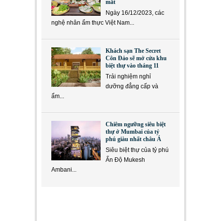
mắt
Ngày 16/12/2023, các
nghệ nhân ẩm thực Việt Nam...
Khách sạn The Secret
Côn Đảo sẽ mở cửa khu
biệt thự vào tháng 11
Trải nghiệm nghỉ
dưỡng đẳng cấp và
ẩm...
Chiêm ngưỡng siêu biệt
thự ở Mumbai của tỷ
phú giàu nhất châu Á
Siêu biệt thự của tỷ phú
Ấn Độ Mukesh
Ambani...