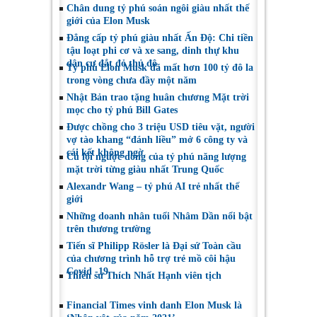
Chân dung tỷ phú soán ngôi giàu nhất thế
giới của Elon Musk
Đẳng cấp tỷ phú giàu nhất Ấn Độ: Chi tiền
tậu loạt phi cơ và xe sang, dinh thự khu
dân cư đắt đỏ thủ đô
Tỷ phú Elon Musk đã mất hơn 100 tỷ đô la
trong vòng chưa đầy một năm
Nhật Bản trao tặng huân chương Mặt trời
mọc cho tỷ phú Bill Gates
Được chồng cho 3 triệu USD tiêu vặt, người
vợ tào khang “đánh liều” mở 6 công ty và
cái kết không ngờ
Cú lội ngược dòng của tỷ phú năng lượng
mặt trời từng giàu nhất Trung Quốc
Alexandr Wang – tỷ phú AI trẻ nhất thế
giới
Những doanh nhân tuổi Nhâm Dần nổi bật
trên thương trường
Tiến sĩ Philipp Rösler là Đại sứ Toàn cầu
của chương trình hỗ trợ trẻ mồ côi hậu
Covid -19
Thiền sư Thích Nhất Hạnh viên tịch
Financial Times vinh danh Elon Musk là