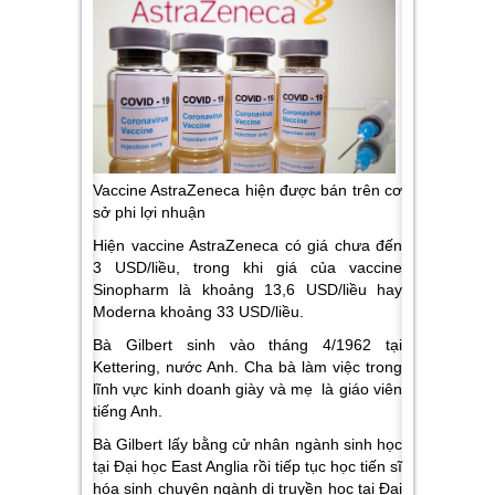
Vaccine AstraZeneca hiện được bán trên cơ
sở phi lợi nhuận
Hiện vaccine AstraZeneca có giá chưa đến
3 USD/liều, trong khi giá của vaccine
Sinopharm là khoảng 13,6 USD/liều hay
Moderna khoảng 33 USD/liều.
Bà Gilbert sinh vào tháng 4/1962 tại
Kettering, nước Anh. Cha bà làm việc trong
lĩnh vực kinh doanh giày và mẹ là giáo viên
tiếng Anh.
Bà Gilbert lấy bằng cử nhân ngành sinh học
tại Đại học East Anglia rồi tiếp tục học tiến sĩ
hóa sinh chuyên ngành di truyền học tại Đại