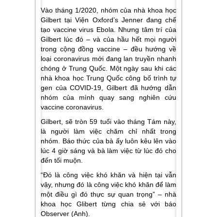
Vào tháng 1/2020, nhóm của nhà khoa học
Gilbert tại Viện Oxford’s Jenner đang chế
tạo vaccine virus Ebola. Nhưng tâm trí của
Gilbert lúc đó – và của hầu hết mọi người
trong cộng đồng vaccine – đều hướng về
loại coronavirus mới đang lan truyền nhanh
chóng ở Trung Quốc. Một ngày sau khi các
nhà khoa học Trung Quốc công bố trình tự
gen của COVID-19, Gilbert đã hướng dẫn
nhóm của mình quay sang nghiên cứu
vaccine coronavirus.
Gilbert, sẽ tròn 59 tuổi vào tháng Tám này,
là người làm việc chăm chỉ nhất trong
nhóm. Báo thức của bà ấy luôn kêu lên vào
lúc 4 giờ sáng và bà làm việc từ lúc đó cho
đến tối muộn.
“Đó là công việc khó khăn và hiện tại vẫn
vậy, nhưng đó là công việc khó khăn để làm
một điều gì đó thực sự quan trọng” – nhà
khoa học Glibert từng chia sẻ với báo
Observer (Anh).