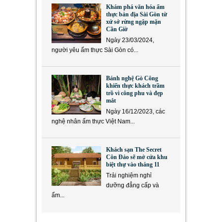
Khám phá văn hóa ẩm
thực bản địa Sài Gòn từ
xứ sở rừng ngập mặn
Cần Giờ
Ngày 23/03/2024,
người yêu ẩm thực Sài Gòn có...
Bánh nghệ Gò Công
khiến thực khách trầm
trồ vì công phu và đẹp
mắt
Ngày 16/12/2023, các
nghệ nhân ẩm thực Việt Nam...
Khách sạn The Secret
Côn Đảo sẽ mở cửa khu
biệt thự vào tháng 11
Trải nghiệm nghỉ
dưỡng đẳng cấp và
ẩm...