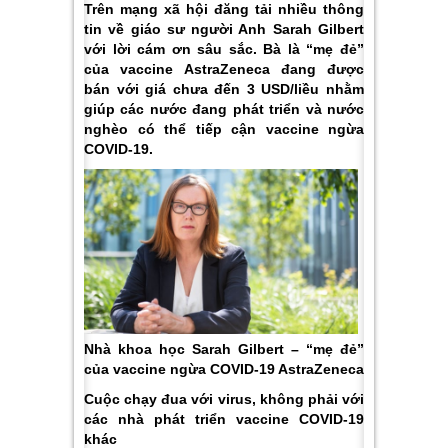
Trên mạng xã hội đăng tải nhiều thông
tin về giáo sư người Anh Sarah Gilbert
với lời cám ơn sâu sắc. Bà là “mẹ đẻ”
của vaccine AstraZeneca đang được
bán với giá chưa đến 3 USD/liều nhằm
giúp các nước đang phát triển và nước
nghèo có thể tiếp cận vaccine ngừa
COVID-19.
Nhà khoa học Sarah Gilbert – “mẹ đẻ”
của vaccine ngừa COVID-19 AstraZeneca
Cuộc chạy đua với virus, không phải với
các nhà phát triển vaccine COVID-19
khác