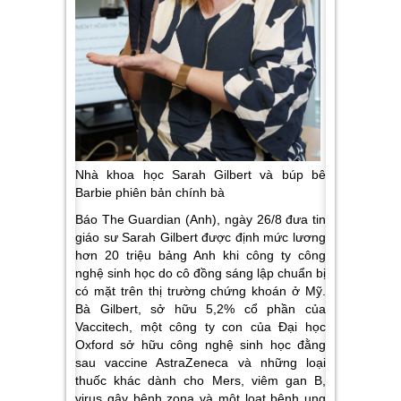
Nhà khoa học Sarah Gilbert và búp bê
Barbie phiên bản chính bà
Báo The Guardian (Anh), ngày 26/8 đưa tin
giáo sư Sarah Gilbert được định mức lương
hơn 20 triệu bảng Anh khi công ty công
nghệ sinh học do cô đồng sáng lập chuẩn bị
có mặt trên thị trường chứng khoán ở Mỹ.
Bà Gilbert, sở hữu 5,2% cổ phần của
Vaccitech, một công ty con của Đại học
Oxford sở hữu công nghệ sinh học đằng
sau vaccine AstraZeneca và những loại
thuốc khác dành cho Mers, viêm gan B,
virus gây bệnh zona và một loạt bệnh ung