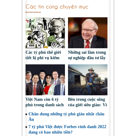
Các tin cùng chuyên mục
Các tỷ phú thế giới
Những sai lầm trong
tiết lộ phi vụ kiếm
sự nghiệp đầu tư lẫy
tiền đầu tiên
lừng của tỷ phú
Warren Buffet
Việt Nam còn 6 tỷ
Bên trong cuộc sống
phú trong danh sách
của giới siêu giàu: Vì
thế giới
sao nhiều tỷ phú vẫn
Chân dung những tỷ phú giàu nhất châu
làm việc nhà?
Âu
7 tỷ phú Việt được Forbes vinh danh 2022
đang có bao nhiêu tiền?