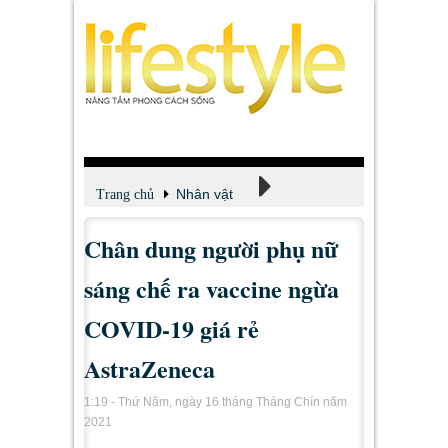
Nhân vật
Trang chủ
Chân dung người phụ nữ
Theo dòng thời gian
sáng chế ra vaccine ngừa
COVID-19 giá rẻ
AstraZeneca
1:19 - Thứ Năm, ngày 16 tháng Tháng Chín năm
2021