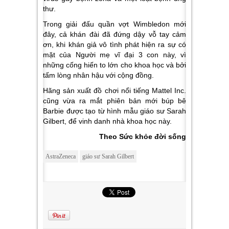
thư.
Trong giải đấu quần vợt Wimbledon mới
đây, cả khán đài đã đứng dậy vỗ tay cảm
ơn, khi khán giả vô tình phát hiện ra sự có
mặt của Người mẹ vĩ đại 3 con này, vì
những cống hiến to lớn cho khoa học và bởi
tấm lòng nhân hậu với cộng đồng.
Hãng sản xuất đồ chơi nổi tiếng Mattel Inc.
cũng vừa ra mắt phiên bản mới búp bê
Barbie được tạo từ hình mẫu giáo sư Sarah
Gilbert, để vinh danh nhà khoa học này.
Theo Sức khỏe đời sống
AstraZeneca
giáo sư Sarah Gilbert