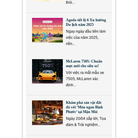
thói...
Agoda tiết lộ 6 Xu hướng
Du lịch năm 2025
Ngay ngày đầu tiên làm
việc của năm 2025,
nền...
McLaren 750S: Chuẩn
mực mới cho siêu xe!
Với việc ra mắt mẫu xe
750S, McLaren xác
định...
Khám phá sản vật đất
đỏ với ‘Món ngon Bình
Phước’ tại Mặn Mòi
Ngày 20/04 sắp tới, Tọa
đàm & Trải nghiệm...