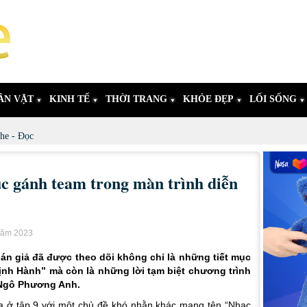
ÂN VẬT
KINH TẾ
THỜI TRANG
KHỎE ĐẸP
LỐI SỐNG
he - Đọc
c gánh team trong màn trình diễn
 năm 2023
hán giả đã được theo dõi không chỉ là những tiết mục
ịnh Hành” mà còn là những lời tạm biệt chương trình
à Ngô Phương Anh.
ra ở tập 9 với một chủ đề khó nhằn khác mang tên “Nhạc