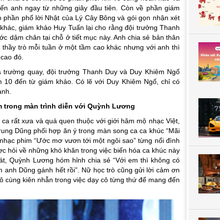
ến anh ngay từ những giây đầu tiên. Còn về phần giám
o phần phổ lời Nhật của Lý Cây Bông và gói gọn nhận xét
t khác, giám khảo Huy Tuấn lại cho rằng đội trưởng Thanh
ớc dậm chân tại chỗ ở tiết mục này. Anh chia sẻ bản thân
2 thầy trò mỗi tuần ở một tầm cao khác nhưng với anh thì
 cao đó.
 trường quay, đội trưởng Thanh Duy và Duy Khiêm Ngố
m 10 đến từ giám khảo. Có lẽ với Duy Khiêm Ngố, chỉ có
anh.
m trong màn trình diễn với Quỳnh Lương
ca rất xưa và quá quen thuộc với giới hâm mộ nhạc Việt,
ung Dũng phối hợp ăn ý trong màn song ca ca khúc “Mãi
n nhạc phim “Ước mơ vươn tới một ngôi sao” từng nổi đình
c hỏi về những khó khăn trong việc biến hóa ca khúc này
át, Quỳnh Lương hóm hỉnh chia sẻ “Với em thì không có
ăn anh Dũng gánh hết rồi”. Nữ học trò cũng gửi lời cảm ơn
vô cùng kiên nhẫn trong việc dạy cô từng thứ để mang đến