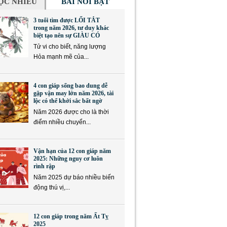
ỌC NHIỀU
BÀI NỔI BẬT
3 tuổi tìm được LỐI TẮT
trong năm 2026, tư duy khác
biệt tạo nên sự GIÀU CÓ
Tử vi cho biết, năng lượng
Hỏa mạnh mẽ của...
4 con giáp sống bao dung dễ
gặp vận may lớn năm 2026, tài
lộc có thể khởi sắc bất ngờ
Năm 2026 được cho là thời
điểm nhiều chuyển...
Vận hạn của 12 con giáp năm
2025: Những nguy cơ luôn
rình rập
Năm 2025 dự báo nhiều biến
động thú vị,...
12 con giáp trong năm Ất Tỵ
2025