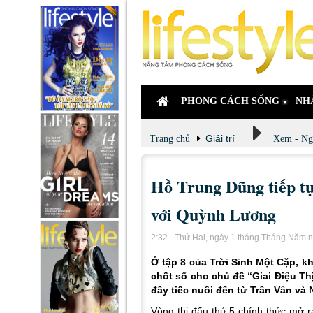
PHONG CÁCH SỐNG
NH
Giải trí
Trang chủ
Xem - Ng
Hồ Trung Dũng tiếp tụ
với Quỳnh Lương
2:32 - Thứ Hai, ngày 1 tháng Tháng Năm
Ở tập 8 của Trời Sinh Một Cặp, k
chốt sổ cho chủ đề “Giai Điệu Th
đầy tiếc nuối đến từ Trần Vân v
Vòng thi đấu thứ 5 chính thức mở 