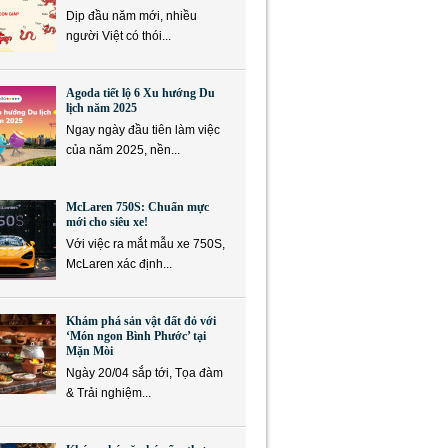
Dịp đầu năm mới, nhiều
người Việt có thói...
Agoda tiết lộ 6 Xu hướng Du
lịch năm 2025
Ngay ngày đầu tiên làm việc
của năm 2025, nền...
McLaren 750S: Chuẩn mực
mới cho siêu xe!
Với việc ra mắt mẫu xe 750S,
McLaren xác định...
Khám phá sản vật đất đỏ với
‘Món ngon Bình Phước’ tại
Mặn Mòi
Ngày 20/04 sắp tới, Tọa đàm
& Trải nghiệm...