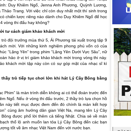
 sinh: Duy Khiêm Ngố, Jenna Anh Phương, Quỳnh Lương,
hảo Trang. Với việc chỉ còn duy nhất một thí sinh trong
y có chiến lược riêng nào dành cho Duy Khiêm Ngố để học
 4 vòng thi đấu hay không?
với tư cách giám khảo khách mời
i trò đội trưởng mùa thứ 5, Ái Phương tái xuất trong tập 9
khách mời. Với những kinh nghiệm phong phú vốn có của
 khúc “Lặng Yên” trong phim “Lặng Yên Dưới Vực Sâu”, nữ
oàn hảo ở vị trí giám khảo khách mời trong vòng thi này.
hảo khách mời tập này còn có sự góp mặt của nhạc sĩ kì
thầy trò tiếp tục chơi lớn khi hát Lý Cây Bông bằng
c Phim” là màn trình diễn không ai có thể đoán trước đến
êm Ngố. Nếu ở vòng thi đấu trước, 2 thầy trò lựa chọn hồ
 lần này tiết mục được đem đến đó chính là màn kết hợp
on” cùng âm hưởng dân gian Việt Na, mang tên Lý Cây
y Bông được phổ lời thêm cả tiếng Nhật. Chia sẻ về màn
 bạch thổ lộ anh muốn lan tỏa Lý Cây Bông đến các bạn
ượng tốt về âm nhạc Việt Nam đến với nước bạn.