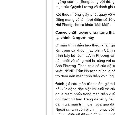
ngừng của họ. Song song với đó, 
mục của Quỳnh Lương và đánh giá đâ
Kết thúc những giây phút quay về 
Dũng mang về lần lượt điểm số 10 
Hải Phong cho ca khúc “Mãi Mãi”.
Cameo chất lượng chưa từng thấy
lại chính là người này
Ở màn trình diễn tiếp theo, khán g
lên trong ca khúc nhạc phim Cảnh s
trình bày bởi Jenna Anh Phương và
bản phối vô cùng mới lạ, cùng với
Anh Phương. Theo chia sẻ của đội t
xuất, NSND Trần Nhượng cũng là cố 
trò đem đến màn trình diễn vô cùng
Đánh giá sau màn trình diễn, giám 
nỗi xúc động đặc biệt khi tuổi trẻ c
đó là điểm nhấn trong màn diễn x
đội trưởng Thảo Trang đã xử lý bà
đánh giá màn trình diễn vừa qua đã
Ngoài ra, anh còn bị chinh phục bởi
mà giai điệu cũ đã quá đỗi quen thuộc