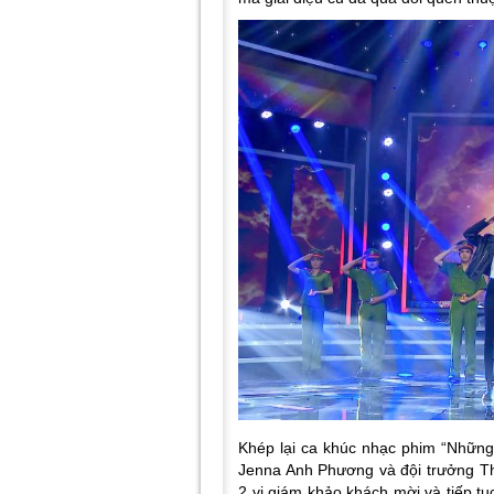
Khép lại ca khúc nhạc phim “Những 
Jenna Anh Phương và đội trưởng Th
2 vị giám khảo khách mời và tiếp t