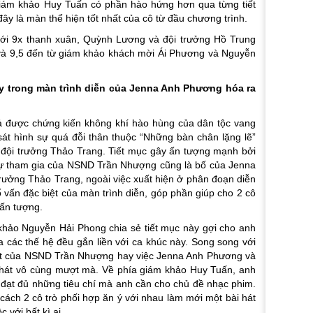
giám khảo Huy Tuấn có phần hào hứng hơn qua từng tiết
y là màn thể hiện tốt nhất của cô từ đầu chương trình.
với 9x thanh xuân, Quỳnh Lương và đội trưởng Hồ Trung
và 9,5 đến từ giám khảo khách mời Ái Phương và Nguyễn
 trong màn trình diễn của Jenna Anh Phương hóa ra
iả được chứng kiến không khí hào hùng của dân tộc vang
át hình sự quá đỗi thân thuộc “Những bàn chân lặng lẽ”
 đội trưởng Thảo Trang. Tiết mục gây ấn tượng mạnh bởi
 sự tham gia của NSND Trần Nhượng cũng là bố của Jenna
rưởng Thảo Trang, ngoài việc xuất hiện ở phân đoạn diễn
vấn đặc biệt của màn trình diễn, góp phần giúp cho 2 cô
 ấn tượng.
khảo Nguyễn Hải Phong chia sẻ tiết mục này gợi cho anh
ủa các thế hệ đều gắn liền với ca khúc này. Song song với
uất của NSND Trần Nhượng hay việc Jenna Anh Phương và
i hát vô cùng mượt mà. Về phía giám khảo Huy Tuấn, anh
 đạt đủ những tiêu chí mà anh cần cho chủ đề nhạc phim.
 cách 2 cô trò phối hợp ăn ý với nhau làm mới một bài hát
 với bất kì ai.