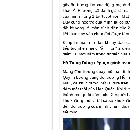
gây ấn tượng lẫn xúc động mạnh đ
khảo Ái Phương, cô đánh giá rất ca
của mình trong 2 từ “tuyệt vời”. Mặ
Duy cùng học trò của mình lại có bư
đặt kỳ vọng về màn trình diễn của 
tiết mục này vẫn chưa đạt được tầm
Khép lại màn mở đầu khuấy đảo cả
tiếp tục nhẹ nhàng “ẵm trọn” 2 điể
điểm 10 mới nằm trong từ điển của 
Hồ Trung Dũng tiếp tục gánh tea
Mang đến trường quay một bản tình 
Quỳnh Lương cùng đội trưởng Hồ Tr
Mãi”, ca khúc được viết lại dựa trê
đám một thời của Hàn Quốc. Khi đượ
thành bản phối dành cho 2 người h
khó khăn gì bởi vì tất cả sự khó kh
đến đội trưởng của mình vì anh đã 
tiết mục