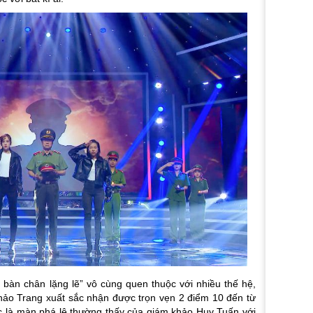
bàn chân lặng lẽ” vô cùng quen thuộc với nhiều thế hệ,
ảo Trang xuất sắc nhận được trọn vẹn 2 điểm 10 đến từ
ục là màn phá lệ thường thấy của giám khảo Huy Tuấn với