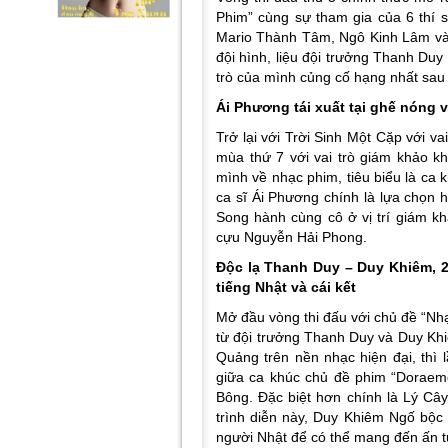
Phim” cùng sự tham gia của 6 thí
Mario Thành Tâm, Ngô Kinh Lâm và T
đội hình, liệu đội trưởng Thanh Du
trò của mình củng cố hạng nhất sau
Ái Phương tái xuất tại ghế nóng 
Trở lại với Trời Sinh Một Cặp với va
mùa thứ 7 với vai trò giám khảo 
mình về nhạc phim, tiêu biểu là ca
ca sĩ Ái Phương chính là lựa chọn h
Song hành cùng cô ở vị trí giám k
cựu Nguyễn Hải Phong.
Độc lạ Thanh Duy – Duy Khiêm, 2 
tiếng Nhật và cái kết
Mở đầu vòng thi đấu với chủ đề “Nhạ
từ đội trưởng Thanh Duy và Duy Khi
Quảng trên nền nhạc hiện đại, thì
giữa ca khúc chủ đề phim “Doraem
Bông. Đặc biệt hơn chính là Lý Câ
trình diễn này, Duy Khiêm Ngố bộc
người Nhật để có thể mang đến ấn t