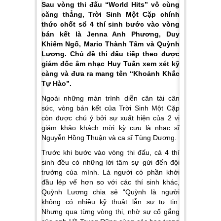
Sau vòng thi đấu “World Hits” vô cùng
căng thẳng,
Trời Sinh Một Cặp
chính
thức chốt sổ 4 thí sinh bước vào vòng
bán kết là Jenna Anh Phương, Duy
Khiêm Ngố, Mario Thành Tâm và Quỳnh
Lương. Chủ đề thi đấu tiếp theo được
giám đốc âm nhạc Huy Tuấn xem xét kỹ
càng và đưa ra mang tên “Khoảnh Khắc
Tự Hào”.
Ngoài những màn trình diễn cân tài cân
sức, vòng bán kết của
Trời Sinh Một Cặp
còn được chú ý bởi sự xuất hiện của 2 vị
giám khảo khách mời kỳ cựu là nhạc sĩ
Nguyễn Hồng Thuận và ca sĩ Tùng Dương.
Trước khi bước vào vòng thi đấu, cả 4 thí
sinh đều có những lời tâm sự gửi đến đội
trưởng của mình. Là người có phần khởi
đầu lép vế hơn so với các thí sinh khác,
Quỳnh Lương chia sẻ
“Quỳnh là người
không có nhiều kỹ thuật lẫn sự tự tin.
Nhưng qua từng vòng thi, nhờ sự cố gắng