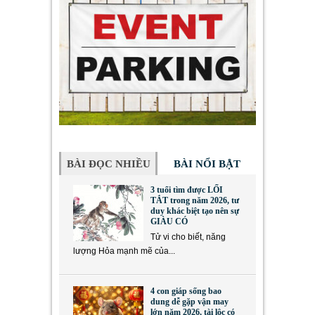
BÀI ĐỌC NHIỀU
BÀI NỔI BẬT
3 tuổi tìm được LỐI
TẮT trong năm 2026, tư
duy khác biệt tạo nên sự
GIÀU CÓ
Tử vi cho biết, năng
lượng Hỏa mạnh mẽ của...
4 con giáp sống bao
dung dễ gặp vận may
lớn năm 2026, tài lộc có