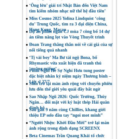
‘Ông lớn’ giải trí Nhật Bản đến Việt Nam
tìm kiếm nhóm nhạc nữ thế hệ đầu tiên’
Miss Cosmo 2025 Yolina Lindquist ‘công
du’ Trung Quốc, tìm ra 3 đại diện China,
Hong Kong, Macau
Dự án phim ngắn CJ mùa 7 công bố 14 dự
án tiềm năng lọt vào Vòng Thuyết trình
Đoan Trang thẳng thắn nói về cái giá của sự
nổi tiếng quá nhanh
‘Tị vài boy’ Ma Bư tái ngộ Bona, bố
Rhymastic vừa xuất hiện đã tranh thủ
‘quăng miếng’
Phim Nghỉ Hè Sợ Nghỉ Hưu tung poster
đặc biệt nhân kỷ niệm ngày Thương binh –
Liệt sĩ 27/7
Shin trở lại màn ảnh rộng với chuyến phiêu
lưu đến thế giới yêu quái đầy bất ngờ
Sao Nhập Ngũ 2026: Quốc Trường, Thúy
Ngân… đối mặt với kỷ luật thép Hải quân
đánh bộ
Sau gần 9 năm cùng Chillies, khang giới
thiệu EP solo đầu tay “ngoi mot minh”
“Người Nhện: Khởi Đầu Mới” trở lại màn
ảnh rộng trong định dạng SCREENX
Beta Cinemas Trần Quang Khải tổ chức