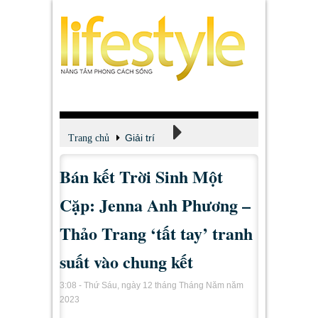
Giải trí
Trang chủ
Bán kết Trời Sinh Một
Xem - Nghe - Đọc
Cặp: Jenna Anh Phương –
Thảo Trang ‘tất tay’ tranh
suất vào chung kết
3:08 - Thứ Sáu, ngày 12 tháng Tháng Năm năm
2023