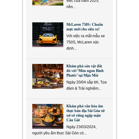
việc của năm 2025,
nền...
McLaren 750S: Chuẩn
mực mới cho siêu xe!
Với việc ra mắt mẫu xe
750S, McLaren xác
định...
Khám phá sản vật đất
đỏ với ‘Món ngon Bình
Phước’ tại Mặn Mòi
Ngày 20/04 sắp tới, Tọa
đàm & Trải nghiệm...
Khám phá văn hóa ẩm
thực bản địa Sài Gòn từ
xứ sở rừng ngập mặn
Cần Giờ
Ngày 23/03/2024,
người yêu ẩm thực Sài Gòn có...