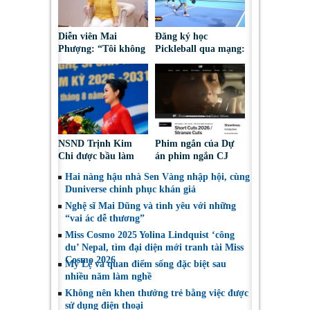
Diễn viên Mai
Đăng ký học
Phượng: “Tôi không
Pickleball qua mạng:
bao giờ hối hận về
Nguy cơ bị chiếm
những gì mình đã
đoạt tài sản
chọn”
NSND Trịnh Kim
Phim ngắn của Dự
Chi được bầu làm
án phim ngắn CJ
Phó Chủ tịch Hội
tiếp tục được đề cử
Hai nàng hậu nhà Sen Vàng nhập hội, cùng
Nghệ sĩ Sân khấu
tại LHP quốc tế
Duniverse chinh phục khán giả
Việt Nam
Toronto 2026
Nghệ sĩ Mai Dũng và tình yêu với những
“vai ác dễ thương”
Miss Cosmo 2025 Yolina Lindquist ‘công
du’ Nepal, tìm đại diện mới tranh tài Miss
Cosmo 2026
Mỹ Lệ và quan điểm sống đặc biệt sau
nhiều năm làm nghề
Không nên khen thưởng trẻ bằng việc được
sử dụng điện thoại