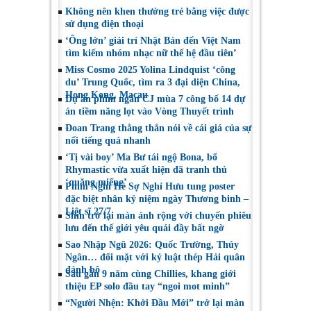
Không nên khen thưởng trẻ bằng việc được
sử dụng điện thoại
‘Ông lớn’ giải trí Nhật Bản đến Việt Nam
tìm kiếm nhóm nhạc nữ thế hệ đầu tiên’
Miss Cosmo 2025 Yolina Lindquist ‘công
du’ Trung Quốc, tìm ra 3 đại diện China,
Hong Kong, Macau
Dự án phim ngắn CJ mùa 7 công bố 14 dự
án tiềm năng lọt vào Vòng Thuyết trình
Đoan Trang thẳng thắn nói về cái giá của sự
nổi tiếng quá nhanh
‘Tị vài boy’ Ma Bư tái ngộ Bona, bố
Rhymastic vừa xuất hiện đã tranh thủ
‘quăng miếng’
Phim Nghỉ Hè Sợ Nghỉ Hưu tung poster
đặc biệt nhân kỷ niệm ngày Thương binh –
Liệt sĩ 27/7
Shin trở lại màn ảnh rộng với chuyến phiêu
lưu đến thế giới yêu quái đầy bất ngờ
Sao Nhập Ngũ 2026: Quốc Trường, Thúy
Ngân… đối mặt với kỷ luật thép Hải quân
đánh bộ
Sau gần 9 năm cùng Chillies, khang giới
thiệu EP solo đầu tay “ngoi mot minh”
“Người Nhện: Khởi Đầu Mới” trở lại màn