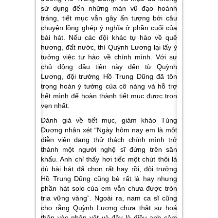
sử dụng đến những màn vũ đạo hoành
tráng, tiết mục vẫn gây ấn tượng bởi câu
chuyện lồng ghép ý nghĩa ở phần cuối của
bài hát. Nếu các đội khác tự hào về quê
hương, đất nước, thì Quỳnh Lương lại lấy ý
tưởng việc tự hào về chính mình. Với sự
chủ động đầu tiên này đến từ Quỳnh
Lương, đội trưởng Hồ Trung Dũng đã tôn
trọng hoàn ý tưởng của cô nàng và hỗ trợ
hết mình để hoàn thành tiết mục được trọn
vẹn nhất.
Đánh giá về tiết mục, giám khảo Tùng
Dương nhận xét
“Ngày hôm nay em là một
diễn viên đang thử thách chính mình trở
thành một người nghệ sĩ đứng trên sân
khấu. Anh chỉ thấy hơi tiếc một chút thôi là
dù bài hát đã chọn rất hay rồi, đội trưởng
Hồ Trung Dũng cũng bè rất là hay nhưng
phần hát solo của em vẫn chưa được tròn
trịa vững vàng”
. Ngoài ra, nam ca sĩ cũng
cho rằng Quỳnh Lương chưa thật sự hoá
thân vào nhân vật và đây là điều anh cảm