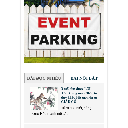
BÀI ĐỌC NHIỀU
BÀI NỔI BẬT
3 tuổi tìm được LỐI
TẮT trong năm 2026, tư
duy khác biệt tạo nên sự
GIÀU CÓ
Tử vi cho biết, năng
lượng Hỏa mạnh mẽ của...