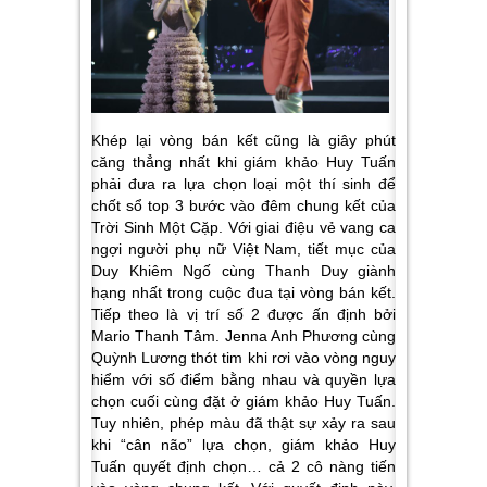
Khép lại vòng bán kết cũng là giây phút
căng thẳng nhất khi giám khảo Huy Tuấn
phải đưa ra lựa chọn loại một thí sinh để
chốt sổ top 3 bước vào đêm chung kết của
Trời Sinh Một Cặp
. Với giai điệu vẻ vang ca
ngợi người phụ nữ Việt Nam, tiết mục của
Duy Khiêm Ngố cùng Thanh Duy giành
hạng nhất trong cuộc đua tại vòng bán kết.
Tiếp theo là vị trí số 2 được ấn định bởi
Mario Thanh Tâm. Jenna Anh Phương cùng
Quỳnh Lương thót tim khi rơi vào vòng nguy
hiểm với số điểm bằng nhau và quyền lựa
chọn cuối cùng đặt ở giám khảo Huy Tuấn.
Tuy nhiên, phép màu đã thật sự xảy ra sau
khi “cân não” lựa chọn, giám khảo Huy
Tuấn quyết định chọn… cả 2 cô nàng tiến