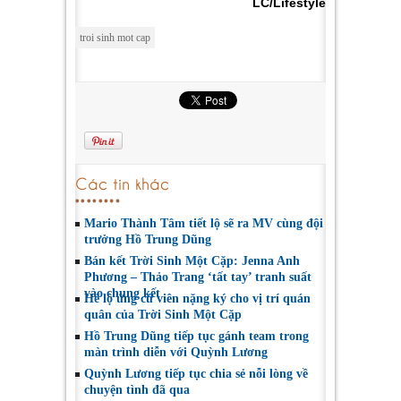
LC/Lifestyle
troi sinh mot cap
Các tin khác
Mario Thành Tâm tiết lộ sẽ ra MV cùng đội
trưởng Hồ Trung Dũng
Bán kết Trời Sinh Một Cặp: Jenna Anh
Phương – Thảo Trang ‘tất tay’ tranh suất
vào chung kết
Hé lộ ứng cử viên nặng ký cho vị trí quán
quân của Trời Sinh Một Cặp
Hồ Trung Dũng tiếp tục gánh team trong
màn trình diễn với Quỳnh Lương
Quỳnh Lương tiếp tục chia sẻ nỗi lòng về
chuyện tình đã qua