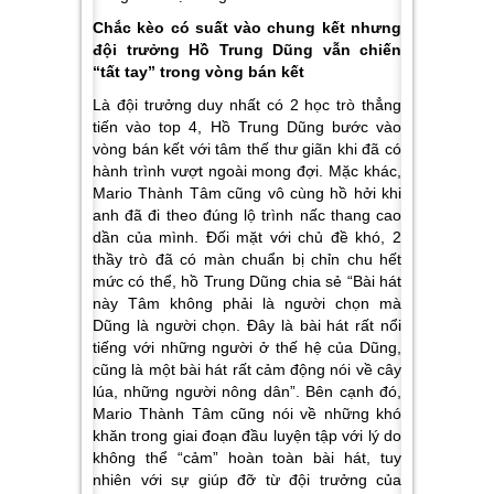
Chắc kèo có suất vào chung kết nhưng
đội trưởng Hồ Trung Dũng vẫn chiến
“tất tay” trong vòng bán kết
Là đội trưởng duy nhất có 2 học trò thẳng
tiến vào top 4, Hồ Trung Dũng bước vào
vòng bán kết với tâm thế thư giãn khi đã có
hành trình vượt ngoài mong đợi. Mặc khác,
Mario Thành Tâm cũng vô cùng hồ hởi khi
anh đã đi theo đúng lộ trình nấc thang cao
dần của mình. Đối mặt với chủ đề khó, 2
thầy trò đã có màn chuẩn bị chỉn chu hết
mức có thể, hồ Trung Dũng chia sẻ
“Bài hát
này Tâm không phải là người chọn mà
Dũng là người chọn. Đây là bài hát rất nổi
tiếng với những người ở thế hệ của Dũng,
cũng là một bài hát rất cảm động nói về cây
lúa, những người nông dân”
. Bên cạnh đó,
Mario Thành Tâm cũng nói về những khó
khăn trong giai đoạn đầu luyện tập với lý do
không thể “cảm” hoàn toàn bài hát, tuy
nhiên với sự giúp đỡ từ đội trưởng của