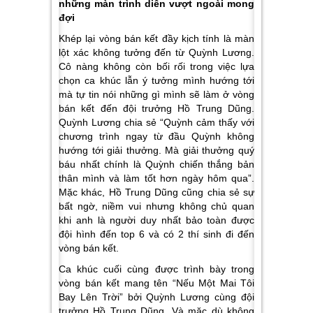
những màn trình diễn vượt ngoài mong
đợi
Khép lại vòng bán kết đầy kịch tính là màn
lột xác không tưởng đến từ Quỳnh Lương.
Cô nàng không còn bối rối trong việc lựa
chọn ca khúc lẫn ý tưởng mình hướng tới
mà tự tin nói những gì mình sẽ làm ở vòng
bán kết đến đội trưởng Hồ Trung Dũng.
Quỳnh Lương chia sẻ
“Quỳnh cảm thấy với
chương trình ngay từ đầu Quỳnh không
hướng tới giải thưởng. Mà giải thưởng quý
báu nhất chính là Quỳnh chiến thắng bản
thân mình và làm tốt hơn ngày hôm qua”
.
Mặc khác, Hồ Trung Dũng cũng chia sẻ sự
bất ngờ, niềm vui nhưng không chủ quan
khi anh là người duy nhất bảo toàn được
đội hình đến top 6 và có 2 thí sinh đi đến
vòng bán kết.
Ca khúc cuối cùng được trình bày trong
vòng bán kết mang tên “Nếu Một Mai Tôi
Bay Lên Trời” bởi Quỳnh Lương cùng đội
trưởng Hồ Trung Dũng. Và mặc dù không