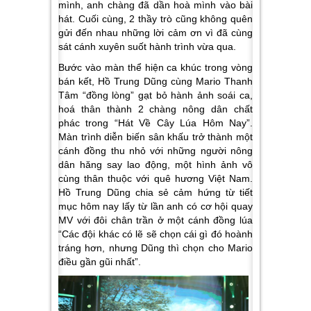
mình, anh chàng đã dần hoà mình vào bài
hát. Cuối cùng, 2 thầy trò cũng không quên
gửi đến nhau những lời cảm ơn vì đã cùng
sát cánh xuyên suốt hành trình vừa qua.
Bước vào màn thể hiện ca khúc trong vòng
bán kết, Hồ Trung Dũng cùng Mario Thanh
Tâm “đồng lòng” gạt bỏ hành ảnh soái ca,
hoá thân thành 2 chàng nông dân chất
phác trong “Hát Về Cây Lúa Hôm Nay”.
Màn trình diễn biến sân khấu trở thành một
cánh đồng thu nhỏ với những người nông
dân hăng say lao động, một hình ảnh vô
cùng thân thuộc với quê hương Việt Nam.
Hồ Trung Dũng chia sẻ cảm hứng từ tiết
mục hôm nay lấy từ lần anh có cơ hội quay
MV với đôi chân trần ở một cánh đồng lúa
“Các đội khác có lẽ sẽ chọn cái gì đó hoành
tráng hơn, nhưng Dũng thì chọn cho Mario
điều gần gũi nhất”
.