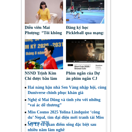
Diễn viên Mai
Đăng ký học
Phượng: “Tôi không
Pickleball qua mạng:
bao giờ hối hận về
Nguy cơ bị chiếm
những gì mình đã
đoạt tài sản
chọn”
NSND Trịnh Kim
Phim ngắn của Dự
Chi được bầu làm
án phim ngắn CJ
Phó Chủ tịch Hội
tiếp tục được đề cử
Hai nàng hậu nhà Sen Vàng nhập hội, cùng
Nghệ sĩ Sân khấu
tại LHP quốc tế
Duniverse chinh phục khán giả
Việt Nam
Toronto 2026
Nghệ sĩ Mai Dũng và tình yêu với những
“vai ác dễ thương”
Miss Cosmo 2025 Yolina Lindquist ‘công
du’ Nepal, tìm đại diện mới tranh tài Miss
Cosmo 2026
Mỹ Lệ và quan điểm sống đặc biệt sau
nhiều năm làm nghề