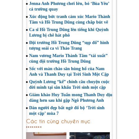
Jenna Anh Phương chơi lớn, bỏ ‘Bùa Yêu’
cả trường quay
Xúc động bức tranh cảm xúc Mario Thành
Tâm và Hồ Trung Dũng cùng chắp bút vẽ
Ca sĩ Hồ Trung Dũng lên tiếng khi Quỳnh
Lương bị chê hát phô
Đội trưởng Hồ Trung Dũng “sụp đổ” hình
tượng soái ca vì Thảo Trang
Nam vương Mario Thành Tâm “tái xuất”
cùng đội trưởng Hồ Trung Dũng
Sốc với màn chào sân hùng hổ của Nam
Anh và Thanh Duy tại Trời Sinh Một Cặp
Quỳnh Lương “kể” chính câu chuyện cuộc
đời mình tại sân khấu Trời sinh một cặp
Giám khảo Huy Tuấn mong Thanh Duy dịu
dàng hơn sau khi gặp Ngô Phương Anh
Dàn người đẹp bất ngờ đổ bộ ‘Trời sinh
một cặp’ mùa 7
Các tin cùng chuyên mục