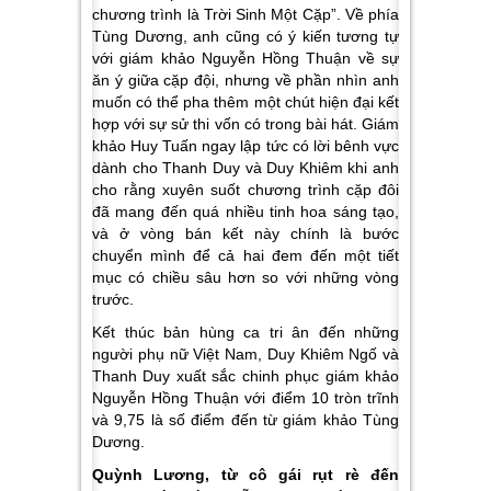
chương trình là Trời Sinh Một Cặp”
. Về phía
Tùng Dương, anh cũng có ý kiến tương tự
với giám khảo Nguyễn Hồng Thuận về sự
ăn ý giữa cặp đội, nhưng về phần nhìn anh
muốn có thể pha thêm một chút hiện đại kết
hợp với sự sử thi vốn có trong bài hát. Giám
khảo Huy Tuấn ngay lập tức có lời bênh vực
dành cho Thanh Duy và Duy Khiêm khi anh
cho rằng xuyên suốt chương trình cặp đôi
đã mang đến quá nhiều tinh hoa sáng tạo,
và ở vòng bán kết này chính là bước
chuyển mình để cả hai đem đến một tiết
mục có chiều sâu hơn so với những vòng
trước.
Kết thúc bản hùng ca tri ân đến những
người phụ nữ Việt Nam, Duy Khiêm Ngố và
Thanh Duy xuất sắc chinh phục giám khảo
Nguyễn Hồng Thuận với điểm 10 tròn trĩnh
và 9,75 là số điểm đến từ giám khảo Tùng
Dương.
Quỳnh Lương, từ cô gái rụt rè đến