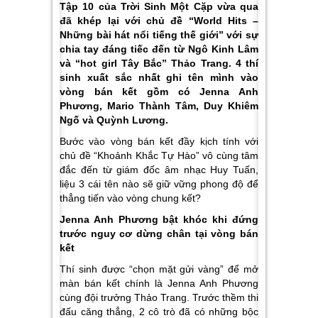
Tập 10 của Trời Sinh Một Cặp vừa qua
đã khép lại với chủ đề “World Hits –
Những bài hát nổi tiếng thế giới” với sự
chia tay đáng tiếc đến từ Ngô Kinh Lâm
và “hot girl Tây Bắc” Thảo Trang. 4 thí
sinh xuất sắc nhất ghi tên mình vào
vòng bán kết gồm có Jenna Anh
Phương, Mario Thành Tâm, Duy Khiêm
Ngố và Quỳnh Lương.
Bước vào vòng bán kết đầy kịch tính với
chủ đề “Khoảnh Khắc Tự Hào” vô cùng tâm
đắc đến từ giám đốc âm nhạc Huy Tuấn,
liệu 3 cái tên nào sẽ giữ vững phong độ để
thẳng tiến vào vòng chung kết?
Jenna Anh Phương bật khóc khi đứng
trước nguy cơ dừng chân tại vòng bán
kết
Thí sinh được “chọn mặt gửi vàng” để mở
màn bán kết chính là Jenna Anh Phương
cùng đội trưởng Thảo Trang. Trước thềm thi
đấu căng thẳng, 2 cô trò đã có những bộc