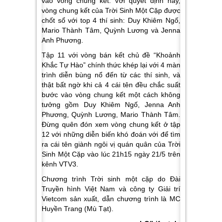
vào vòng chung kết. Với quyết định này,
vòng chung kết của
Trời Sinh Một Cặp
được
chốt sổ với top 4 thí sinh: Duy Khiêm Ngố,
Mario Thành Tâm, Quỳnh Lương và Jenna
Anh Phương.
Tập 11 với vòng bán kết chủ đề “Khoảnh
Khắc Tự Hào” chính thức khép lại với 4 màn
trình diễn bùng nổ đến từ các thí sinh, và
thật bất ngờ khi cả 4 cái tên đều chắc suất
bước vào vòng chung kết một cách không
tưởng gồm Duy Khiêm Ngố, Jenna Anh
Phương, Quỳnh Lương, Mario Thành Tâm.
Đừng quên đón xem vòng chung kết ở tập
12 với những diễn biến khó đoán với để tìm
ra cái tên giành ngôi vị quán quân của
Trời
Sinh Một Cặp
vào lúc 21h15 ngày 21/5 trên
kênh VTV3.
Chương trình Trời sinh một cặp do Đài
Truyền hình Việt Nam và công ty Giải trí
Vietcom sản xuất, dẫn chương trình là MC
Huyền Trang (Mù Tạt).