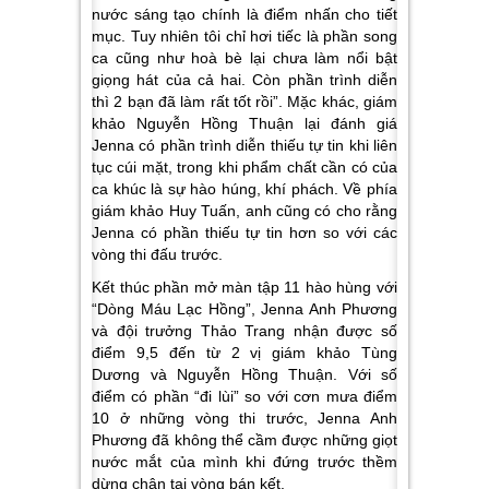
nước sáng tạo chính là điểm nhấn cho tiết
mục. Tuy nhiên tôi chỉ hơi tiếc là phần song
ca cũng như hoà bè lại chưa làm nổi bật
giọng hát của cả hai. Còn phần trình diễn
thì 2 bạn đã làm rất tốt rồi”.
Mặc khác, giám
khảo Nguyễn Hồng Thuận lại đánh giá
Jenna có phần trình diễn thiếu tự tin khi liên
tục cúi mặt, trong khi phẩm chất cần có của
ca khúc là sự hào húng, khí phách. Về phía
giám khảo Huy Tuấn, anh cũng có cho rằng
Jenna có phần thiếu tự tin hơn so với các
vòng thi đấu trước.
Kết thúc phần mở màn tập 11 hào hùng với
“Dòng Máu Lạc Hồng”, Jenna Anh Phương
và đội trưởng Thảo Trang nhận được số
điểm 9,5 đến từ 2 vị giám khảo Tùng
Dương và Nguyễn Hồng Thuận. Với số
điểm có phần “đi lùi” so với cơn mưa điểm
10 ở những vòng thi trước, Jenna Anh
Phương đã không thể cầm được những giọt
nước mắt của mình khi đứng trước thềm
dừng chân tại vòng bán kết.