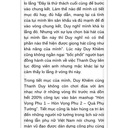
lo lắng
“Đây là thử thách cuối cùng để bước
vào chung kết. Làm thế nào để mình có tiết
mục đủ hay, đủ hấp dẫn, mang lại cá tính
của tụi mình lên sân khấu và đủ mạnh để đi
vào vòng chung kết, Duy nghĩ mình khá lo
lắng đó. Nhưng với sự lựa chọn bài hát của
tụi mình lần này thì Duy nghĩ nó có thể
phần nào thể hiện được giọng hát cũng như
khả năng của mình
”. Lúc này Duy Khiêm
cũng không ngần ngại “bốc phốt” người bạn
đồng hành của mình về việc Thanh Duy liên
tục động viên anh nhưng mặc khác lại tự
cảm thấy lo lắng ở vòng thi này.
Trong tiết mục của mình, Duy Khiêm cùng
Thanh Duy không còn chơi đùa với âm
nhạc như ở những vòng thi trước mà dồn
hết 200% công lực vào bản mashup “Hòn
Vọng Phu 1 – Hòn Vọng Phu 2 – Quả Phụ
Tướng”. Tiết mục cũng là bản hùng ca tri ân
đến những người nữ tướng trong lịch sử nói
riêng lẫn phụ nữ Việt Nam nói chung. Với
màn vũ đạo được dàn dựng công phu cùng