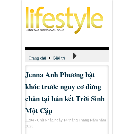
Giải trí
Trang chủ
Jenna Anh Phương bật
Xem - Nghe - Đọc
khóc trước nguy cơ dừng
chân tại bán kết Trời Sinh
Một Cặp
11:04 - Chủ Nhật, ngày 14 tháng Tháng Năm năm
2023