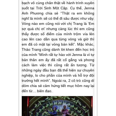
bạch vô cùng chân thật về hành trình xuyên
suốt tại
Trời Sinh Một Cặp
. Cụ thể, Jenna
Anh Phương chia sẻ
“Thật ra em không
nghĩ là mình sẽ có thể đi sâu được như vậy.
Vòng nào em cũng nói với chị Trang là ‘Em
sợ quá chị ơi’ nhưng càng lúc thì em cũng
thấy được số điểm của mình trộm vía lên
cao lên cao dần qua từng vòng và giờ thì
em đã có mặt tại vòng bán kết”
. Mặc khác,
Thảo Trang cũng dành lời khen đến học trò
của mình
“Mình rất tự hào với Jenna là vì tự
bản thân em ấy đã rất cố gắng và phong
cách làm việc thì cũng rất ấn tượng. Từ
những ngày đầu bạn đã thể hiện sự chuyên
nghiệp, lo cho phần của mình và hỗ trợ đội
trưởng hết mình”
. Ngoài ra, 2 cô trò cũng dí
dỏm chia sẻ cảm hứng tiết mục hôm nay lại
đến từ… biên đạo.