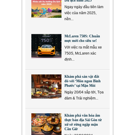
Du lịch năm 2025
Ngay ngày đầu tiên làm
việc của năm 2025,
nền...
McLaren 750S: Chuẩn
mực mới cho siêu xe!
Với việc ra mắt mẫu xe
750S, McLaren xác
định...
Khám phá sản vật đất
đỏ với ‘Món ngon Bình
Phước’ tại Mặn Mòi
Ngày 20/04 sắp tới, Tọa
đàm & Trải nghiệm...
Khám phá văn hóa ẩm
thực bản địa Sài Gòn từ
xứ sở rừng ngập mặn
Cần Giờ