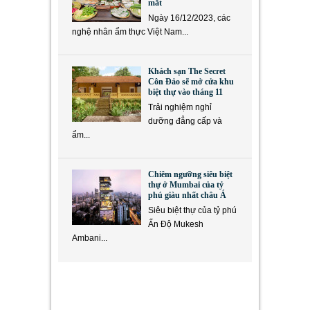
mắt
Ngày 16/12/2023, các
nghệ nhân ẩm thực Việt Nam...
Khách sạn The Secret
Côn Đảo sẽ mở cửa khu
biệt thự vào tháng 11
Trải nghiệm nghỉ
dưỡng đẳng cấp và
ẩm...
Chiêm ngưỡng siêu biệt
thự ở Mumbai của tỷ
phú giàu nhất châu Á
Siêu biệt thự của tỷ phú
Ấn Độ Mukesh
Ambani...