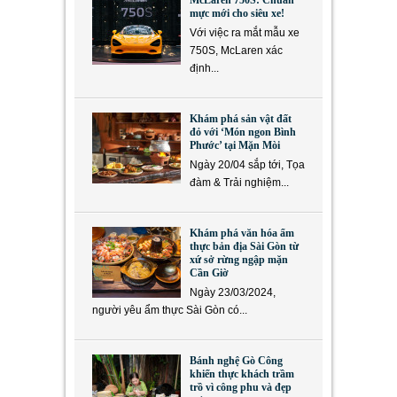
McLaren 750S: Chuẩn
mực mới cho siêu xe!
Với việc ra mắt mẫu xe
750S, McLaren xác
định...
Khám phá sản vật đất
đỏ với ‘Món ngon Bình
Phước’ tại Mặn Mòi
Ngày 20/04 sắp tới, Tọa
đàm & Trải nghiệm...
Khám phá văn hóa ẩm
thực bản địa Sài Gòn từ
xứ sở rừng ngập mặn
Cần Giờ
Ngày 23/03/2024,
người yêu ẩm thực Sài Gòn có...
Bánh nghệ Gò Công
khiến thực khách trầm
trồ vì công phu và đẹp