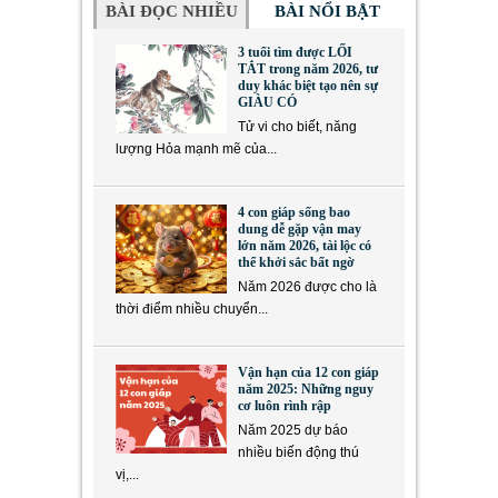
BÀI ĐỌC NHIỀU
BÀI NỔI BẬT
3 tuổi tìm được LỐI
TẮT trong năm 2026, tư
duy khác biệt tạo nên sự
GIÀU CÓ
Tử vi cho biết, năng
lượng Hỏa mạnh mẽ của...
4 con giáp sống bao
dung dễ gặp vận may
lớn năm 2026, tài lộc có
thể khởi sắc bất ngờ
Năm 2026 được cho là
thời điểm nhiều chuyển...
Vận hạn của 12 con giáp
năm 2025: Những nguy
cơ luôn rình rập
Năm 2025 dự báo
nhiều biến động thú
vị,...