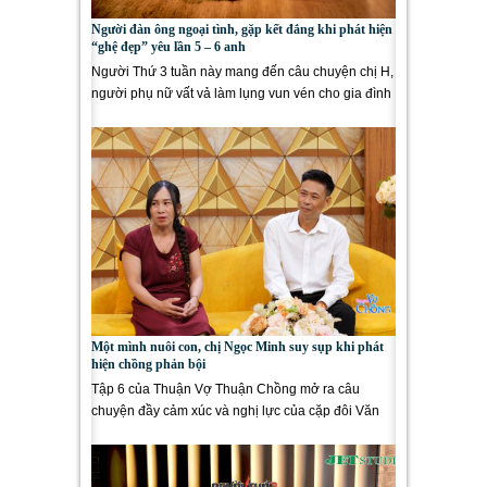
Người đàn ông ngoại tình, gặp kết đắng khi phát hiện
“ghệ đẹp” yêu lần 5 – 6 anh
Người Thứ 3 tuần này mang đến câu chuyện chị H,
người phụ nữ vất vả làm lụng vun vén cho gia đình
bị chồng...
Một mình nuôi con, chị Ngọc Minh suy sụp khi phát
hiện chồng phản bội
Tập 6 của Thuận Vợ Thuận Chồng mở ra câu
chuyện đầy cảm xúc và nghị lực của cặp đôi Văn
Hới – Ngọc Minh....