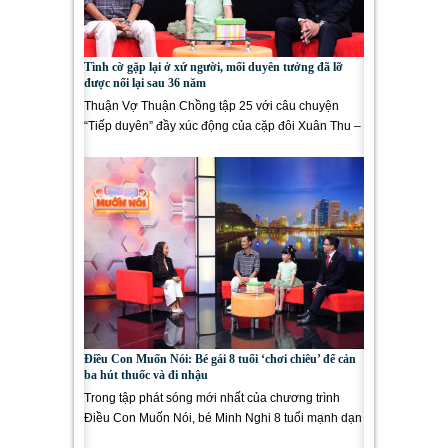
Tình cờ gặp lại ở xứ người, mối duyên tưởng đã lỡ
được nối lại sau 36 năm
Thuận Vợ Thuận Chồng tập 25 với câu chuyện
“Tiếp duyên” đầy xúc động của cặp đôi Xuân Thu –
Tấn Thanh –...
Điều Con Muốn Nói: Bé gái 8 tuổi ‘chơi chiêu’ để cản
ba hút thuốc và đi nhậu
Trong tập phát sóng mới nhất của chương trình
Điều Con Muốn Nói, bé Minh Nghi 8 tuổi mạnh dạn
bày tỏ mong muốn lớn...