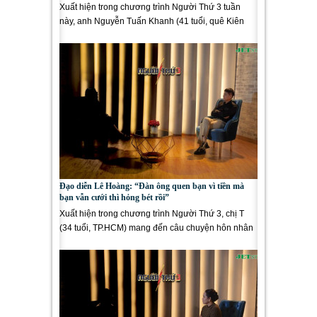
Xuất hiện trong chương trình Người Thứ 3 tuần
này, anh Nguyễn Tuấn Khanh (41 tuổi, quê Kiên
Giang) mang đến một câu...
Đạo diễn Lê Hoàng: “Đàn ông quen bạn vì tiền mà
bạn vẫn cưới thì hỏng bét rồi”
Xuất hiện trong chương trình Người Thứ 3, chị T
(34 tuổi, TP.HCM) mang đến câu chuyện hôn nhân
đầy tổn thương khi cả...