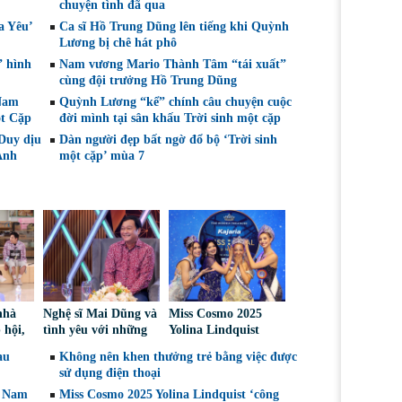
chuyện tình đã qua
a Yêu’
Ca sĩ Hồ Trung Dũng lên tiếng khi Quỳnh
Lương bị chê hát phô
” hình
Nam vương Mario Thành Tâm “tái xuất”
cùng đội trưởng Hồ Trung Dũng
 Nam
Quỳnh Lương “kể” chính câu chuyện cuộc
ột Cặp
đời mình tại sân khấu Trời sinh một cặp
Duy dịu
Dàn người đẹp bất ngờ đổ bộ ‘Trời sinh
Anh
một cặp’ mùa 7
nhà
Nghệ sĩ Mai Dũng và
Miss Cosmo 2025
 hội,
tình yêu với những
Yolina Lindquist
e
“vai ác dễ thương”
‘công du’ Nepal, tìm
au
Không nên khen thưởng trẻ bằng việc được
án giả
đại diện mới tranh
sử dụng điện thoại
tài Miss Cosmo 2026
t Nam
Miss Cosmo 2025 Yolina Lindquist ‘công