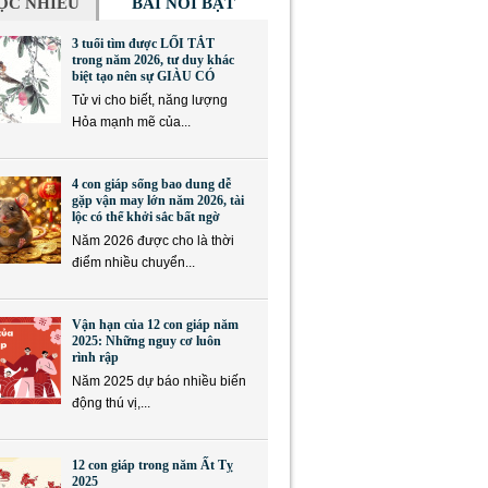
ỌC NHIỀU
BÀI NỔI BẬT
3 tuổi tìm được LỐI TẮT
trong năm 2026, tư duy khác
biệt tạo nên sự GIÀU CÓ
Tử vi cho biết, năng lượng
Hỏa mạnh mẽ của...
4 con giáp sống bao dung dễ
gặp vận may lớn năm 2026, tài
lộc có thể khởi sắc bất ngờ
Năm 2026 được cho là thời
điểm nhiều chuyển...
Vận hạn của 12 con giáp năm
2025: Những nguy cơ luôn
rình rập
Năm 2025 dự báo nhiều biến
động thú vị,...
12 con giáp trong năm Ất Tỵ
2025