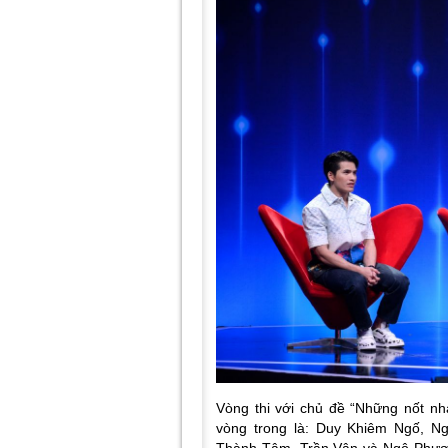
Vòng thi với chủ đề “Những nốt nhạc
vòng trong là: Duy Khiêm Ngố, N
Thành Tâm, Trần Vân và Ngô Phươn