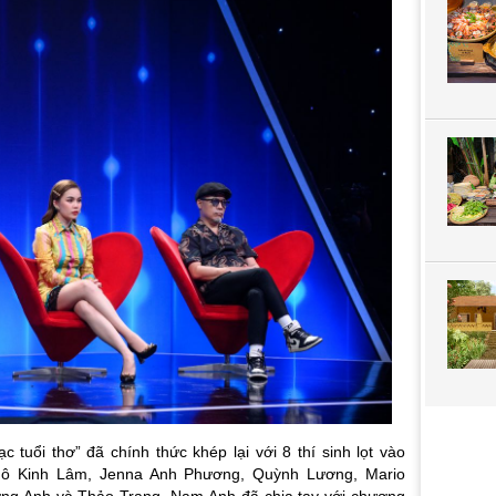
 tuổi thơ” đã chính thức khép lại với 8 thí sinh lọt vào
gô Kinh Lâm, Jenna Anh Phương, Quỳnh Lương, Mario
g Anh và Thảo Trang. Nam Anh đã chia tay với chương