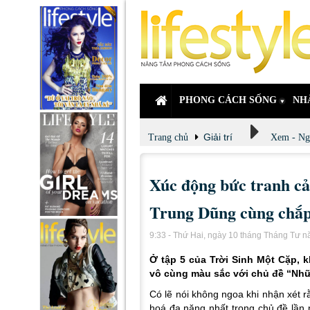
PHONG CÁCH SỐNG
NH
Giải trí
Trang chủ
Xem - Ng
Xúc động bức tranh 
Trung Dũng cùng chắp
9:33 - Thứ Hai, ngày 10 tháng Tháng Tư 
Ở tập 5 của Trời Sinh Một Cặp, 
vô cùng màu sắc với chủ đề “Nhữ
Có lẽ nói không ngoa khi nhận xét r
hoá đa năng nhất trong chủ đề lần 