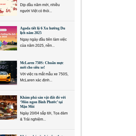
Dịp đầu năm mới, nhiều
người Việt có thói...
Agoda tiết lộ 6 Xu hướng Du
lịch năm 2025
Ngay ngày đầu tiên làm việc
của năm 2025, nền...
McLaren 750S: Chuẩn mực
mới cho siêu xe!
Với việc ra mắt mẫu xe 750S,
McLaren xác định...
Khám phá sản vật đất đỏ với
‘Món ngon Bình Phước’ tại
Mặn Mòi
Ngày 20/04 sắp tới, Tọa đàm
& Trải nghiệm...