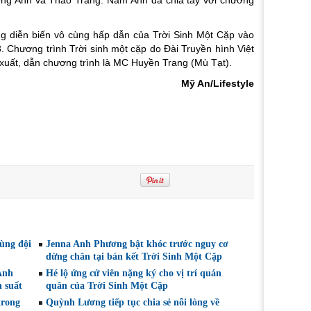
g diễn biến vô cùng hấp dẫn của
Trời Sinh Một Cặp
vào
. Chương trình Trời sinh một cặp do Đài Truyền hình Việt
 xuất, dẫn chương trình là MC Huyền Trang (Mù Tạt).
Mỹ An/Lifestyle
ùng đội
Jenna Anh Phương bật khóc trước nguy cơ
dừng chân tại bán kết Trời Sinh Một Cặp
Anh
Hé lộ ứng cử viên nặng ký cho vị trí quán
h suất
quân của Trời Sinh Một Cặp
trong
Quỳnh Lương tiếp tục chia sẻ nỗi lòng về