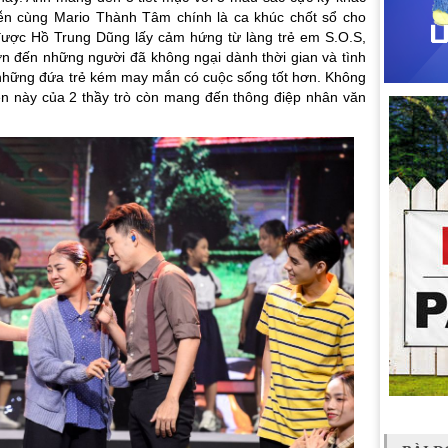
iễn cùng Mario Thành Tâm chính là ca khúc chốt sổ cho
được Hồ Trung Dũng lấy cảm hứng từ làng trẻ em S.O.S,
n đến những người đã không ngại dành thời gian và tình
 những đứa trẻ kém may mắn có cuộc sống tốt hơn. Không
diễn này của 2 thầy trò còn mang đến thông điệp nhân văn