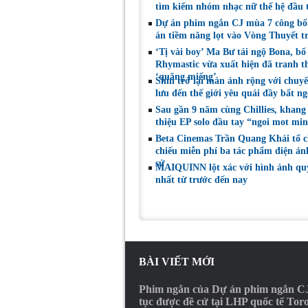
tìm kiếm nhóm nhạc nữ thế hệ đầu t
Dự án phim ngắn CJ mùa 7 công bố
án tiềm năng lọt vào Vòng Thuyết t
‘Tị vài boy’ Ma Bư tái ngộ Bona, bố
Rhymastic vừa xuất hiện đã tranh t
‘quăng miếng’
Shin trở lại màn ảnh rộng với chuy
lưu đến thế giới yêu quái đầy bất n
Sau gần 9 năm cùng Chillies, khang 
thiệu EP solo đầu tay “ngoi mot mi
Beta Cinemas Trần Quang Khải tổ 
chiếu miễn phí ba tác phẩm điện ảnh
sử
MAIQUINN lột xác với hình ảnh qu
nhất từ trước đến nay
BÀI VIẾT MỚI
Phim ngắn của Dự án phim ngắn CJ
tục được đề cử tại LHP quốc tế Tor