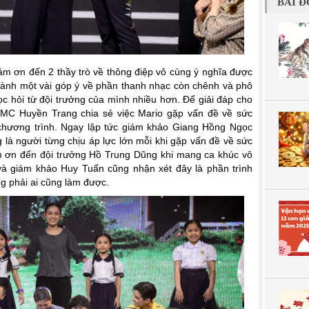
BÀI Đ
m ơn đến 2 thầy trò về thông điệp vô cùng ý nghĩa được
g dành một vài góp ý về phần thanh nhạc còn chênh và phô
c hỏi từ đội trưởng của mình nhiều hơn. Để giải đáp cho
 MC Huyền Trang chia sẻ việc Mario gặp vấn đề về sức
 chương trình. Ngay lập tức giám khảo Giang Hồng Ngọc
là người từng chịu áp lực lớn mỗi khi gặp vấn đề về sức
ảm ơn đến đội trưởng Hồ Trung Dũng khi mang ca khúc vô
 và giám khảo Huy Tuấn cũng nhận xét đây là phần trình
g phải ai cũng làm được.