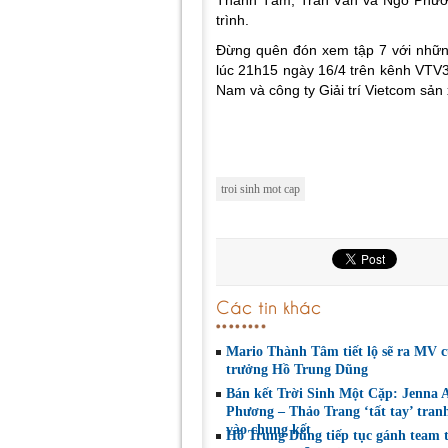
trình.
Đừng quên đón xem tập 7 với nhữn
lúc 21h15 ngày 16/4 trên kênh VTV3
Nam và công ty Giải trí Vietcom sản
troi sinh mot cap
Các tin khác
Mario Thành Tâm tiết lộ sẽ ra MV c
trưởng Hồ Trung Dũng
Bán kết Trời Sinh Một Cặp: Jenna 
Phương – Thảo Trang ‘tất tay’ tran
vào chung kết
Hồ Trung Dũng tiếp tục gánh team 