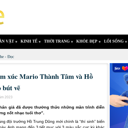
ÂN VẬT
KINH TẾ
THỜI TRANG
KHỎE ĐẸP
LỐI SỐNG
he - Đọc
cảm xúc Mario Thành Tâm và Hồ
 bút vẽ
năm 2023
khán giả đã được thưởng thức những màn trình diễn
ng nốt nhạc tuổi thơ”.
ằng đội trưởng Hồ Trung Dũng mới chính là “thí sinh” biến
này. Anh mang đến 3 tiết mục với 3 màu sắc cực kỳ khác