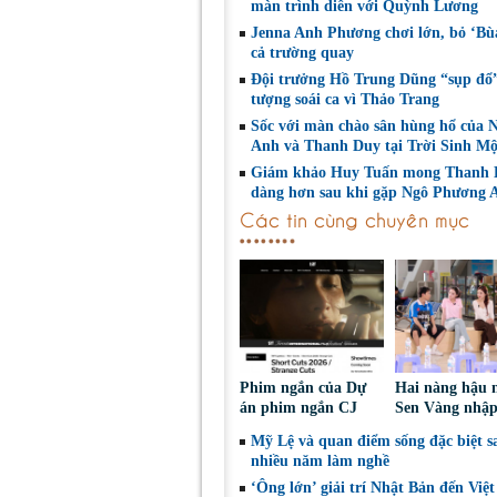
màn trình diễn với Quỳnh Lương
Jenna Anh Phương chơi lớn, bỏ ‘Bù
cả trường quay
Đội trưởng Hồ Trung Dũng “sụp đổ
tượng soái ca vì Thảo Trang
Sốc với màn chào sân hùng hổ của
Anh và Thanh Duy tại Trời Sinh M
Giám khảo Huy Tuấn mong Thanh 
dàng hơn sau khi gặp Ngô Phương 
Các tin cùng chuyên mục
Phim ngắn của Dự
Hai nàng hậu 
án phim ngắn CJ
Sen Vàng nhập
tiếp tục được đề cử
cùng Dunivers
Mỹ Lệ và quan điểm sống đặc biệt s
tại LHP quốc tế
chinh phục kh
nhiều năm làm nghề
Toronto 2026
‘Ông lớn’ giải trí Nhật Bản đến Việ