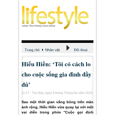
Nhân vật
Trang chủ
Đối thoại
Hiếu Hiền: ‘Tôi có cách lo
cho cuộc sống gia đình đầy
đủ’
11:27 - Thứ Bảy, ngày 9 tháng Tháng Ba năm 2019
Sau một thời gian vắng bóng trên màn
ảnh rộng, Hiếu Hiền vừa quay lại với một
vai diễn trong phim “Cuộc gọi định