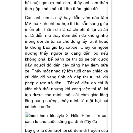
hết ruột gan ra mà chơi, thấy anh em thân
tình gặp khó khăn thì âm thầm giúp đỡ.
Các anh em ca sỹ hay diễn viên nào làm
MV mà kinh phí eo hẹp thì tui sẵn sàng giúp
miễn phí, thậm chí là cả chi phí đi lại và ăn
ở. Đi diễn mà thấy đêm diễn đó không như
mong đợi thì tôi sẽ chủ động lấy rất ít hoặc
là không bao giờ lấy cát-xê. Chạy xe ngoài
đường thấy người ta đang dẫn bộ nếu
không phải bể bánh xe thì tôi sẽ xin được
đẩy người đó đến cây xăng hay tiệm sửa
xe. Thấy một nhạc sỹ lớn tuổi chạy chiếc xe
cũ đến đổ xăng tình cờ gặp thì tui sẽ xin
phép được trả tiền… Tất cả điều đó chỉ là
việc nhỏ thôi nhưng khi xong việc thì tôi lại
tạo được cho mình một cái cảm giác lâng
lâng sung sướng, thấy mình là một hạt bụi
có ích cho đời!
Bây giờ là đến lượt tôi sẽ đem di truyền của