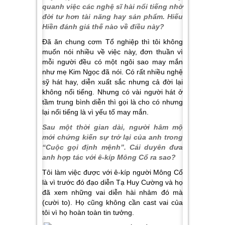
quanh việc các nghệ sĩ hài nổi tiếng nhờ
đời tư hơn tài năng hay sản phẩm. Hiếu
Hiền đánh giá thế nào về điều này?
Đã ăn chung cơm Tổ nghiệp thì tôi không
muốn nói nhiều về việc này, đơn thuần vì
mỗi người đều có một ngôi sao may mắn
như mẹ Kim Ngọc đã nói. Có rất nhiều nghệ
sỹ hát hay, diễn xuất sắc nhưng cả đời lại
không nổi tiếng. Nhưng có vài người hát ở
tầm trung bình diễn thì gọi là cho có nhưng
lại nổi tiếng là vì yếu tố may mắn.
Sau một thời gian dài, người hâm mộ
mới chứng kiến sự trở lại của anh trong
“Cuộc gọi định mệnh”. Cái duyên đưa
anh hợp tác với ê-kíp Mông Cổ ra sao?
Tôi làm việc được với ê-kíp người Mông Cổ
là vì trước đó đạo diễn Tạ Huy Cường và họ
đã xem những vai diễn hài nhảm đó mà
(cười to). Họ cũng không cần cast vai của
tôi vì họ hoàn toàn tin tưởng.