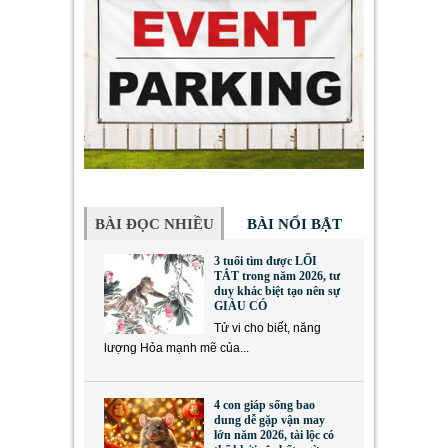
BÀI ĐỌC NHIỀU
BÀI NỔI BẬT
3 tuổi tìm được LỐI
TẮT trong năm 2026, tư
duy khác biệt tạo nên sự
GIÀU CÓ
Tử vi cho biết, năng
lượng Hỏa mạnh mẽ của...
4 con giáp sống bao
dung dễ gặp vận may
lớn năm 2026, tài lộc có