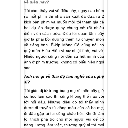
về điều này?
Tôi cảm thấy vui về điều này, ngay sau hôm
ra mắt phim thì nhà sản xuất đã đưa ra 2
kịch bản phim và muốn mời tôi tham gia cả
hai dự án được quay chung với rất nhiều
diễn viên các nước. Điều tôi quan tâm bây
giờ là phải bồi dưỡng thêm từ chuyên môn
về tiếng Anh. Ê-kíp Mông Cổ cũng nói họ
quý mến Hiếu Hiền vì sự nhiệt tình, vui vẻ.
Nhiều người cũng nói đến sự hết mình của
anh ở phim trường, không có biểu hiện ngôi
sao.
Anh nói gì về thái độ làm nghề của nghệ
sĩ?
Tôi giản dị từ trong bụng mẹ rồi nên bây giờ
có học làm cao thì cũng không thể nào với
tới nổi đâu. Những điều đó tôi thấy mình
được di truyền từ dòng máu của cả ba mẹ,
đi đâu gặp ai tui cũng chào hỏi. Khi đi làm
tôi thích pha trò cho mọi người vui để có
năng lượng làm việc, thương quý ai thì moi