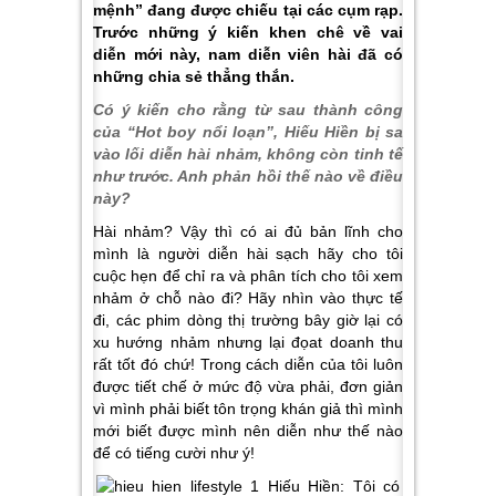
mệnh” đang được chiếu tại các cụm rạp.
Trước những ý kiến khen chê về vai
diễn mới này, nam diễn viên hài đã có
những chia sẻ thẳng thắn.
Có ý kiến cho rằng từ sau thành công
của “Hot boy nổi loạn”, Hiếu Hiền bị sa
vào lối diễn hài nhảm, không còn tinh tế
như trước. Anh phản hồi thế nào về điều
này?
Hài nhảm? Vậy thì có ai đủ bản lĩnh cho
mình là người diễn hài sạch hãy cho tôi
cuộc hẹn để chỉ ra và phân tích cho tôi xem
nhảm ở chỗ nào đi? Hãy nhìn vào thực tế
đi, các phim dòng thị trường bây giờ lại có
xu hướng nhảm nhưng lại đọat doanh thu
rất tốt đó chứ! Trong cách diễn của tôi luôn
được tiết chế ở mức độ vừa phải, đơn giản
vì mình phải biết tôn trọng khán giả thì mình
mới biết được mình nên diễn như thế nào
để có tiếng cười như ý!