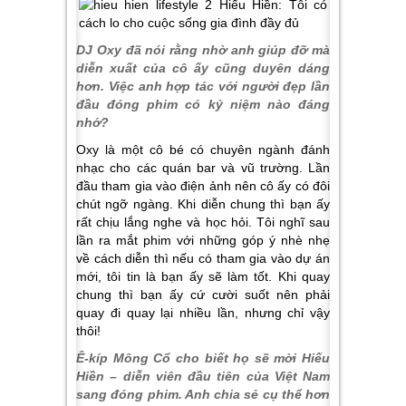
DJ Oxy đã nói rằng nhờ anh giúp đỡ mà
diễn xuất của cô ấy cũng duyên dáng
hơn. Việc anh hợp tác với người đẹp lần
đầu đóng phim có kỷ niệm nào đáng
nhớ?
Oxy là một cô bé có chuyên ngành đánh
nhạc cho các quán bar và vũ trường. Lần
đầu tham gia vào điện ảnh nên cô ấy có đôi
chút ngỡ ngàng. Khi diễn chung thì bạn ấy
rất chịu lắng nghe và học hỏi. Tôi nghĩ sau
lần ra mắt phim với những góp ý nhè nhẹ
về cách diễn thì nếu có tham gia vào dự án
mới, tôi tin là bạn ấy sẽ làm tốt. Khi quay
chung thì bạn ấy cứ cười suốt nên phải
quay đi quay lại nhiều lần, nhưng chỉ vậy
thôi!
Ê-kíp Mông Cổ cho biết họ sẽ mời Hiếu
Hiền – diễn viên đầu tiên của Việt Nam
sang đóng phim. Anh chia sẻ cụ thể hơn