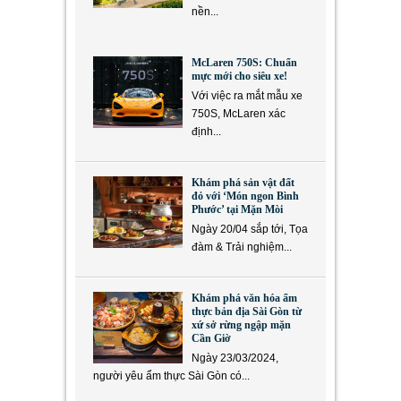
nền...
McLaren 750S: Chuẩn
mực mới cho siêu xe!
Với việc ra mắt mẫu xe
750S, McLaren xác
định...
Khám phá sản vật đất
đỏ với ‘Món ngon Bình
Phước’ tại Mặn Mòi
Ngày 20/04 sắp tới, Tọa
đàm & Trải nghiệm...
Khám phá văn hóa ẩm
thực bản địa Sài Gòn từ
xứ sở rừng ngập mặn
Cần Giờ
Ngày 23/03/2024,
người yêu ẩm thực Sài Gòn có...