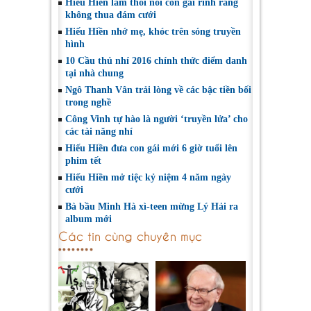
Hiếu Hiền làm thôi nôi con gái rình rang
không thua đám cưới
Hiếu Hiền nhớ mẹ, khóc trên sóng truyền
hình
10 Cầu thủ nhí 2016 chính thức điểm danh
tại nhà chung
Ngô Thanh Vân trải lòng về các bậc tiền bối
trong nghề
Công Vinh tự hào là người ‘truyền lửa’ cho
các tài năng nhí
Hiếu Hiền đưa con gái mới 6 giờ tuổi lên
phim tết
Hiếu Hiền mở tiệc kỷ niệm 4 năm ngày
cưới
Bà bầu Minh Hà xì-teen mừng Lý Hải ra
album mới
Các tin cùng chuyên mục