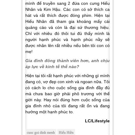
mình để truyền sang 2 đứa con cưng Hiếu
Nhân và Kim Hậu. Các con có sở thích ca
hát và rất thích được đóng phim. Hiện tại
Hiếu Nhân đã tham gia khoảng mấy cái
quảng cáo và còn là đại sứ thương hiệu.
Chỉ với nhiêu đó thôi tui đủ thấy mình là
người hạnh phúc và hạnh phúc nầy sẽ
được nhân lên rất nhiều nếu bên tôi con có
mẹ!
Gia đình đông thành viên hơn, anh chịu
áp lực về kinh tế thế nào?
Hiện tại tôi rất hạnh phúc với những gì mình
đang có, vợ đẹp con xinh và ngoan nữa. Tôi
có cách lo cho cuộc sống gia đình đầy đủ
mà chưa bao giờ phải phô trương với thế
giới này. Hay nói đúng hơn cuộc sống của
gia đình nhỏ của tôi đang rất ổn và đang
hưởng một hạnh phúc to.
LC/Lifestyle
cuoc goi dinh menh
Hiếu Hiền