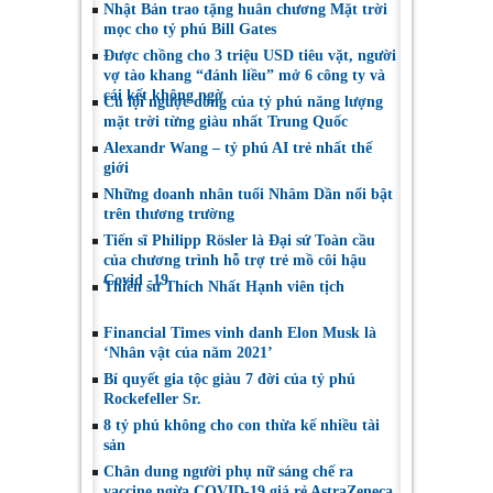
Nhật Bản trao tặng huân chương Mặt trời
mọc cho tỷ phú Bill Gates
Được chồng cho 3 triệu USD tiêu vặt, người
vợ tào khang “đánh liều” mở 6 công ty và
cái kết không ngờ
Cú lội ngược dòng của tỷ phú năng lượng
mặt trời từng giàu nhất Trung Quốc
Alexandr Wang – tỷ phú AI trẻ nhất thế
giới
Những doanh nhân tuổi Nhâm Dần nổi bật
trên thương trường
Tiến sĩ Philipp Rösler là Đại sứ Toàn cầu
của chương trình hỗ trợ trẻ mồ côi hậu
Covid -19
Thiền sư Thích Nhất Hạnh viên tịch
Financial Times vinh danh Elon Musk là
‘Nhân vật của năm 2021’
Bí quyết gia tộc giàu 7 đời của tỷ phú
Rockefeller Sr.
8 tỷ phú không cho con thừa kế nhiều tài
sản
Chân dung người phụ nữ sáng chế ra
vaccine ngừa COVID-19 giá rẻ AstraZeneca