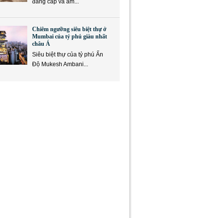
đẳng cấp và ẩm...
Chiêm ngưỡng siêu biệt thự ở
Mumbai của tỷ phú giàu nhất
châu Á
Siêu biệt thự của tỷ phú Ấn
Độ Mukesh Ambani...