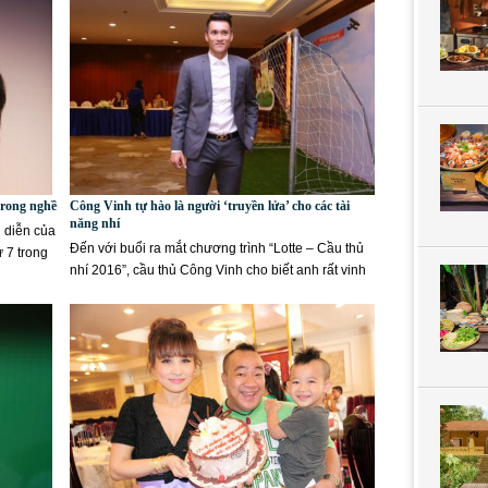
trong nghề
Công Vinh tự hào là người ‘truyền lửa’ cho các tài
năng nhí
 diễn của
Đến với buổi ra mắt chương trình “Lotte – Cầu thủ
 7 trong
nhí 2016”, cầu thủ Công Vinh cho biết anh rất vinh
dự...