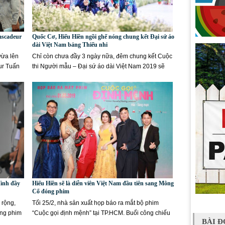
ascadeur
Quốc Cơ, Hiếu Hiền ngồi ghế nóng chung kết Đại sứ áo
dài Việt Nam bảng Thiếu nhi
vừa lên
Chỉ còn chưa đầy 3 ngày nữa, đêm chung kết Cuộc
ur Tuấn
thi Người mẫu – Đại sứ áo dài Việt Nam 2019 sẽ
diễn ra. Ai sẽ...
đình đầy
Hiếu Hiền sẽ là diễn viên Việt Nam đầu tiên sang Mông
Cổ đóng phim
 rộng,
Tối 25/2, nhà sản xuất họp báo ra mắt bộ phim
ong phim
“Cuộc gọi định mệnh” tại TP.HCM. Buổi công chiếu
BÀI Đ
có sự xuất...