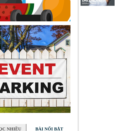
ỌC NHIỀU
BÀI NỔI BẬT