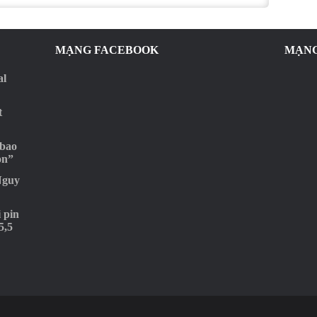
MẠNG FACEBOOK
MẠNG
al
t
 bao
ọn”
Nguy
 pin
5,5