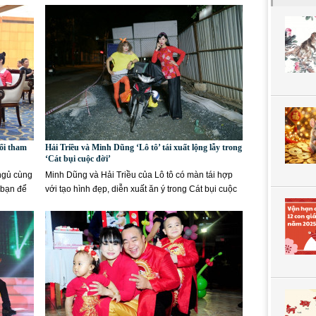
uổi tham
Hải Triều và Minh Dũng ‘Lô tô’ tái xuất lộng lẫy trong
‘Cát bụi cuộc đời’
ngủ cùng
Minh Dũng và Hải Triều của Lô tô có màn tái hợp
 bạn để
với tạo hình đẹp, diễn xuất ăn ý trong Cát bụi cuộc
đời. Đây...