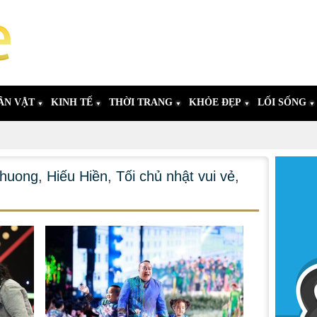
ÂN VẬT
KINH TẾ
THỜI TRANG
KHỎE ĐẸP
LỐI SỐNG
phuong
,
Hiếu Hiền
,
Tối chủ nhật vui vẻ
,