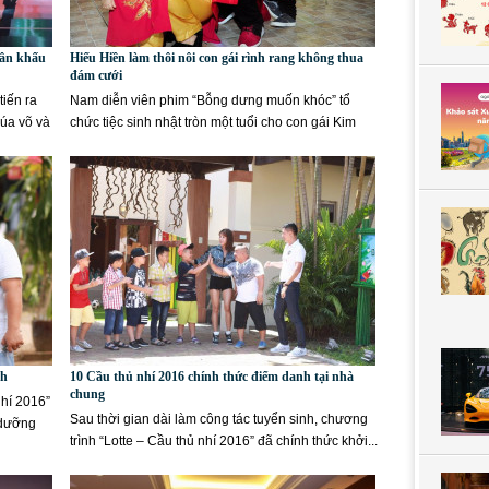
sân khấu
Hiếu Hiền làm thôi nôi con gái rình rang không thua
đám cưới
tiến ra
Nam diễn viên phim “Bỗng dưng muốn khóc” tổ
úa võ và
chức tiệc sinh nhật tròn một tuổi cho con gái Kim
Hậu vào tối...
nh
10 Cầu thủ nhí 2016 chính thức điểm danh tại nhà
chung
nhí 2016”
Sau thời gian dài làm công tác tuyển sinh, chương
 dưỡng
trình “Lotte – Cầu thủ nhí 2016” đã chính thức khởi...