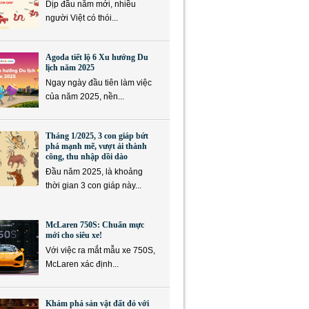
Dịp đầu năm mới, nhiều
người Việt có thói...
Agoda tiết lộ 6 Xu hướng Du
lịch năm 2025
Ngay ngày đầu tiên làm việc
của năm 2025, nền...
Tháng 1/2025, 3 con giáp bứt
phá mạnh mẽ, vượt ải thành
công, thu nhập dồi dào
Đầu năm 2025, là khoảng
thời gian 3 con giáp này...
McLaren 750S: Chuẩn mực
mới cho siêu xe!
Với việc ra mắt mẫu xe 750S,
McLaren xác định...
Khám phá sản vật đất đỏ với