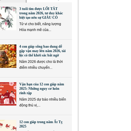
3 tuổi tìm được LỐI TẮT
trong năm 2026, tư duy khác
biệt tạo nên sự GIÀU CÓ
Tử vi cho biết, năng lượng
Hỏa mạnh mẽ của...
4 con giáp sống bao dung dễ
gặp vận may lớn năm 2026, tài
lộc có thể khởi sắc bất ngờ
Năm 2026 được cho là thời
điểm nhiều chuyển...
Vận hạn của 12 con giáp năm
2025: Những nguy cơ luôn
rình rập
Năm 2025 dự báo nhiều biến
động thú vị,...
12 con giáp trong năm Ất Tỵ
2025