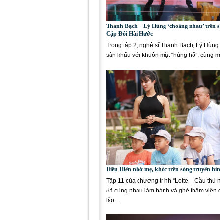
Thanh Bạch – Lý Hùng ‘choảng nhau’ trên 
Cặp Đôi Hài Hước
Trong tập 2, nghệ sĩ Thanh Bạch, Lý Hùng 
sân khấu với khuôn mặt “hùng hổ”, cùng m
tung chiêu về...
Hiếu Hiền nhớ mẹ, khóc trên sóng truyền hì
Tập 11 của chương trình “Lotte – Cầu thủ 
đã cùng nhau làm bánh và ghé thăm viện
lão...