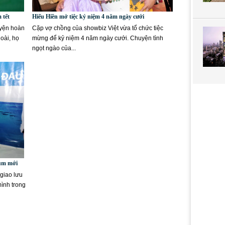
 tết
Hiếu Hiền mở tiệc kỷ niệm 4 năm ngày cưới
uyện hoàn
Cặp vợ chồng của showbiz Việt vừa tổ chức tiệc
oài, họ
mừng để kỷ niệm 4 năm ngày cưới. Chuyện tình
ngọt ngào của...
bum mới
 giao lưu
mình trong