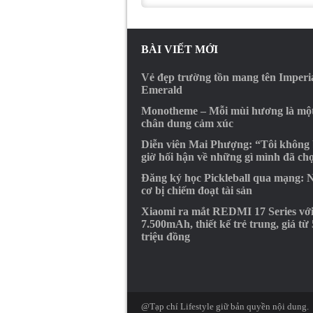
BÀI VIẾT MỚI
Vẻ đẹp trường tồn mang tên Imperi
Emerald
Monotheme – Mỗi mùi hương là mộ
chân dung cảm xúc
Diễn viên Mai Phượng: “Tôi không
giờ hối hận về những gì mình đã ch
Đăng ký học Pickleball qua mạng: 
cơ bị chiếm đoạt tài sản
Xiaomi ra mắt REDMI 17 Series với
7.500mAh, thiết kế trẻ trung, giá từ 
triệu đồng
@Tạp chí Lifestyle giữ bản quyền nội dung.