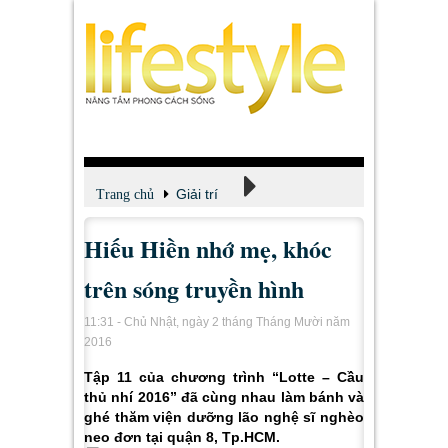
Giải trí
Trang chủ
Hiếu Hiền nhớ mẹ, khóc
Xem - Nghe - Đọc
trên sóng truyền hình
11:31 - Chủ Nhật, ngày 2 tháng Tháng Mười năm
2016
Tập 11 của chương trình “Lotte – Cầu
thủ nhí 2016” đã cùng nhau làm bánh và
ghé thăm viện dưỡng lão nghệ sĩ nghèo
neo đơn tại quận 8, Tp.HCM.