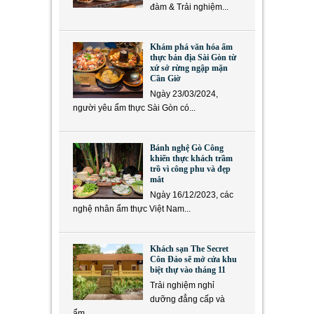
đàm & Trải nghiệm...
Khám phá văn hóa ẩm
thực bản địa Sài Gòn từ
xứ sở rừng ngập mặn
Cần Giờ
Ngày 23/03/2024,
người yêu ẩm thực Sài Gòn có...
Bánh nghệ Gò Công
khiến thực khách trầm
trồ vì công phu và đẹp
mắt
Ngày 16/12/2023, các
nghệ nhân ẩm thực Việt Nam...
Khách sạn The Secret
Côn Đảo sẽ mở cửa khu
biệt thự vào tháng 11
Trải nghiệm nghỉ
dưỡng đẳng cấp và
ẩm...