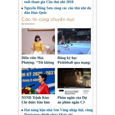
tuổi tham gia Cầu thủ nhí 2018
Nguyễn Hồng Sơn cùng các cầu thủ nhí du
đấu Hàn Quốc
Các tin cùng chuyên mục
Diễn viên Mai
Đăng ký học
Phượng: “Tôi không
Pickleball qua mạng:
bao giờ hối hận về
Nguy cơ bị chiếm
những gì mình đã
đoạt tài sản
chọn”
NSND Trịnh Kim
Phim ngắn của Dự
Chi được bầu làm
án phim ngắn CJ
Phó Chủ tịch Hội
tiếp tục được đề cử
Hai nàng hậu nhà Sen Vàng nhập hội, cùng
Nghệ sĩ Sân khấu
tại LHP quốc tế
Duniverse chinh phục khán giả