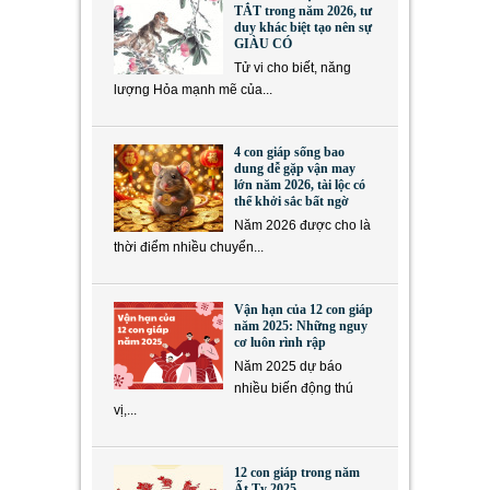
TẮT trong năm 2026, tư
duy khác biệt tạo nên sự
GIÀU CÓ
Tử vi cho biết, năng
lượng Hỏa mạnh mẽ của...
4 con giáp sống bao
dung dễ gặp vận may
lớn năm 2026, tài lộc có
thể khởi sắc bất ngờ
Năm 2026 được cho là
thời điểm nhiều chuyển...
Vận hạn của 12 con giáp
năm 2025: Những nguy
cơ luôn rình rập
Năm 2025 dự báo
nhiều biến động thú
vị,...
12 con giáp trong năm
Ất Tỵ 2025