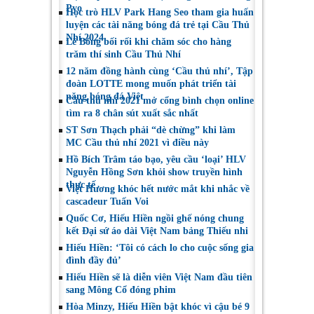
Pyo
Học trò HLV Park Hang Seo tham gia huấn
luyện các tài năng bóng đá trẻ tại Cầu Thủ
Nhí 2024
Lê Bống bối rối khi chăm sóc cho hàng
trăm thí sinh Cầu Thủ Nhí
12 năm đồng hành cùng ‘Cầu thủ nhí’, Tập
đoàn LOTTE mong muốn phát triển tài
năng bóng đá Việt
Cầu thủ nhí 2021 mở cổng bình chọn online
tìm ra 8 chân sút xuất sắc nhất
ST Sơn Thạch phải “dè chừng” khi làm
MC Cầu thủ nhí 2021 vì điều này
Hồ Bích Trâm táo bạo, yêu cầu ‘loại’ HLV
Nguyễn Hồng Sơn khỏi show truyền hình
thực tế
Việt Hương khóc hết nước mắt khi nhắc về
cascadeur Tuấn Voi
Quốc Cơ, Hiếu Hiền ngồi ghế nóng chung
kết Đại sứ áo dài Việt Nam bảng Thiếu nhi
Hiếu Hiền: ‘Tôi có cách lo cho cuộc sống gia
đình đầy đủ’
Hiếu Hiền sẽ là diễn viên Việt Nam đầu tiên
sang Mông Cổ đóng phim
Hòa Minzy, Hiếu Hiền bật khóc vì cậu bé 9