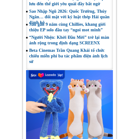
lưu đến thế giới yêu quái đầy bất ngờ
Sao Nhập Ngũ 2026: Quốc Trường, Thúy
Ngân… đối mặt với kỷ luật thép Hải quân
đánh bộ
Sau gần 9 năm cùng Chillies, khang giới
thiệu EP solo đầu tay “ngoi mot minh”
“Người Nhện: Khởi Đầu Mới” trở lại màn
ảnh rộng trong định dạng SCREENX
Beta Cinemas Trần Quang Khải tổ chức
chiếu miễn phí ba tác phẩm điện ảnh lịch
sử