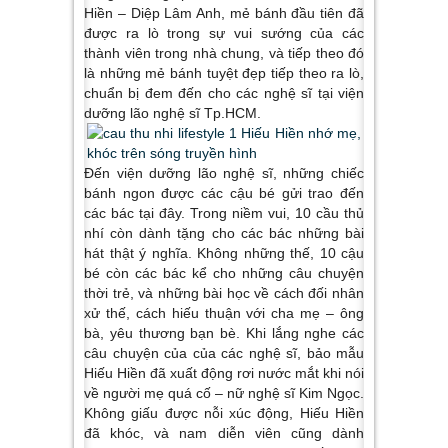
Hiền – Diệp Lâm Anh, mẻ bánh đầu tiên đã
được ra lò trong sự vui sướng của các
thành viên trong nhà chung, và tiếp theo đó
là những mẻ bánh tuyệt đẹp tiếp theo ra lò,
chuẩn bị đem đến cho các nghệ sĩ tại viện
dưỡng lão nghệ sĩ Tp.HCM.
Đến viện dưỡng lão nghệ sĩ, những chiếc
bánh ngon được các cậu bé gửi trao đến
các bác tại đây. Trong niềm vui, 10 cầu thủ
nhí còn dành tặng cho các bác những bài
hát thật ý nghĩa. Không những thế, 10 cậu
bé còn các bác kể cho những câu chuyện
thời trẻ, và những bài học về cách đối nhân
xử thế, cách hiếu thuận với cha mẹ – ông
bà, yêu thương bạn bè. Khi lắng nghe các
câu chuyện của của các nghệ sĩ, bảo mẫu
Hiếu Hiền đã xuất động rơi nước mắt khi nói
về người mẹ quá cố – nữ nghệ sĩ Kim Ngọc.
Không giấu được nỗi xúc động, Hiếu Hiền
đã khóc, và nam diễn viên cũng dành