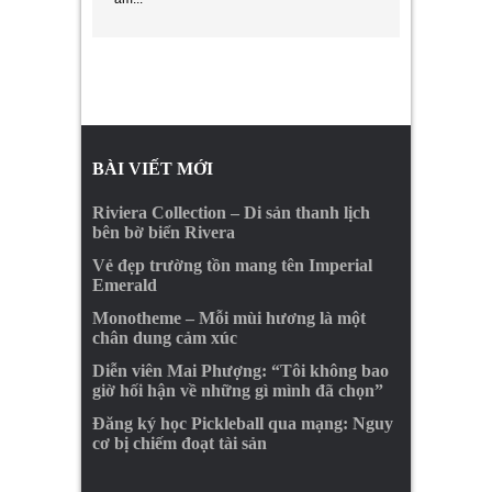
BÀI VIẾT MỚI
Riviera Collection – Di sản thanh lịch
bên bờ biển Rivera
Vẻ đẹp trường tồn mang tên Imperial
Emerald
Monotheme – Mỗi mùi hương là một
chân dung cảm xúc
Diễn viên Mai Phượng: “Tôi không bao
giờ hối hận về những gì mình đã chọn”
Đăng ký học Pickleball qua mạng: Nguy
cơ bị chiếm đoạt tài sản