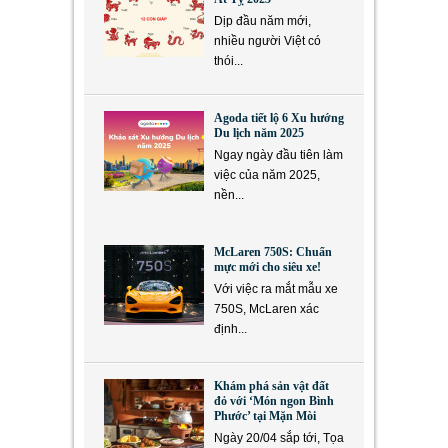
Dịp đầu năm mới,
nhiều người Việt có
thói...
Agoda tiết lộ 6 Xu hướng
Du lịch năm 2025
Ngay ngày đầu tiên làm
việc của năm 2025,
nền...
McLaren 750S: Chuẩn
mực mới cho siêu xe!
Với việc ra mắt mẫu xe
750S, McLaren xác
định...
Khám phá sản vật đất
đỏ với ‘Món ngon Bình
Phước’ tại Mặn Mòi
Ngày 20/04 sắp tới, Tọa