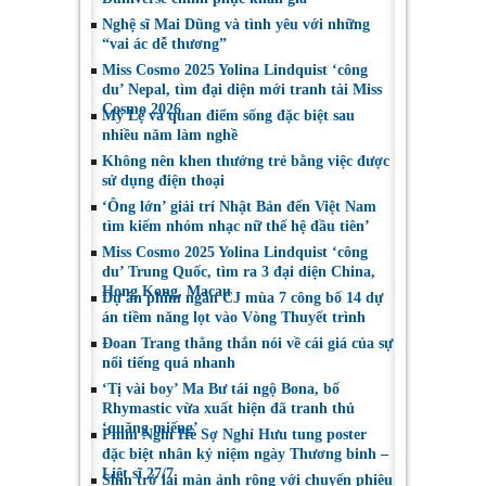
Việt Nam
Toronto 2026
Nghệ sĩ Mai Dũng và tình yêu với những
“vai ác dễ thương”
Miss Cosmo 2025 Yolina Lindquist ‘công
du’ Nepal, tìm đại diện mới tranh tài Miss
Cosmo 2026
Mỹ Lệ và quan điểm sống đặc biệt sau
nhiều năm làm nghề
Không nên khen thưởng trẻ bằng việc được
sử dụng điện thoại
‘Ông lớn’ giải trí Nhật Bản đến Việt Nam
tìm kiếm nhóm nhạc nữ thế hệ đầu tiên’
Miss Cosmo 2025 Yolina Lindquist ‘công
du’ Trung Quốc, tìm ra 3 đại diện China,
Hong Kong, Macau
Dự án phim ngắn CJ mùa 7 công bố 14 dự
án tiềm năng lọt vào Vòng Thuyết trình
Đoan Trang thẳng thắn nói về cái giá của sự
nổi tiếng quá nhanh
‘Tị vài boy’ Ma Bư tái ngộ Bona, bố
Rhymastic vừa xuất hiện đã tranh thủ
‘quăng miếng’
Phim Nghỉ Hè Sợ Nghỉ Hưu tung poster
đặc biệt nhân kỷ niệm ngày Thương binh –
Liệt sĩ 27/7
Shin trở lại màn ảnh rộng với chuyến phiêu