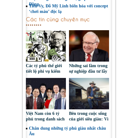
Đồng
Tiểu Vy, Đỗ Mỹ Linh biến hóa với concept
‘chơi màu’ độc lạ
Các tin cùng chuyên mục
Các tỷ phú thế giới
Những sai lầm trong
tiết lộ phi vụ kiếm
sự nghiệp đầu tư lẫy
tiền đầu tiên
lừng của tỷ phú
Warren Buffet
Việt Nam còn 6 tỷ
Bên trong cuộc sống
phú trong danh sách
của giới siêu giàu: Vì
thế giới
sao nhiều tỷ phú vẫn
Chân dung những tỷ phú giàu nhất châu
làm việc nhà?
Âu