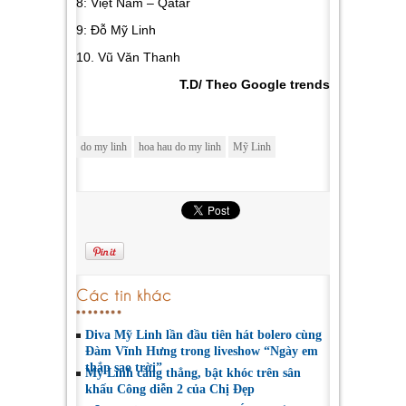
8: Việt Nam – Qatar
9: Đỗ Mỹ Linh
10. Vũ Văn Thanh
T.D/ Theo Google trends
do my linh
hoa hau do my linh
Mỹ Linh
Các tin khác
Diva Mỹ Linh lần đầu tiên hát bolero cùng
Đàm Vĩnh Hưng trong liveshow “Ngày em
thắp sao trời”
Mỹ Linh căng thẳng, bật khóc trên sân
khấu Công diễn 2 của Chị Đẹp