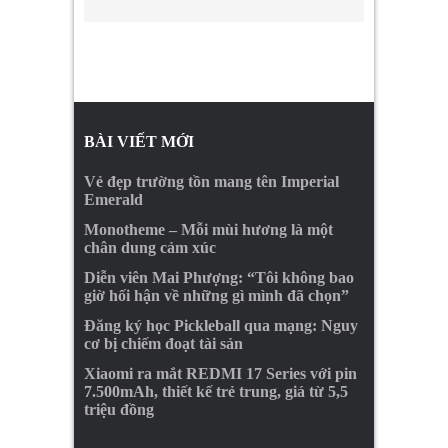
BÀI VIẾT MỚI
Vẻ đẹp trường tồn mang tên Imperial
Emerald
Monotheme – Mỗi mùi hương là một
chân dung cảm xúc
Diễn viên Mai Phượng: “Tôi không bao
giờ hối hận về những gì mình đã chọn”
Đăng ký học Pickleball qua mạng: Nguy
cơ bị chiếm đoạt tài sản
Xiaomi ra mắt REDMI 17 Series với pin
7.500mAh, thiết kế trẻ trung, giá từ 5,5
triệu đồng