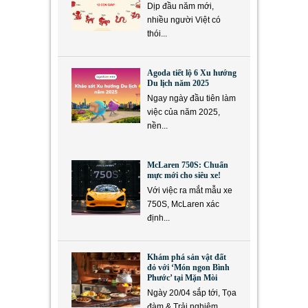
Dịp đầu năm mới,
nhiều người Việt có
thói...
Agoda tiết lộ 6 Xu hướng
Du lịch năm 2025
Ngay ngày đầu tiên làm
việc của năm 2025,
nền...
McLaren 750S: Chuẩn
mực mới cho siêu xe!
Với việc ra mắt mẫu xe
750S, McLaren xác
định...
Khám phá sản vật đất
đỏ với ‘Món ngon Bình
Phước’ tại Mặn Mòi
Ngày 20/04 sắp tới, Tọa
đàm & Trải nghiệm...