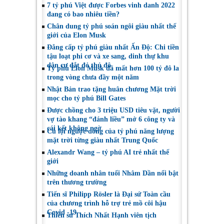
7 tỷ phú Việt được Forbes vinh danh 2022
đang có bao nhiêu tiền?
Chân dung tỷ phú soán ngôi giàu nhất thế
giới của Elon Musk
Đẳng cấp tỷ phú giàu nhất Ấn Độ: Chi tiền
tậu loạt phi cơ và xe sang, dinh thự khu
dân cư đắt đỏ thủ đô
Tỷ phú Elon Musk đã mất hơn 100 tỷ đô la
trong vòng chưa đầy một năm
Nhật Bản trao tặng huân chương Mặt trời
mọc cho tỷ phú Bill Gates
Được chồng cho 3 triệu USD tiêu vặt, người
vợ tào khang “đánh liều” mở 6 công ty và
cái kết không ngờ
Cú lội ngược dòng của tỷ phú năng lượng
mặt trời từng giàu nhất Trung Quốc
Alexandr Wang – tỷ phú AI trẻ nhất thế
giới
Những doanh nhân tuổi Nhâm Dần nổi bật
trên thương trường
Tiến sĩ Philipp Rösler là Đại sứ Toàn cầu
của chương trình hỗ trợ trẻ mồ côi hậu
Covid -19
Thiền sư Thích Nhất Hạnh viên tịch