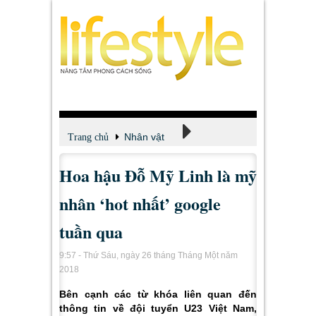
Nhân vật
Trang chủ
Hoa hậu Đỗ Mỹ Linh là mỹ
Theo dòng thời gian
nhân ‘hot nhất’ google
tuần qua
9:57 - Thứ Sáu, ngày 26 tháng Tháng Một năm
2018
Bên cạnh các từ khóa liên quan đến
thông tin về đội tuyển U23 Việt Nam,