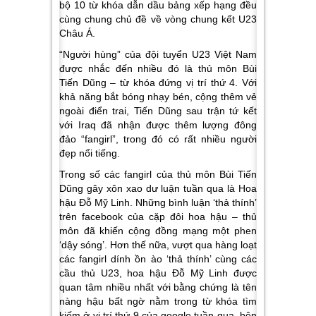
bộ 10 từ khóa dẫn dầu bảng xếp hạng đều
cùng chung chủ đề về vòng chung kết U23
Châu Á.
“Người hùng” của đội tuyển U23 Việt Nam
được nhắc đến nhiều đó là thủ môn Bùi
Tiến Dũng – từ khóa đứng vị trí thứ 4. Với
khả năng bắt bóng nhạy bén, cộng thêm vẻ
ngoài điển trai, Tiến Dũng sau trận tứ kết
với Iraq đã nhận được thêm lượng đông
đảo “fangirl”, trong đó có rất nhiều người
đẹp nổi tiếng.
Trong số các fangirl của thủ môn Bùi Tiến
Dũng gây xôn xao dư luận tuần qua là Hoa
hậu Đỗ Mỹ Linh. Những bình luận ‘thả thính’
trên facebook của cặp đôi hoa hậu – thủ
môn đã khiến cộng đồng mạng một phen
‘dậy sóng’. Hơn thế nữa, vượt qua hàng loạt
các fangirl dính ồn ào ‘thả thính’ cùng các
cầu thủ U23, hoa hậu Đỗ Mỹ Linh được
quan tâm nhiều nhất với bằng chứng là tên
nàng hậu bất ngờ nằm trong từ khóa tìm
kiếm ở vị trí thứ 9 của google tuần qua, bên