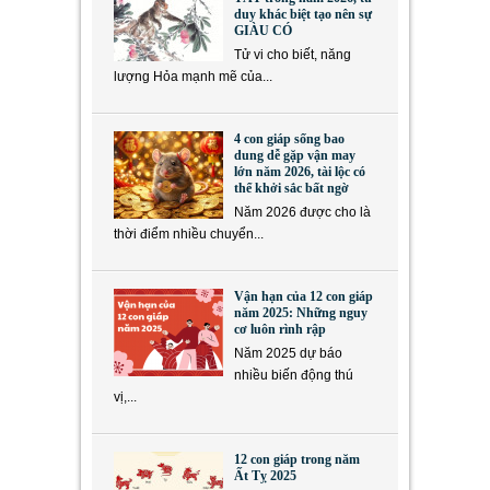
duy khác biệt tạo nên sự
GIÀU CÓ
Tử vi cho biết, năng
lượng Hỏa mạnh mẽ của...
4 con giáp sống bao
dung dễ gặp vận may
lớn năm 2026, tài lộc có
thể khởi sắc bất ngờ
Năm 2026 được cho là
thời điểm nhiều chuyển...
Vận hạn của 12 con giáp
năm 2025: Những nguy
cơ luôn rình rập
Năm 2025 dự báo
nhiều biến động thú
vị,...
12 con giáp trong năm
Ất Tỵ 2025