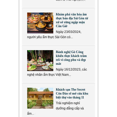
Khám phá văn hóa ẩm
thực bản địa Sài Gòn từ
xứ sở rừng ngập mặn
Cần Giờ
Ngày 23/03/2024,
người yêu ẩm thực Sài Gòn có...
Bánh nghệ Gò Công
khiến thực khách trầm
trồ vì công phu và đẹp
mắt
Ngày 16/12/2023, các
nghệ nhân ẩm thực Việt Nam...
Khách sạn The Secret
Côn Đảo sẽ mở cửa khu
biệt thự vào tháng 11
Trải nghiệm nghỉ
dưỡng đẳng cấp và
ẩm...