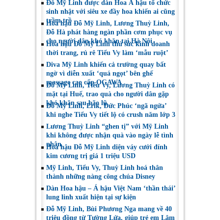
Đỗ Mỹ Linh được dàn Hoa Á hậu tổ chức
sinh nhật với siêu xe đầy hoa khiến ai cũng
trầm trồ
Hoa hậu Đỗ Mỹ Linh, Lương Thuỳ Linh,
Đỗ Hà phát hàng ngàn phần cơm phục vụ
cho người dân khó khăn tại Hà Nội
Hoa hậu Đỗ Mỹ Linh thử sức kinh doanh
thời trang, rủ rê Tiểu Vy làm ‘mẫu ruột’
Diva Mỹ Linh khiến cả trường quay bất
ngờ vì diễn xuất ‘quá ngọt’ bên ghế
massage cao cấp OGAWA
Đỗ Mỹ Linh, Tiểu Vy, Lương Thuỳ Linh có
mặt tại Huế, trao quà cho người dân gặp
khó khăn sau bão lũ
Đỗ Mỹ Linh, Erik, Đức Phúc ‘ngã ngửa’
khi nghe Tiểu Vy tiết lộ có crush năm lớp 3
Lương Thuỳ Linh “ghen tị” với Mỹ Linh
khi không được nhận quà vào ngày lễ tình
nhân
Hoa hậu Đỗ Mỹ Linh diện váy cưới đính
kim cương trị giá 1 triệu USD
Mỹ Linh, Tiểu Vy, Thuỳ Linh hoá thân
thành những nàng công chúa Disney
Dàn Hoa hậu – Á hậu Việt Nam ‘thần thái’
lung linh xuất hiện tại sự kiện
Đỗ Mỹ Linh, Bùi Phương Nga mang về 40
triệu đồng từ Tường Lửa, giúp trẻ em Lâm