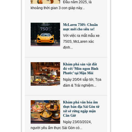
Đầu năm 2025, là
khoảng thời gian 3 con giáp này...
McLaren 750S: Chuẩn
mực mới cho siêu xe!
Với việc ra mắt mẫu xe
750S, McLaren xác
định...
Khám phá sản vật đất
đỏ với ‘Món ngon Bình
Phước’ tại Mặn Mòi
Ngày 20/04 sắp tới, Tọa
đàm & Trải nghiệm...
Khám phá văn hóa ẩm
thực bản địa Sài Gòn từ
xứ sở rừng ngập mặn
Cần Giờ
Ngày 23/03/2024,
người yêu ẩm thực Sài Gòn có...