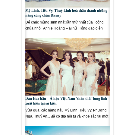
Mỹ Linh, Tiểu Vy, Thuỳ Linh hoá thân thành những
nàng công chúa Disney
Để chúc mừng sinh nhật lần thứ nhất của ‘’công
chúa nhỏ’’ Annie Hoàng – ái nữ Tổng đạo diễn
Hoàng Nhật...
Dàn Hoa hậu – Á hậu Việt Nam ‘thần thái’ lung linh
xuất hiện tại sự kiện
Vừa qua, các nàng hậu Mỹ Linh, Tiểu Vy, Phương
Nga, Thuý An,.. đã có dịp hội tụ và khoe sắc tại một
sự kiện nhan...