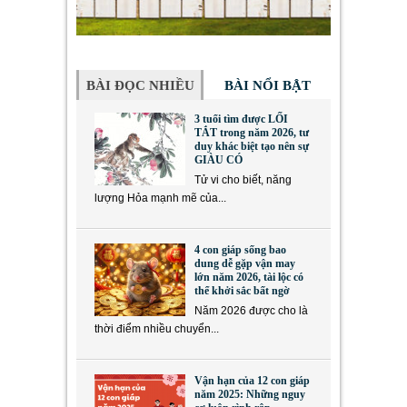
BÀI ĐỌC NHIỀU
BÀI NỔI BẬT
3 tuổi tìm được LỐI
TẮT trong năm 2026, tư
duy khác biệt tạo nên sự
GIÀU CÓ
Tử vi cho biết, năng
lượng Hỏa mạnh mẽ của...
4 con giáp sống bao
dung dễ gặp vận may
lớn năm 2026, tài lộc có
thể khởi sắc bất ngờ
Năm 2026 được cho là
thời điểm nhiều chuyển...
Vận hạn của 12 con giáp
năm 2025: Những nguy