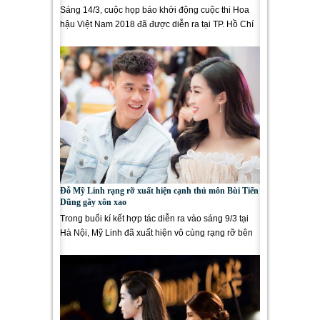
Sáng 14/3, cuộc họp báo khởi động cuộc thi Hoa
hậu Việt Nam 2018 đã được diễn ra tại TP. Hồ Chí
Minh với sự góp...
Đỗ Mỹ Linh rạng rỡ xuất hiện cạnh thủ môn Bùi Tiến
Dũng gây xôn xao
Trong buổi kí kết hợp tác diễn ra vào sáng 9/3 tại
Hà Nội, Mỹ Linh đã xuất hiện vô cùng rạng rỡ bên
cạnh thủ môn...