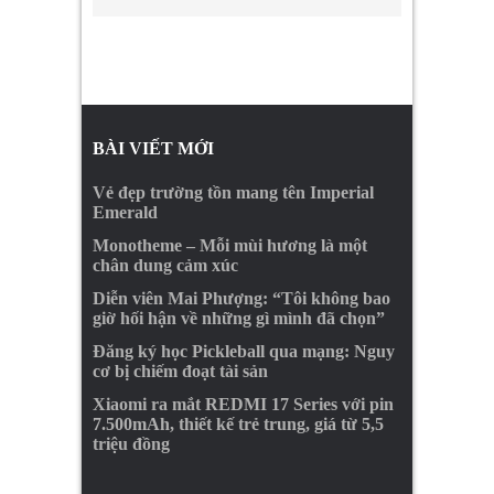
BÀI VIẾT MỚI
Vẻ đẹp trường tồn mang tên Imperial
Emerald
Monotheme – Mỗi mùi hương là một
chân dung cảm xúc
Diễn viên Mai Phượng: “Tôi không bao
giờ hối hận về những gì mình đã chọn”
Đăng ký học Pickleball qua mạng: Nguy
cơ bị chiếm đoạt tài sản
Xiaomi ra mắt REDMI 17 Series với pin
7.500mAh, thiết kế trẻ trung, giá từ 5,5
triệu đồng