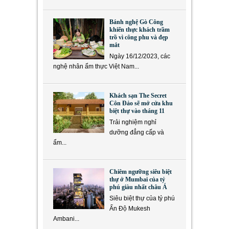
Bánh nghệ Gò Công
khiến thực khách trầm
trồ vì công phu và đẹp
mắt
Ngày 16/12/2023, các
nghệ nhân ẩm thực Việt Nam...
Khách sạn The Secret
Côn Đảo sẽ mở cửa khu
biệt thự vào tháng 11
Trải nghiệm nghỉ
dưỡng đẳng cấp và
ẩm...
Chiêm ngưỡng siêu biệt
thự ở Mumbai của tỷ
phú giàu nhất châu Á
Siêu biệt thự của tỷ phú
Ấn Độ Mukesh
Ambani...