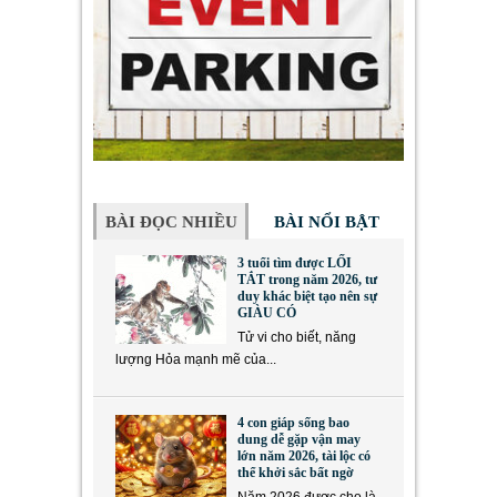
BÀI ĐỌC NHIỀU
BÀI NỔI BẬT
3 tuổi tìm được LỐI
TẮT trong năm 2026, tư
duy khác biệt tạo nên sự
GIÀU CÓ
Tử vi cho biết, năng
lượng Hỏa mạnh mẽ của...
4 con giáp sống bao
dung dễ gặp vận may
lớn năm 2026, tài lộc có
thể khởi sắc bất ngờ