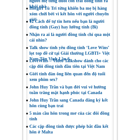
người mẹ từng đuổi con trai đồng tính ra
khỏi nhà
Hotgirl Tú Tri từng khiến ba mẹ bị hàng
xóm chửi bới vì kết hôn với người chuyển
giới
12 Cách để tự tin hơn nếu bạn là người
đồng tính (Gay) hay lưỡng tính (Bi)
Nhận ra ai là người đồng tính chỉ qua một
cái nhìn?
Talk show tình yêu đồng tính ‘Love Wins’
lọt top đề cử tại Giải thưởng LGBTI+ Việt
Nam Tôn Vinh Lần 6
LoveWins – Video Talkshow dành cho các
cặp đôi đồng tính đầu tiên tại Việt Nam
Giới tính đàn ông liên quan đến độ tuổi
xem phim sex?
John Huy Trần và bạn đời vui vẻ hưởng
tuần trăng mật hạnh phúc tại Canada
John Huy Trần sang Canada đăng ký kết
hôn cùng bạn trai
5 màn cầu hôn trong mơ của các đôi đồng
tính
Các cặp đồng tính được phép bắt đầu kết
hôn ở Malta