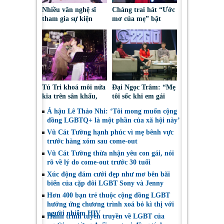
Nhiều văn nghệ sĩ
Chàng trai hát “Ước
tham gia sự kiện
mơ của mẹ” bật
dành cho người
khóc khi được mẹ
chuyển giới “Tôi tin,
chấp nhận giới tính
tôi có thể”
thật
Tú Tri khoá môi nửa
Đại Ngọc Trâm: “Mẹ
kia trên sân khấu,
tôi sốc khi em gái
khẳng định “vẫn yêu
thuộc giới tính thứ
Á hậu Lê Thảo Nhi: ‘Tôi mong muốn cộng
anh dù trái ngang”
3”
đồng LGBTQ+ là một phần của xã hội này’
Vũ Cát Tường hạnh phúc vì mẹ bênh vực
trước hàng xóm sau come-out
Vũ Cát Tường thừa nhận yêu con gái, nói
rõ về lý do come-out trước 30 tuổi
Xúc động đám cưới đẹp như mơ bên bãi
biển của cặp đôi LGBT Sony và Jenny
Hơn 400 bạn trẻ thuộc cộng đồng LGBT
hưởng ứng chương trình xoá bỏ kì thị với
người nhiễm HIV
Hành trình tuyên truyền về LGBT của