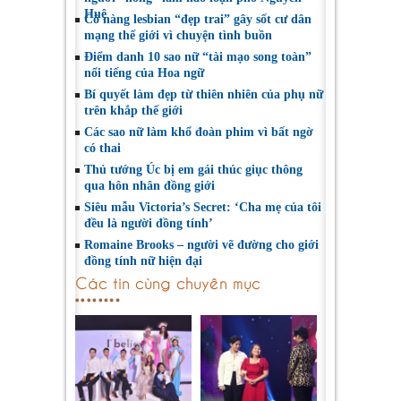
Huệ
Cô nàng lesbian “đẹp trai” gây sốt cư dân
mạng thế giới vì chuyện tình buồn
Điểm danh 10 sao nữ “tài mạo song toàn”
nổi tiếng của Hoa ngữ
Bí quyết làm đẹp từ thiên nhiên của phụ nữ
trên khắp thế giới
Các sao nữ làm khổ đoàn phim vì bất ngờ
có thai
Thủ tướng Úc bị em gái thúc giục thông
qua hôn nhân đồng giới
Siêu mẫu Victoria’s Secret: ‘Cha mẹ của tôi
đều là người đồng tính’
Romaine Brooks – người vẽ đường cho giới
đồng tính nữ hiện đại
Các tin cùng chuyên mục