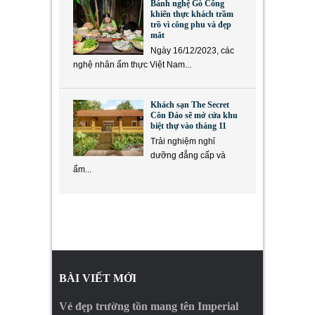
Bánh nghệ Gò Công
khiến thực khách trầm
trồ vì công phu và đẹp
mắt
Ngày 16/12/2023, các
nghệ nhân ẩm thực Việt Nam...
Khách sạn The Secret
Côn Đảo sẽ mở cửa khu
biệt thự vào tháng 11
Trải nghiệm nghỉ
dưỡng đẳng cấp và
ẩm...
BÀI VIẾT MỚI
Vẻ đẹp trường tồn mang tên Imperial