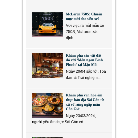
McLaren 750S: Chuẩn
mực mới cho siêu xe!
Với việc ra mắt mẫu xe
750S, McLaren xác
định...
Khám phá sản vật đất
đỏ với ‘Món ngon Bình
Phước’ tại Mặn Mòi
Ngày 20/04 sắp tới, Tọa
đàm & Trải nghiệm...
Khám phá văn hóa ẩm
thực bản địa Sài Gòn từ
xứ sở rừng ngập mặn
Cần Giờ
Ngày 23/03/2024,
người yêu ẩm thực Sài Gòn có...