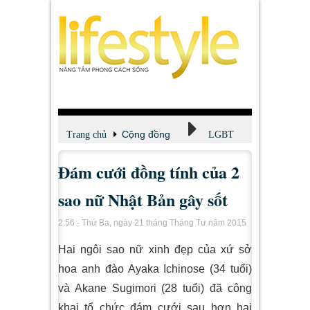
Cộng đồng
Trang chủ
LGBT
Đám cưới đồng tính của 2
sao nữ Nhật Bản gây sốt
2:56 - Thứ Ba, ngày 21 tháng Tháng Tư năm 2015
Hai ngôi sao nữ xinh đẹp của xứ sở
hoa anh đào Ayaka Ichinose (34 tuổi)
và Akane Sugimori (28 tuổi) đã công
khai tổ chức đám cưới sau hơn hai