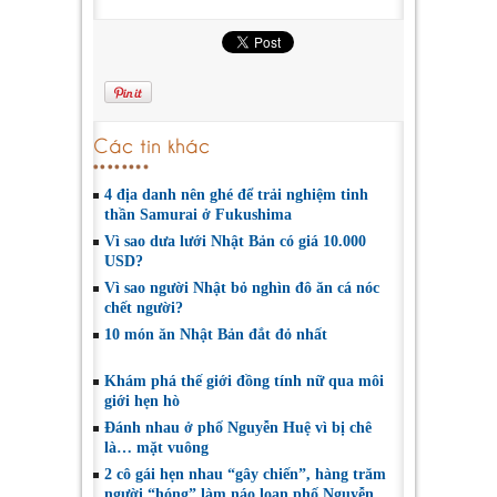
Các tin khác
4 địa danh nên ghé để trải nghiệm tinh
thần Samurai ở Fukushima
Vì sao dưa lưới Nhật Bản có giá 10.000
USD?
Vì sao người Nhật bỏ nghìn đô ăn cá nóc
chết người?
10 món ăn Nhật Bản đắt đỏ nhất
Khám phá thế giới đồng tính nữ qua môi
giới hẹn hò
Đánh nhau ở phố Nguyễn Huệ vì bị chê
là… mặt vuông
2 cô gái hẹn nhau “gây chiến”, hàng trăm
người “hóng” làm náo loạn phố Nguyễn