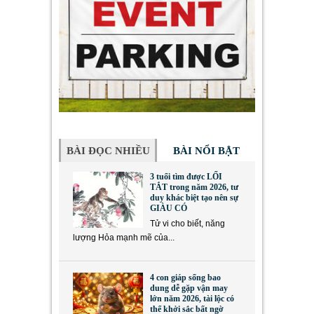
BÀI ĐỌC NHIỀU
BÀI NỔI BẬT
3 tuổi tìm được LỐI
TẮT trong năm 2026, tư
duy khác biệt tạo nên sự
GIÀU CÓ
Tử vi cho biết, năng
lượng Hỏa mạnh mẽ của...
4 con giáp sống bao
dung dễ gặp vận may
lớn năm 2026, tài lộc có
thể khởi sắc bất ngờ