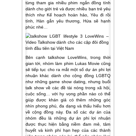
từng tham gia nhiều phim ngắn đồng tính
dành cho giới trẻ và được nhiều bạn trẻ yêu
thích như Kế hoạch hoàn hảo, Yêu đi rồi
tính, Hàn gắn yêu thương, Hứa sẽ hạnh
phúc nhé…
Bên cạnh talkshow LoveWins, trong thời
gian tới, nhóm làm phim Lukas Movie cũng
sẽ tiếp tục cho ra mắt một số dự án phi lợi
nhuận khác dành cho cộng đồng LGBTQ
như những game show dating, nhưng buổi
talk show về các đề tài nóng trong xã hội,
cuộc sống… với hy vọng phần nào có thể
giúp được khán giả có thêm những góc
nhìn phong phú, đa dạng và thấu hiểu hơn
về cộng đồng này. Đa số các dự án của
nhóm đều là những dự án phi lợi nhuận
được thực hiện bằng niềm đam mê, tâm
huyết và kinh phí hạn hẹp của các thành