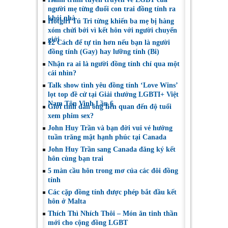
người mẹ từng đuổi con trai đồng tính ra
khỏi nhà
Hotgirl Tú Tri từng khiến ba mẹ bị hàng
xóm chửi bới vì kết hôn với người chuyển
giới
12 Cách để tự tin hơn nếu bạn là người
đồng tính (Gay) hay lưỡng tính (Bi)
Nhận ra ai là người đồng tính chỉ qua một
cái nhìn?
Talk show tình yêu đồng tính ‘Love Wins’
lọt top đề cử tại Giải thưởng LGBTI+ Việt
Nam Tôn Vinh Lần 6
Giới tính đàn ông liên quan đến độ tuổi
xem phim sex?
John Huy Trần và bạn đời vui vẻ hưởng
tuần trăng mật hạnh phúc tại Canada
John Huy Trần sang Canada đăng ký kết
hôn cùng bạn trai
5 màn cầu hôn trong mơ của các đôi đồng
tính
Các cặp đồng tính được phép bắt đầu kết
hôn ở Malta
Thích Thì Nhích Thôi – Món ăn tinh thần
mới cho cộng đồng LGBT