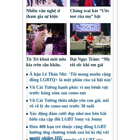
Nhiều văn nghệ sĩ
Chàng trai hát “Ước
tham gia sự kiện
mơ của mẹ” bật
dành cho người
khóc khi được mẹ
chuyển giới “Tôi tin,
chấp nhận giới tính
tôi có thể”
thật
Tú Tri khoá môi nửa
Đại Ngọc Trâm: “Mẹ
kia trên sân khấu,
tôi sốc khi em gái
khẳng định “vẫn yêu
thuộc giới tính thứ
Á hậu Lê Thảo Nhi: ‘Tôi mong muốn cộng
anh dù trái ngang”
3”
đồng LGBTQ+ là một phần của xã hội này’
Vũ Cát Tường hạnh phúc vì mẹ bênh vực
trước hàng xóm sau come-out
Vũ Cát Tường thừa nhận yêu con gái, nói
rõ về lý do come-out trước 30 tuổi
Xúc động đám cưới đẹp như mơ bên bãi
biển của cặp đôi LGBT Sony và Jenny
Hơn 400 bạn trẻ thuộc cộng đồng LGBT
hưởng ứng chương trình xoá bỏ kì thị với
người nhiễm HIV
Hành trình tuyên truyền về LGBT của