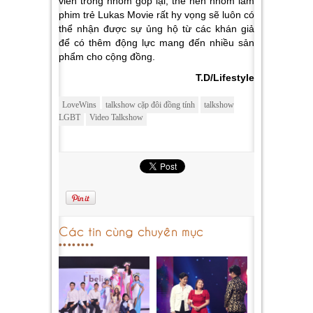
viên trong nhóm góp lại, thế nên nhóm làm
phim trẻ Lukas Movie rất hy vọng sẽ luôn có
thể nhận được sự ủng hộ từ các khán giả
để có thêm động lực mang đến nhiều sản
phẩm cho cộng đồng.
T.D/Lifestyle
LoveWins
talkshow cặp đôi đồng tính
talkshow
LGBT
Video Talkshow
Các tin cùng chuyên mục