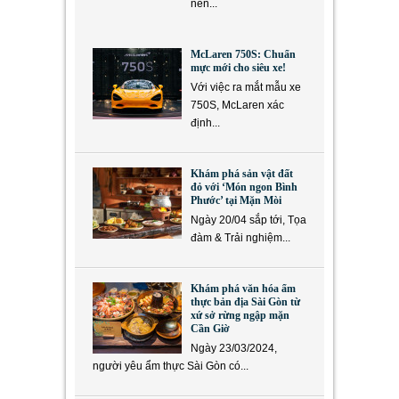
nền...
McLaren 750S: Chuẩn
mực mới cho siêu xe!
Với việc ra mắt mẫu xe
750S, McLaren xác
định...
Khám phá sản vật đất
đỏ với ‘Món ngon Bình
Phước’ tại Mặn Mòi
Ngày 20/04 sắp tới, Tọa
đàm & Trải nghiệm...
Khám phá văn hóa ẩm
thực bản địa Sài Gòn từ
xứ sở rừng ngập mặn
Cần Giờ
Ngày 23/03/2024,
người yêu ẩm thực Sài Gòn có...