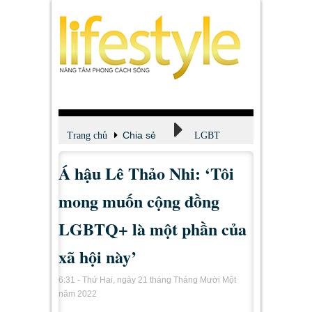
Chia sẻ
Trang chủ
LGBT
Á hậu Lê Thảo Nhi: ‘Tôi
mong muốn cộng đồng
LGBTQ+ là một phần của
xã hội này’
6:31 - Thứ Hai, ngày 21 tháng Tháng Mười Một
năm 2022