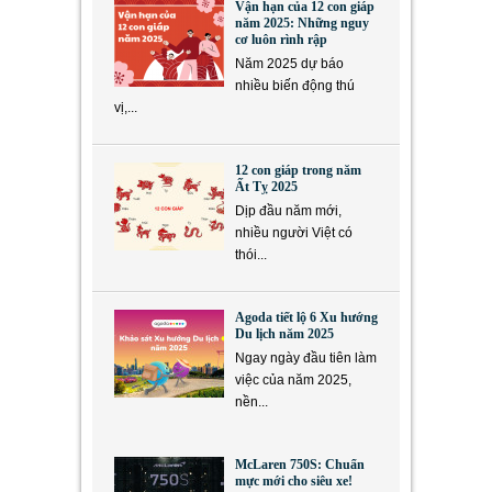
Vận hạn của 12 con giáp
năm 2025: Những nguy
cơ luôn rình rập
Năm 2025 dự báo
nhiều biến động thú
vị,...
12 con giáp trong năm
Ất Tỵ 2025
Dịp đầu năm mới,
nhiều người Việt có
thói...
Agoda tiết lộ 6 Xu hướng
Du lịch năm 2025
Ngay ngày đầu tiên làm
việc của năm 2025,
nền...
McLaren 750S: Chuẩn
mực mới cho siêu xe!