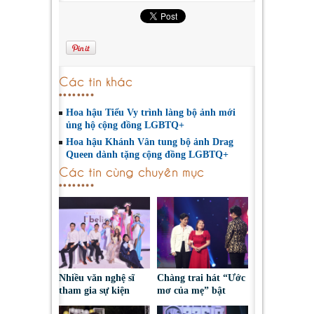
Các tin khác
Hoa hậu Tiểu Vy trình làng bộ ảnh mới
ủng hộ cộng đồng LGBTQ+
Hoa hậu Khánh Vân tung bộ ảnh Drag
Queen dành tặng cộng đồng LGBTQ+
Các tin cùng chuyên mục
Nhiều văn nghệ sĩ
Chàng trai hát “Ước
tham gia sự kiện
mơ của mẹ” bật
dành cho người
khóc khi được mẹ