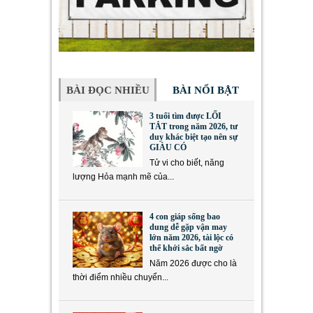
BÀI ĐỌC NHIỀU
BÀI NỔI BẬT
3 tuổi tìm được LỐI
TẮT trong năm 2026, tư
duy khác biệt tạo nên sự
GIÀU CÓ
Tử vi cho biết, năng
lượng Hỏa mạnh mẽ của...
4 con giáp sống bao
dung dễ gặp vận may
lớn năm 2026, tài lộc có
thể khởi sắc bất ngờ
Năm 2026 được cho là
thời điểm nhiều chuyển...