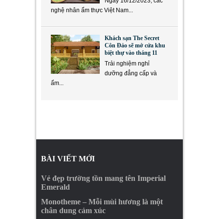
Ngày 16/12/2023, các
nghệ nhân ẩm thực Việt Nam...
Khách sạn The Secret
Côn Đảo sẽ mở cửa khu
biệt thự vào tháng 11
Trải nghiệm nghỉ
dưỡng đẳng cấp và
ẩm...
BÀI VIẾT MỚI
Vẻ đẹp trường tồn mang tên Imperial
Emerald
Monotheme – Mỗi mùi hương là một
chân dung cảm xúc