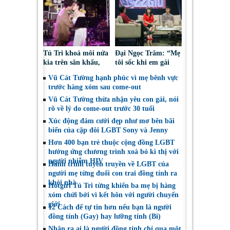
chuyển giới “Tôi tin,
chấp nhận giới tính
tôi có thể”
thật
Tú Tri khoá môi nửa
Đại Ngọc Trâm: “Mẹ
kia trên sân khấu,
tôi sốc khi em gái
khẳng định “vẫn yêu
thuộc giới tính thứ
Vũ Cát Tường hạnh phúc vì mẹ bênh vực
anh dù trái ngang”
3”
trước hàng xóm sau come-out
Vũ Cát Tường thừa nhận yêu con gái, nói
rõ về lý do come-out trước 30 tuổi
Xúc động đám cưới đẹp như mơ bên bãi
biển của cặp đôi LGBT Sony và Jenny
Hơn 400 bạn trẻ thuộc cộng đồng LGBT
hưởng ứng chương trình xoá bỏ kì thị với
người nhiễm HIV
Hành trình tuyên truyền về LGBT của
người mẹ từng đuổi con trai đồng tính ra
khỏi nhà
Hotgirl Tú Tri từng khiến ba mẹ bị hàng
xóm chửi bới vì kết hôn với người chuyển
giới
12 Cách để tự tin hơn nếu bạn là người
đồng tính (Gay) hay lưỡng tính (Bi)
Nhận ra ai là người đồng tính chỉ qua một