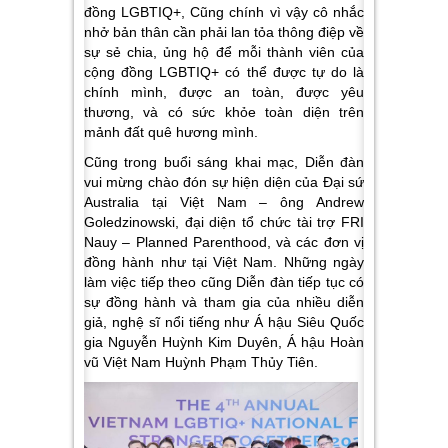
đồng LGBTIQ+, Cũng chính vì vậy cô nhắc
nhở bản thân cần phải lan tỏa thông điệp về
sự sẻ chia, ủng hộ để mỗi thành viên của
cộng đồng LGBTIQ+ có thể được tự do là
chính mình, được an toàn, được yêu
thương, và có sức khỏe toàn diện trên
mảnh đất quê hương mình.
Cũng trong buổi sáng khai mạc, Diễn đàn
vui mừng chào đón sự hiện diện của Đại sứ
Australia tại Việt Nam – ông Andrew
Goledzinowski, đại diện tổ chức tài trợ FRI
Nauy – Planned Parenthood, và các đơn vị
đồng hành như tại Việt Nam. Những ngày
làm việc tiếp theo cũng Diễn đàn tiếp tục có
sự đồng hành và tham gia của nhiều diễn
giả, nghệ sĩ nổi tiếng như Á hậu Siêu Quốc
gia Nguyễn Huỳnh Kim Duyên, Á hậu Hoàn
vũ Việt Nam Huỳnh Phạm Thủy Tiên.