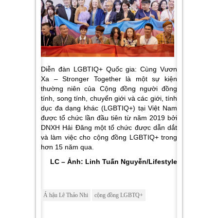
Diễn đàn LGBTIQ+ Quốc gia: Cùng Vươn
Xa – Stronger Together là một sự kiện
thường niên của Cộng đồng người đồng
tính, song tính, chuyển giới và các giới, tính
dục đa dạng khác (LGBTIQ+) tại Việt Nam
được tổ chức lần đầu tiên từ năm 2019 bởi
DNXH Hải Đăng một tổ chức được dẫn dắt
và làm việc cho cộng đồng LGBTIQ+ trong
hơn 15 năm qua.
LC – Ảnh: Linh Tuấn Nguyễn/Lifestyle
Á hậu Lê Thảo Nhi
cộng đồng LGBTQ+