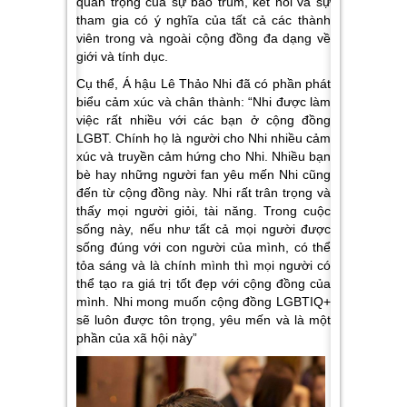
quan trọng của sự bao trùm, kết nối và sự
tham gia có ý nghĩa của tất cả các thành
viên trong và ngoài cộng đồng đa dạng về
giới và tính dục.
Cụ thể, Á hậu Lê Thảo Nhi đã có phần phát
biểu cảm xúc và chân thành:
“Nhi được làm
việc rất nhiều với các bạn ở cộng đồng
LGBT. Chính họ là người cho Nhi nhiều cảm
xúc và truyền cảm hứng cho Nhi. Nhiều bạn
bè hay những người fan yêu mến Nhi cũng
đến từ cộng đồng này. Nhi rất trân trọng và
thấy mọi người giỏi, tài năng. Trong cuộc
sống này, nếu như tất cả mọi người được
sống đúng với con người của mình, có thể
tỏa sáng và là chính mình thì mọi người có
thể tạo ra giá trị tốt đẹp với cộng đồng của
mình. Nhi mong muốn cộng đồng LGBTIQ+
sẽ luôn được tôn trọng, yêu mến và là một
phần của xã hội này”