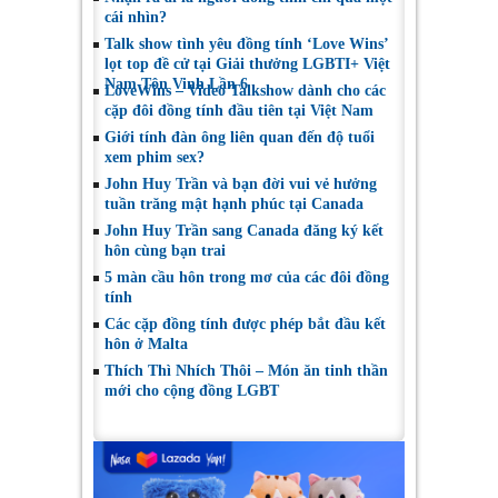
cái nhìn?
Talk show tình yêu đồng tính ‘Love Wins’
lọt top đề cử tại Giải thưởng LGBTI+ Việt
Nam Tôn Vinh Lần 6
LoveWins – Video Talkshow dành cho các
cặp đôi đồng tính đầu tiên tại Việt Nam
Giới tính đàn ông liên quan đến độ tuổi
xem phim sex?
John Huy Trần và bạn đời vui vẻ hưởng
tuần trăng mật hạnh phúc tại Canada
John Huy Trần sang Canada đăng ký kết
hôn cùng bạn trai
5 màn cầu hôn trong mơ của các đôi đồng
tính
Các cặp đồng tính được phép bắt đầu kết
hôn ở Malta
Thích Thì Nhích Thôi – Món ăn tinh thần
mới cho cộng đồng LGBT