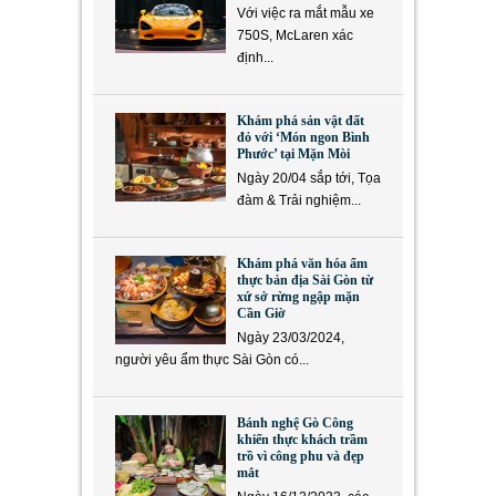
Với việc ra mắt mẫu xe
750S, McLaren xác
định...
Khám phá sản vật đất
đỏ với ‘Món ngon Bình
Phước’ tại Mặn Mòi
Ngày 20/04 sắp tới, Tọa
đàm & Trải nghiệm...
Khám phá văn hóa ẩm
thực bản địa Sài Gòn từ
xứ sở rừng ngập mặn
Cần Giờ
Ngày 23/03/2024,
người yêu ẩm thực Sài Gòn có...
Bánh nghệ Gò Công
khiến thực khách trầm
trồ vì công phu và đẹp
mắt