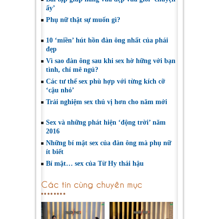
ấy’
Phụ nữ thật sự muốn gì?
10 ‘miền’ hút hồn đàn ông nhất của phái
đẹp
Vì sao đàn ông sau khi sex hờ hững với bạn
tình, chỉ mê ngủ?
Các tư thế sex phù hợp với từng kích cỡ
‘cậu nhỏ’
Trải nghiệm sex thú vị hơn cho năm mới
Sex và những phát hiện ‘động trời’ năm
2016
Những bí mật sex của đàn ông mà phụ nữ
ít biết
Bí mật… sex của Từ Hy thái hậu
Các tin cùng chuyên mục