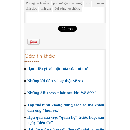
Phong cách sống
phụ nữ giấu đàn ông
sex
Tâm sự
tình dục
tình già
đời sống vợ chồng
Các tin khác
Bạn hiểu gì về một nửa của mình?
Những lời đồn sai sự thật về sex
Những điều sexy nhất sau khi ‘về đích’
Tập thể hình không đúng cách có thể khiến
đàn ông “lười sex’
Hậu quả của việc “quan hệ” trước hoặc sau
ngày “đèn đỏ”
Bài tập giúp nàng vừa đẹp vừa giỏi ‘chuyện