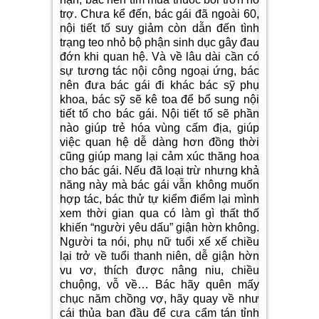
trợ. Chưa kể đến, bác gái đã ngoài 60,
nội tiết tố suy giảm còn dẫn đến tình
trạng teo nhỏ bộ phận sinh dục gây đau
đớn khi quan hệ. Và về lâu dài cần có
sự tương tác nội công ngoại ứng, bác
nên đưa bác gái đi khác bác sỹ phụ
khoa, bác sỹ sẽ kê toa để bổ sung nội
tiết tố cho bác gái. Nội tiết tố sẽ phần
nào giúp trẻ hóa vùng cấm địa, giúp
việc quan hệ dễ dàng hơn đồng thời
cũng giúp mang lại cảm xúc thăng hoa
cho bác gái. Nếu đã loại trừ nhưng khả
năng này mà bác gái vẫn không muốn
hợp tác, bác thử tự kiểm điểm lại mình
xem thời gian qua có làm gì thất thố
khiến “người yêu dấu” giận hờn không.
Người ta nói, phụ nữ tuổi xế xế chiều
lại trở về tuổi thanh niên, dễ giận hờn
vu vơ, thích được nâng niu, chiều
chuộng, vỗ về… Bác hãy quên mấy
chục năm chồng vợ, hãy quay về như
cái thủa ban đầu để cưa cẩm tán tỉnh