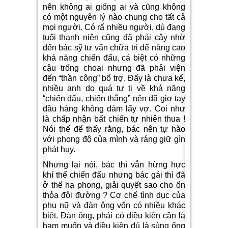
nên không ai giống ai và cũng không
có một nguyên lý nào chung cho tất cả
mọi người. Có rấ nhiều người, dù đang
tuổi thanh niên cũng đã phải cậy nhờ
đến bác sỹ tư vấn chữa trị để nâng cao
khả năng chiến đấu, cá biệt có những
cậu trống choai nhưng đã phải viện
đến “thần công” bổ trợ. Đấy là chưa kể,
nhiều anh do quá tự ti về khả năng
“chiến đấu, chiến thắng” nên đã giơ tay
đầu hàng không dám lấy vợ. Coi như
là chấp nhận bất chiến tự nhiên thua !
Nói thế để thấy rằng, bác nên tự hào
với phong độ của mình và ráng giữ gìn
phát huy.
Nhưng lại nói, bác thì vẫn hừng hực
khí thế chiến đấu nhưng bác gái thì đã
ở thế hạ phong, giải quyết sao cho ổn
thỏa đôi đường ? Cơ chế tình dục của
phụ nữ và đàn ông vốn có nhiều khác
biệt. Đàn ông, phải có điều kiện cần là
ham muốn và điều kiện đủ là súng ống