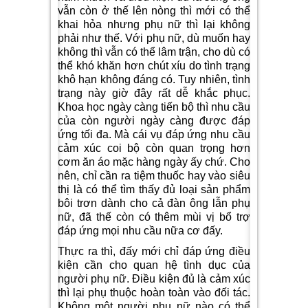
vẫn còn ở thế lên nòng thì mới có thể
khai hỏa nhưng phụ nữ thì lại không
phải như thế. Với phụ nữ, dù muốn hay
không thì vẫn có thể lâm trận, cho dù có
thể khó khăn hơn chút xíu do tình trạng
khô hạn không đáng có. Tuy nhiên, tình
trạng này giờ đây rất dễ khắc phục.
Khoa học ngày càng tiến bộ thì nhu cầu
của còn người ngày càng được đáp
ứng tối đa. Mà cái vụ đáp ứng nhu cầu
cảm xúc coi bộ còn quan trọng hơn
cơm ăn áo mặc hàng ngày ấy chứ. Cho
nên, chỉ cần ra tiệm thuốc hay vào siêu
thị là có thể tìm thấy đủ loại sản phẩm
bôi trơn dành cho cả đàn ông lẫn phụ
nữ, đã thế còn có thêm mùi vị bổ trợ
đáp ứng mọi nhu cầu nữa cơ đấy.
Thực ra thì, đấy mới chỉ đáp ứng điều
kiện cần cho quan hệ tình dục của
người phụ nữ. Điều kiện đủ là cảm xúc
thì lại phụ thuộc hoàn toàn vào đối tác.
Không một người phụ nữ nào có thể