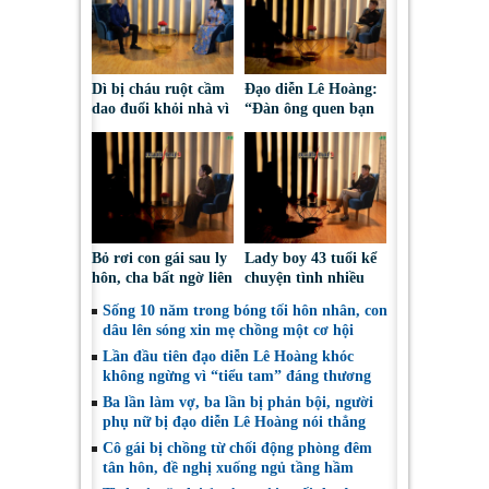
Dì bị cháu ruột cầm
Đạo diễn Lê Hoàng:
dao đuổi khỏi nhà vì
“Đàn ông quen bạn
tranh chấp đất
vì tiền mà bạn vẫn
hương hỏa
cưới thì hỏng bét
rồi”
Bỏ rơi con gái sau ly
Lady boy 43 tuổi kể
hôn, cha bất ngờ liên
chuyện tình nhiều
lạc lại chỉ vì… kiện
biến cố, thừa nhận
Sống 10 năm trong bóng tối hôn nhân, con
tụng cấp dưỡng
từng mất niềm tin
dâu lên sóng xin mẹ chồng một cơ hội
vào tình yêu
Lần đầu tiên đạo diễn Lê Hoàng khóc
không ngừng vì “tiểu tam” đáng thương
Ba lần làm vợ, ba lần bị phản bội, người
phụ nữ bị đạo diễn Lê Hoàng nói thẳng
Cô gái bị chồng từ chối động phòng đêm
tân hôn, đề nghị xuống ngủ tầng hầm