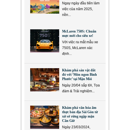
Ngay ngày đầu tiên làm
việc của năm 2025,
nền...
McLaren 750S: Chuẩn
mực mới cho siêu xe!
Với việc ra mắt mẫu xe
750S, McLaren xác
định...
Khám phá sản vật đất
đỏ với ‘Món ngon Bình
Phước’ tại Mặn Mòi
Ngày 20/04 sắp tới, Tọa
đàm & Trải nghiệm...
Khám phá văn hóa ẩm
thực bản địa Sài Gòn từ
xứ sở rừng ngập mặn
Cần Giờ
Ngày 23/03/2024,