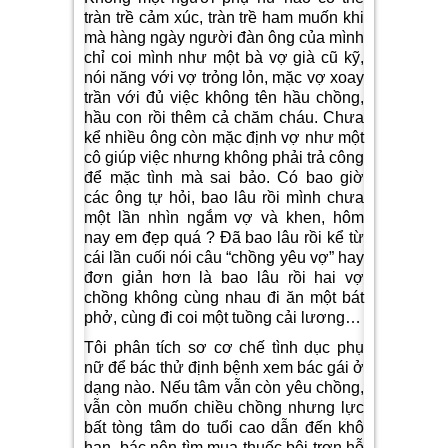
tràn trề cảm xúc, tràn trề ham muốn khi
mà hàng ngày người đàn ông của mình
chỉ coi mình như một bà vợ già cũ kỹ,
nói năng với vợ trỏng lỏn, mặc vợ xoay
trần với đủ việc không tên hầu chồng,
hầu con rồi thêm cả chăm cháu. Chưa
kể nhiều ông còn mặc định vợ như một
cô giúp việc nhưng không phải trả công
để mặc tình mà sai bảo. Có bao giờ
các ông tự hỏi, bao lâu rồi mình chưa
một lần nhìn ngắm vợ và khen, hôm
nay em đẹp quá ? Đã bao lâu rồi kể từ
cái lần cuối nói câu “chồng yêu vợ” hay
đơn giản hơn là bao lâu rồi hai vợ
chồng không cùng nhau đi ăn một bát
phở, cùng đi coi một tuồng cải lương…
Tôi phân tích sơ cơ chế tình dục phụ
nữ để bác thử định bệnh xem bác gái ở
dạng nào. Nếu tâm vẫn còn yêu chồng,
vẫn còn muốn chiều chồng nhưng lực
bất tòng tâm do tuổi cao dẫn đến khô
hạn, bác nên tìm mua thuốc bôi trơn hỗ