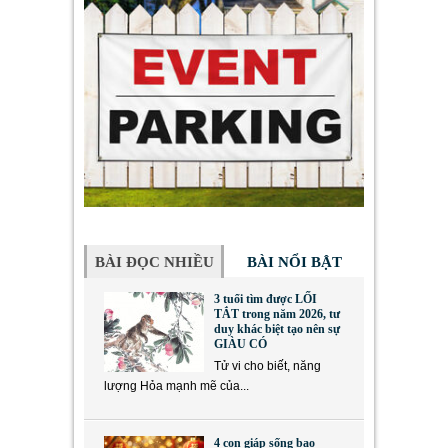
BÀI ĐỌC NHIỀU
BÀI NỔI BẬT
3 tuổi tìm được LỐI
TẮT trong năm 2026, tư
duy khác biệt tạo nên sự
GIÀU CÓ
Tử vi cho biết, năng
lượng Hỏa mạnh mẽ của...
4 con giáp sống bao