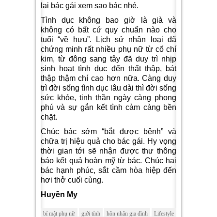
lại bác gái xem sao bác nhé.
Tình dục không bao giờ là già và
không có bất cứ quy chuẩn nào cho
tuổi “về hưu”. Lịch sử nhân loại đã
chứng minh rất nhiều phụ nữ từ cổ chí
kim, từ đông sang tây đã duy trì nhịp
sinh hoạt tình dục đến thất thập, bát
thập thậm chí cao hơn nữa. Càng duy
trì đời sống tình dục lâu dài thì đời sống
sức khỏe, tinh thần ngày càng phong
phú và sự gắn kết tình cảm càng bền
chặt.
Chúc bác sớm “bắt được bệnh” và
chữa trị hiệu quả cho bác gái. Hy vọng
thời gian tới sẽ nhận được thư thông
báo kết quả hoàn mỹ từ bác. Chúc hai
bác hạnh phúc, sắt cầm hòa hiệp đến
hơi thở cuối cùng.
Huyền My
bí mật phụ nữ
giới tính
hôn nhân gia đình
Lifestyle