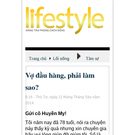
Lối sống
Trang chủ
Tâm sự
Vợ đầu hàng, phải làm
sao?
8:16 - Thứ Tư, ngày 11 tháng Tháng Sáu năm
2014
Gửi cô Huyền My!
Tôi năm nay đã 78 tuổi, nói ra chuyện
này thấy kỳ quá nhưng xin chuyên gia
hãy vui lòng giúp đỡ giùm tôi. Số là