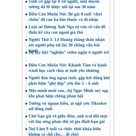
Tình cờ gặp lại ở xứ người, mối duyên
tưởng đã lỡ được nối lại sau 36 năm
Điều Con Muốn Nói: Bé gái 8 tuổi ‘chơi
chiêu’ để cản ba hút thuốc và đi nhậu
Luật sư Dương Ánh Nga tư vấn về vấn đề
thừa kế của con ngoài giá thú
Người Thứ 3: Lê Hoàng thẳng thắn nhận
xét người phụ nữ lấy 30 chồng vẫn bất
hạnh
Hệ lụy khi “nghiện” video ngắn ở người trẻ
Điều Con Muốn Nói: Khánh Tâm và hành
trình học cách chia sẻ tình yêu thương
Người đàn ông ngoại tình, gặp kết đắng khi
phát hiện “ghệ đẹp” yêu lần 5 – 6 anh
Một mình nuôi con, chị Ngọc Minh suy sụp
khi phát hiện chồng phản bội
Tưởng vợ ngoan hiền, ai ngờ yêu Tiktoker
nữ đồng tính
Chở bạn gái về giữa đêm, anh trai đối mặt
với làn sóng phản đối từ gia đình bạn gái
Tuệ Lâm 9 tuổi và chiếc thời khóa biểu
không có chỗ cho… đi chơi