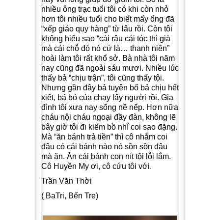
nhiều ông trạc tuổi tôi có khi còn nhỏ
hơn tôi nhiều tuổi cho biết mấy ổng đã
“xếp giáo quy hàng” từ lâu rồi. Còn tôi
không hiểu sao “cái râu cái tóc thì già
mà cái chỗ đó nó cứ là… thanh niên”
hoài làm tôi rất khổ sở. Bà nhà tôi năm
nay cũng đã ngoài sáu mươi. Nhiều lúc
thấy bả “chịu trận”, tôi cũng thấy tội.
Nhưng gần đây bả tuyên bố bả chịu hết
xiết, bả bỏ của chạy lấy người rồi. Gia
đình tôi xưa nay sống nề nếp. Hơn nữa
cháu nội cháu ngoại đầy đàn, không lẽ
bây giờ tôi đi kiếm bồ nhí coi sao đặng.
Mà “ăn bánh trả tiền” thì cô nhắm coi
đâu có cái bánh nào nó sồn sồn đâu
mà ăn. Ăn cái bánh con nít tội lỗi lắm.
Cô Huyền My ơi, cô cứu tôi với.
Trần Văn Thời
( BaTri, Bến Tre)