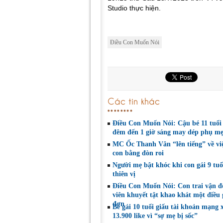
Studio thực hiện.
Điều Con Muốn Nói
Các tin khác
Điều Con Muốn Nói: Cậu bé 11 tuổi
đêm đến 1 giờ sáng may dép phụ m
MC Ốc Thanh Vân “lên tiếng” về vi
con bằng đòn roi
Người mẹ bật khóc khi con gái 9 tuổ
thiên vị
Điều Con Muốn Nói: Con trai vận đ
viên khuyết tật khao khát một điều 
đơn
Bé gái 10 tuổi giấu tài khoản mạng 
13.900 like vì “sợ mẹ bị sốc”