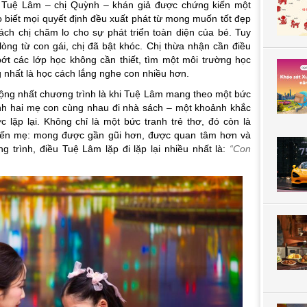
 Tuệ Lâm – chị Quỳnh – khán giả được chứng kiến một
o biết mọi quyết định đều xuất phát từ mong muốn tốt đẹp
cách chị chăm lo cho sự phát triển toàn diện của bé. Tuy
lòng từ con gái, chị đã bật khóc. Chị thừa nhận cần điều
bớt các lớp học không cần thiết, tìm một môi trường học
 nhất là học cách lắng nghe con nhiều hơn.
ộng nhất chương trình là khi Tuệ Lâm mang theo một bức
ảnh hai mẹ con cùng nhau đi nhà sách – một khoảnh khắc
lặp lại. Không chỉ là một bức tranh trẻ thơ, đó còn là
đến mẹ: mong được gần gũi hơn, được quan tâm hơn và
trình, điều Tuệ Lâm lặp đi lặp lại nhiều nhất là:
“Con