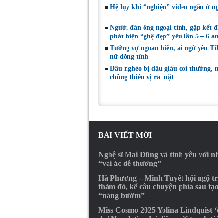
Hệ lụy khi “nghiện” video ngắn ở ng
Người đàn ông ngoại tình, gặp kết 
phát hiện “ghệ đẹp” yêu lần 5 – 6 a
Tưởng vợ ngoan hiền, ai ngờ yêu Ti
nữ đồng tính
Dâu nghèo bị dâu giàu coi thường, 
chồng thiên vị ra mặt
BÀI VIẾT MỚI
Nghệ sĩ Mai Dũng và tình yêu với 
“vai ác dễ thương”
Hà Phương – Minh Tuyết hội ngộ t
thảm đỏ, kể câu chuyện phía sau tạ
“nàng bướm”
Miss Cosmo 2025 Yolina Lindquist 