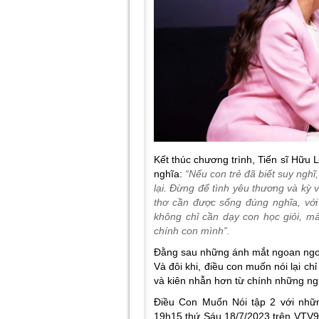
Kết thúc chương trình, Tiến sĩ Hữu
nghĩa:
“Nếu con trẻ đã biết suy nghĩ
lại. Đừng để tình yêu thương và kỳ v
thơ cần được sống đúng nghĩa, với 
không chỉ cần dạy con học giỏi, m
chính con mình”.
Đằng sau những ánh mắt ngoan ngoãn
Và đôi khi, điều con muốn nói lại 
và kiên nhẫn hơn từ chính những ng
Điều Con Muốn Nói tập 2 với nhữ
19h15 thứ Sáu 18/7/2023 trên VTV9