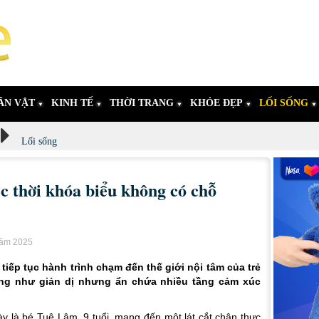
ÂN VẬT
KINH TẾ
THỜI TRANG
KHỎE ĐẸP
LỐI SỐNG
Lối sống
c thời khóa biểu không có chỗ
năm 2025
iếp tục hành trình chạm đến thế giới nội tâm của trẻ
g như giản dị nhưng ẩn chứa nhiều tầng cảm xúc
ày là bé Tuệ Lâm, 9 tuổi, mang đến một lát cắt chân thực