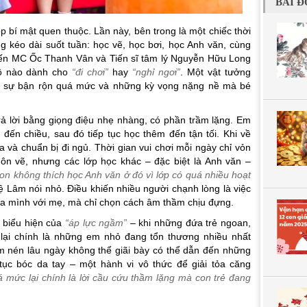
BÀI Đ
 bí mật quen thuộc. Lần này, bên trong là một chiếc thời
g kéo dài suốt tuần: học vẽ, học bơi, học Anh văn, cùng
hiến MC Ốc Thanh Vân và Tiến sĩ tâm lý Nguyễn Hữu Long
 ô nào dành cho
“đi chơi”
hay
“nghỉ ngơi”
. Một vật tưởng
ét sự bận rộn quá mức và những kỳ vọng nặng nề mà bé
trả lời bằng giọng điệu nhẹ nhàng, có phần trầm lặng. Em
đến chiều, sau đó tiếp tục học thêm đến tận tối. Khi về
 và chuẩn bị đi ngủ. Thời gian vui chơi mỗi ngày chỉ vỏn
ôn vẽ, nhưng các lớp học khác – đặc biệt là Anh văn –
on không thích học Anh văn ở đó vì lớp có quá nhiều hoạt
ệ Lâm nói nhỏ. Điều khiến nhiều người chạnh lòng là việc
a mình với mẹ, mà chỉ chọn cách âm thầm chịu đựng.
 biểu hiện của
“áp lực ngầm”
– khi những đứa trẻ ngoan,
lại chính là những em nhỏ đang tổn thương nhiều nhất
m nén lâu ngày không thể giãi bày có thể dẫn đến những
tục bóc da tay – một hành vi vô thức để giải tỏa căng
 mức lại chính là lời cầu cứu thầm lặng mà con trẻ đang