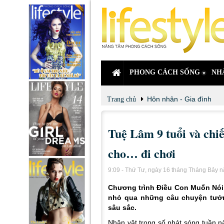
PHONG CÁCH SỐNG
NH
Hôn nhân - Gia đình
Trang chủ
Tuệ Lâm 9 tuổi và chiế
cho… đi chơi
9:09 - Thứ Tư, ngày 16 tháng Tháng Bảy 
Chương trình Điều Con Muốn Nói t
nhỏ qua những câu chuyện tưởn
sâu sắc.
Nhân vật trong số phát sóng tuần n