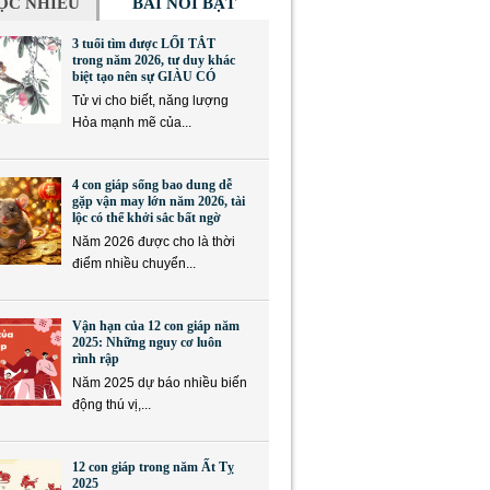
ỌC NHIỀU
BÀI NỔI BẬT
3 tuổi tìm được LỐI TẮT
trong năm 2026, tư duy khác
biệt tạo nên sự GIÀU CÓ
Tử vi cho biết, năng lượng
Hỏa mạnh mẽ của...
4 con giáp sống bao dung dễ
gặp vận may lớn năm 2026, tài
lộc có thể khởi sắc bất ngờ
Năm 2026 được cho là thời
điểm nhiều chuyển...
Vận hạn của 12 con giáp năm
2025: Những nguy cơ luôn
rình rập
Năm 2025 dự báo nhiều biến
động thú vị,...
12 con giáp trong năm Ất Tỵ
2025