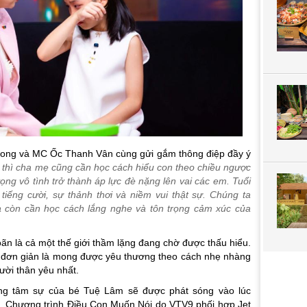
 Long và MC Ốc Thanh Vân cùng gửi gắm thông điệp đầy ý
, thì cha mẹ cũng cần học cách hiểu con theo chiều ngược
ọng vô tình trở thành áp lực đè nặng lên vai các em. Tuổi
tiếng cười, sự thảnh thơi và niềm vui thật sự. Chúng ta
à còn cần học cách lắng nghe và tôn trọng cảm xúc của
 là cả một thế giới thầm lặng đang chờ được thấu hiểu.
chỉ đơn giản là mong được yêu thương theo cách nhẹ nhàng
ười thân yêu nhất.
ng tâm sự của bé Tuệ Lâm sẽ được phát sóng vào lúc
. Chương trình Điều Con Muốn Nói do VTV9 phối hợp Jet