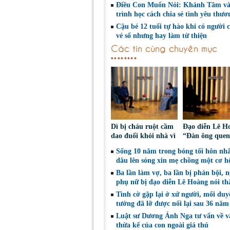
Điều Con Muốn Nói: Khánh Tâm v
trình học cách chia sẻ tình yêu thươ
Cậu bé 12 tuổi tự hào khi có người 
vé số nhưng hay làm từ thiện
Các tin cùng chuyên mục
Dì bị cháu ruột cầm
Đạo diễn Lê H
dao đuổi khỏi nhà vì
“Đàn ông quen
tranh chấp đất
vì tiền mà bạn
Sống 10 năm trong bóng tối hôn nhâ
hương hỏa
cưới thì hỏng b
dâu lên sóng xin mẹ chồng một cơ h
rồi”
Ba lần làm vợ, ba lần bị phản bội, 
phụ nữ bị đạo diễn Lê Hoàng nói th
Tình cờ gặp lại ở xứ người, mối duy
tưởng đã lỡ được nối lại sau 36 nă
Luật sư Dương Ánh Nga tư vấn về v
thừa kế của con ngoài giá thú