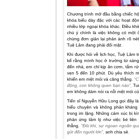
Chương trình mở đầu bằng chiếc hộp
khóa biểu dày đặc với các hoạt độn
nhiều lớp ngoại khóa khác. Điều k
chú ý chính là việc không có một
chừng đơn giản lại phản ánh rõ n
Tuệ Lâm đang phải đối mặt.
Khi được hỏi về lịch học, Tuệ Lâm 
kể rằng mình học ở trường từ sáng 
đến nhà, em chỉ kịp ăn cơm, tắm rửa
vẹn 5 đến 10 phút. Dù yêu thích m
khiến em mệt mỏi và căng thẳng.
“C
động, con không quen bạn nào”,
Tu
em không dám nói ra nỗi mệt mỏi củ
Tiến sĩ Nguyễn Hữu Long gọi đây là
hiểu chuyện và không phản kháng 
trong im lặng. Những cảm xúc bị kì
phản ứng tâm lý như việc bé liên 
thẳng.
“Đôi khi, sự ngoan ngoãn quá
gửi đến người lớn”,
anh chia sẻ.