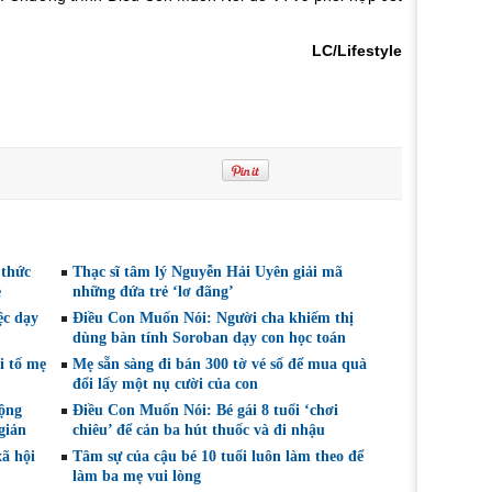
LC/Lifestyle
 thức
Thạc sĩ tâm lý Nguyễn Hải Uyên giải mã
ẹ
những đứa trẻ ‘lơ đãng’
ệc dạy
Điều Con Muốn Nói: Người cha khiếm thị
dùng bàn tính Soroban dạy con học toán
i tố mẹ
Mẹ sẵn sàng đi bán 300 tờ vé số để mua quà
đổi lấy một nụ cười của con
ộng
Điều Con Muốn Nói: Bé gái 8 tuổi ‘chơi
giản
chiêu’ để cản ba hút thuốc và đi nhậu
xã hội
Tâm sự của cậu bé 10 tuổi luôn làm theo để
làm ba mẹ vui lòng