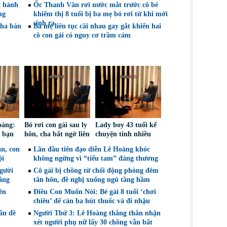
à hành
Ốc Thanh Vân rơi nước mắt trước cô bé
ng
khiếm thị 8 tuổi bị ba mẹ bỏ rơi từ khi mới
sinh ra
cha bán
Ba mẹ liên tục cãi nhau gay gắt khiến hai
cô con gái có nguy cơ trầm cảm
oàng:
Bỏ rơi con gái sau ly
Lady boy 43 tuổi kể
 bạn
hôn, cha bất ngờ liên
chuyện tình nhiều
 vẫn
lạc lại chỉ vì… kiện
biến cố, thừa nhận
n, con
Lần đầu tiên đạo diễn Lê Hoàng khóc
ét
tụng cấp dưỡng
từng mất niềm tin
ội
không ngừng vì “tiểu tam” đáng thương
vào tình yêu
người
Cô gái bị chồng từ chối động phòng đêm
ẳng
tân hôn, đề nghị xuống ngủ tầng hầm
ên
Điều Con Muốn Nói: Bé gái 8 tuổi ‘chơi
m
chiêu’ để cản ba hút thuốc và đi nhậu
ấn đề
Người Thứ 3: Lê Hoàng thẳng thắn nhận
xét người phụ nữ lấy 30 chồng vẫn bất