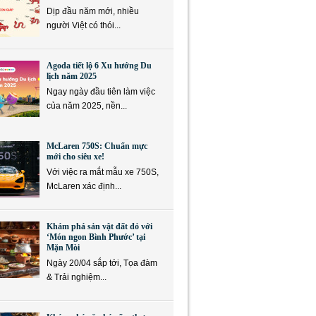
Dịp đầu năm mới, nhiều
người Việt có thói...
Agoda tiết lộ 6 Xu hướng Du
lịch năm 2025
Ngay ngày đầu tiên làm việc
của năm 2025, nền...
McLaren 750S: Chuẩn mực
mới cho siêu xe!
Với việc ra mắt mẫu xe 750S,
McLaren xác định...
Khám phá sản vật đất đỏ với
‘Món ngon Bình Phước’ tại
Mặn Mòi
Ngày 20/04 sắp tới, Tọa đàm
& Trải nghiệm...