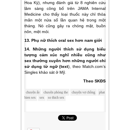
Hoa Kỳ), nhưng đánh giá từ 8 nghiên cứu
lâm sàng công bố trên JAMA Internal
Medicine cho thấy loại thuốc này chỉ thỏa
mãn một nửa số lần quan hệ trong một
tháng. Nó cũng gây ra chóng mặt, buồn
nôn, mệt mỏi.
13.
Phụ nữ thích oral sex hơn nam giới
14.
Những người thích sử dụng biểu
tượng cảm xúc
nghĩ nhiều cũng như
sex thường xuyên hơn những người chỉ
sử dụng từ ngữ (text
), theo Match.com’s
Singles khảo sát ở Mỹ.
Theo SKĐS
chuyện ấy
chuyện phòng the
chuyện vợ chồng
phat
hien sex
sex
so thich sex