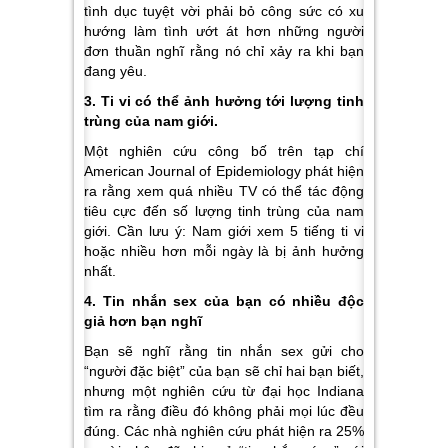
tình dục tuyệt vời phải bỏ công sức có xu
hướng làm tình ướt át hơn những người
đơn thuần nghĩ rằng nó chỉ xảy ra khi bạn
đang yêu.
3.
Ti vi có thể ảnh hưởng tới lượng tinh
trùng của nam giới.
Một nghiên cứu công bố trên tạp chí
American Journal of Epidemiology phát hiện
ra rằng xem quá nhiều TV có thể tác động
tiêu cực đến số lượng tinh trùng của nam
giới. Cần lưu ý: Nam giới xem 5 tiếng ti vi
hoặc nhiều hơn mỗi ngày là bị ảnh hưởng
nhất.
4.
Tin nhắn sex của bạn có nhiều độc
giả hơn bạn nghĩ
Bạn sẽ nghĩ rằng tin nhắn sex gửi cho
“người đặc biệt” của bạn sẽ chỉ hai bạn biết,
nhưng một nghiên cứu từ đại học Indiana
tìm ra rằng điều đó không phải mọi lúc đều
đúng. Các nhà nghiên cứu phát hiện ra 25%