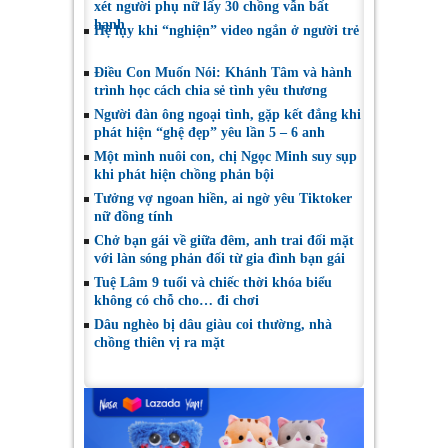
xét người phụ nữ lấy 30 chồng vẫn bất
hạnh
Hệ lụy khi “nghiện” video ngắn ở người trẻ
Điều Con Muốn Nói: Khánh Tâm và hành
trình học cách chia sẻ tình yêu thương
Người đàn ông ngoại tình, gặp kết đắng khi
phát hiện “ghệ đẹp” yêu lần 5 – 6 anh
Một mình nuôi con, chị Ngọc Minh suy sụp
khi phát hiện chồng phản bội
Tưởng vợ ngoan hiền, ai ngờ yêu Tiktoker
nữ đồng tính
Chở bạn gái về giữa đêm, anh trai đối mặt
với làn sóng phản đối từ gia đình bạn gái
Tuệ Lâm 9 tuổi và chiếc thời khóa biểu
không có chỗ cho… đi chơi
Dâu nghèo bị dâu giàu coi thường, nhà
chồng thiên vị ra mặt