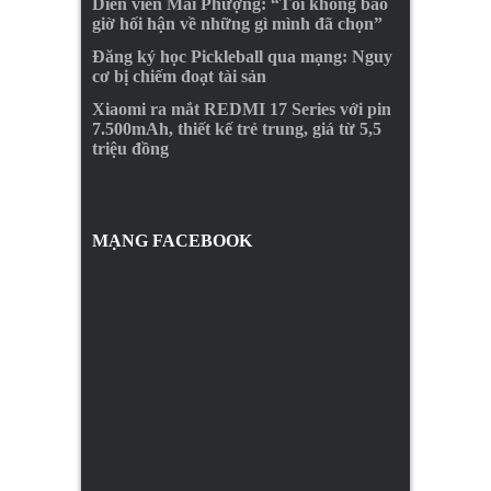
Diễn viên Mai Phượng: “Tôi không bao
giờ hối hận về những gì mình đã chọn”
Đăng ký học Pickleball qua mạng: Nguy
cơ bị chiếm đoạt tài sản
Xiaomi ra mắt REDMI 17 Series với pin
7.500mAh, thiết kế trẻ trung, giá từ 5,5
triệu đồng
MẠNG FACEBOOK