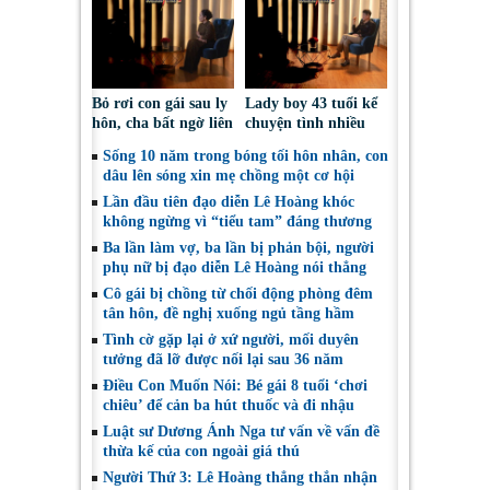
rồi”
Bỏ rơi con gái sau ly
Lady boy 43 tuổi kể
hôn, cha bất ngờ liên
chuyện tình nhiều
lạc lại chỉ vì… kiện
biến cố, thừa nhận
Sống 10 năm trong bóng tối hôn nhân, con
tụng cấp dưỡng
từng mất niềm tin
dâu lên sóng xin mẹ chồng một cơ hội
vào tình yêu
Lần đầu tiên đạo diễn Lê Hoàng khóc
không ngừng vì “tiểu tam” đáng thương
Ba lần làm vợ, ba lần bị phản bội, người
phụ nữ bị đạo diễn Lê Hoàng nói thẳng
Cô gái bị chồng từ chối động phòng đêm
tân hôn, đề nghị xuống ngủ tầng hầm
Tình cờ gặp lại ở xứ người, mối duyên
tưởng đã lỡ được nối lại sau 36 năm
Điều Con Muốn Nói: Bé gái 8 tuổi ‘chơi
chiêu’ để cản ba hút thuốc và đi nhậu
Luật sư Dương Ánh Nga tư vấn về vấn đề
thừa kế của con ngoài giá thú
Người Thứ 3: Lê Hoàng thẳng thắn nhận