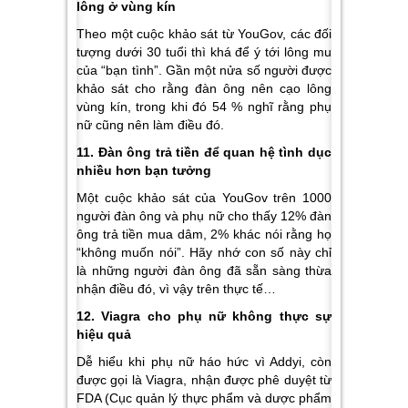
lông ở vùng kín
Theo một cuộc khảo sát từ YouGov, các đối
tượng dưới 30 tuổi thì khá để ý tới lông mu
của “bạn tình”. Gần một nửa số người được
khảo sát cho rằng đàn ông nên cạo lông
vùng kín, trong khi đó 54 % nghĩ rằng phụ
nữ cũng nên làm điều đó.
11.
Đàn ông trả tiền để quan hệ tình dục
nhiều hơn bạn tưởng
Một cuộc khảo sát của YouGov trên 1000
người đàn ông và phụ nữ cho thấy 12% đàn
ông trả tiền mua dâm, 2% khác nói rằng họ
“không muốn nói”. Hãy nhớ con số này chỉ
là những người đàn ông đã sẵn sàng thừa
nhận điều đó, vì vậy trên thực tế…
12.
Viagra cho phụ nữ không thực sự
hiệu quả
Dễ hiểu khi phụ nữ háo hức vì Addyi, còn
được gọi là Viagra, nhận được phê duyệt từ
FDA (Cục quản lý thực phẩm và dược phẩm