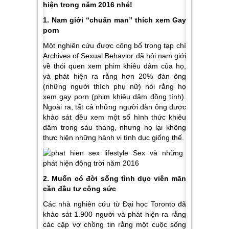
hiện trong năm 2016 nhé!
1.
Nam giới “chuẩn man” thích xem Gay
porn
Một nghiên cứu được công bố trong tạp chí
Archives of Sexual Behavior đã hỏi nam giới
về thói quen xem phim khiêu dâm của họ,
và phát hiện ra rằng hơn 20% đàn ông
(những người thích phụ nữ) nói rằng họ
xem gay porn (phim khiêu dâm đồng tính).
Ngoài ra, tất cả những người đàn ông được
khảo sát đều xem một số hình thức khiêu
dâm trong sáu tháng, nhưng họ lại không
thực hiện những hành vi tình dục giống thế.
2.
Muốn có đời sống tình dục viên mãn
cần đầu tư công sức
Các nhà nghiên cứu từ Đại học Toronto đã
khảo sát 1.900 người và phát hiện ra rằng
các cặp vợ chồng tin rằng một cuộc sống