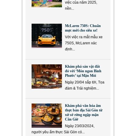
việc của năm 2025,
nền...
McLaren 750S: Chuẩn
mực mới cho siêu xe!
Với việc ra mắt mẫu xe
750S, McLaren xác
định...
Khám phá sản vật đất
đỏ với ‘Món ngon Bình
Phước’ tại Mặn Mòi
Ngày 20/04 sắp tới, Tọa
đàm & Trải nghiệm...
Khám phá văn hóa ẩm
thực bản địa Sài Gòn từ
xứ sở rừng ngập mặn
Cần Giờ
Ngày 23/03/2024,
người yêu ẩm thực Sài Gòn có...