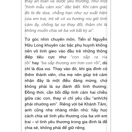
thấy an toàn và được yêu thương, như một
“hình mẫu cảm xúc” đặc biệt. Khi cảm giác
đó bị đe dọa, chẳng hạn như sự xuất hiện
của em trai, trẻ sẽ có xu hướng níu giữ tình
cảm ấy, chống lại sự thay đổi, thậm chí là
không muốn chia sẻ ba với bất kỳ ai”.
Từ góc nhìn chuyên môn, Tiến sĩ Nguyễn
Hữu Long khuyên các bậc phụ huynh không
nên vô tình gieo vào đầu trẻ những thông
điệp tiêu cực như
“con sắp ra rìa
rồi”
hay
“ba sắp thương em hơn con rồi”
, dù
chỉ là đùa vui. Thay vào đó, khi gia đình có
thêm thành viên, cha mẹ nên giúp trẻ cảm
nhận đây là một điều đáng mừng, chứ
không phải là sự đánh đổi tình thương.
Đồng thời, cần bồi đắp tình cảm hai chiều
giữa các con, thay vì chỉ yêu cầu “anh/chị
phải nhường em”. Riêng với bé Khánh Tâm,
anh cũng nhẹ nhàng nhắn nhủ: hãy học
cách chia sẻ tình yêu thương của ba với em
trai – vì tình yêu thương trong gia đình là để
chia sẻ, không phải để giữ riêng.