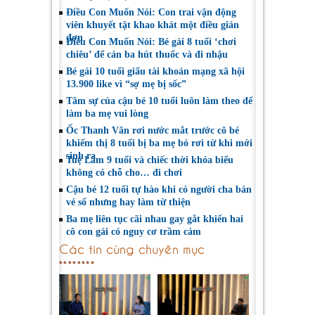
Điều Con Muốn Nói: Con trai vận động
viên khuyết tật khao khát một điều giản
đơn
Điều Con Muốn Nói: Bé gái 8 tuổi ‘chơi
chiêu’ để cản ba hút thuốc và đi nhậu
Bé gái 10 tuổi giấu tài khoản mạng xã hội
13.900 like vì “sợ mẹ bị sốc”
Tâm sự của cậu bé 10 tuổi luôn làm theo để
làm ba mẹ vui lòng
Ốc Thanh Vân rơi nước mắt trước cô bé
khiếm thị 8 tuổi bị ba mẹ bỏ rơi từ khi mới
sinh ra
Tuệ Lâm 9 tuổi và chiếc thời khóa biểu
không có chỗ cho… đi chơi
Cậu bé 12 tuổi tự hào khi có người cha bán
vé số nhưng hay làm từ thiện
Ba mẹ liên tục cãi nhau gay gắt khiến hai
cô con gái có nguy cơ trầm cảm
Các tin cùng chuyên mục