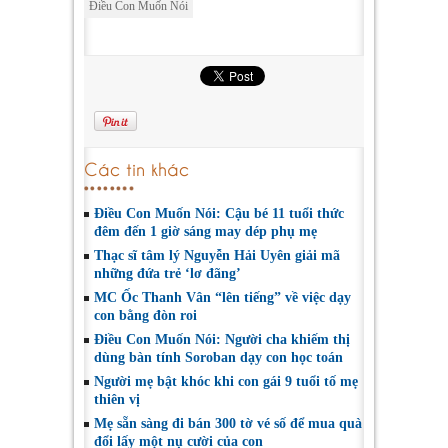
Điều Con Muốn Nói
Các tin khác
Điều Con Muốn Nói: Cậu bé 11 tuổi thức
đêm đến 1 giờ sáng may dép phụ mẹ
Thạc sĩ tâm lý Nguyễn Hải Uyên giải mã
những đứa trẻ ‘lơ đãng’
MC Ốc Thanh Vân “lên tiếng” về việc dạy
con bằng đòn roi
Điều Con Muốn Nói: Người cha khiếm thị
dùng bàn tính Soroban dạy con học toán
Người mẹ bật khóc khi con gái 9 tuổi tố mẹ
thiên vị
Mẹ sẵn sàng đi bán 300 tờ vé số để mua quà
đổi lấy một nụ cười của con