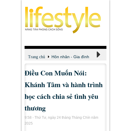
Hôn nhân - Gia đình
Trang chủ
Điều Con Muốn Nói:
Lối sống
Khánh Tâm và hành trình
học cách chia sẻ tình yêu
thương
9:58 - Thứ Tư, ngày 24 tháng Tháng Chín năm
2025