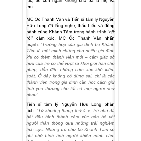
lúc, bé còn ngăn không cho ba la mẹ và
em.
MC Ốc Thanh Vân và Tiến sĩ tâm lý Nguyễn
Hữu Long đã lắng nghe, thấu hiểu và đồng
hành cùng Khánh Tâm trong hành trình “gỡ
rối” cảm xúc. MC Ốc Thanh Vân nhấn
mạnh:
“Trường hợp của gia đình bé Khánh
Tâm là một minh chứng cho nhiều gia đình
khi có thêm thành viên mới – cảm giác sở
hữu của trẻ có thể vượt ra khỏi giới hạn cho
phép, dẫn đến những cảm xúc khó kiểm
soát. Ở đây không có đúng sai, chỉ là các
thành viên trong gia đình cần học cách giữ
tình yêu thương cho tất cả mọi người như
nhau”.
Tiến sĩ tâm lý Nguyễn Hữu Long phân
tích:
“Từ khoảng tháng thứ 4–5, trẻ nhỏ đã
bắt đầu hình thành cảm xúc gắn bó với
người thân thông qua những trải nghiệm
tích cực. Những trẻ như bé Khánh Tâm sẽ
ghi nhớ hình ảnh người khiến mình cảm