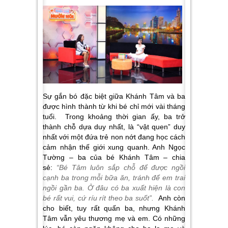
Sự gắn bó đặc biệt giữa Khánh Tâm và ba
được hình thành từ khi bé chỉ mới vài tháng
tuổi. Trong khoảng thời gian ấy, ba trở
thành chỗ dựa duy nhất, là “vật quen” duy
nhất với một đứa trẻ non nớt đang học cách
cảm nhận thế giới xung quanh. Anh Ngọc
Tường – ba của bé Khánh Tâm – chia
sẻ:
“Bé Tâm luôn sắp chỗ để được ngồi
cạnh ba trong mỗi bữa ăn, tránh để em trai
ngồi gần ba. Ở đâu có ba xuất hiện là con
bé rất vui, cứ ríu rít theo ba suốt”.
Anh còn
cho biết, tuy rất quấn ba, nhưng Khánh
Tâm vẫn yêu thương mẹ và em. Có những