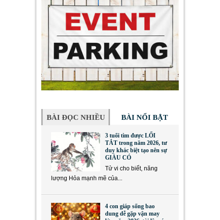
BÀI ĐỌC NHIỀU
BÀI NỔI BẬT
3 tuổi tìm được LỐI
TẮT trong năm 2026, tư
duy khác biệt tạo nên sự
GIÀU CÓ
Tử vi cho biết, năng
lượng Hỏa mạnh mẽ của...
4 con giáp sống bao
dung dễ gặp vận may