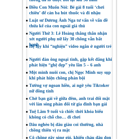
Điều Con Muốn Nói: Bé gái 8 tuổi ‘chơi
chiêu’ để cản ba hút thuốc và đi nhậu
Luật sư Dương Ánh Nga tư vấn về vấn đề
thừa kế của con ngoài giá thú
Người Thứ 3: Lê Hoàng thẳng thắn nhận
xét người phụ nữ lấy 30 chồng vẫn bất
hạnh
Hệ lụy khi “nghiện” video ngắn ở người trẻ
Người đàn ông ngoại tình, gặp kết đắng khi
phát hiện “ghệ đẹp” yêu lần 5 – 6 anh
Một mình nuôi con, chị Ngọc Minh suy sụp
khi phát hiện chồng phản bội
Tưởng vợ ngoan hiền, ai ngờ yêu Tiktoker
nữ đồng tính
Chở bạn gái về giữa đêm, anh trai đối mặt
với làn sóng phản đối từ gia đình bạn gái
Tuệ Lâm 9 tuổi và chiếc thời khóa biểu
không có chỗ cho… đi chơi
Dâu nghèo bị dâu giàu coi thường, nhà
chồng thiên vị ra mặt
Cô chồng gây sóng gió, khiến cháu dâu dọn