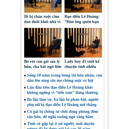
Dì bị cháu ruột cầm
Đạo diễn Lê Hoàng:
dao đuổi khỏi nhà vì
“Đàn ông quen bạn
tranh chấp đất
vì tiền mà bạn vẫn
hương hỏa
cưới thì hỏng bét
rồi”
Bỏ rơi con gái sau ly
Lady boy 43 tuổi kể
hôn, cha bất ngờ liên
chuyện tình nhiều
lạc lại chỉ vì… kiện
biến cố, thừa nhận
Sống 10 năm trong bóng tối hôn nhân, con
tụng cấp dưỡng
từng mất niềm tin
dâu lên sóng xin mẹ chồng một cơ hội
vào tình yêu
Lần đầu tiên đạo diễn Lê Hoàng khóc
không ngừng vì “tiểu tam” đáng thương
Ba lần làm vợ, ba lần bị phản bội, người
phụ nữ bị đạo diễn Lê Hoàng nói thẳng
Cô gái bị chồng từ chối động phòng đêm
tân hôn, đề nghị xuống ngủ tầng hầm
Tình cờ gặp lại ở xứ người, mối duyên
tưởng đã lỡ được nối lại sau 36 năm