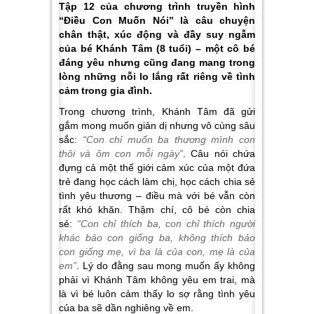
Tập 12 của chương trình truyền hình
“Điều Con Muốn Nói” là câu chuyện
chân thật, xúc động và đầy suy ngẫm
của bé Khánh Tâm (8 tuổi) – một cô bé
đáng yêu nhưng cũng đang mang trong
lòng những nỗi lo lắng rất riêng về tình
cảm trong gia đình.
Trong chương trình, Khánh Tâm đã gửi
gắm mong muốn giản dị nhưng vô cùng sâu
sắc:
“Con chỉ muốn ba thương mình con
thôi và ôm con mỗi ngày”
. Câu nói chứa
đựng cả một thế giới cảm xúc của một đứa
trẻ đang học cách làm chị, học cách chia sẻ
tình yêu thương – điều mà với bé vẫn còn
rất khó khăn. Thậm chí, cô bé còn chia
sẻ:
“Con chỉ thích ba, con chỉ thích người
khác bảo con giống ba, không thích bảo
con giống mẹ, vì ba là của con, mẹ là của
em”
. Lý do đằng sau mong muốn ấy không
phải vì Khánh Tâm không yêu em trai, mà
là vì bé luôn cảm thấy lo sợ rằng tình yêu
của ba sẽ dần nghiêng về em.