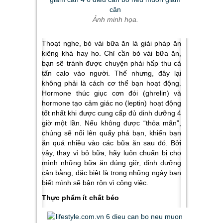
Ảnh minh họa.
Thoạt nghe, bỏ vài bữa ăn là giải pháp ăn
kiêng khá hay ho. Chỉ cần bỏ vài bữa ăn,
bạn sẽ tránh được chuyện phải hấp thu cả
tấn calo vào người. Thế nhưng, đây lại
không phải là cách cơ thể bạn hoạt động.
Hormone thúc giục cơn đói (ghrelin) và
hormone tạo cảm giác no (leptin) hoạt động
tốt nhất khi được cung cấp đủ dinh dưỡng 4
giờ một lần. Nếu không được “thỏa mãn”,
chúng sẽ nổi lên quấy phá bạn, khiến bạn
ăn quá nhiều vào các bữa ăn sau đó. Bởi
vậy, thay vì bỏ bữa, hãy luôn chuẩn bị cho
mình những bữa ăn đúng giờ, dinh dưỡng
cân bằng, đặc biệt là trong những ngày bạn
biết mình sẽ bận rộn vì công việc.
Thực phẩm ít chất béo