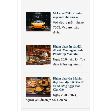
McLaren 750S: Chuẩn
mực mới cho siêu xe!
Với việc ra mắt mẫu xe
750S, McLaren xác
định...
Khám phá sản vật đất
đỏ với ‘Món ngon Bình
Phước’ tại Mặn Mòi
Ngày 20/04 sắp tới, Tọa
đàm & Trải nghiệm...
Khám phá văn hóa ẩm
thực bản địa Sài Gòn từ
xứ sở rừng ngập mặn
Cần Giờ
Ngày 23/03/2024,
người yêu ẩm thực Sài Gòn có...