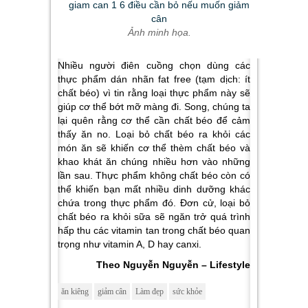
Ảnh minh họa.
Nhiều người điên cuồng chọn dùng các
thực phẩm dán nhãn fat free (tạm dịch: ít
chất béo) vì tin rằng loại thực phẩm này sẽ
giúp cơ thể bớt mỡ màng đi. Song, chúng ta
lại quên rằng cơ thể cần chất béo để cảm
thấy ăn no. Loại bỏ chất béo ra khỏi các
món ăn sẽ khiến cơ thể thèm chất béo và
khao khát ăn chúng nhiều hơn vào những
lần sau. Thực phẩm không chất béo còn có
thể khiến bạn mất nhiều dinh dưỡng khác
chứa trong thực phẩm đó. Đơn cử, loại bỏ
chất béo ra khỏi sữa sẽ ngăn trở quá trình
hấp thu các vitamin tan trong chất béo quan
trọng như vitamin A, D hay canxi.
Theo Nguyễn Nguyễn – Lifestyle
ăn kiêng
giảm cân
Làm đẹp
sức khỏe