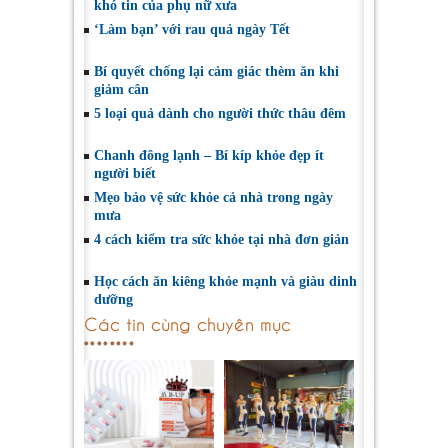
khó tin của phụ nữ xưa
‘Làm bạn’ với rau quả ngày Tết
Bí quyết chống lại cảm giác thèm ăn khi
giảm cân
5 loại quả dành cho người thức thâu đêm
Chanh đông lạnh – Bí kíp khỏe đẹp ít
người biết
Mẹo bảo vệ sức khỏe cả nhà trong ngày
mưa
4 cách kiểm tra sức khỏe tại nhà đơn giản
Học cách ăn kiêng khỏe mạnh và giàu dinh
dưỡng
Các tin cùng chuyên mục