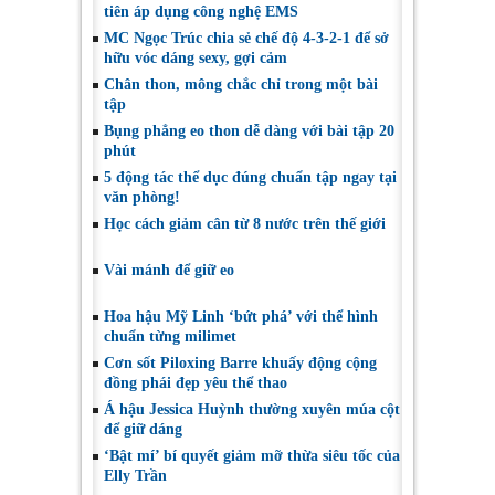
tiên áp dụng công nghệ EMS
MC Ngọc Trúc chia sẻ chế độ 4-3-2-1 để sở
hữu vóc dáng sexy, gợi cảm
Chân thon, mông chắc chỉ trong một bài
tập
Bụng phẳng eo thon dễ dàng với bài tập 20
phút
5 động tác thể dục đúng chuẩn tập ngay tại
văn phòng!
Học cách giảm cân từ 8 nước trên thế giới
Vài mánh để giữ eo
Hoa hậu Mỹ Linh ‘bứt phá’ với thể hình
chuẩn từng milimet
Cơn sốt Piloxing Barre khuấy động cộng
đồng phái đẹp yêu thể thao
Á hậu Jessica Huỳnh thường xuyên múa cột
để giữ dáng
‘Bật mí’ bí quyết giảm mỡ thừa siêu tốc của
Elly Trần