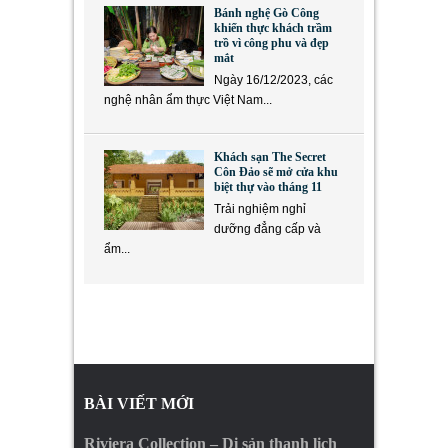
Bánh nghệ Gò Công
khiến thực khách trầm
trồ vì công phu và đẹp
mắt
Ngày 16/12/2023, các
nghệ nhân ẩm thực Việt Nam...
Khách sạn The Secret
Côn Đảo sẽ mở cửa khu
biệt thự vào tháng 11
Trải nghiệm nghỉ
dưỡng đẳng cấp và
ẩm...
BÀI VIẾT MỚI
Riviera Collection – Di sản thanh lịch