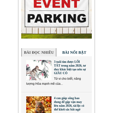
BÀI ĐỌC NHIỀU
BÀI NỔI BẬT
3 tuổi tìm được LỐI
TẮT trong năm 2026, tư
duy khác biệt tạo nên sự
GIÀU CÓ
Tử vi cho biết, năng
lượng Hỏa mạnh mẽ của...
4 con giáp sống bao
dung dễ gặp vận may
lớn năm 2026, tài lộc có
thể khởi sắc bất ngờ