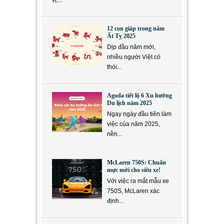
vị,...
12 con giáp trong năm
Ất Tỵ 2025
Dịp đầu năm mới,
nhiều người Việt có
thói...
Agoda tiết lộ 6 Xu hướng
Du lịch năm 2025
Ngay ngày đầu tiên làm
việc của năm 2025,
nền...
McLaren 750S: Chuẩn
mực mới cho siêu xe!
Với việc ra mắt mẫu xe
750S, McLaren xác
định...