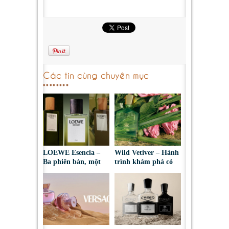
Các tin cùng chuyên mục
LOEWE Esencia –
Wild Vetiver – Hành
Ba phiên bản, một
trình khám phá cỏ
bản sắc nam tính
hương bài dưới góc
vượt thời gian
nhìn của Creed