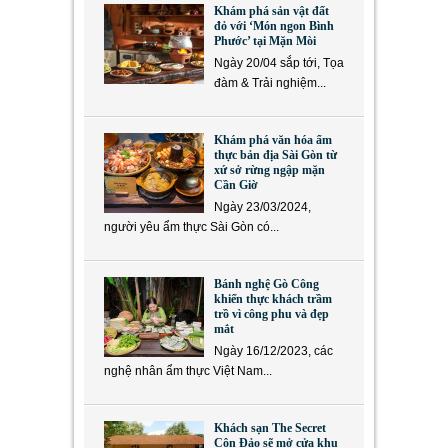
Khám phá sản vật đất
đỏ với ‘Món ngon Bình
Phước’ tại Mặn Mòi
Ngày 20/04 sắp tới, Tọa
đàm & Trải nghiệm...
Khám phá văn hóa ẩm
thực bản địa Sài Gòn từ
xứ sở rừng ngập mặn
Cần Giờ
Ngày 23/03/2024,
người yêu ẩm thực Sài Gòn có...
Bánh nghệ Gò Công
khiến thực khách trầm
trồ vì công phu và đẹp
mắt
Ngày 16/12/2023, các
nghệ nhân ẩm thực Việt Nam...
Khách sạn The Secret
Côn Đảo sẽ mở cửa khu