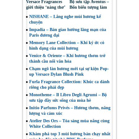
Versace Fragrances
Bộ sưu tập Aventus –
giới thiệu ‘nàng thơ’
Bốn biểu tượng làm
mới của mùa hè –
nên di sản của Creed
NISHANE – Lắng nghe mùi hương kể
Dylan Blush Pink
chuyện
Impadia – Bản giao hưởng lãng mạn của
Paris đương đại
Memory Lane Collection – Khi ký ức có
hình dạng của mùi hương
Venice & Oriente – Khi hương thơm trở
thành cầu nối văn hóa
Chạm ngõ làn hương mới tại sự kiện Pop-
up Versace Dylan Blush Pink
Furla Fragrance Collection: Khúc ca dành
riêng cho phái đẹp
Monotheme – Il Libro Degli Agrumi – Bộ
sưu tập đầy sức sống của mùa hè
Initio Parfums Privés – Hương thơm, năng
lượng và cảm xúc
Atelier Des Ors – Tỏa sáng mùa nắng cùng
White Collection
Khám phá top 3 mùi hương bán chạy nhất