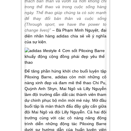
thách bản thân và vươn xa hơn không chỉ
trong thể thao và trong cuộc sống hàng
ngày. Thể thao giúp chúng ta có sức mạnh
để thay đổi bản thân và cuộc sống
(
Through sport, we have the power to
change lives
)”
– Bà Phạm Minh Nguyệt, đại
diện nhãn hàng adidas chia sẻ về ý nghĩa
của sự kiện.
Để tăng phần hứng khởi cho buổi luyện tập
Piloxing Barre, adidas còn mời những cô
nàng xinh đẹp và đam mê thể thao Chi Pu,
Quỳnh Anh Shyn, Mai Ngô và Lilly Nguyễn
làm đội trưởng dẫn dắt các thành viên tham
dự chinh phục bộ môn mới mẻ này. Mở đầu
buổi tập là màn thách đấu đầy gây cấn giữa
đội Mai Ngô và đội Lilly Nguyễn. Cả hai đội
trưởng cùng với các cô nàng năng động
trình diễn những động tác Piloxing Barre
dưới sự hướng dẫn của huấn luyện viên