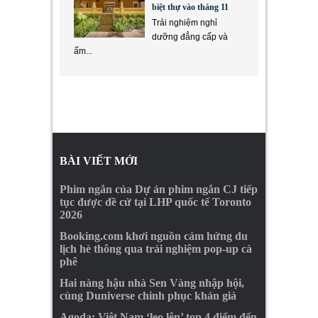
biệt thự vào tháng 11
Trải nghiệm nghỉ
dưỡng đẳng cấp và
ẩm...
BÀI VIẾT MỚI
Phim ngắn của Dự án phim ngắn CJ tiếp
tục được đề cử tại LHP quốc tế Toronto
2026
Booking.com khơi nguồn cảm hứng du
lịch hè thông qua trải nghiệm pop-up cà
phê
Hai nàng hậu nhà Sen Vàng nhập hội,
cùng Duniverse chinh phục khán giả
Agoda: Việt Nam ‘leo lên’ top 4 điểm đến