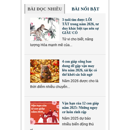
BÀI ĐỌC NHIỀU
BÀI NỔI BẬT
3 tuổi tìm được LỐI
TẮT trong năm 2026, tư
duy khác biệt tạo nên sự
GIÀU CÓ
Tử vi cho biết, năng
lượng Hỏa mạnh mẽ của...
4 con giáp sống bao
dung dễ gặp vận may
lớn năm 2026, tài lộc có
thể khởi sắc bất ngờ
Năm 2026 được cho là
thời điểm nhiều chuyển...
Vận hạn của 12 con giáp
năm 2025: Những nguy
cơ luôn rình rập
Năm 2025 dự báo
nhiều biến động thú