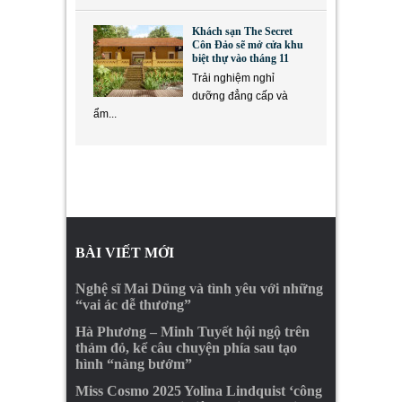
Khách sạn The Secret
Côn Đảo sẽ mở cửa khu
biệt thự vào tháng 11
Trải nghiệm nghỉ
dưỡng đẳng cấp và
ẩm...
BÀI VIẾT MỚI
Nghệ sĩ Mai Dũng và tình yêu với những
“vai ác dễ thương”
Hà Phương – Minh Tuyết hội ngộ trên
thảm đỏ, kể câu chuyện phía sau tạo
hình “nàng bướm”
Miss Cosmo 2025 Yolina Lindquist ‘công