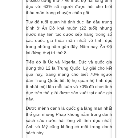
Mexico đứng thứ 7 về mức độ hài lòng tình
dục với 63% số người được hỏi cho biết
thỏa mãn trong chuyện chăn gối.
Tuy độ tuổi quan hệ tình dục lần đầu trung
bình ở Ấn Độ khá muộn (22 tuổi) nhưng
nước này liên tục được xếp hạng trong số
các quốc gia thỏa mãn nhất về tình dục
trong những năm gần đây. Năm nay, Ấn Độ
lại đứng ở vị trí thứ 8.
Tiếp đó là Úc và Nigeria, Đức và quốc gia
đứng thứ 12 là Trung Quốc. Lý giải cho kết
quả này, trang mạng cho biết 78% người
dân Trung Quốc tiết lộ họ quan hệ tình dục
ít nhất một lần mỗi tuần và 70% đồ chơi tình
dục trên thế giới được sản xuất tại quốc gia
này.
Được mệnh danh là quốc gia lãng mạn nhất
thế giới nhưng Pháp không nằm trong danh
sách các nước hài lòng về tình dục nhất.
Anh và Mỹ cũng không có mặt trong danh
sách này.