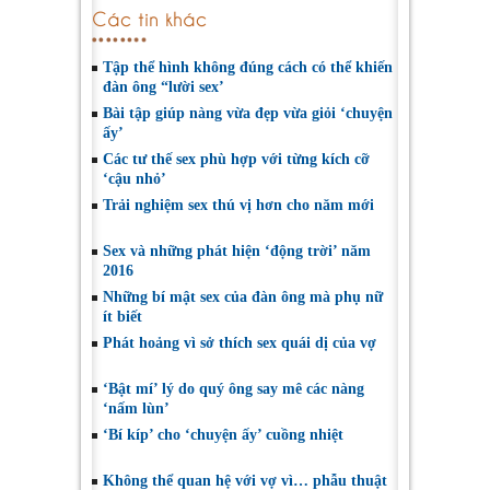
Các tin khác
Tập thể hình không đúng cách có thể khiến
đàn ông “lười sex’
Bài tập giúp nàng vừa đẹp vừa giỏi ‘chuyện
ấy’
Các tư thế sex phù hợp với từng kích cỡ
‘cậu nhỏ’
Trải nghiệm sex thú vị hơn cho năm mới
Sex và những phát hiện ‘động trời’ năm
2016
Những bí mật sex của đàn ông mà phụ nữ
ít biết
Phát hoảng vì sở thích sex quái dị của vợ
‘Bật mí’ lý do quý ông say mê các nàng
‘nấm lùn’
‘Bí kíp’ cho ‘chuyện ấy’ cuồng nhiệt
Không thể quan hệ với vợ vì… phẫu thuật