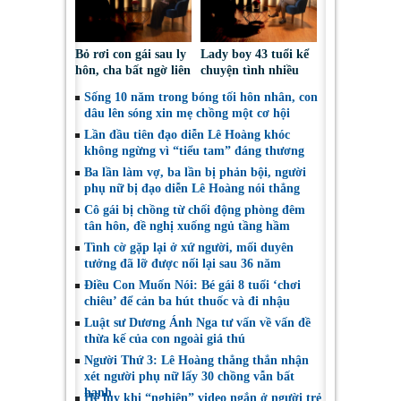
Bỏ rơi con gái sau ly
Lady boy 43 tuổi kể
hôn, cha bất ngờ liên
chuyện tình nhiều
lạc lại chỉ vì… kiện
biến cố, thừa nhận
Sống 10 năm trong bóng tối hôn nhân, con
tụng cấp dưỡng
từng mất niềm tin
dâu lên sóng xin mẹ chồng một cơ hội
vào tình yêu
Lần đầu tiên đạo diễn Lê Hoàng khóc
không ngừng vì “tiểu tam” đáng thương
Ba lần làm vợ, ba lần bị phản bội, người
phụ nữ bị đạo diễn Lê Hoàng nói thẳng
Cô gái bị chồng từ chối động phòng đêm
tân hôn, đề nghị xuống ngủ tầng hầm
Tình cờ gặp lại ở xứ người, mối duyên
tưởng đã lỡ được nối lại sau 36 năm
Điều Con Muốn Nói: Bé gái 8 tuổi ‘chơi
chiêu’ để cản ba hút thuốc và đi nhậu
Luật sư Dương Ánh Nga tư vấn về vấn đề
thừa kế của con ngoài giá thú
Người Thứ 3: Lê Hoàng thẳng thắn nhận
xét người phụ nữ lấy 30 chồng vẫn bất
hạnh
Hệ lụy khi “nghiện” video ngắn ở người trẻ