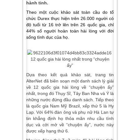
hành tinh.
Theo một cuộc khảo sát toàn cầu do tổ
chức Durex thực hiện trên 26.000 người có
độ tuổi từ 16 trở lên trên 26 quốc gia, chỉ
44% số người hoàn toàn hài lòng với đời
sống tình dục của họ.
Dựa theo kết quả khảo sát, trang tin
AlterNet đã biên soạn một danh sách lý giải
về 12 quốc gia hài lòng về “chuyện ấy”
nhất, trong đó Thụy Sĩ, Tây Ban Nha và Ý là
những nước đứng đầu danh sách. Tiếp theo
là quốc gia Nam Mỹ Brazil, xếp thứ 5 là Hy
Lạp. Với 64% đàn ông và phụ nữ Hà Lan tự
tin khẳng định họ thỏa mãn nhu cầu tình
dục và cởi mở về “chuyện ấy”, nước này
được xếp hạng thứ 6.