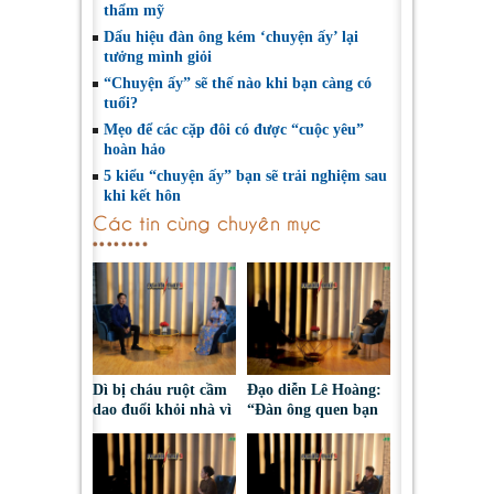
thẩm mỹ
Dấu hiệu đàn ông kém ‘chuyện ấy’ lại
tưởng mình giỏi
“Chuyện ấy” sẽ thế nào khi bạn càng có
tuổi?
Mẹo để các cặp đôi có được “cuộc yêu”
hoàn hảo
5 kiểu “chuyện ấy” bạn sẽ trải nghiệm sau
khi kết hôn
Các tin cùng chuyên mục
Dì bị cháu ruột cầm
Đạo diễn Lê Hoàng:
dao đuổi khỏi nhà vì
“Đàn ông quen bạn
tranh chấp đất
vì tiền mà bạn vẫn
hương hỏa
cưới thì hỏng bét
rồi”