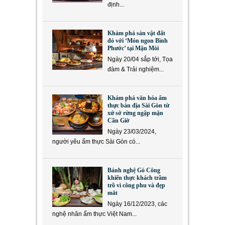
định...
Khám phá sản vật đất
đỏ với ‘Món ngon Bình
Phước’ tại Mặn Mòi
Ngày 20/04 sắp tới, Tọa
đàm & Trải nghiệm...
Khám phá văn hóa ẩm
thực bản địa Sài Gòn từ
xứ sở rừng ngập mặn
Cần Giờ
Ngày 23/03/2024,
người yêu ẩm thực Sài Gòn có...
Bánh nghệ Gò Công
khiến thực khách trầm
trồ vì công phu và đẹp
mắt
Ngày 16/12/2023, các
nghệ nhân ẩm thực Việt Nam...