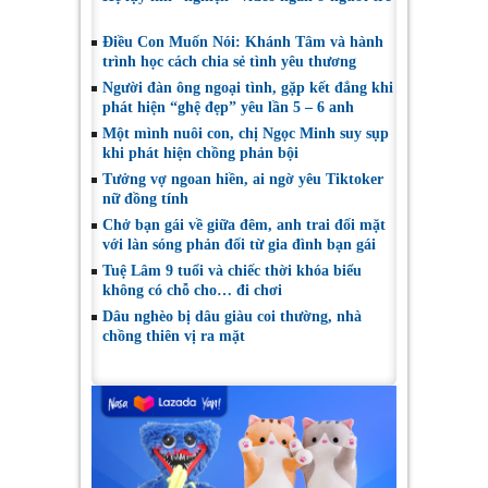
Điều Con Muốn Nói: Khánh Tâm và hành
trình học cách chia sẻ tình yêu thương
Người đàn ông ngoại tình, gặp kết đắng khi
phát hiện “ghệ đẹp” yêu lần 5 – 6 anh
Một mình nuôi con, chị Ngọc Minh suy sụp
khi phát hiện chồng phản bội
Tưởng vợ ngoan hiền, ai ngờ yêu Tiktoker
nữ đồng tính
Chở bạn gái về giữa đêm, anh trai đối mặt
với làn sóng phản đối từ gia đình bạn gái
Tuệ Lâm 9 tuổi và chiếc thời khóa biểu
không có chỗ cho… đi chơi
Dâu nghèo bị dâu giàu coi thường, nhà
chồng thiên vị ra mặt