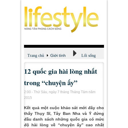
Giới tính
Trang chủ
Lối sống
12 quốc gia hài lòng nhất
trong “chuyện ấy”
2:00 - Thứ Sáu, ngày 7 tháng Tháng Tám năm
2015
Kết quả một cuộc khảo sát mới đây cho
thấy Thụy Sĩ, Tây Ban Nha và Ý đứng
đầu danh sách những quốc gia có mức
độ hài lòng về “chuyện ấy” cao nhất