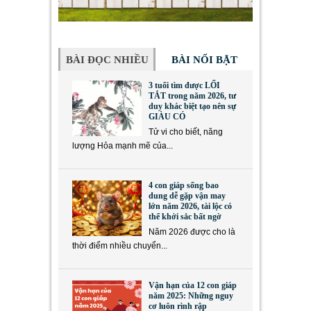
BÀI ĐỌC NHIỀU
BÀI NỔI BẬT
3 tuổi tìm được LỐI
TẮT trong năm 2026, tư
duy khác biệt tạo nên sự
GIÀU CÓ
Tử vi cho biết, năng
lượng Hỏa mạnh mẽ của...
4 con giáp sống bao
dung dễ gặp vận may
lớn năm 2026, tài lộc có
thể khởi sắc bất ngờ
Năm 2026 được cho là
thời điểm nhiều chuyển...
Vận hạn của 12 con giáp
năm 2025: Những nguy
cơ luôn rình rập