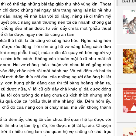
BÀI Đ
thì có thể tập những bài tập giúp thu nhỏ vùng kín. Thoạt
n chỉ được chừng hai ngày, tâm trạng nàng lại não nề như
từ đâu, nàng về nhà bàn với tôi rằng, nàng sẽ đi thẩm mỹ
c thuyết phục nàng sanh thường nên tôi đã nhanh chóng gật
ợ chồng đều nhận được tư vấn đấy chỉ là một “phẫu thuật
ể đi lại được ngay nên tôi cũng an tâm.
 phải thú thật, là tôi cũng vô cùng háo hức. Nghe nàng hớn
ấu được xúc động. Tôi còn ủng hộ vợ nàng bằng cách đưa
 khi xong phẫu thuật, mùa xuân đã quay về bên người vợ
on chim trên cành. Không còn khuôn mặt ủ rũ như mất sổ
hư xưa. Hai vợ chồng thỏa thuận với nhau là cố gắng nhịn
vào đấy chắc nịch rồi mới hành sự. Và cái đêm cả hai tin
, tôi mới thấm thía nỗi đau của những người đàn ông bị liệt
, cơn hưng phấn dâng cao thì tôi bàng hoàng nhận ra,
 cũ được nữa, vì lối cũ giờ đây chả khác gì đã được đóng
đầu tôi còn tưởng do nàng chưa đủ kích thích nhưng một
 hậu quả của ca “phẫu thuật nhẹ nhàng” kia. Đêm hôm ấy,
chí chỗ đó của nàng còn bị chảy máu, mà vẫn không thành
ể từ đêm ấy, chúng tôi vẫn chưa thể quan hệ lại được với
i thì như bị tâm lý gì đó, lên được một lát lại xìu. Chuyện
trời ít nhiều cũng làm cho quan hệ vợ chồng có chút trục