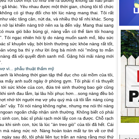
 yêu rồi cưới một cô như thế ra đường không tài nào phân
 gã khác. Yêu nhau được một thời gian, chúng tôi tổ chức
hông có gì thay đổi cho tới lúc nàng mang thai. Tôi rất
như việc tăng cân, nứt da, và nhiều thứ tế nhị khác. Song
 nở lại khiến nàng trở nên xa lạ đến vậy. Mang thai sang
có mưa gió bão bùng gì, nàng vẫn có thể làm tôi hoang
. Tôi ngạc nhiên hỏi lý do nàng muốn sanh mổ, liệu sức
ác sĩ khuyên vậy, bởi bình thường sức khỏe nàng rất tốt,
oản vòng ba thì y như lời ông bà mình nói “mông to mắn
 nàng đã vội quyết định sanh mổ. Gặng hỏi mãi nàng mới
”.
sanh là khoảng thời gian tập thể dục cho cái mồm của tôi,
a mấy anh suốt ngày ở phòng gym. Tôi phải rỉ rả thuyết
 tới sức khỏe của con, đứa trẻ sinh thường bao giờ cũng
khi sinh đau lắm, lại lâu hồi phục hơn…song nàng đều bỏ
 chợt nhớ tới người mẹ vợ yêu quý mà cả tôi lẫn nàng cùng
hân” vậy. Tôi nói nàng không nghe, nhưng mẹ nói thì nàng
 ngoan ngoãn chấp nhận sinh thường. Không biết có phải
úc sinh con, bác sĩ phải rạch mới lấy con ra được. Chỗ rạch
 khi sinh con, tức là lúc “án treo giò” của tôi đã hết. Cái
m mà nàng nức nở. Nàng hoàn toàn mất tự tin về cơ thể
 ngày sau đó, tôi phải liên tục trấn an nàng rằng mọi thứ