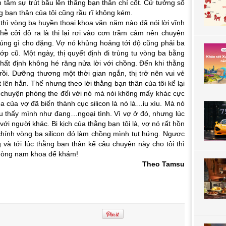
m tâm sự trút bầu lên thằng bạn thân chí cốt. Cứ tưởng số
g bạn thân của tôi cũng rầu rĩ không kém.
 thì vòng ba huyền thoại khoa văn năm nào đã nói lời vĩnh
hễ cởi đồ ra là thị lại rơi vào cơn trầm cảm nên chuyện
úng gì cho đặng. Vợ nó khủng hoảng tới độ cũng phải ba
ớp cũ. Một ngày, thị quyết định đi trùng tu vòng ba bằng
nhất định không hé răng nửa lời với chồng. Đến khi thằng
 rồi. Dưỡng thương một thời gian ngắn, thị trở nên vui vẻ
 lên hẳn. Thế nhưng theo lời thằng bạn thân của tôi kể lại
, chuyện phòng the đối với nó mà nói không mấy khác cực
a của vợ đã biến thành cục silicon là nó là…ỉu xìu. Mà nó
ều thấy mình như đang…ngoại tình. Vì vợ ở đó, nhưng lúc
ới người khác. Bi kịch của thằng bạn tôi là, vợ nó rất hồn
 chính vòng ba silicon đó làm chồng mình tụt hứng. Ngược
g và tới lúc thằng bạn thân kể câu chuyện này cho tôi thì
phòng nam khoa để khám!
Theo Tamsu