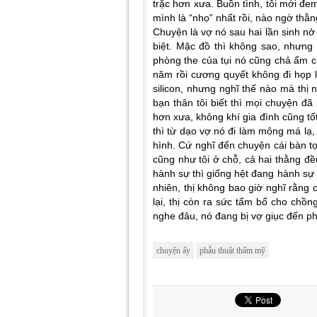
trặc hơn xưa. Buồn tình, tôi mới đe
mình là “nhọ” nhất rồi, nào ngờ thằn
Chuyện là vợ nó sau hai lần sinh nở
biệt. Mặc đồ thì không sao, nhưng 
phòng the của tụi nó cũng chả ấm c
năm rồi cương quyết không đi họp l
silicon, nhưng nghĩ thế nào mà thị 
bạn thân tôi biết thì mọi chuyện đã
hơn xưa, không khí gia đình cũng tốt
thì từ dạo vợ nó đi làm mông má lạ
hình. Cứ nghĩ đến chuyện cái bàn tọ
cũng như tôi ở chỗ, cả hai thằng đ
hành sự thì giống hệt đang hành sự v
nhiên, thị không bao giờ nghĩ rằng
lại, thị còn ra sức tẩm bổ cho chồn
nghe đâu, nó đang bị vợ giục đến 
chuyện ấy
phẫu thuật thẩm mỹ