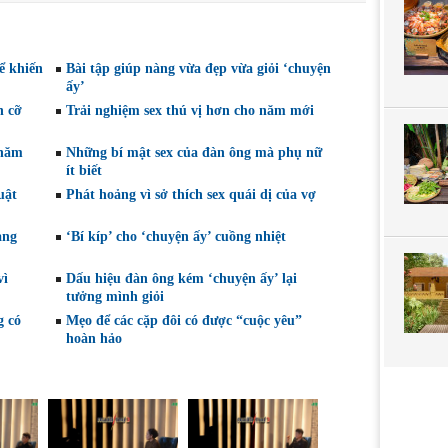
ể khiến
Bài tập giúp nàng vừa đẹp vừa giỏi ‘chuyện
ấy’
h cỡ
Trải nghiệm sex thú vị hơn cho năm mới
 năm
Những bí mật sex của đàn ông mà phụ nữ
ít biết
uật
Phát hoảng vì sở thích sex quái dị của vợ
àng
‘Bí kíp’ cho ‘chuyện ấy’ cuồng nhiệt
vì
Dấu hiệu đàn ông kém ‘chuyện ấy’ lại
tưởng mình giỏi
g có
Mẹo để các cặp đôi có được “cuộc yêu”
hoàn hảo