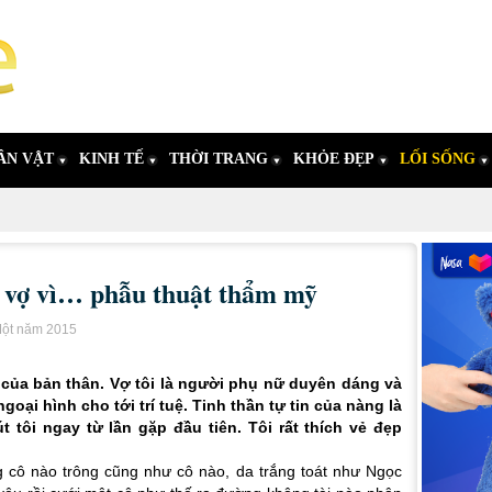
ÂN VẬT
KINH TẾ
THỜI TRANG
KHỎE ĐẸP
LỐI SỐNG
i vợ vì… phẫu thuật thẩm mỹ
Một năm 2015
 của bản thân. Vợ tôi là người phụ nữ duyên dáng và
ngoại hình cho tới trí tuệ. Tinh thần tự tin của nàng là
 tôi ngay từ lần gặp đầu tiên. Tôi rất thích vẻ đẹp
 cô nào trông cũng như cô nào, da trắng toát như Ngọc