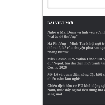
BÀI VIẾT MỚI
Nghệ sĩ Mai Dũng và tình yêu với 
“vai ác dễ thương”
Hà Phương – Minh Tuyết hội ngộ t
thảm đỏ, kể câu chuyện phía sau tạ
“nàng bướm”
Miss Cosmo 2025 Yolina Lindquist 
du’ Nepal, tìm đại diện mới tranh tà
Cosmo 2026
Mỹ Lệ và quan điểm sống đặc biệt s
nhiều năm làm nghề
Chiến dịch hữu cơ EU khởi động tại
Nam, thúc đẩy người tiêu dùng lựa
sáng suốt