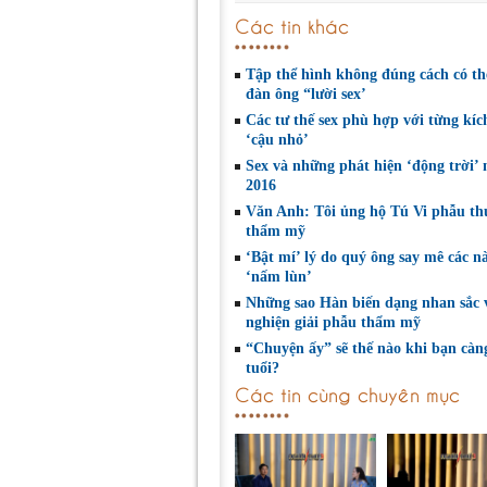
Các tin khác
Tập thể hình không đúng cách có th
đàn ông “lười sex’
Các tư thế sex phù hợp với từng kíc
‘cậu nhỏ’
Sex và những phát hiện ‘động trời’
2016
Văn Anh: Tôi ủng hộ Tú Vi phẫu th
thẩm mỹ
‘Bật mí’ lý do quý ông say mê các n
‘nấm lùn’
Những sao Hàn biến dạng nhan sắc 
nghiện giải phẫu thẩm mỹ
“Chuyện ấy” sẽ thế nào khi bạn càn
tuổi?
Các tin cùng chuyên mục