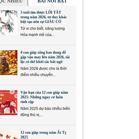
ỌC NHIỀU
BÀI NỔI BẬT
3 tuổi tìm được LỐI TẮT
trong năm 2026, tư duy khác
biệt tạo nên sự GIÀU CÓ
Tử vi cho biết, năng lượng
Hỏa mạnh mẽ của...
4 con giáp sống bao dung dễ
gặp vận may lớn năm 2026, tài
lộc có thể khởi sắc bất ngờ
Năm 2026 được cho là thời
điểm nhiều chuyển...
Vận hạn của 12 con giáp năm
2025: Những nguy cơ luôn
rình rập
Năm 2025 dự báo nhiều biến
động thú vị,...
12 con giáp trong năm Ất Tỵ
2025