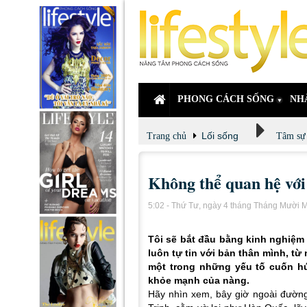
PHONG CÁCH SỐNG
NH
Lối sống
Trang chủ
Tâm sự
Không thể quan hệ vớ
5:02 - Thứ Tư, ngày 4 tháng Tháng Mười 
Tôi sẽ bắt đầu bằng kinh nghiệm
luôn tự tin với bản thân mình, từ 
một trong những yếu tố cuốn hút
khỏe mạnh của nàng.
Hãy nhìn xem, bây giờ ngoài đường