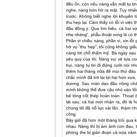
đều ổn, còn nếu nàng vẫn mất tự tin 
nghe, nàng hớn hở ra mặt. Tuy nhiê
trước. Không biết nghe lời khuyên 
thu hẹp lại. Cảm thấy có lỗi vì việ
đầu đồng ý. Qua tìm hiểu, cả hai v
nhẹ nhàng”, phẫu thuật xong là có th
Phần vì chiều nàng, phần vì, xin lỗi
hở vụ “thu hẹp”, tôi cũng không gi
nàng tới chỗ thẩm mỹ. Ba ngày sau
yêu quý của tôi. Nàng vui vẻ tựa c
hụi, nàng tự tin đi đứng cười nói n
thêm hai tháng nữa để mọi thứ đâu 
chắc mình đã trở lại lợi hại hơn xưa
dương. Sau màn dạo đầu nồng cháy
mình không thể đưa cậu nhỏ vào lối
bê tông cốt thép hoàn toàn. Thoạt 
lát sau, cả hai mới nhận ra, đó là
chúng tôi đã nỗ lực vài lần, thậm 
công.
Bây giờ đã hơn một tháng trôi qua k
nhau. Nàng thì bị ám ảnh cơn đau, tô
phòng the bị gián đoạn cả nửa năm 