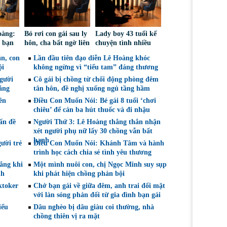
oàng:
Bỏ rơi con gái sau ly
Lady boy 43 tuổi kể
 bạn
hôn, cha bất ngờ liên
chuyện tình nhiều
 vẫn
lạc lại chỉ vì… kiện
biến cố, thừa nhận
n, con
Lần đầu tiên đạo diễn Lê Hoàng khóc
ét
tụng cấp dưỡng
từng mất niềm tin
ội
không ngừng vì “tiểu tam” đáng thương
vào tình yêu
người
Cô gái bị chồng từ chối động phòng đêm
ẳng
tân hôn, đề nghị xuống ngủ tầng hầm
ên
Điều Con Muốn Nói: Bé gái 8 tuổi ‘chơi
m
chiêu’ để cản ba hút thuốc và đi nhậu
ấn đề
Người Thứ 3: Lê Hoàng thẳng thắn nhận
xét người phụ nữ lấy 30 chồng vẫn bất
hạnh
ười trẻ
Điều Con Muốn Nói: Khánh Tâm và hành
trình học cách chia sẻ tình yêu thương
đắng khi
Một mình nuôi con, chị Ngọc Minh suy sụp
nh
khi phát hiện chồng phản bội
ktoker
Chở bạn gái về giữa đêm, anh trai đối mặt
với làn sóng phản đối từ gia đình bạn gái
iểu
Dâu nghèo bị dâu giàu coi thường, nhà
chồng thiên vị ra mặt