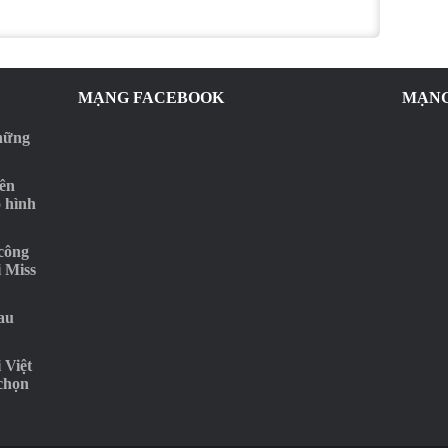
MẠNG FACEBOOK
MẠNG
những
rên
o hình
‘công
i Miss
au
 Việt
 chọn