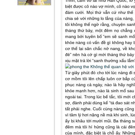
Trinh, cằm vờ lai như Hàn Quốc, lỡ
biệt được cô nào vợ mình, cô nào vợ
đám cưới. Mọi thứ vẫn cứ như thế k
chia sẻ với những lo lắng của nàng, 
tôi không thể ngờ rằng, chuyện sanh
tháng thứ bảy, một đêm nọ chẳng 
mang bởi tuyên bố “em sẽ sanh mổ”
khỏe nàng có vấn đề gì không hay b
cơ thể lại săn chắc nở nang, về kh
đẻ” nên hà cớ gì mới tháng thứ bảy
xịu mặt trả lời “sanh thường xấu lắm
Từ giây phút đó cho tới lúc nàng đi 
cơ mồm tôi lên chấp luôn cơ bắp củ
phục nàng cả ngày, nào là hãy nghĩ
khỏe mạnh hơn, nào là sinh mổ sau 
ngoài tai. Trong lúc bế tắc, tôi mới
sợ, đành phải dùng kế “tá đao sát n
tất phải nghe. Cuối cùng nàng cũng
vì tâm lý hơi nặng nề mà khi sinh, l
ấy bị khâu tới mười mũi. Ba tháng sau
đêm mà tôi hí hửng cũng là cái đê
của mình, đặc biệt là chỗ ấy. Những