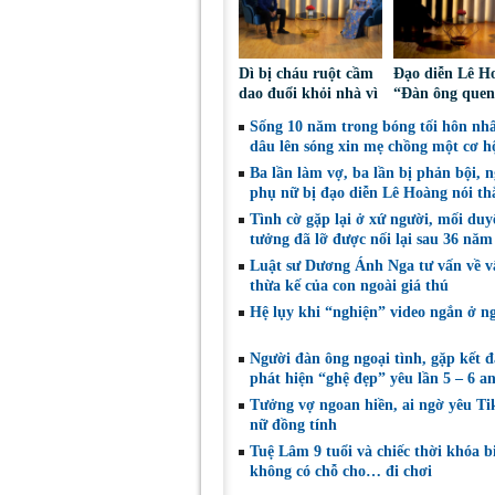
Dì bị cháu ruột cầm
Đạo diễn Lê H
dao đuổi khỏi nhà vì
“Đàn ông quen
tranh chấp đất
vì tiền mà bạn
Sống 10 năm trong bóng tối hôn nhâ
hương hỏa
cưới thì hỏng b
dâu lên sóng xin mẹ chồng một cơ h
rồi”
Ba lần làm vợ, ba lần bị phản bội, 
phụ nữ bị đạo diễn Lê Hoàng nói th
Tình cờ gặp lại ở xứ người, mối duy
tưởng đã lỡ được nối lại sau 36 nă
Luật sư Dương Ánh Nga tư vấn về v
thừa kế của con ngoài giá thú
Hệ lụy khi “nghiện” video ngắn ở ng
Người đàn ông ngoại tình, gặp kết 
phát hiện “ghệ đẹp” yêu lần 5 – 6 a
Tưởng vợ ngoan hiền, ai ngờ yêu Ti
nữ đồng tính
Tuệ Lâm 9 tuổi và chiếc thời khóa b
không có chỗ cho… đi chơi