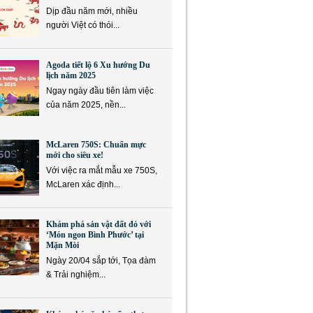
Dịp đầu năm mới, nhiều
người Việt có thói...
Agoda tiết lộ 6 Xu hướng Du
lịch năm 2025
Ngay ngày đầu tiên làm việc
của năm 2025, nền...
McLaren 750S: Chuẩn mực
mới cho siêu xe!
Với việc ra mắt mẫu xe 750S,
McLaren xác định...
Khám phá sản vật đất đỏ với
‘Món ngon Bình Phước’ tại
Mặn Mòi
Ngày 20/04 sắp tới, Tọa đàm
& Trải nghiệm...