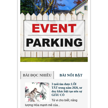
BÀI ĐỌC NHIỀU
BÀI NỔI BẬT
3 tuổi tìm được LỐI
TẮT trong năm 2026, tư
duy khác biệt tạo nên sự
GIÀU CÓ
Tử vi cho biết, năng
lượng Hỏa mạnh mẽ của...