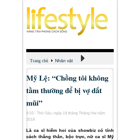
Nhân vật
Trang chủ
Mỹ Lệ: “Chồng tôi không
Theo dòng thời gian
tầm thường để bị vợ dắt
mũi”
9:33 - Thứ Sáu, ngày 19 tháng Tháng Hai năm
2016
Là ca sĩ hiếm hoi của showbiz có tính
cách thẳng thắn, bộc trực, nữ ca sĩ Mỹ