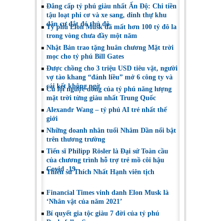
Đẳng cấp tỷ phú giàu nhất Ấn Độ: Chi tiền
tậu loạt phi cơ và xe sang, dinh thự khu
dân cư đắt đỏ thủ đô
Tỷ phú Elon Musk đã mất hơn 100 tỷ đô la
trong vòng chưa đầy một năm
Nhật Bản trao tặng huân chương Mặt trời
mọc cho tỷ phú Bill Gates
Được chồng cho 3 triệu USD tiêu vặt, người
vợ tào khang “đánh liều” mở 6 công ty và
cái kết không ngờ
Cú lội ngược dòng của tỷ phú năng lượng
mặt trời từng giàu nhất Trung Quốc
Alexandr Wang – tỷ phú AI trẻ nhất thế
giới
Những doanh nhân tuổi Nhâm Dần nổi bật
trên thương trường
Tiến sĩ Philipp Rösler là Đại sứ Toàn cầu
của chương trình hỗ trợ trẻ mồ côi hậu
Covid -19
Thiền sư Thích Nhất Hạnh viên tịch
Financial Times vinh danh Elon Musk là
‘Nhân vật của năm 2021’
Bí quyết gia tộc giàu 7 đời của tỷ phú