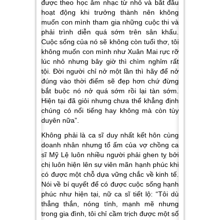
được theo học âm nhạc từ nhỏ và bắt đầu
hoạt động khi trưởng thành nên không
muốn con mình tham gia những cuộc thi và
phải trình diễn quá sớm trên sân khấu.
Cuộc sống của nó sẽ không còn tuổi thơ, tôi
không muốn con mình như Xuân Mai rực rỡ
lúc nhỏ nhưng bây giờ thì chìm nghỉm rất
tội. Đời người chỉ nở một lần thì hãy để nở
đúng vào thời điểm sẽ đẹp hơn chứ đừng
bắt buộc nó nở quá sớm rồi lại tàn sớm.
Hiện tại đã giỏi nhưng chưa thể khẳng định
chúng có nổi tiếng hay không mà còn tùy
duyên nữa”.
Không phải là ca sĩ duy nhất kết hôn cùng
doanh nhân nhưng tổ ấm của vợ chồng ca
sĩ Mỹ Lệ luôn nhiều người phải ghen tỵ bởi
chị luôn hiện lên sự viên mãn hạnh phúc khi
có được một chỗ dựa vững chắc về kinh tế.
Nói về bí quyết để có được cuộc sống hạnh
phúc như hiện tại, nữ ca sĩ tiết lộ: “Tôi dù
thẳng thắn, nóng tính, mạnh mẽ nhưng
trong gia đình, tôi chỉ cầm trịch được một số