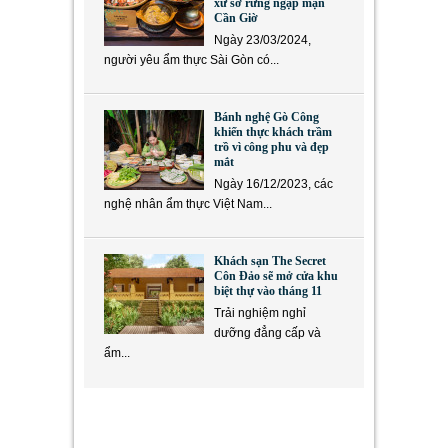
xứ sở rừng ngập mặn
Cần Giờ
Ngày 23/03/2024,
người yêu ẩm thực Sài Gòn có...
Bánh nghệ Gò Công
khiến thực khách trầm
trồ vì công phu và đẹp
mắt
Ngày 16/12/2023, các
nghệ nhân ẩm thực Việt Nam...
Khách sạn The Secret
Côn Đảo sẽ mở cửa khu
biệt thự vào tháng 11
Trải nghiệm nghỉ
dưỡng đẳng cấp và
ẩm...