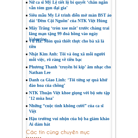
Nữ ca sĩ Mỹ Lệ tiết lộ bí quyết ‘chân ngắn
vẫn tóm gọn đại gia’
Siêu mẫu My Lê trình diễn mở màn BST áo
dài ‘Đêm Cội Nguồn’ của NTK Việt Hùng
Mây Trắng ‘tròn xoe mắt’ trước chàng trai
lãng mạn tặng 99 đoá hồng vào ngày
Valentine
Vũ Hà: Món quà thiết thực cho bà xã là
tiền
Nhật Kim Anh: Tôi và ông xã mỗi người
mỗi việc, rõ ràng về tiền bạc
Phương Thanh ‘truyền bí kíp’ âm nhạc cho
Nathan Lee
Danh ca Giao Linh: ‘Tôi từng sợ quá khứ
đào hoa của chồng’
NTK Thuận Việt khoe giọng với bộ sưu tập
’12 mùa hoa’
Những “cuộc tình không cưới” của ca sĩ
Việt
Hậu trường vui nhộn của bộ ba giám khảo
Ai dám hát
Các tin cùng chuyên mục