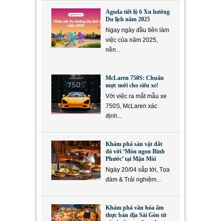
Agoda tiết lộ 6 Xu hướng
Du lịch năm 2025
Ngay ngày đầu tiên làm
việc của năm 2025,
nền...
McLaren 750S: Chuẩn
mực mới cho siêu xe!
Với việc ra mắt mẫu xe
750S, McLaren xác
định...
Khám phá sản vật đất
đỏ với ‘Món ngon Bình
Phước’ tại Mặn Mòi
Ngày 20/04 sắp tới, Tọa
đàm & Trải nghiệm...
Khám phá văn hóa ẩm
thực bản địa Sài Gòn từ