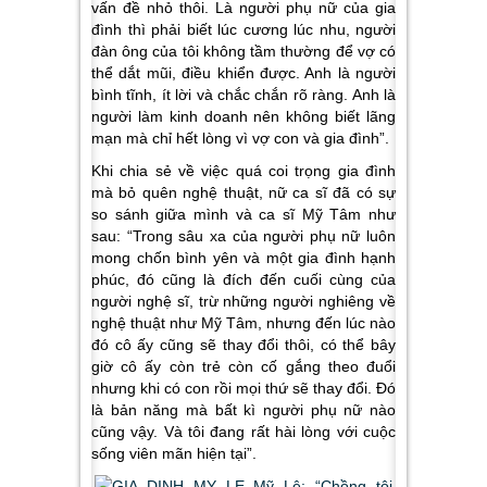
vấn đề nhỏ thôi. Là người phụ nữ của gia
đình thì phải biết lúc cương lúc nhu, người
đàn ông của tôi không tầm thường để vợ có
thể dắt mũi, điều khiển được. Anh là người
bình tĩnh, ít lời và chắc chắn rõ ràng. Anh là
người làm kinh doanh nên không biết lãng
mạn mà chỉ hết lòng vì vợ con và gia đình”.
Khi chia sẻ về việc quá coi trọng gia đình
mà bỏ quên nghệ thuật, nữ ca sĩ đã có sự
so sánh giữa mình và ca sĩ Mỹ Tâm như
sau: “Trong sâu xa của người phụ nữ luôn
mong chốn bình yên và một gia đình hạnh
phúc, đó cũng là đích đến cuối cùng của
người nghệ sĩ, trừ những người nghiêng về
nghệ thuật như Mỹ Tâm, nhưng đến lúc nào
đó cô ấy cũng sẽ thay đổi thôi, có thể bây
giờ cô ấy còn trẻ còn cố gắng theo đuổi
nhưng khi có con rồi mọi thứ sẽ thay đổi. Đó
là bản năng mà bất kì người phụ nữ nào
cũng vậy. Và tôi đang rất hài lòng với cuộc
sống viên mãn hiện tại”.