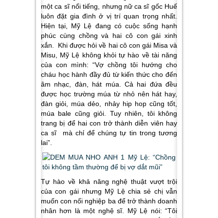
một ca sĩ nổi tiếng, nhưng nữ ca sĩ gốc Huế
luôn đặt gia đình ở vị trí quan trọng nhất.
Hiện tại, Mỹ Lệ đang có cuộc sống hạnh
phúc cùng chồng và hai cô con gái xinh
xắn. Khi được hỏi về hai cô con gái Misa và
Misu, Mỹ Lệ không khỏi tự hào về tài năng
của con mình: “Vợ chồng tôi hướng cho
cháu học hành đầy đủ từ kiến thức cho đến
âm nhạc, đàn, hát múa. Cả hai đứa đều
được học trường múa từ nhỏ nên hát hay,
đàn giỏi, múa dẻo, nhảy hip hop cũng tốt,
múa bale cũng giỏi. Tuy nhiên, tôi không
trang bị để hai con trở thành diễn viên hay
ca sĩ mà chỉ để chúng tự tin trong tương
lai”.
Tự hào về khả năng nghệ thuật vượt trội
của con gái nhưng Mỹ Lệ chia sẻ chị vẫn
muốn con nối nghiệp ba để trở thành doanh
nhân hơn là một nghệ sĩ. Mỹ Lệ nói: “Tôi