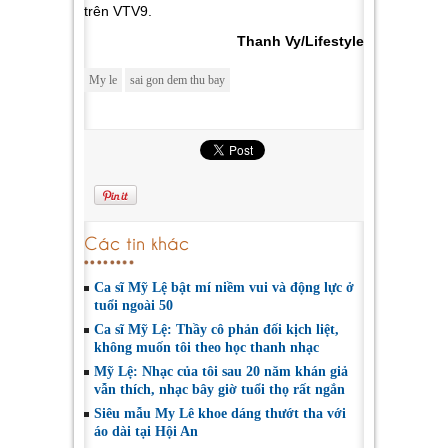
trên VTV9.
Thanh Vy/Lifestyle
My le
sai gon dem thu bay
Các tin khác
Ca sĩ Mỹ Lệ bật mí niềm vui và động lực ở
tuổi ngoài 50
Ca sĩ Mỹ Lệ: Thầy cô phản đối kịch liệt,
không muốn tôi theo học thanh nhạc
Mỹ Lệ: Nhạc của tôi sau 20 năm khán giả
vẫn thích, nhạc bây giờ tuổi thọ rất ngắn
Siêu mẫu My Lê khoe dáng thướt tha với
áo dài tại Hội An