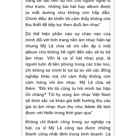
năng để tạo nên độ hot cho người nghệ sĩ
như trước, những bài hát hay album được
ra mắt dường như không còn hấp dẫn.
Chính điều đó khiến tôi cảm thấy không còn
tha thiết để tiếp tục theo đuổi âm nhạc”.
Dù thể hiện phần nào sự chán nản của
mình đối với tình trạng nền âm nhạc hiện tại
nhưng Mỹ Lệ chia sẻ chị vẫn ấp ủ một
album chứ không hề nghĩ đến việc sẽ từ bỏ
âm nhạc. Vốn là ca sĩ hát nhạc pop, là
người luôn đi tiên phong trong các trào lưu,
chị không sợ mình bị tụt lại so với các đồng
nghiệp khác mà chỉ cảm thấy không còn
cảm hứng với âm nhạc. Mỹ Lệ chia sẻ
thêm: “Đôi khi tôi cũng tự hỏi mình lạc hậu
rồi chăng? Tôi hy vọng âm nhạc Việt Nam
sẽ khởi sắc và khán giả biết hưởng thụ các
giá trị âm nhạc thực thụ như Adele đã làm
được với Hello trong thời gian qua”.
Không chỉ thành công trong sự nghiệp ca
hát, ca sĩ Mỹ Lệ cũng tạo được những
thành công nhất định trong kinh doanh. Là