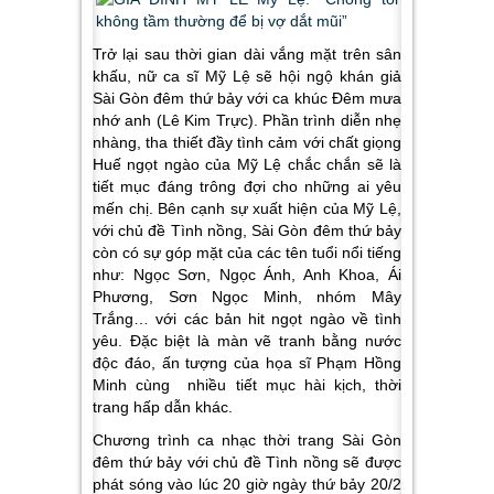
Trở lại sau thời gian dài vắng mặt trên sân
khấu, nữ ca sĩ Mỹ Lệ sẽ hội ngộ khán giả
Sài Gòn đêm thứ bảy
với ca khúc
Đêm mưa
nhớ anh
(Lê Kim Trực). Phần trình diễn nhẹ
nhàng, tha thiết đầy tình cảm với chất giọng
Huế ngọt ngào của Mỹ Lệ chắc chắn sẽ là
tiết mục đáng trông đợi cho những ai yêu
mến chị. Bên cạnh sự xuất hiện của Mỹ Lệ,
với chủ đề
Tình nồng
,
Sài Gòn đêm thứ bảy
còn có sự góp mặt của các tên tuổi nổi tiếng
như: Ngọc Sơn, Ngọc Ánh, Anh Khoa, Ái
Phương, Sơn Ngọc Minh, nhóm Mây
Trắng… với các bản hit ngọt ngào về tình
yêu. Đặc biệt là màn vẽ tranh bằng nước
độc đáo, ấn tượng của họa sĩ Phạm Hồng
Minh cùng nhiều tiết mục hài kịch, thời
trang hấp dẫn khác.
Chương trình ca nhạc thời trang
Sài Gòn
đêm thứ bảy
với chủ đề
Tình nồng
sẽ được
phát sóng vào lúc 20 giờ ngày thứ bảy 20/2