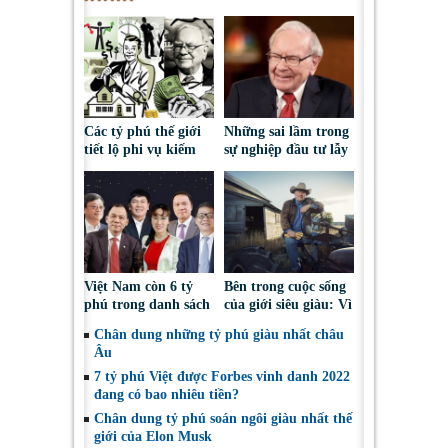
Các tỷ phú thế giới
Những sai lầm trong
tiết lộ phi vụ kiếm
sự nghiệp đầu tư lẫy
tiền đầu tiên
lừng của tỷ phú
Warren Buffet
Việt Nam còn 6 tỷ
Bên trong cuộc sống
phú trong danh sách
của giới siêu giàu: Vì
thế giới
sao nhiều tỷ phú vẫn
Chân dung những tỷ phú giàu nhất châu
làm việc nhà?
Âu
7 tỷ phú Việt được Forbes vinh danh 2022
đang có bao nhiêu tiền?
Chân dung tỷ phú soán ngôi giàu nhất thế
giới của Elon Musk