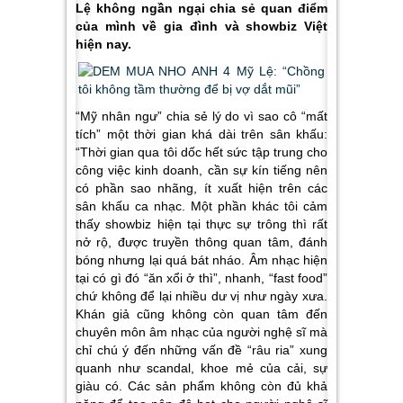
Lệ không ngần ngại chia sẻ quan điểm
của mình về gia đình và showbiz Việt
hiện nay.
“Mỹ nhân ngư” chia sẻ lý do vì sao cô “mất
tích” một thời gian khá dài trên sân khấu:
“Thời gian qua tôi dốc hết sức tập trung cho
công việc kinh doanh, cần sự kín tiếng nên
có phần sao nhãng, ít xuất hiện trên các
sân khấu ca nhạc. Một phần khác tôi cảm
thấy showbiz hiện tại thực sự trông thì rất
nở rộ, được truyền thông quan tâm, đánh
bóng nhưng lại quá bát nháo. Âm nhạc hiện
tại có gì đó “ăn xổi ở thì”, nhanh, “fast food”
chứ không để lại nhiều dư vị như ngày xưa.
Khán giả cũng không còn quan tâm đến
chuyên môn âm nhạc của người nghệ sĩ mà
chỉ chú ý đến những vấn đề “râu ria” xung
quanh như scandal, khoe mẻ của cải, sự
giàu có. Các sản phẩm không còn đủ khả