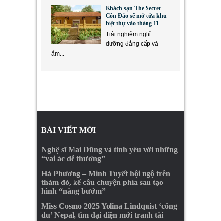
Khách sạn The Secret
Côn Đảo sẽ mở cửa khu
biệt thự vào tháng 11
Trải nghiệm nghỉ
dưỡng đẳng cấp và
ẩm...
BÀI VIẾT MỚI
Nghệ sĩ Mai Dũng và tình yêu với những
“vai ác dễ thương”
Hà Phương – Minh Tuyết hội ngộ trên
thảm đỏ, kể câu chuyện phía sau tạo
hình “nàng bướm”
Miss Cosmo 2025 Yolina Lindquist ‘công
du’ Nepal, tìm đại diện mới tranh tài