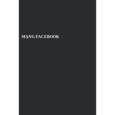
MẠNG FACEBOOK