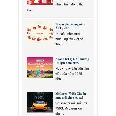
nhiều biến động thú
vị,...
12 con giáp trong năm
Ất Tỵ 2025
Dịp đầu năm mới,
nhiều người Việt có
thói...
Agoda tiết lộ 6 Xu hướng
Du lịch năm 2025
Ngay ngày đầu tiên làm
việc của năm 2025,
nền...
McLaren 750S: Chuẩn
mực mới cho siêu xe!
Với việc ra mắt mẫu xe
750S, McLaren xác
định...