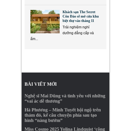
Khách sạn The Secret
Côn Đảo sẽ mở cửa khu
biệt thự vào tháng 11
Trải nghiệm nghỉ
dưỡng đẳng cấp và
ẩm...
BÀI VIẾT MỚI
Nghệ sĩ Mai Dũng và tình yêu với những
“vai ác dễ thương”
Hà Phương – Minh Tuyết hội ngộ trên
thảm đỏ, kể câu chuyện phía sau tạo
hình “nàng bướm”
Miss Cosmo 2025 Yolina Lindquist ‘công