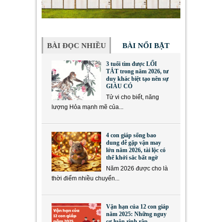
BÀI ĐỌC NHIỀU
BÀI NỔI BẬT
3 tuổi tìm được LỐI
TẮT trong năm 2026, tư
duy khác biệt tạo nên sự
GIÀU CÓ
Tử vi cho biết, năng
lượng Hỏa mạnh mẽ của...
4 con giáp sống bao
dung dễ gặp vận may
lớn năm 2026, tài lộc có
thể khởi sắc bất ngờ
Năm 2026 được cho là
thời điểm nhiều chuyển...
Vận hạn của 12 con giáp
năm 2025: Những nguy
cơ luôn rình rập