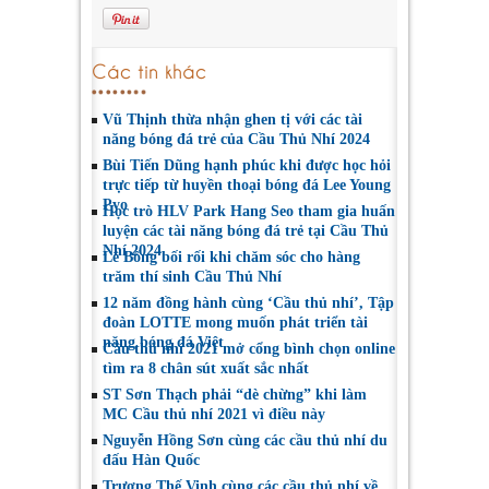
Các tin khác
Vũ Thịnh thừa nhận ghen tị với các tài
năng bóng đá trẻ của Cầu Thủ Nhí 2024
Bùi Tiến Dũng hạnh phúc khi được học hỏi
trực tiếp từ huyền thoại bóng đá Lee Young
Pyo
Học trò HLV Park Hang Seo tham gia huấn
luyện các tài năng bóng đá trẻ tại Cầu Thủ
Nhí 2024
Lê Bống bối rối khi chăm sóc cho hàng
trăm thí sinh Cầu Thủ Nhí
12 năm đồng hành cùng ‘Cầu thủ nhí’, Tập
đoàn LOTTE mong muốn phát triển tài
năng bóng đá Việt
Cầu thủ nhí 2021 mở cổng bình chọn online
tìm ra 8 chân sút xuất sắc nhất
ST Sơn Thạch phải “dè chừng” khi làm
MC Cầu thủ nhí 2021 vì điều này
Nguyễn Hồng Sơn cùng các cầu thủ nhí du
đấu Hàn Quốc
Trương Thế Vinh cùng các cầu thủ nhí về