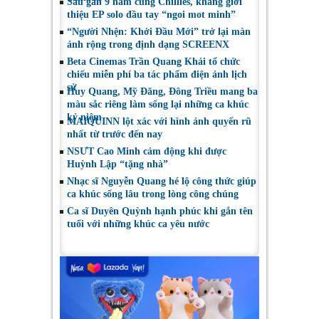
Sau gần 9 năm cùng Chillies, khang giới
thiệu EP solo đầu tay “ngoi mot minh”
“Người Nhện: Khởi Đầu Mới” trở lại màn
ảnh rộng trong định dạng SCREENX
Beta Cinemas Trần Quang Khải tổ chức
chiếu miễn phí ba tác phẩm điện ảnh lịch
sử
Huy Quang, Mỹ Đăng, Đông Triều mang ba
màu sắc riêng làm sống lại những ca khúc
kỷ niệm
MAIQUINN lột xác với hình ảnh quyến rũ
nhất từ trước đến nay
NSƯT Cao Minh cảm động khi được
Huỳnh Lập “tặng nhà”
Nhạc sĩ Nguyễn Quang hé lộ công thức giúp
ca khúc sống lâu trong lòng công chúng
Ca sĩ Duyên Quỳnh hạnh phúc khi gắn tên
tuổi với những khúc ca yêu nước