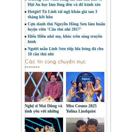
Hội An học làm lồng đèn và đổ bánh xèo
Hotgirl Tú Linh tái ngộ khán giả sau 3
tháng kết hôn
Cựu danh thủ Nguyễn Hồng Sơn làm huấn
luyện viên ‘Cầu thủ nhí 2017’
Hiếu Hiền nhớ mẹ, khóc trên sóng truyền
hình
Người mẫu Linh Sơn tiếp lửa bóng đá cho
10 cầu thủ nhí
Các tin cùng chuyên mục
Nghệ sĩ Mai Dũng và
Miss Cosmo 2025
tình yêu với những
Yolina Lindquist
“vai ác dễ thương”
‘công du’ Nepal, tìm
đại diện mới tranh
tài Miss Cosmo 2026