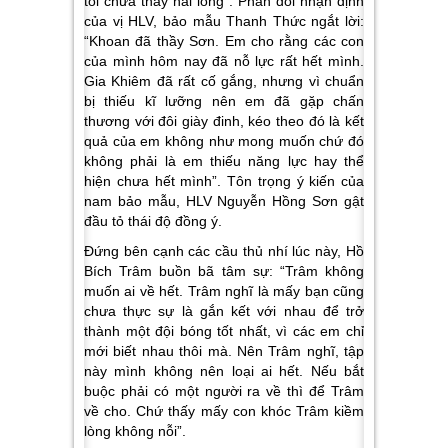
tôi chưa thấy hài lòng
”. Phản đối nhận định
của vị HLV, bảo mẫu Thanh Thức ngắt lời:
“
Khoan đã thầy Sơn. Em cho rằng các con
của mình hôm nay đã nỗ lực rất hết mình.
Gia Khiêm đã rất cố gắng, nhưng vì chuẩn
bị thiếu kĩ lưỡng nên em đã gặp chấn
thương với đôi giày đinh, kéo theo đó là kết
quả của em không như mong muốn chứ đó
không phải là em thiếu năng lực hay thể
hiện chưa hết mình
”. Tôn trọng ý kiến của
nam bảo mẫu, HLV Nguyễn Hồng Sơn gật
đầu tỏ thái độ đồng ý.
Đứng bên cạnh các cầu thủ nhí lúc này, Hồ
Bích Trâm buồn bã tâm sự: “
Trâm không
muốn ai về hết. Trâm nghĩ là mấy bạn cũng
chưa thực sự là gắn kết với nhau để trở
thành một đội bóng tốt nhất, vì các em chỉ
mới biết nhau thôi mà. Nên Trâm nghĩ, tập
này mình không nên loại ai hết. Nếu bắt
buộc phải có một người ra về thì để Trâm
về cho. Chứ thấy mấy con khóc Trâm kiềm
lòng không nỗi
”.