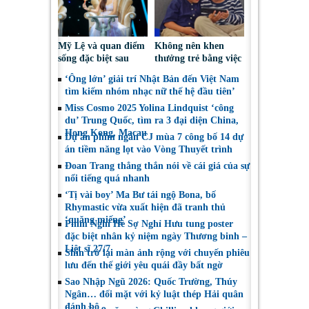
Mỹ Lệ và quan điểm
Không nên khen
sống đặc biệt sau
thưởng trẻ bằng việc
nhiều năm làm nghề
được sử dụng điện
‘Ông lớn’ giải trí Nhật Bản đến Việt Nam
thoại
tìm kiếm nhóm nhạc nữ thế hệ đầu tiên’
Miss Cosmo 2025 Yolina Lindquist ‘công
du’ Trung Quốc, tìm ra 3 đại diện China,
Hong Kong, Macau
Dự án phim ngắn CJ mùa 7 công bố 14 dự
án tiềm năng lọt vào Vòng Thuyết trình
Đoan Trang thẳng thắn nói về cái giá của sự
nổi tiếng quá nhanh
‘Tị vài boy’ Ma Bư tái ngộ Bona, bố
Rhymastic vừa xuất hiện đã tranh thủ
‘quăng miếng’
Phim Nghỉ Hè Sợ Nghỉ Hưu tung poster
đặc biệt nhân kỷ niệm ngày Thương binh –
Liệt sĩ 27/7
Shin trở lại màn ảnh rộng với chuyến phiêu
lưu đến thế giới yêu quái đầy bất ngờ
Sao Nhập Ngũ 2026: Quốc Trường, Thúy
Ngân… đối mặt với kỷ luật thép Hải quân
đánh bộ