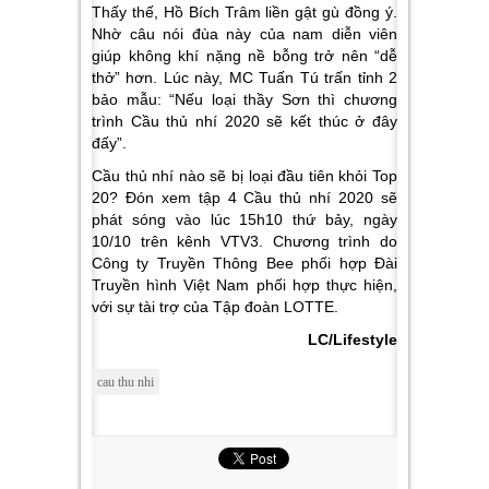
Thấy thế, Hồ Bích Trâm liền gật gù đồng ý.
Nhờ câu nói đùa này của nam diễn viên
giúp không khí nặng nề bỗng trở nên “dễ
thở” hơn. Lúc này, MC Tuấn Tú trấn tỉnh 2
bảo mẫu: “
Nếu loại thầy Sơn thì chương
trình Cầu thủ nhí 2020 sẽ kết thúc ở đây
đấy
”.
Cầu thủ nhí nào sẽ bị loại đầu tiên khỏi Top
20? Đón xem tập 4 Cầu thủ nhí 2020 sẽ
phát sóng vào lúc 15h10 thứ bảy, ngày
10/10 trên kênh VTV3. Chương trình do
Công ty Truyền Thông Bee phối hợp Đài
Truyền hình Việt Nam phối hợp thực hiện,
với sự tài trợ của Tập đoàn LOTTE.
LC/Lifestyle
cau thu nhi