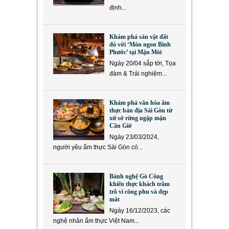
định...
Khám phá sản vật đất
đỏ với ‘Món ngon Bình
Phước’ tại Mặn Mòi
Ngày 20/04 sắp tới, Tọa
đàm & Trải nghiệm...
Khám phá văn hóa ẩm
thực bản địa Sài Gòn từ
xứ sở rừng ngập mặn
Cần Giờ
Ngày 23/03/2024,
người yêu ẩm thực Sài Gòn có...
Bánh nghệ Gò Công
khiến thực khách trầm
trồ vì công phu và đẹp
mắt
Ngày 16/12/2023, các
nghệ nhân ẩm thực Việt Nam...