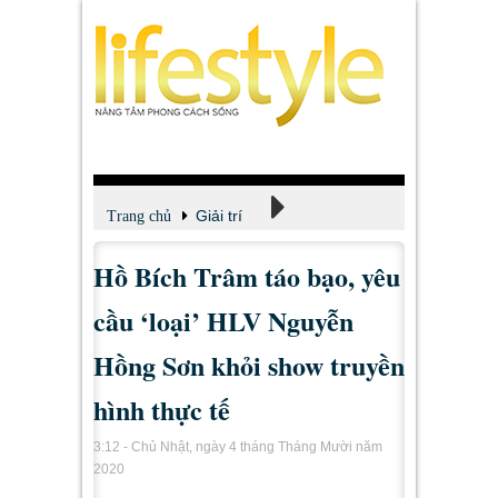
Giải trí
Trang chủ
Hồ Bích Trâm táo bạo, yêu
Xem - Nghe - Đọc
cầu ‘loại’ HLV Nguyễn
Hồng Sơn khỏi show truyền
hình thực tế
3:12 - Chủ Nhật, ngày 4 tháng Tháng Mười năm
2020