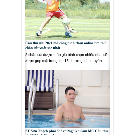
Cầu thủ nhí 2021 mở cổng bình chọn online tìm ra 8
chân sút xuất sắc nhất
8 chân sút được khán giả bình chọn nhiều nhất sẽ
được góp mặt trong top 15 chương trình truyền
hình thực tế Cầu...
ST Sơn Thạch phải “dè chừng” khi làm MC Cầu thủ