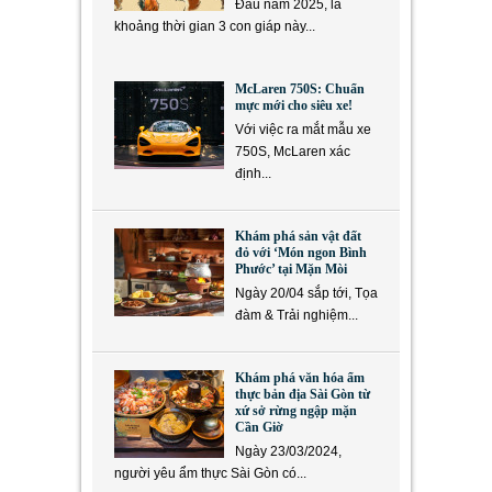
Đầu năm 2025, là
khoảng thời gian 3 con giáp này...
McLaren 750S: Chuẩn
mực mới cho siêu xe!
Với việc ra mắt mẫu xe
750S, McLaren xác
định...
Khám phá sản vật đất
đỏ với ‘Món ngon Bình
Phước’ tại Mặn Mòi
Ngày 20/04 sắp tới, Tọa
đàm & Trải nghiệm...
Khám phá văn hóa ẩm
thực bản địa Sài Gòn từ
xứ sở rừng ngập mặn
Cần Giờ
Ngày 23/03/2024,
người yêu ẩm thực Sài Gòn có...