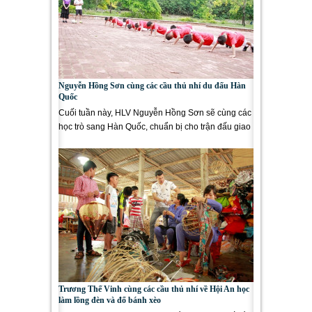
Nguyễn Hồng Sơn cùng các cầu thủ nhí du đấu Hàn
Quốc
Cuối tuần này, HLV Nguyễn Hồng Sơn sẽ cùng các
học trò sang Hàn Quốc, chuẩn bị cho trận đấu giao
hữu với FC Seoul....
Trương Thế Vinh cùng các cầu thủ nhí về Hội An học
làm lồng đèn và đổ bánh xèo