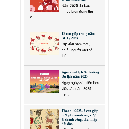
Năm 2025 dự báo
nhiều biến động thú
vị,...
12 con giáp trong năm
Ất Tỵ 2025
Dịp đầu năm mới,
nhiều người Việt có
thói...
Agoda tiết lộ 6 Xu hướng
Du lịch năm 2025
Ngay ngày đầu tiên làm
việc của năm 2025,
nền...
Tháng 1/2025, 3 con giáp
bứt phá mạnh mẽ, vượt
ải thành công, thu nhập
dồi dào