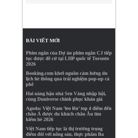
BÀI VIẾT MỚI
Phim ngắn của Dự án phim ngắn CJ tiếp
tục được đề cử tại LHP quốc tế Toronto
2026
Booking.com khơi nguồn cảm hứng du
lịch hè thông qua trải nghiệm pop-up cà
phê
Hai nàng hậu nhà Sen Vàng nhập hội,
cùng Duniverse chinh phục khán giả
Agoda: Việt Nam ‘leo lên’ top 4 điểm đến
châu Á được du khách châu Âu tìm
kiếm hè 2026
Việt Nam tiếp tục là thị trường trọng
điểm đối với nông sản, thực phẩm Ba