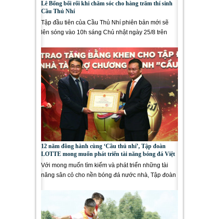
Lê Bống bối rối khi chăm sóc cho hàng trăm thí sinh
Cầu Thủ Nhí
Tập đầu tiên của Cầu Thủ Nhí phiên bản mới sẽ
lên sóng vào 10h sáng Chủ nhật ngày 25/8 trên
kênh VTV3. Chương trình...
12 năm đồng hành cùng ‘Cầu thủ nhí’, Tập đoàn
LOTTE mong muốn phát triển tài năng bóng đá Việt
Với mong muốn tìm kiếm và phát triển những tài
năng sân cỏ cho nền bóng đá nước nhà, Tập đoàn
LOTTE vinh dự đón...