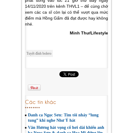
phát sóng vào lúc 21 giờ thứ Bảy ngày
14/11/2020 trên kênh THVL1 – để cùng chờ
xem các ca sĩ còn lại có thể vượt qua mức
điểm mà Hồng Gấm đã đạt được hay không
nhé.
Minh Thư/Lifestyle
Tuyệt đỉnh bolero
Các tin khác
Danh ca Ngọc Sơn: Tim tôi nhảy “lung
tung” khi nghe Như Ý hát
Văn Hương hát vọng cổ hơi dài khiến anh
ba Ngọc Sơn & danh ca Họa Mi đứng lên