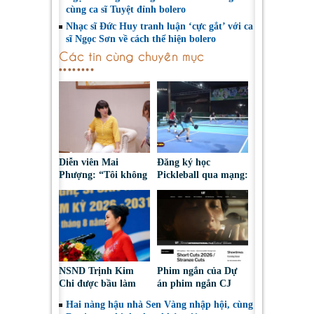
cùng ca sĩ Tuyệt đỉnh bolero
Nhạc sĩ Đức Huy tranh luận ‘cực gắt’ với ca
sĩ Ngọc Sơn về cách thể hiện bolero
Các tin cùng chuyên mục
Diễn viên Mai
Đăng ký học
Phượng: “Tôi không
Pickleball qua mạng:
bao giờ hối hận về
Nguy cơ bị chiếm
những gì mình đã
đoạt tài sản
chọn”
NSND Trịnh Kim
Phim ngắn của Dự
Chi được bầu làm
án phim ngắn CJ
Phó Chủ tịch Hội
tiếp tục được đề cử
Hai nàng hậu nhà Sen Vàng nhập hội, cùng
Nghệ sĩ Sân khấu
tại LHP quốc tế