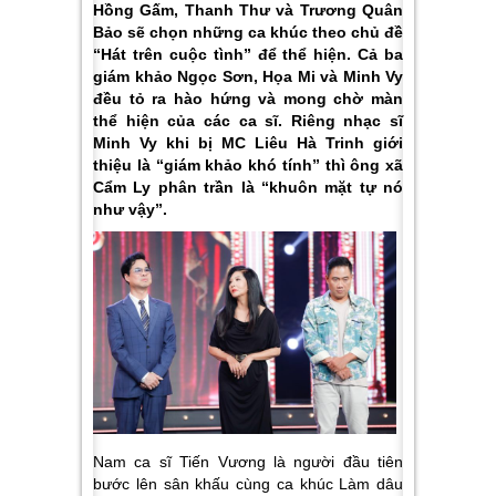
Hồng Gấm, Thanh Thư và Trương Quân
Bảo sẽ chọn những ca khúc theo chủ đề
“Hát trên cuộc tình” để thể hiện. Cả ba
giám khảo Ngọc Sơn, Họa Mi và Minh Vy
đều tỏ ra hào hứng và mong chờ màn
thể hiện của các ca sĩ. Riêng nhạc sĩ
Minh Vy khi bị MC Liêu Hà Trinh giới
thiệu là “giám khảo khó tính” thì ông xã
Cẩm Ly phân trần là “khuôn mặt tự nó
như vậy”.
Nam ca sĩ Tiến Vương là người đầu tiên
bước lên sân khấu cùng ca khúc Làm dâu