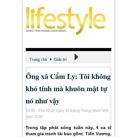
Giải trí
Trang chủ
Ông xã Cẩm Ly: Tôi không
Xem - Nghe - Đọc
khó tính mà khuôn mặt tự
nó như vậy
10:40 - Chủ Nhật, ngày 15 tháng Tháng Mười Một
năm 2020
Trong tập phát sóng tuần này, 4 ca sĩ
tham gia tranh tài bao gồm: Tiến Vương,