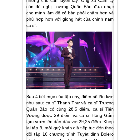
những chỗ cần luyến láy. Ông xã Cẩm Ly
còn đề nghị Trương Quân Bảo đưa nhạc
cho mình làm để có bản phối chậm hơn và
phù hợp hơn với giọng hát của chính nam
ca sĩ.
Sau 4 tiết mục của tập này, điểm số lần lượt
như sau: ca sĩ Thanh Thư và ca sĩ Trương
Quân Bảo có cùng 28,5 điểm, ca sĩ Tiến
Vương được 29 điểm và ca sĩ Hồng Gấm
tạm vươn lên dẫn dầu với 29,25 điểm. Khép
lại tập 9, mời quý khán giả tiếp tục đón theo
dõi tập 10 chương trình Tuyệt đỉnh Bolero