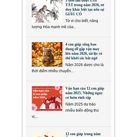
3 tuổi tìm được LỐI
TẮT trong năm 2026, tư
duy khác biệt tạo nên sự
GIÀU CÓ
Tử vi cho biết, năng
lượng Hỏa mạnh mẽ của...
4 con giáp sống bao
dung dễ gặp vận may
lớn năm 2026, tài lộc có
thể khởi sắc bất ngờ
Năm 2026 được cho là
thời điểm nhiều chuyển...
Vận hạn của 12 con giáp
năm 2025: Những nguy
cơ luôn rình rập
Năm 2025 dự báo
nhiều biến động thú
vị,...
12 con giáp trong năm