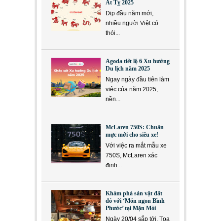
Ất Tỵ 2025
Dịp đầu năm mới,
nhiều người Việt có
thói...
Agoda tiết lộ 6 Xu hướng
Du lịch năm 2025
Ngay ngày đầu tiên làm
việc của năm 2025,
nền...
McLaren 750S: Chuẩn
mực mới cho siêu xe!
Với việc ra mắt mẫu xe
750S, McLaren xác
định...
Khám phá sản vật đất
đỏ với ‘Món ngon Bình
Phước’ tại Mặn Mòi
Ngày 20/04 sắp tới, Tọa