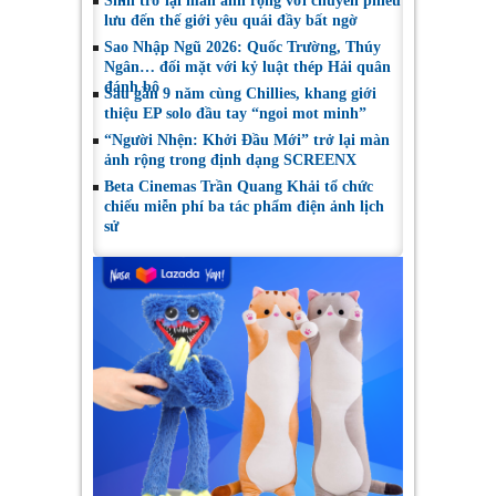
Shin trở lại màn ảnh rộng với chuyến phiêu
lưu đến thế giới yêu quái đầy bất ngờ
Sao Nhập Ngũ 2026: Quốc Trường, Thúy
Ngân… đối mặt với kỷ luật thép Hải quân
đánh bộ
Sau gần 9 năm cùng Chillies, khang giới
thiệu EP solo đầu tay “ngoi mot minh”
“Người Nhện: Khởi Đầu Mới” trở lại màn
ảnh rộng trong định dạng SCREENX
Beta Cinemas Trần Quang Khải tổ chức
chiếu miễn phí ba tác phẩm điện ảnh lịch
sử