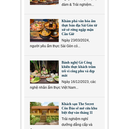
đàm & Trải nghiệm...
Khám phá văn hóa ẩm
thực bản địa Sài Gòn từ
xứ sở rừng ngập mặn
Cần Giờ
Ngày 23/03/2024,
người yêu ẩm thực Sài Gòn có...
Bánh nghệ Gò Công
khiến thực khách trầm
trồ vì công phu và đẹp
mắt
Ngày 16/12/2023, các
nghệ nhân ẩm thực Việt Nam...
Khách sạn The Secret
Côn Đảo sẽ mở cửa khu
biệt thự vào tháng 11
Trải nghiệm nghỉ
dưỡng đẳng cấp và