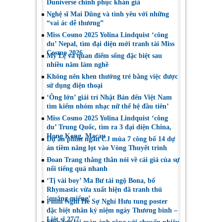
Duniverse chinh phục khán giả
Việt Nam
Toronto 2026
Nghệ sĩ Mai Dũng và tình yêu với những
“vai ác dễ thương”
Miss Cosmo 2025 Yolina Lindquist ‘công
du’ Nepal, tìm đại diện mới tranh tài Miss
Cosmo 2026
Mỹ Lệ và quan điểm sống đặc biệt sau
nhiều năm làm nghề
Không nên khen thưởng trẻ bằng việc được
sử dụng điện thoại
‘Ông lớn’ giải trí Nhật Bản đến Việt Nam
tìm kiếm nhóm nhạc nữ thế hệ đầu tiên’
Miss Cosmo 2025 Yolina Lindquist ‘công
du’ Trung Quốc, tìm ra 3 đại diện China,
Hong Kong, Macau
Dự án phim ngắn CJ mùa 7 công bố 14 dự
án tiềm năng lọt vào Vòng Thuyết trình
Đoan Trang thẳng thắn nói về cái giá của sự
nổi tiếng quá nhanh
‘Tị vài boy’ Ma Bư tái ngộ Bona, bố
Rhymastic vừa xuất hiện đã tranh thủ
‘quăng miếng’
Phim Nghỉ Hè Sợ Nghỉ Hưu tung poster
đặc biệt nhân kỷ niệm ngày Thương binh –
Liệt sĩ 27/7