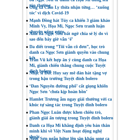
tán thưởng
Ông xã Cẩm Ly thừa nhận từng… ‘xuống
tóc’ vì dịch Covid-19
Mạnh Đồng hát Túy ca khiến 3 giám khảo
Minh Vy, Họa Mi, Ngọc Sơn tranh luận
chuyện uống rượu
Anh ba Ngọc Sơn bất ngờ chia sẻ lý do vì
sao đến bây giờ vẫn ‘ế’
Da diết trong “Tôi vẫn cô đơn”, học trò
danh ca Ngọc Sơn giành quyền vào chung
kết
Trần Vũ kết hợp ăn ý cùng danh ca Họa
Mi, giành chiến thắng chung cuộc Tuyệt
đỉnh bolero
Nhạc sĩ Đức Huy say mê đàn hát tặng vợ
trong hậu trường Tuyệt đỉnh bolero
‘Đan Nguyên đường phố’ cất giọng khiến
Ngọc Sơn ‘chưa kịp hoàn hồn’
Hamlet Trương ẵm ngay giải thưởng với ca
khúc tự sáng tác trong Tuyệt đỉnh bolero
Phan Ngọc Luân được khen chiêu trò,
giành giải ấn tượng trong Tuyệt đỉnh bolero
Danh ca Họa Mi khẳng định yêu bản thân
mình khi về Việt Nam hoạt động nghệ
thuật
Ngọc Sơn ngẫu hứng lên sân khấu song ca