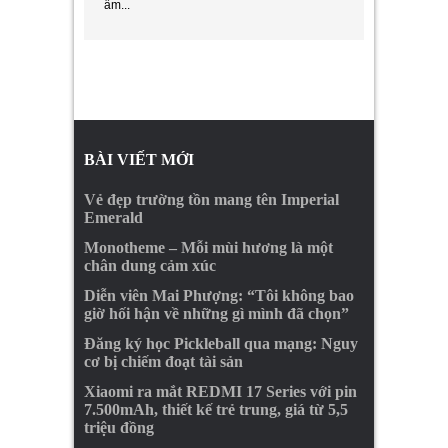
ẩm...
BÀI VIẾT MỚI
Vẻ đẹp trường tồn mang tên Imperial
Emerald
Monotheme – Mỗi mùi hương là một
chân dung cảm xúc
Diễn viên Mai Phượng: “Tôi không bao
giờ hối hận về những gì mình đã chọn”
Đăng ký học Pickleball qua mạng: Nguy
cơ bị chiếm đoạt tài sản
Xiaomi ra mắt REDMI 17 Series với pin
7.500mAh, thiết kế trẻ trung, giá từ 5,5
triệu đồng