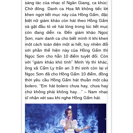
sáng tác của nhạc sĩ Ngân Giang, ca khúc:
Chờ đông. Danh ca Họa Mi không tiếc lời
khen ngợi tiết mục này của Hồng Gấm, đặc
biệt nữ giám khảo còn hát theo Hồng Gấm
và gật đầu tỏ vẻ hài lòng trong lúc tiết mục
còn đang diễn ra. Đến giám khảo Ngọc
Sơn, nam danh ca cho biết mình ít khi khen
một cách toàn diện một ai hết, tuy nhiên đối
với phần thể hiện này của Hồng Gấm thì
Ngọc Sơn cho hẳn 10 điểm tuyệt đối. Còn
với “giám khảo khó tính” Minh Vy thì khác,
ông xã Cẩm Ly trấn an 3 thí sinh còn lại vì
Ngọc Sơn đã cho Hồng Gấm 10 điểm, đồng
thời yêu cầu Hồng Gấm hát thuần một câu
bolero.
“Em hát bolero chưa hay, chưa hay
chứ không phải không hay…” –
Nam nhạc
sĩ nhận xét sau khi nghe Hồng Gấm hát.