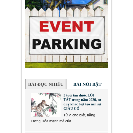
BÀI ĐỌC NHIỀU
BÀI NỔI BẬT
3 tuổi tìm được LỐI
TẮT trong năm 2026, tư
duy khác biệt tạo nên sự
GIÀU CÓ
Tử vi cho biết, năng
lượng Hỏa mạnh mẽ của...