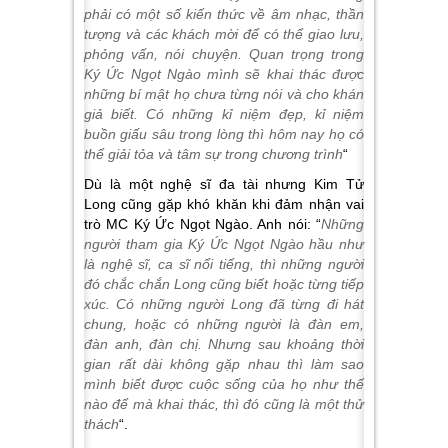
phải có một số kiến thức về âm nhạc, thần
tượng và các khách mời để có thể giao lưu,
phỏng vấn, nói chuyện. Quan trọng trong
Ký Ức Ngọt Ngào mình sẽ khai thác được
những bí mật họ chưa từng nói và cho khán
giả biết. Có những kỉ niệm đẹp, kỉ niệm
buồn giấu sâu trong lòng thì hôm nay họ có
thể giải tỏa và tâm sự trong chương trình
“
Dù là một nghệ sĩ đa tài nhưng Kim Tử
Long cũng gặp khó khăn khi đảm nhận vai
trò MC Ký Ức Ngọt Ngào. Anh nói: “
Những
người tham gia Ký Ức Ngọt Ngào hầu như
là nghệ sĩ, ca sĩ nổi tiếng, thì những người
đó chắc chắn Long cũng biết hoặc từng tiếp
xúc. Có những người Long đã từng đi hát
chung, hoặc có những người là đàn em,
đàn anh, đàn chị. Nhưng sau khoảng thời
gian rất dài không gặp nhau thì làm sao
mình biết được cuộc sống của họ như thế
nào để mà khai thác, thì đó cũng là một thử
thách
“.