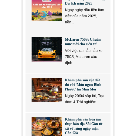
Du lịch năm 2025
Ngay ngày đầu tiên làm
việc của năm 2025,
nền...
McLaren 750S: Chuẩn
mực mới cho siêu xe!
Với việc ra mắt mẫu xe
750S, McLaren xác
định...
Khám phá sản vật đất
đỏ với ‘Món ngon Bình
Phước’ tại Mặn Mòi
Ngày 20/04 sắp tới, Tọa
đàm & Trải nghiệm...
Khám phá văn hóa ẩm
thực bản địa Sài Gòn từ
xứ sở rừng ngập mặn
Cần Giờ