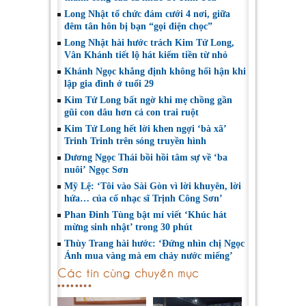
Long Nhật tổ chức đám cưới 4 nơi, giữa
đêm tân hôn bị bạn “gọi điện chọc”
Long Nhật hài hước trách Kim Tử Long,
Vân Khánh tiết lộ hát kiếm tiền từ nhỏ
Khánh Ngọc khẳng định không hối hận khi
lập gia đình ở tuổi 29
Kim Tử Long bất ngờ khi mẹ chồng gần
gũi con dâu hơn cả con trai ruột
Kim Tử Long hết lời khen ngợi ‘bà xã’
Trinh Trinh trên sóng truyền hình
Dương Ngọc Thái bồi hồi tâm sự về ‘ba
nuôi’ Ngọc Sơn
Mỹ Lệ: ‘Tôi vào Sài Gòn vì lời khuyên, lời
hứa… của cố nhạc sĩ Trịnh Công Sơn’
Phan Đinh Tùng bật mí viết ‘Khúc hát
mừng sinh nhật’ trong 30 phút
Thùy Trang hài hước: ‘Đứng nhìn chị Ngọc
Ánh mua vàng mà em chảy nước miếng’
Các tin cùng chuyên mục