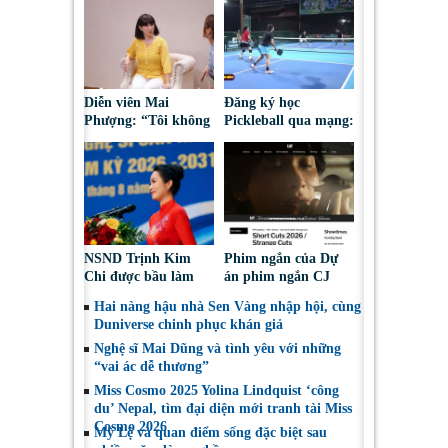
Diễn viên Mai
Đăng ký học
Phượng: “Tôi không
Pickleball qua mạng:
bao giờ hối hận về
Nguy cơ bị chiếm
những gì mình đã
đoạt tài sản
chọn”
NSND Trịnh Kim
Phim ngắn của Dự
Chi được bầu làm
án phim ngắn CJ
Phó Chủ tịch Hội
tiếp tục được đề cử
Hai nàng hậu nhà Sen Vàng nhập hội, cùng
Nghệ sĩ Sân khấu
tại LHP quốc tế
Duniverse chinh phục khán giả
Việt Nam
Toronto 2026
Nghệ sĩ Mai Dũng và tình yêu với những
“vai ác dễ thương”
Miss Cosmo 2025 Yolina Lindquist ‘công
du’ Nepal, tìm đại diện mới tranh tài Miss
Cosmo 2026
Mỹ Lệ và quan điểm sống đặc biệt sau