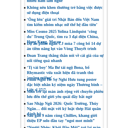
nhiều năm làm nghề
Không nên khen thưởng trẻ bằng việc được
sử dụng điện thoại
‘Ông lớn’ giải trí Nhật Bản đến Việt Nam
tìm kiếm nhóm nhạc nữ thế hệ đầu tiên’
Miss Cosmo 2025 Yolina Lindquist ‘công
du’ Trung Quốc, tìm ra 3 đại diện China,
Hong Kong, Macau
Dự án phim ngắn CJ mùa 7 công bố 14 dự
án tiềm năng lọt vào Vòng Thuyết trình
Đoan Trang thẳng thắn nói về cái giá của sự
nổi tiếng quá nhanh
‘Tị vài boy’ Ma Bư tái ngộ Bona, bố
Rhymastic vừa xuất hiện đã tranh thủ
‘quăng miếng’
Phim Nghỉ Hè Sợ Nghỉ Hưu tung poster
đặc biệt nhân kỷ niệm ngày Thương binh –
Liệt sĩ 27/7
Shin trở lại màn ảnh rộng với chuyến phiêu
lưu đến thế giới yêu quái đầy bất ngờ
Sao Nhập Ngũ 2026: Quốc Trường, Thúy
Ngân… đối mặt với kỷ luật thép Hải quân
đánh bộ
Sau gần 9 năm cùng Chillies, khang giới
thiệu EP solo đầu tay “ngoi mot minh”
“Người Nhện: Khởi Đầu Mới” trở lại màn