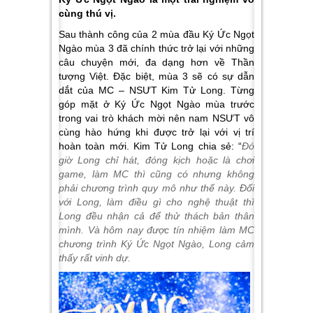
cùng thú vị.
Sau thành công của 2 mùa đầu Ký Ức Ngọt
Ngào mùa 3 đã chính thức trở lại với những
câu chuyện mới, đa dạng hơn về Thần
tượng Việt. Đặc biệt, mùa 3 sẽ có sự dẫn
dắt của MC – NSƯT Kim Tử Long. Từng
góp mặt ở Ký Ức Ngọt Ngào mùa trước
trong vai trò khách mời nên nam NSƯT vô
cùng hào hứng khi được trở lại với vị trí
hoàn toàn mới. Kim Tử Long chia sẻ: “
Đó
giờ Long chỉ hát, đóng kịch hoặc là chơi
game, làm MC thì cũng có nhưng không
phải chương trình quy mô như thế này. Đối
với Long, làm điều gì cho nghệ thuật thì
Long đều nhận cả để thử thách bản thân
mình. Và hôm nay được tín nhiệm làm MC
chương trình Ký Ức Ngọt Ngào, Long cảm
thấy rất vinh dự.