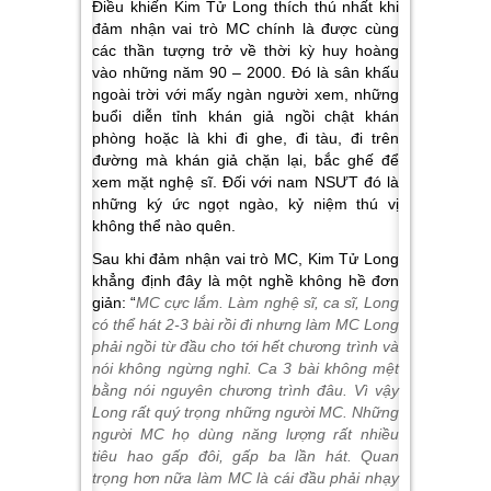
Điều khiến Kim Tử Long thích thú nhất khi
đảm nhận vai trò MC chính là được cùng
các thần tượng trở về thời kỳ huy hoàng
vào những năm 90 – 2000. Đó là sân khấu
ngoài trời với mấy ngàn người xem, những
buổi diễn tỉnh khán giả ngồi chật khán
phòng hoặc là khi đi ghe, đi tàu, đi trên
đường mà khán giả chặn lại, bắc ghế để
xem mặt nghệ sĩ. Đối với nam NSƯT đó là
những ký ức ngọt ngào, kỷ niệm thú vị
không thể nào quên.
Sau khi đảm nhận vai trò MC, Kim Tử Long
khẳng định đây là một nghề không hề đơn
giản: “
MC cực lắm. Làm nghệ sĩ, ca sĩ, Long
có thể hát 2-3 bài rồi đi nhưng làm MC Long
phải ngồi từ đầu cho tới hết chương trình và
nói không ngừng nghỉ. Ca 3 bài không mệt
bằng nói nguyên chương trình đâu. Vì vậy
Long rất quý trọng những người MC. Những
người MC họ dùng năng lượng rất nhiều
tiêu hao gấp đôi, gấp ba lần hát. Quan
trọng hơn nữa làm MC là cái đầu phải nhạy