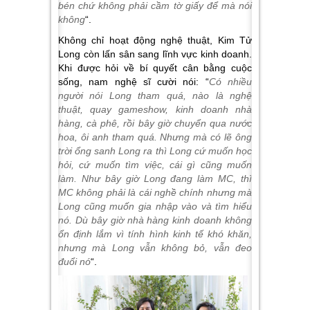
bén chứ không phải cầm tờ giấy để mà nói
không
“.
Không chỉ hoạt động nghệ thuật, Kim Tử
Long còn lấn sân sang lĩnh vực kinh doanh.
Khi được hỏi về bí quyết cân bằng cuộc
sống, nam nghệ sĩ cười nói: “
Có nhiều
người nói Long tham quá, nào là nghệ
thuật, quay gameshow, kinh doanh nhà
hàng, cà phê, rồi bây giờ chuyển qua nước
hoa, ôi anh tham quá. Nhưng mà có lẽ ông
trời ổng sanh Long ra thì Long cứ muốn học
hỏi, cứ muốn tìm việc, cái gì cũng muốn
làm. Như bây giờ Long đang làm MC, thì
MC không phải là cái nghề chính nhưng mà
Long cũng muốn gia nhập vào và tìm hiểu
nó. Dù bây giờ nhà hàng kinh doanh không
ổn định lắm vì tính hình kinh tế khó khăn,
nhưng mà Long vẫn không bỏ, vẫn đeo
đuổi nó
“.