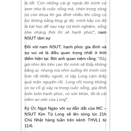
là tốt. Còn những cái gì ngoài đó mình cứ
xem như là cuộc sống mà, chén trong sóng
nó còn khua thì gia đình nhiều khi cũng có
lúc không bằng lòng gì đó, mình hãy coi đó
là bài học để sau này rút kinh nghiệm, sống
nhẹ nhàng thôi thì sẽ hạnh phúc
“, nam
NSƯT tâm sự.
Đối với nam NSƯT, hạnh phúc gia đình và
sự vui vẻ là điều quan trọng nhất ở thời
điểm hiện tại. Bởi anh quan niệm rằng: “
Bây
giờ nhìn lên trên cao thì mình sẽ thấy không
bằng ai, nhưng mà nhìn xuống thì mình còn
hơn rất nhiều người, vì vậy Long cảm thấy
quá mãn nguyện rồi. Long chỉ mong không
có sự cố gì xảy ra trong cuộc sống, gia đình
luôn luôn hạnh phúc, có sức khỏe, đó là cái
niềm ao ước của Long
“.
Ký Ức Ngọt Ngào với sự dẫn dắt của MC –
NSƯT Kim Tử Long sẽ lên sóng lúc 21h
Chủ Nhật hàng tuần trên kênh THVL1 từ
11/6.