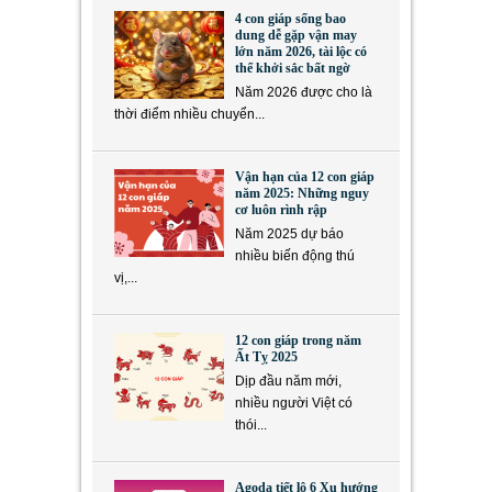
4 con giáp sống bao
dung dễ gặp vận may
lớn năm 2026, tài lộc có
thể khởi sắc bất ngờ
Năm 2026 được cho là
thời điểm nhiều chuyển...
Vận hạn của 12 con giáp
năm 2025: Những nguy
cơ luôn rình rập
Năm 2025 dự báo
nhiều biến động thú
vị,...
12 con giáp trong năm
Ất Tỵ 2025
Dịp đầu năm mới,
nhiều người Việt có
thói...
Agoda tiết lộ 6 Xu hướng