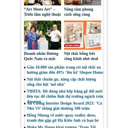
“Art Meets Art” –
Nâng tầm phong
Triển lãm nghệ thuật
cách sống cùng
& thiết kế của
Somerset Vista Ho
Hoàng Nam Group
Chi Minh City
quy tụ dàn sao Việt
Doanh nhân Dương
Nội thất bỗng bớt
Quốc Nam ra mắt
cồng kềnh nhờ deal
thương hiệu
xịn với phí ship 0
Gần 10.000 sản phẩm trang trí nội thất xu
GORDON tại thị
đồng từ siêu sale
hướng giảm đến 49% ‘lên kệ’ Shopee Home
trường Việt Nam
Shopee 7.7
Nội thất chuẩn gu, nâng cấp chất lượng
sống cho hội ‘mê nhà’
TIDITA: Đồ dùng nhà bếp bằng gỗ đổi mới
liên tục để chiếm lĩnh thị trường ngách trên
Amazon
An Cuong Interior Design Award 2023: ‘Cả
Nhà Về’ thắng giải thưởng 100 triệu
Hồng Nhung về nước quay reality show,
tranh thủ gặp gỡ Hà Kiều Anh và bạn bè
Make My Home khai trương ‘Trạm Tối