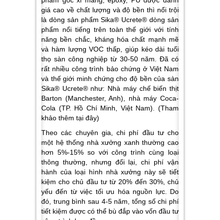
phẩm gốc xi măng, epoxy, PU được đánh
giá cao về chất lượng và độ bền thì nổi trội
là dòng sản phẩm Sika® Ucrete® dòng sản
phẩm nổi tiếng trên toàn thế giới với tính
năng bền chắc, kháng hóa chất mạnh mẽ
và hàm lượng VOC thấp, giúp kéo dài tuổi
thọ sàn công nghiệp từ 30-50 năm. Đã có
rất nhiều công trình bảo chứng ở Việt Nam
và thế giới minh chứng cho độ bền của sàn
Sika® Ucrete® như: Nhà máy chế biến thịt
Barton (Manchester, Anh), nhà máy Coca-
Cola (TP. Hồ Chí Minh, Việt Nam). (
Tham
khảo thêm tại đây
)
Theo các chuyên gia, chi phí đầu tư cho
một hệ thống nhà xưởng xanh thường cao
hơn
5%-15%
so với công trình cùng loại
thông thường, nhưng đổi lại, chi phí vận
hành của loại hình nhà xưởng này sẽ tiết
kiệm cho chủ đầu tư từ 20% đến 30%, chủ
yếu đến từ việc tối ưu hóa nguồn lực. Do
đó, trung bình sau 4-5 năm, tổng số chi phí
tiết kiệm được có thể bù đắp vào vốn đầu tư