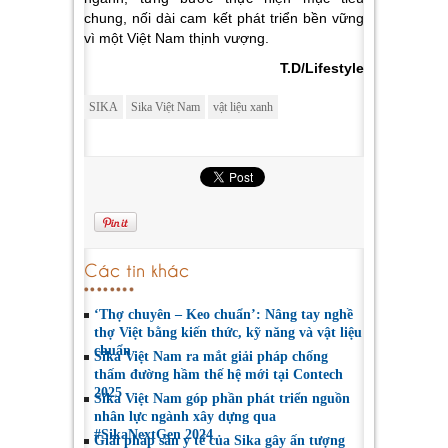
chung, nối dài cam kết phát triển bền vững
vì một Việt Nam thịnh vượng.
T.D/Lifestyle
SIKA
Sika Việt Nam
vật liệu xanh
Các tin khác
‘Thợ chuyên – Keo chuẩn’: Nâng tay nghề
thợ Việt bằng kiến thức, kỹ năng và vật liệu
chuẩn
Sika Việt Nam ra mắt giải pháp chống
thấm đường hầm thế hệ mới tại Contech
2025
Sika Việt Nam góp phần phát triển nguồn
nhân lực ngành xây dựng qua
#SikaNextGen 2024
Giải pháp sàn y tế của Sika gây ấn tượng