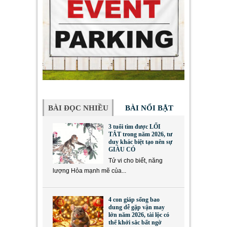
BÀI ĐỌC NHIỀU
BÀI NỔI BẬT
3 tuổi tìm được LỐI
TẮT trong năm 2026, tư
duy khác biệt tạo nên sự
GIÀU CÓ
Tử vi cho biết, năng
lượng Hỏa mạnh mẽ của...
4 con giáp sống bao
dung dễ gặp vận may
lớn năm 2026, tài lộc có
thể khởi sắc bất ngờ