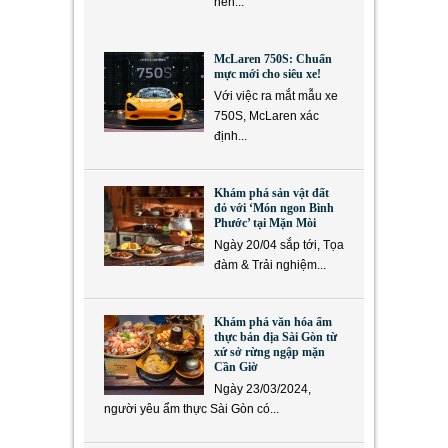
nền...
McLaren 750S: Chuẩn
mực mới cho siêu xe!
Với việc ra mắt mẫu xe
750S, McLaren xác
định...
Khám phá sản vật đất
đỏ với ‘Món ngon Bình
Phước’ tại Mặn Mòi
Ngày 20/04 sắp tới, Tọa
đàm & Trải nghiệm...
Khám phá văn hóa ẩm
thực bản địa Sài Gòn từ
xứ sở rừng ngập mặn
Cần Giờ
Ngày 23/03/2024,
người yêu ẩm thực Sài Gòn có...