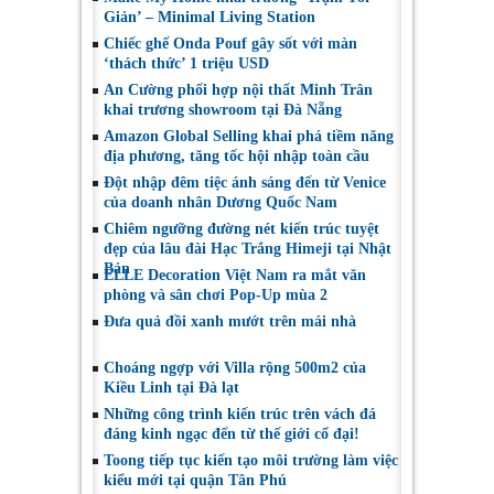
Giản’ – Minimal Living Station
Chiếc ghế Onda Pouf gây sốt với màn
‘thách thức’ 1 triệu USD
An Cường phối hợp nội thất Minh Trân
khai trương showroom tại Đà Nẵng
Amazon Global Selling khai phá tiềm năng
địa phương, tăng tốc hội nhập toàn cầu
Đột nhập đêm tiệc ánh sáng đến từ Venice
của doanh nhân Dương Quốc Nam
Chiêm ngưỡng đường nét kiến trúc tuyệt
đẹp của lâu đài Hạc Trắng Himeji tại Nhật
Bản
ELLE Decoration Việt Nam ra mắt văn
phòng và sân chơi Pop-Up mùa 2
Đưa quả đồi xanh mướt trên mái nhà
Choáng ngợp với Villa rộng 500m2 của
Kiều Linh tại Đà lạt
Những công trình kiến trúc trên vách đá
đáng kinh ngạc đến từ thế giới cổ đại!
Toong tiếp tục kiến tạo môi trường làm việc
kiểu mới tại quận Tân Phú