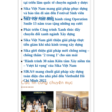
tại triển lãm quốc tế chuyên ngành y dược
Sika Việt Nam mang giải pháp phục dựng
và bảo tồn di sản đến Festival Sinh viên
Kiến trúc toàn quốc
Sika Việt Nam đồng hành cùng Operation
Smile 13 năm trao tặng những nụ cười
Phát triển Công trình Xanh thúc đẩy
chuyển đổi xanh ngành Xây dựng
Sika Việt Nam giới thiệu giải pháp thực
tiễn giảm khí nhà kính trong xây dựng
Sika giới thiệu giải pháp mới chống nóng –
chống thấm ‘2 trong 1’ cho sàn mái
‘Hành trình 30 năm Kiên tâm Xây niềm tin
– Vượt kì vọng’ của Sika Việt Nam
SIKA® mang chuỗi giải pháp xây dựng
toàn diện cho nhà phố đến Vietbuild Hồ
Chí Minh 2022
Các tin cùng chuyên mục