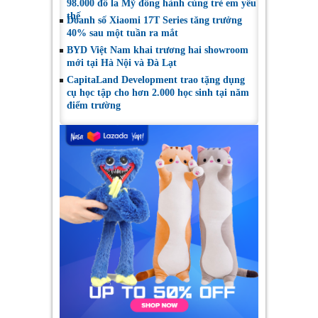
98.000 đô la Mỹ đồng hành cùng trẻ em yếu
thế
Doanh số Xiaomi 17T Series tăng trưởng
40% sau một tuần ra mắt
BYD Việt Nam khai trương hai showroom
mới tại Hà Nội và Đà Lạt
CapitaLand Development trao tặng dụng
cụ học tập cho hơn 2.000 học sinh tại năm
điểm trường