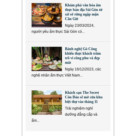
Khám phá văn hóa ẩm
thực bản địa Sài Gòn từ
xứ sở rừng ngập mặn
Cần Giờ
Ngày 23/03/2024,
người yêu ẩm thực Sài Gòn có...
Bánh nghệ Gò Công
khiến thực khách trầm
trồ vì công phu và đẹp
mắt
Ngày 16/12/2023, các
nghệ nhân ẩm thực Việt Nam...
Khách sạn The Secret
Côn Đảo sẽ mở cửa khu
biệt thự vào tháng 11
Trải nghiệm nghỉ
dưỡng đẳng cấp và
ẩm...