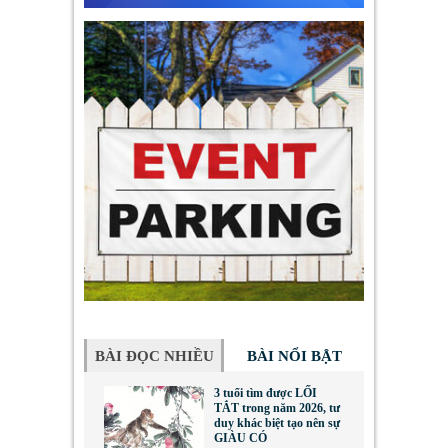
BÀI ĐỌC NHIỀU
BÀI NỔI BẬT
3 tuổi tìm được LỐI
TẮT trong năm 2026, tư
duy khác biệt tạo nên sự
GIÀU CÓ