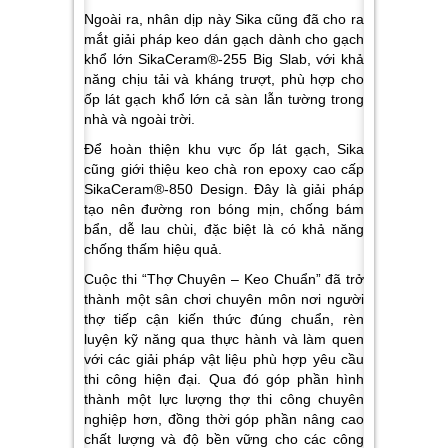
Ngoài ra, nhân dịp này Sika cũng đã cho ra
mắt giải pháp keo dán gạch dành cho gạch
khổ lớn SikaCeram®-255 Big Slab, với khả
năng chịu tải và kháng trượt, phù hợp cho
ốp lát gạch khổ lớn cả sàn lẫn tường trong
nhà và ngoài trời.
Để hoàn thiện khu vực ốp lát gạch, Sika
cũng giới thiệu keo chà ron epoxy cao cấp
SikaCeram®-850 Design. Đây là giải pháp
tạo nên đường ron bóng mịn, chống bám
bẩn, dễ lau chùi, đặc biệt là có khả năng
chống thấm hiệu quả.
Cuộc thi “Thợ Chuyên – Keo Chuẩn” đã trở
thành một sân chơi chuyên môn nơi người
thợ tiếp cận kiến thức đúng chuẩn, rèn
luyện kỹ năng qua thực hành và làm quen
với các giải pháp vật liệu phù hợp yêu cầu
thi công hiện đại. Qua đó góp phần hình
thành một lực lượng thợ thi công chuyên
nghiệp hơn, đồng thời góp phần nâng cao
chất lượng và độ bền vững cho các công