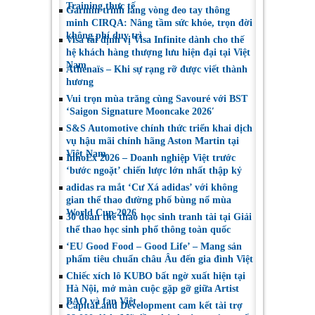
Training thực tế
Garmin trình làng vòng đeo tay thông
minh CIRQA: Nâng tầm sức khỏe, trọn đời
không phí duy trì
Visa tái định vị Visa Infinite dành cho thế
hệ khách hàng thượng lưu hiện đại tại Việt
Nam
Athénaïs – Khi sự rạng rỡ được viết thành
hương
Vui trọn mùa trăng cùng Savouré với BST
‘Saigon Signature Mooncake 2026′
S&S Automotive chính thức triển khai dịch
vụ hậu mãi chính hãng Aston Martin tại
Việt Nam
InnoEx 2026 – Doanh nghiệp Việt trước
‘bước ngoặt’ chiến lược lớn nhất thập kỷ
adidas ra mắt ‘Cư Xá adidas’ với không
gian thể thao đường phố bùng nổ mùa
World Cup 2026
30 đoàn thể thao học sinh tranh tài tại Giải
thể thao học sinh phổ thông toàn quốc
‘EU Good Food – Good Life’ – Mang sản
phẩm tiêu chuẩn châu Âu đến gia đình Việt
Chiếc xích lô KUBO bất ngờ xuất hiện tại
Hà Nội, mở màn cuộc gặp gỡ giữa Artist
BAO và fan Việt
CapitaLand Development cam kết tài trợ