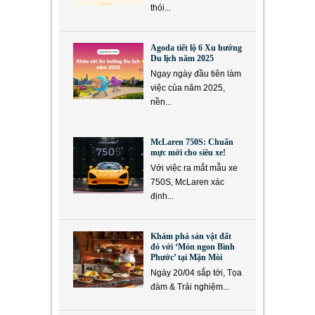
thói...
Agoda tiết lộ 6 Xu hướng
Du lịch năm 2025
Ngay ngày đầu tiên làm
việc của năm 2025,
nền...
McLaren 750S: Chuẩn
mực mới cho siêu xe!
Với việc ra mắt mẫu xe
750S, McLaren xác
định...
Khám phá sản vật đất
đỏ với ‘Món ngon Bình
Phước’ tại Mặn Mòi
Ngày 20/04 sắp tới, Tọa
đàm & Trải nghiệm...