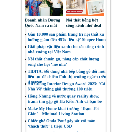
Doanh nhân Dương
Nội thất bỗng bớt
Quốc Nam ra mắt
cồng kềnh nhờ deal
thương hiệu
xịn với phí ship 0
Gần 10.000 sản phẩm trang trí nội thất xu
GORDON tại thị
đồng từ siêu sale
hướng giảm đến 49% ‘lên kệ’ Shopee Home
trường Việt Nam
Shopee 7.7
Giải pháp vật liệu xanh cho các công trình
nhà xưởng tại Việt Nam
Nội thất chuẩn gu, nâng cấp chất lượng
sống cho hội ‘mê nhà’
TIDITA: Đồ dùng nhà bếp bằng gỗ đổi mới
liên tục để chiếm lĩnh thị trường ngách trên
Amazon
An Cuong Interior Design Award 2023: ‘Cả
Nhà Về’ thắng giải thưởng 100 triệu
Hồng Nhung về nước quay reality show,
tranh thủ gặp gỡ Hà Kiều Anh và bạn bè
Make My Home khai trương ‘Trạm Tối
Giản’ – Minimal Living Station
Chiếc ghế Onda Pouf gây sốt với màn
‘thách thức’ 1 triệu USD