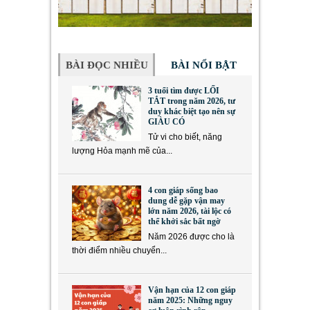
BÀI ĐỌC NHIỀU
BÀI NỔI BẬT
3 tuổi tìm được LỐI
TẮT trong năm 2026, tư
duy khác biệt tạo nên sự
GIÀU CÓ
Tử vi cho biết, năng
lượng Hỏa mạnh mẽ của...
4 con giáp sống bao
dung dễ gặp vận may
lớn năm 2026, tài lộc có
thể khởi sắc bất ngờ
Năm 2026 được cho là
thời điểm nhiều chuyển...
Vận hạn của 12 con giáp
năm 2025: Những nguy