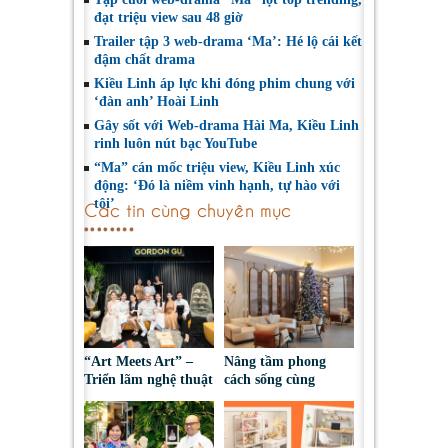
đạt triệu view sau 48 giờ
Trailer tập 3 web-drama ‘Ma’: Hé lộ cái kết
đậm chất drama
Kiều Linh áp lực khi đóng phim chung với
‘đàn anh’ Hoài Linh
Gây sốt với Web-drama Hài Ma, Kiều Linh
rinh luôn nút bạc YouTube
“Ma” cán mốc triệu view, Kiều Linh xúc
động: ‘Đó là niềm vinh hạnh, tự hào với
tôi’
Các tin cùng chuyên mục
“Art Meets Art” –
Nâng tầm phong
Triển lãm nghệ thuật
cách sống cùng
& thiết kế của
Somerset Vista Ho
Hoàng Nam Group
Chi Minh City
quy tụ dàn sao Việt