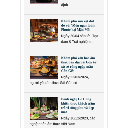
định...
Khám phá sản vật đất
đỏ với ‘Món ngon Bình
Phước’ tại Mặn Mòi
Ngày 20/04 sắp tới, Tọa
đàm & Trải nghiệm...
Khám phá văn hóa ẩm
thực bản địa Sài Gòn từ
xứ sở rừng ngập mặn
Cần Giờ
Ngày 23/03/2024,
người yêu ẩm thực Sài Gòn có...
Bánh nghệ Gò Công
khiến thực khách trầm
trồ vì công phu và đẹp
mắt
Ngày 16/12/2023, các
nghệ nhân ẩm thực Việt Nam...