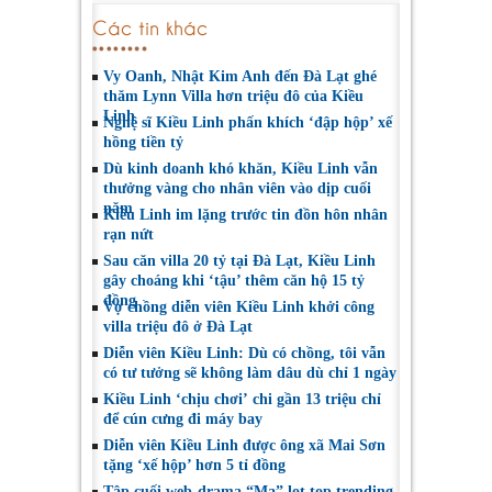
Các tin khác
Vy Oanh, Nhật Kim Anh đến Đà Lạt ghé
thăm Lynn Villa hơn triệu đô của Kiều
Linh
Nghệ sĩ Kiều Linh phấn khích ‘đập hộp’ xế
hồng tiền tỷ
Dù kinh doanh khó khăn, Kiều Linh vẫn
thưởng vàng cho nhân viên vào dịp cuối
năm
Kiều Linh im lặng trước tin đồn hôn nhân
rạn nứt
Sau căn villa 20 tỷ tại Đà Lạt, Kiều Linh
gây choáng khi ‘tậu’ thêm căn hộ 15 tỷ
đồng
Vợ chồng diễn viên Kiều Linh khởi công
villa triệu đô ở Đà Lạt
Diễn viên Kiều Linh: Dù có chồng, tôi vẫn
có tư tưởng sẽ không làm dâu dù chỉ 1 ngày
Kiều Linh ‘chịu chơi’ chi gần 13 triệu chỉ
để cún cưng đi máy bay
Diễn viên Kiều Linh được ông xã Mai Sơn
tặng ‘xế hộp’ hơn 5 tỉ đồng
Tập cuối web-drama “Ma” lọt top trending,