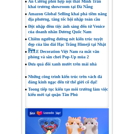
An Cường phối hợp nội thất Minh Trân
khai trương showroom tại Đà Nẵng
Amazon Global Selling khai phá tiềm năng
địa phương, tăng tốc hội nhập toàn cầu
Đột nhập đêm tiệc ánh sáng đến từ Venice
của doanh nhân Dương Quốc Nam
Chiêm ngưỡng đường nét kiến trúc tuyệt
đẹp của lâu đài Hạc Trắng Himeji tại Nhật
Bản
ELLE Decoration Việt Nam ra mắt văn
phòng và sân chơi Pop-Up mùa 2
Đưa quả đồi xanh mướt trên mái nhà
Những công trình kiến trúc trên vách đá
đáng kinh ngạc đến từ thế giới cổ đại!
Toong tiếp tục kiến tạo môi trường làm việc
kiểu mới tại quận Tân Phú