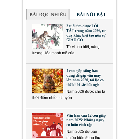
BÀI ĐỌC NHIỀU
BÀI NỔI BẬT
3 tuổi tìm được LỐI
TẮT trong năm 2026, tư
duy khác biệt tạo nên sự
GIÀU CÓ
Tử vi cho biết, năng
lượng Hỏa mạnh mẽ của...
4 con giáp sống bao
dung dễ gặp vận may
lớn năm 2026, tài lộc có
thể khởi sắc bất ngờ
Năm 2026 được cho là
thời điểm nhiều chuyển...
Vận hạn của 12 con giáp
năm 2025: Những nguy
cơ luôn rình rập
Năm 2025 dự báo
nhiều biến động thú