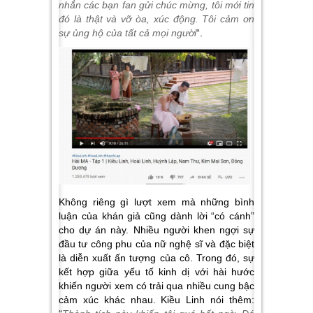
nhắn các bạn fan gửi chúc mừng, tôi mới tin
đó là thật và vỡ òa, xúc động. Tôi cảm ơn
sự ủng hộ của tất cả mọi người
“.
Không riêng gì lượt xem mà những bình
luận của khán giả cũng dành lời “có cánh”
cho dự án này. Nhiều người khen ngợi sự
đầu tư công phu của nữ nghệ sĩ và đặc biệt
là diễn xuất ấn tượng của cô. Trong đó, sự
kết hợp giữa yếu tố kinh dị với hài hước
khiến người xem có trải qua nhiều cung bậc
cảm xúc khác nhau. Kiều Linh nói thêm: