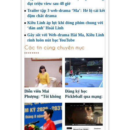
đạt triệu view sau 48 giờ
Trailer tập 3 web-drama ‘Ma’: Hé lộ cái kết
đậm chất drama
Kiều Linh áp lực khi đóng phim chung với
‘đàn anh’ Hoài Linh
Gây sốt với Web-drama Hài Ma, Kiều Linh
rinh luôn nút bạc YouTube
Các tin cùng chuyên mục
Diễn viên Mai
Đăng ký học
Phượng: “Tôi không
Pickleball qua mạng:
bao giờ hối hận về
Nguy cơ bị chiếm
những gì mình đã
đoạt tài sản
chọn”