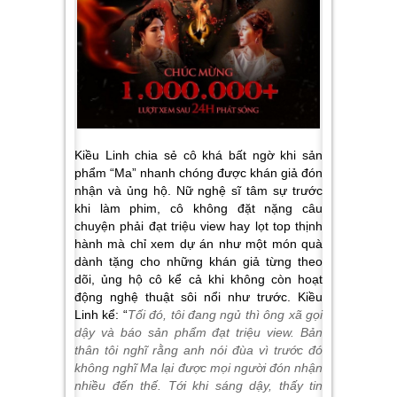
Kiều Linh chia sẻ cô khá bất ngờ khi sản
phẩm “Ma” nhanh chóng được khán giả đón
nhận và ủng hộ. Nữ nghệ sĩ tâm sự trước
khi làm phim, cô không đặt nặng câu
chuyện phải đạt triệu view hay lọt top thịnh
hành mà chỉ xem dự án như một món quà
dành tặng cho những khán giả từng theo
dõi, ủng hộ cô kể cả khi không còn hoạt
động nghệ thuật sôi nổi như trước. Kiều
Linh kể: “
Tối đó, tôi đang ngủ thì ông xã gọi
dậy và báo sản phẩm đạt triệu view. Bản
thân tôi nghĩ rằng anh nói đùa vì trước đó
không nghĩ Ma lại được mọi người đón nhận
nhiều đến thế. Tới khi sáng dậy, thấy tin