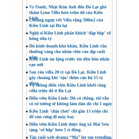
Vy Oanh, Nhật Kim Anh đến Đà Lạt ghé
thăm Lynn Villa hơn triệu đô của Kiều
Linh
Choáng ngợp với Villa rộng 500m2 của
Kiều Linh tại Đà lạt
Nghệ sĩ Kiều Linh phấn khích ‘đập hộp’ xế
hồng tiền tỷ
Dù kinh doanh khó khăn, Kiều Linh vẫn
thưởng vàng cho nhân viên vào dịp cuối
năm
Kiều Linh im lặng trước tin đồn hôn nhân
rạn nứt
Sau căn villa 20 tỷ tại Đà Lạt, Kiều Linh
gây choáng khi ‘tậu’ thêm căn hộ 15 tỷ
đồng
Vợ chồng diễn viên Kiều Linh khởi công
villa triệu đô ở Đà Lạt
Diễn viên Kiều Linh: Dù có chồng, tôi vẫn
có tư tưởng sẽ không làm dâu dù chỉ 1 ngày
Kiều Linh ‘chịu chơi’ chi gần 13 triệu chỉ
để cún cưng đi máy bay
Diễn viên Kiều Linh được ông xã Mai Sơn
tặng ‘xế hộp’ hơn 5 tỉ đồng
Tập cuối web-drama “Ma” lọt top trending,