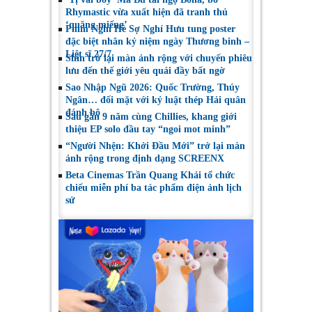
Rhymastic vừa xuất hiện đã tranh thủ
‘quăng miếng’
Phim Nghỉ Hè Sợ Nghỉ Hưu tung poster
đặc biệt nhân kỷ niệm ngày Thương binh –
Liệt sĩ 27/7
Shin trở lại màn ảnh rộng với chuyến phiêu
lưu đến thế giới yêu quái đầy bất ngờ
Sao Nhập Ngũ 2026: Quốc Trường, Thúy
Ngân… đối mặt với kỷ luật thép Hải quân
đánh bộ
Sau gần 9 năm cùng Chillies, khang giới
thiệu EP solo đầu tay “ngoi mot minh”
“Người Nhện: Khởi Đầu Mới” trở lại màn
ảnh rộng trong định dạng SCREENX
Beta Cinemas Trần Quang Khải tổ chức
chiếu miễn phí ba tác phẩm điện ảnh lịch
sử