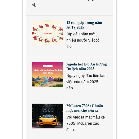
vị,...
12 con giáp trong năm
Ất Tỵ 2025
Dịp đầu năm mới,
nhiều người Việt có
thói...
Agoda tiết lộ 6 Xu hướng
Du lịch năm 2025
Ngay ngày đầu tiên làm
việc của năm 2025,
nền...
McLaren 750S: Chuẩn
mực mới cho siêu xe!
Với việc ra mắt mẫu xe
750S, McLaren xác
định...