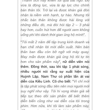
“
Thành tích này khiến tôi quá bất ngờ. Đó
vừa là động lực, vừa là áp lực cho chính
bản thân tôi. Trở lại và được khán giả đón
nhận là niềm vinh hạnh, tự hào. Nhưng tôi
nhắc bản thân không được hài lòng với
những điều đó, mà đòi hỏi tập 2 – 3 phải
hay hơn, cuốn hút hơn để người xem không
uổng phí khi dành thời gian ủng hộ mình
“.
“
Tôi mất 2 năm để tập trung kinh doanh và
hạn chế nhận lời mời diễn xuất. Nên bản
thân ban đầu còn bỡ ngỡ với máy quay.
May mắn được khán giả ủng hộ tôi tự tin
hơn cho sản phẩm này
“, nữ diễn viên nói
thêm. Đồng thời, sau khi tập 1 phát sóng,
nhiều người nói rằng sự xuất hiện của
Huỳnh Lập, Nam Thư có phần lấn át vai
diễn của Kiều Linh. Cô cho biết: “
Vì chỉ mới
là tập phát sóng đầu tiên nên mọi người mới
suy nghĩ như vậy. Tôi hi vọng khán giả sẽ
tiếp tục theo dõi sản phẩm để biết thêm
diễn biến cũng như vai diễn của tôi trong
phim. Hơn nữa, khi tôi làm sản phẩm này,