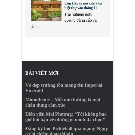
Côn Đảo sẽ mở cửa khu
biệt thự vào tháng 11
Trải nghiệm nghỉ
dưỡng đẳng cấp và
ẩm...
BÀI VIẾT MỚI
Vẻ đẹp trường tồn mang tên Imperial
Emerald
Monotheme – Mỗi mùi hương là một
chân dung cảm xúc
Diễn viên Mai Phượng: “Tôi không bao
giờ hối hận về những gì mình đã chọn”
Đăng ký học Pickleball qua mạng: Nguy
cơ bị chiếm đoạt tài sản