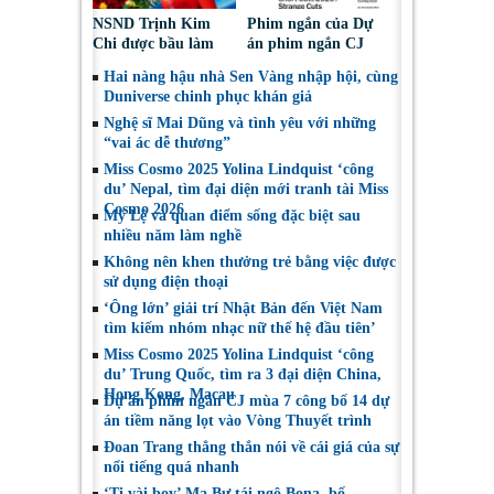
NSND Trịnh Kim
Phim ngắn của Dự
Chi được bầu làm
án phim ngắn CJ
Phó Chủ tịch Hội
tiếp tục được đề cử
Hai nàng hậu nhà Sen Vàng nhập hội, cùng
Nghệ sĩ Sân khấu
tại LHP quốc tế
Duniverse chinh phục khán giả
Việt Nam
Toronto 2026
Nghệ sĩ Mai Dũng và tình yêu với những
“vai ác dễ thương”
Miss Cosmo 2025 Yolina Lindquist ‘công
du’ Nepal, tìm đại diện mới tranh tài Miss
Cosmo 2026
Mỹ Lệ và quan điểm sống đặc biệt sau
nhiều năm làm nghề
Không nên khen thưởng trẻ bằng việc được
sử dụng điện thoại
‘Ông lớn’ giải trí Nhật Bản đến Việt Nam
tìm kiếm nhóm nhạc nữ thế hệ đầu tiên’
Miss Cosmo 2025 Yolina Lindquist ‘công
du’ Trung Quốc, tìm ra 3 đại diện China,
Hong Kong, Macau
Dự án phim ngắn CJ mùa 7 công bố 14 dự
án tiềm năng lọt vào Vòng Thuyết trình
Đoan Trang thẳng thắn nói về cái giá của sự
nổi tiếng quá nhanh
‘Tị vài boy’ Ma Bư tái ngộ Bona, bố