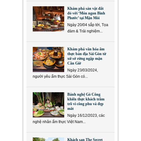
Khám phá sản vật đất
đỏ với ‘Món ngon Bình
Phước’ tại Mặn Mòi
Ngày 20/04 sắp tới, Tọa
đàm & Trải nghiệm...
Khám phá văn hóa ẩm
thực bản địa Sài Gòn từ
xứ sở rừng ngập mặn
Cần Giờ
Ngày 23/03/2024,
người yêu ẩm thực Sài Gòn có...
Bánh nghệ Gò Công
khiến thực khách trầm
trồ vì công phu và đẹp
mắt
Ngày 16/12/2023, các
nghệ nhân ẩm thực Việt Nam...
Khách sạn The Secret