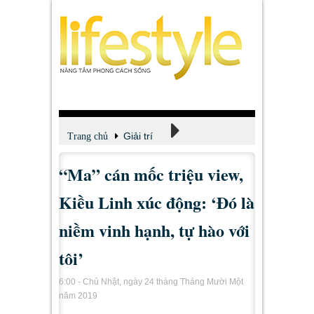
Giải trí
Trang chủ
“Ma” cán mốc triệu view,
Xem - Nghe - Đọc
Kiều Linh xúc động: ‘Đó là
niềm vinh hạnh, tự hào với
tôi’
6:00 - Chủ Nhật, ngày 24 tháng Tháng Mười Một
năm 2019