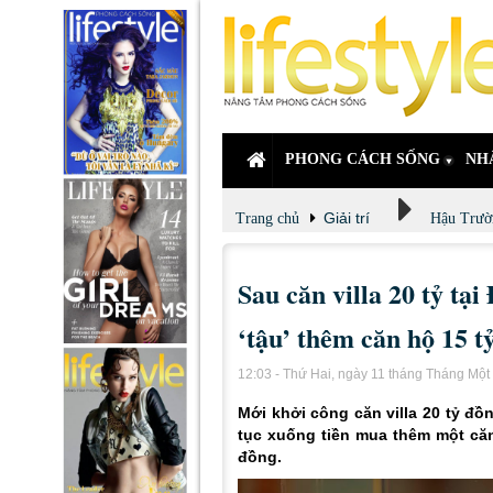
PHONG CÁCH SỐNG
NH
Giải trí
Trang chủ
Hậu Trườ
Sau căn villa 20 tỷ tạ
‘tậu’ thêm căn hộ 15 t
12:03 - Thứ Hai, ngày 11 tháng Tháng Mộ
Mới khởi công căn villa 20 tỷ đồn
tục xuống tiền mua thêm một căn 
đồng.