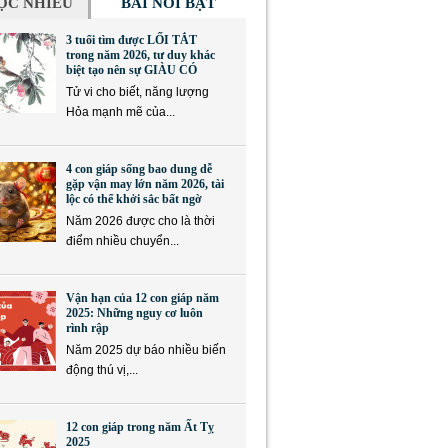
ỌC NHIỀU
BÀI NỔI BẬT
3 tuổi tìm được LỐI TẮT
trong năm 2026, tư duy khác
biệt tạo nên sự GIÀU CÓ
Tử vi cho biết, năng lượng
Hỏa mạnh mẽ của...
4 con giáp sống bao dung dễ
gặp vận may lớn năm 2026, tài
lộc có thể khởi sắc bất ngờ
Năm 2026 được cho là thời
điểm nhiều chuyển...
Vận hạn của 12 con giáp năm
2025: Những nguy cơ luôn
rình rập
Năm 2025 dự báo nhiều biến
động thú vị,...
12 con giáp trong năm Ất Tỵ
2025