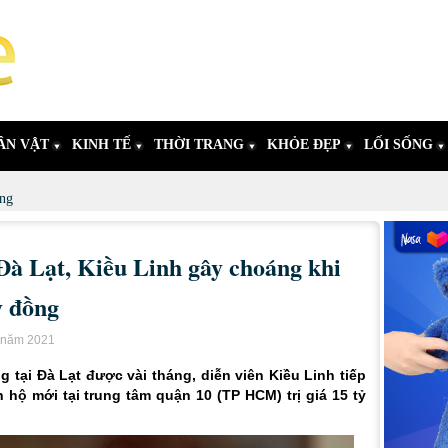
ÂN VẬT
KINH TẾ
THỜI TRANG
KHỎE ĐẸP
LỐI SỐNG
ng
i Đà Lạt, Kiều Linh gây choáng khi
ỷ đồng
t năm 2021
g tại Đà Lạt được vài tháng, diễn viên Kiều Linh tiếp
hộ mới tại trung tâm quận 10 (TP HCM) trị giá 15 tỷ