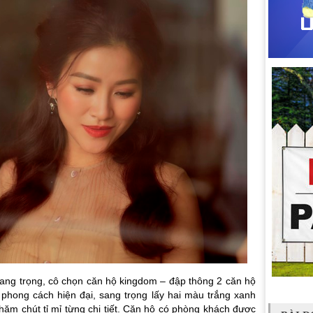
sang trọng, cô chọn căn hộ kingdom – đập thông 2 căn hộ
o phong cách hiện đại, sang trọng lấy hai màu trắng xanh
hăm chút tỉ mỉ từng chi tiết. Căn hộ có phòng khách được