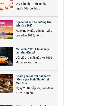
Dịp đầu năm mới, nhiều
người Việt có thói...
Agoda tiết lộ 6 Xu hướng Du
lịch năm 2025
Ngay ngày đầu tiên làm việc
của năm 2025, nền...
McLaren 750S: Chuẩn mực
mới cho siêu xe!
Với việc ra mắt mẫu xe 750S,
McLaren xác định...
Khám phá sản vật đất đỏ với
‘Món ngon Bình Phước’ tại
Mặn Mòi
Ngày 20/04 sắp tới, Tọa đàm
& Trải nghiệm...