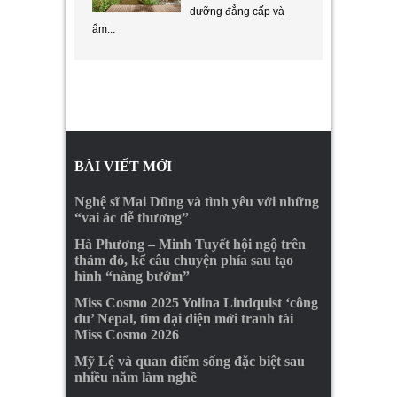
dưỡng đẳng cấp và
ẩm...
BÀI VIẾT MỚI
Nghệ sĩ Mai Dũng và tình yêu với những
“vai ác dễ thương”
Hà Phương – Minh Tuyết hội ngộ trên
thảm đỏ, kể câu chuyện phía sau tạo
hình “nàng bướm”
Miss Cosmo 2025 Yolina Lindquist ‘công
du’ Nepal, tìm đại diện mới tranh tài
Miss Cosmo 2026
Mỹ Lệ và quan điểm sống đặc biệt sau
nhiều năm làm nghề