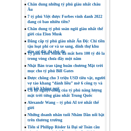
thế giới
sao nhiều tỷ phú vẫn
Chân dung những tỷ phú giàu nhất châu
làm việc nhà?
Âu
7 tỷ phú Việt được Forbes vinh danh 2022
đang có bao nhiêu tiền?
Chân dung tỷ phú soán ngôi giàu nhất thế
giới của Elon Musk
Đẳng cấp tỷ phú giàu nhất Ấn Độ: Chi tiền
tậu loạt phi cơ và xe sang, dinh thự khu
dân cư đắt đỏ thủ đô
Tỷ phú Elon Musk đã mất hơn 100 tỷ đô la
trong vòng chưa đầy một năm
Nhật Bản trao tặng huân chương Mặt trời
mọc cho tỷ phú Bill Gates
Được chồng cho 3 triệu USD tiêu vặt, người
vợ tào khang “đánh liều” mở 6 công ty và
cái kết không ngờ
Cú lội ngược dòng của tỷ phú năng lượng
mặt trời từng giàu nhất Trung Quốc
Alexandr Wang – tỷ phú AI trẻ nhất thế
giới
Những doanh nhân tuổi Nhâm Dần nổi bật
trên thương trường
Tiến sĩ Philipp Rösler là Đại sứ Toàn cầu