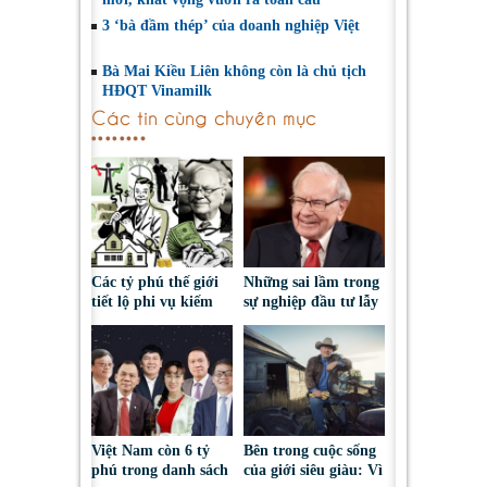
3 ‘bà đầm thép’ của doanh nghiệp Việt
​Bà Mai Kiều Liên không còn là chủ tịch
HĐQT Vinamilk
Các tin cùng chuyên mục
Các tỷ phú thế giới
Những sai lầm trong
tiết lộ phi vụ kiếm
sự nghiệp đầu tư lẫy
tiền đầu tiên
lừng của tỷ phú
Warren Buffet
Việt Nam còn 6 tỷ
Bên trong cuộc sống
phú trong danh sách
của giới siêu giàu: Vì