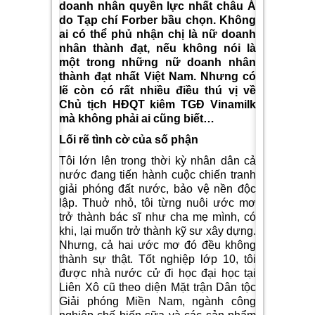
doanh nhân quyền lực nhất châu Á
do Tạp chí Forber bầu chọn. Không
ai có thể phủ nhận chị là nữ doanh
nhân thành đạt, nếu không nói là
một trong những nữ doanh nhân
thành đạt nhất Việt Nam. Nhưng có
lẽ còn có rất nhiều điều thú vị về
Chủ tịch HĐQT kiêm TGĐ Vinamilk
mà không phải ai cũng biết…
Lối rẽ tình cờ của số phận
Tôi lớn lên trong thời kỳ nhân dân cả
nước đang tiến hành cuộc chiến tranh
giải phóng đất nước, bảo vệ nền độc
lập. Thuở nhỏ, tôi từng nuôi ước mơ
trở thành bác sĩ như cha mẹ mình, có
khi, lại muốn trở thành kỹ sư xây dựng.
Nhưng, cả hai ước mơ đó đều không
thành sự thật. Tốt nghiệp lớp 10, tôi
được nhà nước cử đi học đại học tại
Liên Xô cũ theo diện Mặt trận Dân tộc
Giải phóng Miền Nam, ngành công