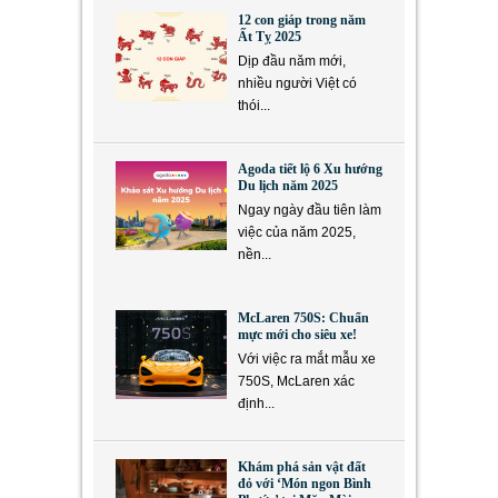
12 con giáp trong năm
Ất Tỵ 2025
Dịp đầu năm mới,
nhiều người Việt có
thói...
Agoda tiết lộ 6 Xu hướng
Du lịch năm 2025
Ngay ngày đầu tiên làm
việc của năm 2025,
nền...
McLaren 750S: Chuẩn
mực mới cho siêu xe!
Với việc ra mắt mẫu xe
750S, McLaren xác
định...
Khám phá sản vật đất
đỏ với ‘Món ngon Bình