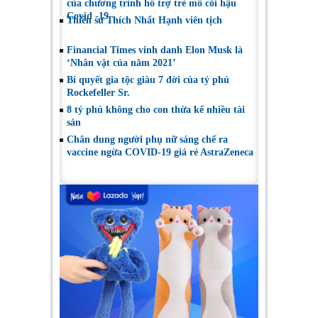
của chương trình hỗ trợ trẻ mồ côi hậu
Covid -19
Thiền sư Thích Nhất Hạnh viên tịch
Financial Times vinh danh Elon Musk là
‘Nhân vật của năm 2021’
Bí quyết gia tộc giàu 7 đời của tỷ phú
Rockefeller Sr.
8 tỷ phú không cho con thừa kế nhiều tài
sản
Chân dung người phụ nữ sáng chế ra
vaccine ngừa COVID-19 giá rẻ AstraZeneca