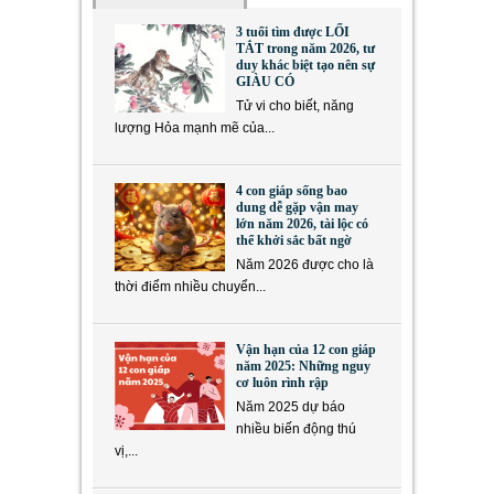
3 tuổi tìm được LỐI
TẮT trong năm 2026, tư
duy khác biệt tạo nên sự
GIÀU CÓ
Tử vi cho biết, năng
lượng Hỏa mạnh mẽ của...
4 con giáp sống bao
dung dễ gặp vận may
lớn năm 2026, tài lộc có
thể khởi sắc bất ngờ
Năm 2026 được cho là
thời điểm nhiều chuyển...
Vận hạn của 12 con giáp
năm 2025: Những nguy
cơ luôn rình rập
Năm 2025 dự báo
nhiều biến động thú
vị,...