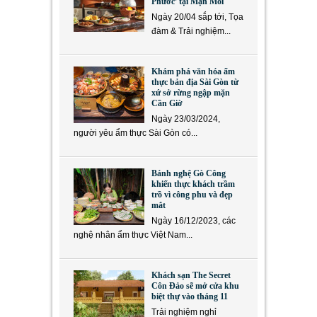
Phước’ tại Mặn Mòi
Ngày 20/04 sắp tới, Tọa
đàm & Trải nghiệm...
Khám phá văn hóa ẩm
thực bản địa Sài Gòn từ
xứ sở rừng ngập mặn
Cần Giờ
Ngày 23/03/2024,
người yêu ẩm thực Sài Gòn có...
Bánh nghệ Gò Công
khiến thực khách trầm
trồ vì công phu và đẹp
mắt
Ngày 16/12/2023, các
nghệ nhân ẩm thực Việt Nam...
Khách sạn The Secret
Côn Đảo sẽ mở cửa khu
biệt thự vào tháng 11
Trải nghiệm nghỉ