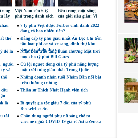
 trong
Việt Nam còn 6 tỷ
Bên trong cuộc sống
tư lẫy
phú trong danh sách
của giới siêu giàu: Vì
ú
thế giới
sao nhiều tỷ phú vẫn
 châu
7 tỷ phú Việt được Forbes vinh danh 2022
làm việc nhà?
đang có bao nhiêu tiền?
ất thế
Đẳng cấp tỷ phú giàu nhất Ấn Độ: Chi tiền
tậu loạt phi cơ và xe sang, dinh thự khu
dân cư đắt đỏ thủ đô
ỷ đô la
Nhật Bản trao tặng huân chương Mặt trời
mọc cho tỷ phú Bill Gates
, người
Cú lội ngược dòng của tỷ phú năng lượng
 ty và
mặt trời từng giàu nhất Trung Quốc
 thế
Những doanh nhân tuổi Nhâm Dần nổi bật
trên thương trường
n cầu
Thiền sư Thích Nhất Hạnh viên tịch
hậu
k là
Bí quyết gia tộc giàu 7 đời của tỷ phú
Rockefeller Sr.
u tài
Chân dung người phụ nữ sáng chế ra
vaccine ngừa COVID-19 giá rẻ AstraZeneca