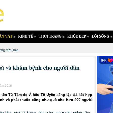
ÂN VẬT
KINH TẾ
THỜI TRANG
KHỎE ĐẸP
LỐI SỐNG
ng thời gian
uà và khám bệnh cho người dân
năm 2016
 tên Từ Tâm do Á hậu Tố Uyên sáng lập đã kết hợp
ệnh và phát thuốc cũng như quà cho hơn 400 người