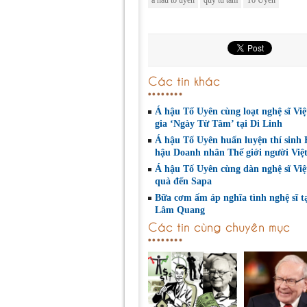
a hau to uyen
quy tu tam
Tố Uyên
Các tin khác
Á hậu Tố Uyên cùng loạt nghệ sĩ Vi
gia ‘Ngày Từ Tâm’ tại Di Linh
Á hậu Tố Uyên huấn luyện thí sinh
hậu Doanh nhân Thế giới người Việ
Á hậu Tố Uyên cùng dàn nghệ sĩ Vi
quà đến Sapa
Bữa cơm ấm áp nghĩa tình nghệ sĩ t
Lâm Quang
Các tin cùng chuyên mục