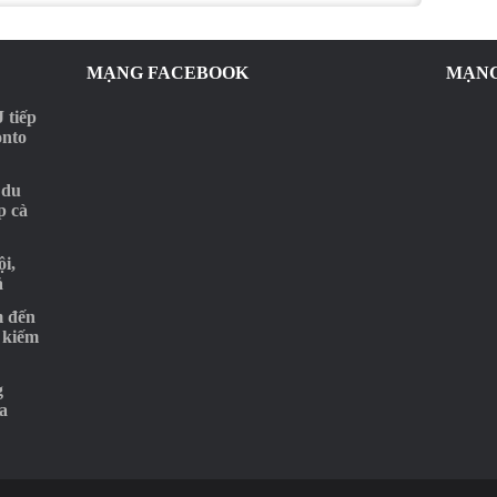
MẠNG FACEBOOK
MẠNG
 tiếp
onto
 du
p cà
i,
ả
m đến
 kiếm
g
a