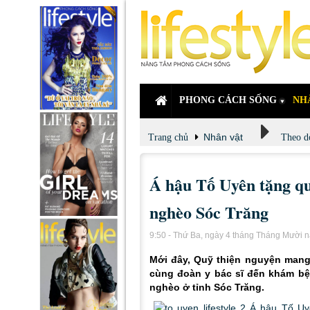
PHONG CÁCH SỐNG
NH
Nhân vật
Trang chủ
Theo dò
Á hậu Tố Uyên tặng q
nghèo Sóc Trăng
9:50 - Thứ Ba, ngày 4 tháng Tháng Mười 
Mới đây, Quỹ thiện nguyện mang
cùng đoàn y bác sĩ đến khám b
nghèo ở tỉnh Sóc Trăng.