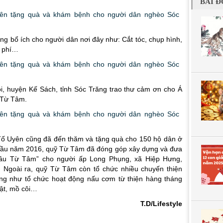
BÀI Đ
ng bổ ích cho người dân nơi đây như: Cắt tóc, chụp hình,
n phí…
i, huyện Kế Sách, tỉnh Sóc Trăng trao thư cảm ơn cho Á
 Từ Tâm.
 Tố Uyên cũng đã đến thăm và tặng quà cho 150 hộ dân ở
 đầu năm 2016, quỹ Từ Tâm đã đóng góp xây dựng và đưa
ầu Từ Tâm” cho người ấp Long Phụng, xã Hiệp Hưng,
. Ngoài ra, quỹ Từ Tâm còn tổ chức nhiều chuyến thiện
ng như tổ chức hoạt động nấu cơm từ thiện hàng tháng
tật, mồ côi…
T.D/Lifestyle