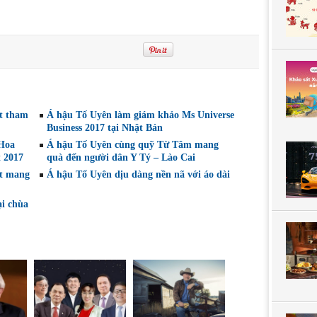
ệt tham
Á hậu Tố Uyên làm giám khảo Ms Universe
Business 2017 tại Nhật Bản
 Hoa
Á hậu Tố Uyên cùng quỹ Từ Tâm mang
t 2017
quà đến người dân Y Tý – Lào Cai
ệt mang
Á hậu Tố Uyên dịu dàng nền nã với áo dài
ại chùa