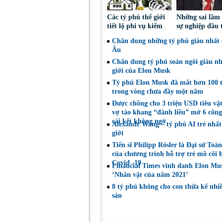
Các tỷ phú thế giới
Những sai lầm
tiết lộ phi vụ kiếm
sự nghiệp đầu 
tiền đầu tiên
lừng của tỷ ph
Chân dung những tỷ phú giàu nhất
Warren Buffet
Âu
Chân dung tỷ phú soán ngôi giàu nh
giới của Elon Musk
Tỷ phú Elon Musk đã mất hơn 100 t
trong vòng chưa đầy một năm
Được chồng cho 3 triệu USD tiêu vặt
vợ tào khang “đánh liều” mở 6 công
cái kết không ngờ
Alexandr Wang – tỷ phú AI trẻ nhất
giới
Tiến sĩ Philipp Rösler là Đại sứ Toà
của chương trình hỗ trợ trẻ mồ côi 
Covid -19
Financial Times vinh danh Elon Mus
‘Nhân vật của năm 2021’
8 tỷ phú không cho con thừa kế nhiề
sản