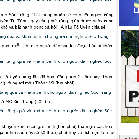
iện ở Sóc Trăng. “Tôi mong muốn sẽ có nhiều người cùng
guyện Từ Tâm ngày càng mở rộng, giúp được ngày càng
hổ và bất hạnh trong xã hội”. Á hậu Tố Uyên chia sẻ.
p phát miễn phí cho người dân sau khi được bác sĩ khám
u Tố Uyên sáng lập đã hoạt động hơn 2 năm nay. Tham
trái) và người mẫu Thành Vũ (bìa phải).
có MC Kim Trang (bên trái).
 khuyến khích con gái mình (bên phải) tham gia các hoạt
i mình sau này sẽ kế thừa, phát huy và tích cực làm từ