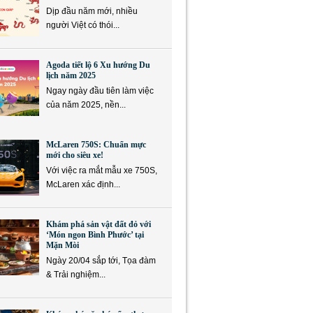
Dịp đầu năm mới, nhiều
người Việt có thói...
Agoda tiết lộ 6 Xu hướng Du
lịch năm 2025
Ngay ngày đầu tiên làm việc
của năm 2025, nền...
McLaren 750S: Chuẩn mực
mới cho siêu xe!
Với việc ra mắt mẫu xe 750S,
McLaren xác định...
Khám phá sản vật đất đỏ với
‘Món ngon Bình Phước’ tại
Mặn Mòi
Ngày 20/04 sắp tới, Tọa đàm
& Trải nghiệm...