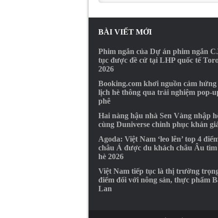
BÀI VIẾT MỚI
Phim ngắn của Dự án phim ngắn CJ
tục được đề cử tại LHP quốc tế Tor
2026
Booking.com khơi nguồn cảm hứng
lịch hè thông qua trải nghiệm pop-u
phê
Hai nàng hậu nhà Sen Vàng nhập hộ
cùng Duniverse chinh phục khán gi
Agoda: Việt Nam ‘leo lên’ top 4 điể
châu Á được du khách châu Âu tìm
hè 2026
Việt Nam tiếp tục là thị trường trọn
điểm đối với nông sản, thực phẩm B
Lan