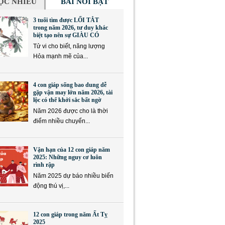
ỌC NHIỀU
BÀI NỔI BẬT
3 tuổi tìm được LỐI TẮT
trong năm 2026, tư duy khác
biệt tạo nên sự GIÀU CÓ
Tử vi cho biết, năng lượng
Hỏa mạnh mẽ của...
4 con giáp sống bao dung dễ
gặp vận may lớn năm 2026, tài
lộc có thể khởi sắc bất ngờ
Năm 2026 được cho là thời
điểm nhiều chuyển...
Vận hạn của 12 con giáp năm
2025: Những nguy cơ luôn
rình rập
Năm 2025 dự báo nhiều biến
động thú vị,...
12 con giáp trong năm Ất Tỵ
2025