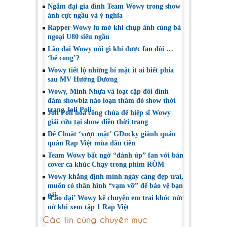
Ngắm đại gia đình Team Wowy trong show
ảnh cực ngầu và ý nghĩa
Rapper Wowy lu mờ khi chụp ảnh cùng bà
ngoại U80 siêu ngầu
Lão đại Wowy nói gì khi được fan đòi …
‘bẻ cong’?
Wowy tiết lộ những bí mật ít ai biết phía
sau MV Hướng Dương
Wowy, Minh Nhựa và loạt cặp đôi đình
đám showbiz náo loạn thảm đỏ show thời
trang Joli Poli
Joli Poli hóa công chúa để hiệp sĩ Wowy
giải cứu tại show diễn thời trang
Dế Choắt ‘vượt mặt’ GDucky giành quán
quân Rap Việt mùa đầu tiên
Team Wowy bất ngờ “đánh úp” fan với bản
cover ca khúc Chạy trong phim RÒM
Wowy khẳng định mình ngày càng đẹp trai,
muốn có thân hình “vạm vỡ” để bảo vệ bạn
gái
‘Lão đại’ Wowy kể chuyện em trai khóc nức
nở khi xem tập 1 Rap Việt
Các tin cùng chuyên mục