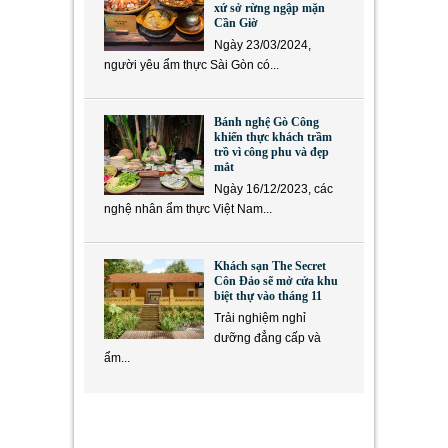
xứ sở rừng ngập mặn
Cần Giờ
Ngày 23/03/2024,
người yêu ẩm thực Sài Gòn có...
Bánh nghệ Gò Công
khiến thực khách trầm
trồ vì công phu và đẹp
mắt
Ngày 16/12/2023, các
nghệ nhân ẩm thực Việt Nam...
Khách sạn The Secret
Côn Đảo sẽ mở cửa khu
biệt thự vào tháng 11
Trải nghiệm nghỉ
dưỡng đẳng cấp và
ẩm...