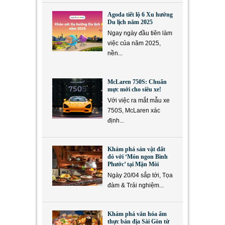
Agoda tiết lộ 6 Xu hướng
Du lịch năm 2025
Ngay ngày đầu tiên làm
việc của năm 2025,
nền...
McLaren 750S: Chuẩn
mực mới cho siêu xe!
Với việc ra mắt mẫu xe
750S, McLaren xác
định...
Khám phá sản vật đất
đỏ với ‘Món ngon Bình
Phước’ tại Mặn Mòi
Ngày 20/04 sắp tới, Tọa
đàm & Trải nghiệm...
Khám phá văn hóa ẩm
thực bản địa Sài Gòn từ