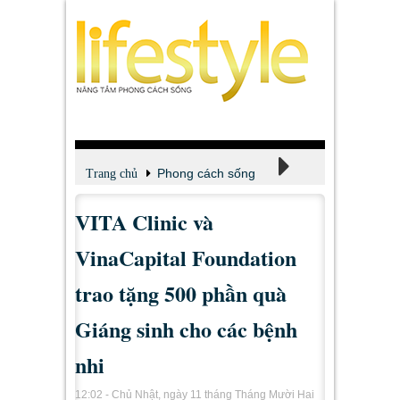
Phong cách sống
Trang chủ
VITA Clinic và
Tin tốt lành
VinaCapital Foundation
trao tặng 500 phần quà
Giáng sinh cho các bệnh
nhi
12:02 - Chủ Nhật, ngày 11 tháng Tháng Mười Hai