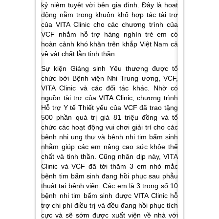
kỷ niệm tuyệt vời bên gia đình. Đây là hoạt
động nằm trong khuôn khổ hợp tác tài trợ
của VITA Clinic cho các chương trình của
VCF nhằm hỗ trợ hàng nghìn trẻ em có
hoàn cảnh khó khăn trên khắp Việt Nam cả
về vật chất lẫn tinh thần.
Sự kiện Giáng sinh Yêu thương được tổ
chức bởi Bệnh viện Nhi Trung ương, VCF,
VITA Clinic và các đối tác khác. Nhờ có
nguồn tài trợ của VITA Clinic, chương trình
Hỗ trợ Y tế Thiết yếu của VCF đã trao tặng
500 phần quà trị giá 81 triệu đồng và tổ
chức các hoạt động vui chơi giải trí cho các
bệnh nhi ung thư và bệnh nhi tim bẩm sinh
nhằm giúp các em nâng cao sức khỏe thể
chất và tinh thần. Cũng nhân dịp này, VITA
Clinic và VCF đã tới thăm 3 em nhỏ mắc
bệnh tim bẩm sinh đang hồi phục sau phẫu
thuật tại bệnh viện. Các em là 3 trong số 10
bệnh nhi tim bẩm sinh được VITA Clinic hỗ
trợ chi phí điều trị và đều đang hồi phục tích
cực và sẽ sớm được xuất viện về nhà với