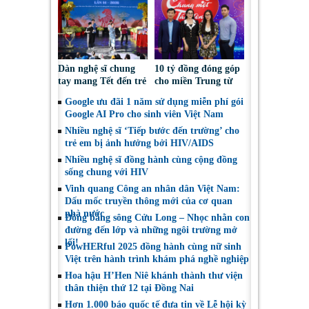
STEM
Dàn nghệ sĩ chung
10 tỷ đồng đóng góp
tay mang Tết đến trẻ
cho miền Trung từ
em bị ảnh hưởng bởi
gia đình tỷ phú
Google ưu đãi 1 năm sử dụng miễn phí gói
HIV/AIDS
Johnathan Hạnh
Google AI Pro cho sinh viên Việt Nam
Nguyễn trong tuần
Nhiều nghệ sĩ ‘Tiếp bước đến trường’ cho
qua
trẻ em bị ảnh hưởng bởi HIV/AIDS
Nhiều nghệ sĩ đồng hành cùng cộng đồng
sống chung với HIV
Vinh quang Công an nhân dân Việt Nam:
Dấu mốc truyền thông mới của cơ quan
nhà nước
Đồng bằng sông Cửu Long – Nhọc nhằn con
đường đến lớp và những ngôi trường mở
lối!
PowHERful 2025 đồng hành cùng nữ sinh
Việt trên hành trình khám phá nghề nghiệp
Hoa hậu H’Hen Niê khánh thành thư viện
thân thiện thứ 12 tại Đồng Nai
Hơn 1.000 báo quốc tế đưa tin về Lễ hội kỳ