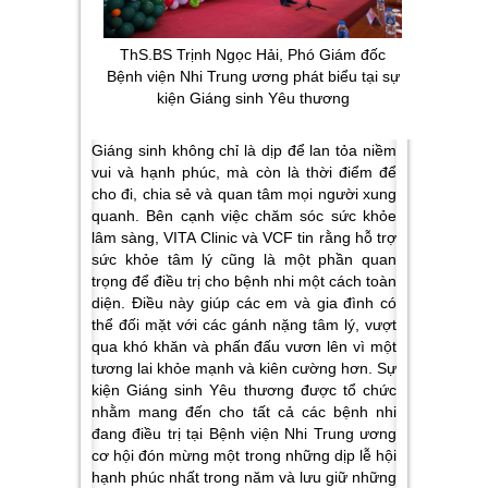
ThS.BS Trịnh Ngọc Hải, Phó Giám đốc
Bệnh viện Nhi Trung ương phát biểu tại sự
kiện Giáng sinh Yêu thương
Giáng sinh không chỉ là dịp để lan tỏa niềm
vui và hạnh phúc, mà còn là thời điểm để
cho đi, chia sẻ và quan tâm mọi người xung
quanh. Bên cạnh việc chăm sóc sức khỏe
lâm sàng, VITA Clinic và VCF tin rằng hỗ trợ
sức khỏe tâm lý cũng là một phần quan
trọng để điều trị cho bệnh nhi một cách toàn
diện. Điều này giúp các em và gia đình có
thể đối mặt với các gánh nặng tâm lý, vượt
qua khó khăn và phấn đấu vươn lên vì một
tương lai khỏe mạnh và kiên cường hơn. Sự
kiện Giáng sinh Yêu thương được tổ chức
nhằm mang đến cho tất cả các bệnh nhi
đang điều trị tại Bệnh viện Nhi Trung ương
cơ hội đón mừng một trong những dịp lễ hội
hạnh phúc nhất trong năm và lưu giữ những