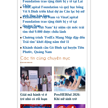
Foundation trao tặng thiết bị y tế tại Lai
Châu
VinaCapital Foundation và quỹ học bổng
Vừ A Dính triển khai dự án Câu lạc bộ nữ
sinh Hoa bản làng
ExxonMobil Việt Nam và VinaCapital
Foundation trao tặng thiết bị y tế tại
Quảng Nam
‘Nhịp tim Việt Nam’ kỷ niệm cột mốc trái
tim thứ 9.000 được chữa lành
Chương trình ‘FedEx Mang Nhịp đập đến
Trái tim’ khởi động năm thứ 11
Khánh thành cầu Gò Đình tại huyện Tiên
Phước, Quảng Nam
Các tin cùng chuyên mục
Giải mã hành vi ở
PowHERful 2026:
trẻ nhỏ có rối loạn
Khi nữ sinh trở
phổ tự kỷ
thành người dẫn dắt
trong lĩnh vực