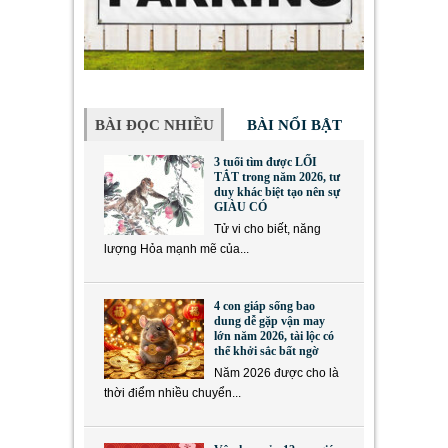
BÀI ĐỌC NHIỀU
BÀI NỔI BẬT
3 tuổi tìm được LỐI
TẮT trong năm 2026, tư
duy khác biệt tạo nên sự
GIÀU CÓ
Tử vi cho biết, năng
lượng Hỏa mạnh mẽ của...
4 con giáp sống bao
dung dễ gặp vận may
lớn năm 2026, tài lộc có
thể khởi sắc bất ngờ
Năm 2026 được cho là
thời điểm nhiều chuyển...