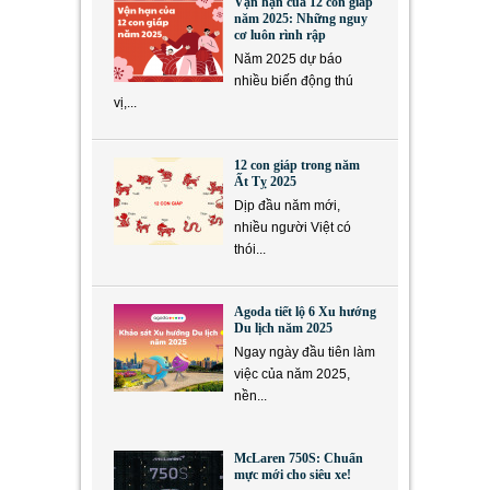
Vận hạn của 12 con giáp
năm 2025: Những nguy
cơ luôn rình rập
Năm 2025 dự báo
nhiều biến động thú
vị,...
12 con giáp trong năm
Ất Tỵ 2025
Dịp đầu năm mới,
nhiều người Việt có
thói...
Agoda tiết lộ 6 Xu hướng
Du lịch năm 2025
Ngay ngày đầu tiên làm
việc của năm 2025,
nền...
McLaren 750S: Chuẩn
mực mới cho siêu xe!