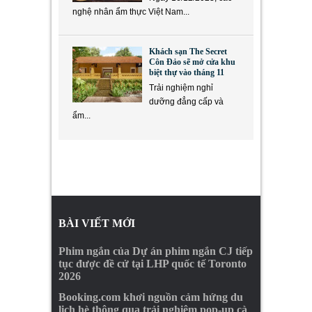
nghệ nhân ẩm thực Việt Nam...
Khách sạn The Secret
Côn Đảo sẽ mở cửa khu
biệt thự vào tháng 11
Trải nghiệm nghỉ
dưỡng đẳng cấp và
ẩm...
BÀI VIẾT MỚI
Phim ngắn của Dự án phim ngắn CJ tiếp
tục được đề cử tại LHP quốc tế Toronto
2026
Booking.com khơi nguồn cảm hứng du
lịch hè thông qua trải nghiệm pop-up cà