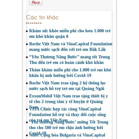
Các tin khác
Khám sức khỏe miễn phí cho hơn 1.000 trẻ
em khó khăn quận 8
Roche Việt Nam và VinaCapital Foundation
mang nước sạch đến với trẻ em Đắk Lắk
“Yêu Thương Nâng Bước” mang tết Trung
Thu đến trẻ em có hoàn cảnh khó khăn
Thăm khám miễn phí cho 1.000 trẻ em khó
khăn bị ảnh hưởng bởi Covid-19
Roche Việt Nam trao tặng 2 hệ thống lọc
nước sạch hỗ trợ trẻ em tại Quảng Ngãi
ExxonMobil Việt Nam trao tặng thiết bị y
tế cho 2 trung tâm y tế huyện ở Quảng
Nam
VITA Clinic hợp tác cùng VinaCapital
Foundation hỗ trợ và thay đổi cuộc sống
của trẻ em Việt Nam
‘Yêu thương Nâng bước’ mừng Tết Trung
thu cho 500 trẻ em chịu ảnh hưởng bởi
Covid-19
Nước Cộng hòa Bulgaria và VinaCapital