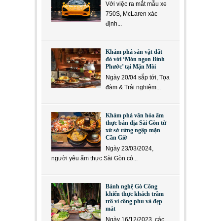
Với việc ra mắt mẫu xe
750S, McLaren xác
định...
Khám phá sản vật đất
đỏ với ‘Món ngon Bình
Phước’ tại Mặn Mòi
Ngày 20/04 sắp tới, Tọa
đàm & Trải nghiệm...
Khám phá văn hóa ẩm
thực bản địa Sài Gòn từ
xứ sở rừng ngập mặn
Cần Giờ
Ngày 23/03/2024,
người yêu ẩm thực Sài Gòn có...
Bánh nghệ Gò Công
khiến thực khách trầm
trồ vì công phu và đẹp
mắt
Ngày 16/12/2023, các