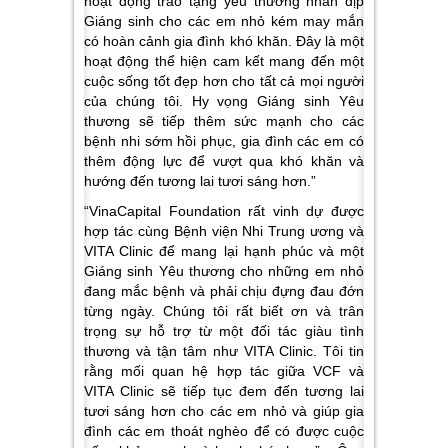
hoạt động trao tặng yêu thương nhân dịp
Giáng sinh cho các em nhỏ kém may mắn
có hoàn cảnh gia đình khó khăn. Đây là một
hoạt động thể hiện cam kết mang đến một
cuộc sống tốt đẹp hơn cho tất cả mọi người
của chúng tôi. Hy vọng Giáng sinh Yêu
thương sẽ tiếp thêm sức mạnh cho các
bệnh nhi sớm hồi phục, gia đình các em có
thêm động lực để vượt qua khó khăn và
hướng đến tương lai tươi sáng hơn.”
“VinaCapital Foundation rất vinh dự được
hợp tác cùng Bệnh viện Nhi Trung ương và
VITA Clinic để mang lại hạnh phúc và một
Giáng sinh Yêu thương cho những em nhỏ
đang mắc bệnh và phải chịu đựng đau đớn
từng ngày. Chúng tôi rất biết ơn và trân
trọng sự hỗ trợ từ một đối tác giàu tình
thương và tận tâm như VITA Clinic. Tôi tin
rằng mối quan hệ hợp tác giữa VCF và
VITA Clinic sẽ tiếp tục đem đến tương lai
tươi sáng hơn cho các em nhỏ và giúp gia
đình các em thoát nghèo để có được cuộc