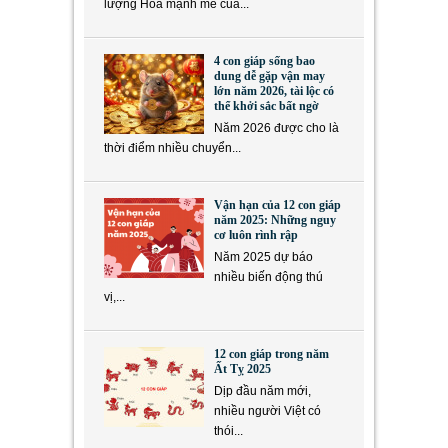
lượng Hỏa mạnh mẽ của...
4 con giáp sống bao
dung dễ gặp vận may
lớn năm 2026, tài lộc có
thể khởi sắc bất ngờ
Năm 2026 được cho là
thời điểm nhiều chuyển...
Vận hạn của 12 con giáp
năm 2025: Những nguy
cơ luôn rình rập
Năm 2025 dự báo
nhiều biến động thú
vị,...
12 con giáp trong năm
Ất Tỵ 2025
Dịp đầu năm mới,
nhiều người Việt có
thói...