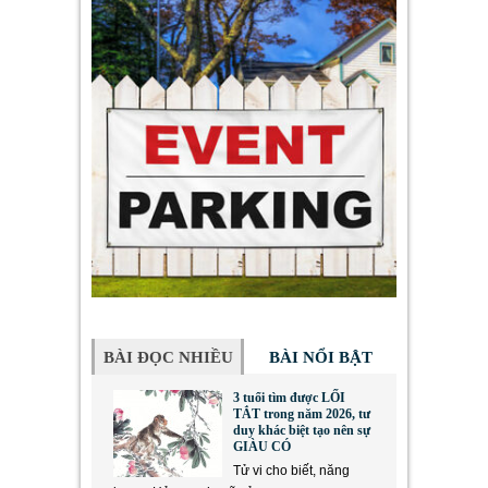
BÀI ĐỌC NHIỀU
BÀI NỔI BẬT
3 tuổi tìm được LỐI
TẮT trong năm 2026, tư
duy khác biệt tạo nên sự
GIÀU CÓ
Tử vi cho biết, năng