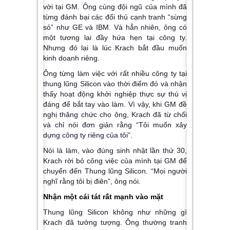
vời tại GM. Ông cùng đội ngũ của mình đã
từng đánh bại các đối thủ cạnh tranh “sừng
sỏ” như GE và IBM. Và hẳn nhiên, ông có
một tương lai đầy hứa hẹn tại công ty.
Nhưng đó lại là lúc Krach bắt đầu muốn
kinh doanh riêng.
Ông từng làm việc với rất nhiều công ty tại
thung lũng Silicon vào thời điểm đó và nhận
thấy hoạt động khởi nghiệp thực sự thú vị
đáng để bắt tay vào làm. Vì vậy, khi GM đề
nghị thăng chức cho ông, Krach đã từ chối
và chỉ nói đơn giản rằng “Tôi muốn xây
dựng công ty riêng của tôi”.
Nói là làm, vào đúng sinh nhật lần thứ 30,
Krach rời bỏ công việc của mình tại GM để
chuyển đến Thung lũng Silicon. “Mọi người
nghĩ rằng tôi bị điên”, ông nói.
Nhận một cái tát rất mạnh vào mặt
Thung lũng Silicon không như những gì
Krach đã tưởng tượng. Ông thường tranh