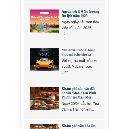
Agoda tiết lộ 6 Xu hướng
Du lịch năm 2025
Ngay ngày đầu tiên làm
việc của năm 2025,
nền...
McLaren 750S: Chuẩn
mực mới cho siêu xe!
Với việc ra mắt mẫu xe
750S, McLaren xác
định...
Khám phá sản vật đất
đỏ với ‘Món ngon Bình
Phước’ tại Mặn Mòi
Ngày 20/04 sắp tới, Tọa
đàm & Trải nghiệm...
Khám phá văn hóa ẩm