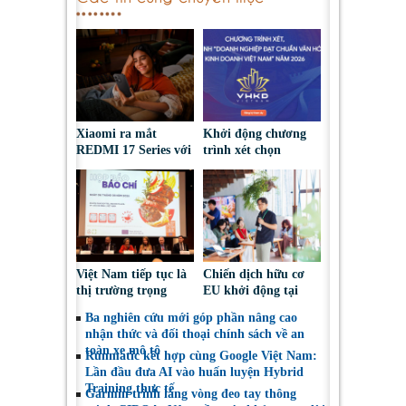
Xiaomi ra mắt
Khởi động chương
REDMI 17 Series với
trình xét chọn
pin 7.500mAh, thiết
‘Doanh nghiệp đạt
kế trẻ trung, giá từ
chuẩn Văn hóa Kinh
5,5 triệu đồng
doanh Việt Nam’
năm 2026
Việt Nam tiếp tục là
Chiến dịch hữu cơ
thị trường trọng
EU khởi động tại
điểm đối với nông
Việt Nam, thúc đẩy
Ba nghiên cứu mới góp phần nâng cao
sản, thực phẩm Ba
người tiêu dùng lựa
nhận thức và đối thoại chính sách về an
Lan
chọn sáng suốt
toàn xe mô tô
Runmatic kết hợp cùng Google Việt Nam:
Lần đầu đưa AI vào huấn luyện Hybrid
Training thực tế
Garmin trình làng vòng đeo tay thông