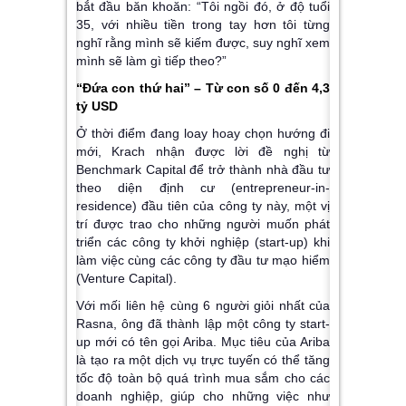
bắt đầu băn khoăn: “Tôi ngồi đó, ở độ tuổi
35, với nhiều tiền trong tay hơn tôi từng
nghĩ rằng mình sẽ kiếm được, suy nghĩ xem
mình sẽ làm gì tiếp theo?”
“Đứa con thứ hai” – Từ con số 0 đến 4,3
tỷ USD
Ở thời điểm đang loay hoay chọn hướng đi
mới, Krach nhận được lời đề nghị từ
Benchmark Capital để trở thành nhà đầu tư
theo diện định cư (entrepreneur-in-
residence) đầu tiên của công ty này, một vị
trí được trao cho những người muốn phát
triển các công ty khởi nghiệp (start-up) khi
làm việc cùng các công ty đầu tư mạo hiểm
(Venture Capital).
Với mối liên hệ cùng 6 người giỏi nhất của
Rasna, ông đã thành lập một công ty start-
up mới có tên gọi Ariba. Mục tiêu của Ariba
là tạo ra một dịch vụ trực tuyến có thể tăng
tốc độ toàn bộ quá trình mua sắm cho các
doanh nghiệp, giúp cho những việc như