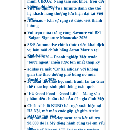
minh CIRQA: Nâng tầm sức khỏe, trọn đời
không phí duy trì
Visa tái định vị Visa Infinite dành cho thế
hệ khách hàng thượng lưu hiện đại tại Việt
Nam
Athénaïs – Khi sự rạng rỡ được viết thành
hương
Vui trọn mùa trăng cùng Savouré với BST
‘Saigon Signature Mooncake 2026′
S&S Automotive chính thức triển khai dịch
vụ hậu mãi chính hãng Aston Martin tại
Việt Nam
InnoEx 2026 – Doanh nghiệp Việt trước
‘bước ngoặt’ chiến lược lớn nhất thập kỷ
adidas ra mắt ‘Cư Xá adidas’ với không
gian thể thao đường phố bùng nổ mùa
World Cup 2026
30 đoàn thể thao học sinh tranh tài tại Giải
thể thao học sinh phổ thông toàn quốc
‘EU Good Food – Good Life’ – Mang sản
phẩm tiêu chuẩn châu Âu đến gia đình Việt
Chiếc xích lô KUBO bất ngờ xuất hiện tại
Hà Nội, mở màn cuộc gặp gỡ giữa Artist
BAO và fan Việt
CapitaLand Development cam kết tài trợ
98.000 đô la Mỹ đồng hành cùng trẻ em yếu
thế