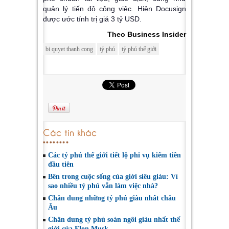
quản lý tiến độ công việc. Hiện Docusign
được ước tính trị giá 3 tỷ USD.
Theo Business Insider
bi quyet thanh cong
tỷ phú
tỷ phú thế giới
Các tin khác
Các tỷ phú thế giới tiết lộ phi vụ kiếm tiền
đầu tiên
Bên trong cuộc sống của giới siêu giàu: Vì
sao nhiều tỷ phú vẫn làm việc nhà?
Chân dung những tỷ phú giàu nhất châu
Âu
Chân dung tỷ phú soán ngôi giàu nhất thế
giới của Elon Musk