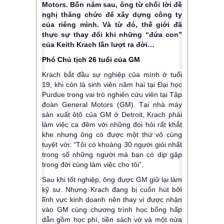
Motors. Bốn năm sau, ông từ chối lời đề
nghị thăng chức để xây dựng công ty
của riêng mình. Và từ đó, thế giới đã
thực sự thay đổi khi những “đứa con”
của Keith Krach lần lượt ra đời…
Phó Chủ tịch 26 tuổi của GM
Krach bắt đầu sự nghiệp của mình ở tuổi
19, khi còn là sinh viên năm hai tại Đại học
Purdue trong vai trò nghiên cứu viên tại Tập
đoàn General Motors (GM). Tại nhà máy
sản xuất ôtô của GM ở Detroit, Krach phải
làm việc ca đêm với những đòi hỏi rất khắt
khe nhưng ông có được một thứ vô cùng
tuyệt vời: “Tôi có khoảng 30 người giỏi nhất
trong số những người mà bạn có dịp gặp
trong đời cùng làm việc cho tôi”.
Sau khi tốt nghiệp, ông được GM giữ lại làm
kỹ sư. Nhưng Krach đang bị cuốn hút bởi
lĩnh vực kinh doanh nên thay vì được nhận
vào GM cùng chương trình học bổng hấp
dẫn gồm học phí, tiền sách vở và một nửa