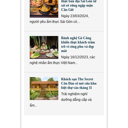
thực bản địa Sài Gòn từ
xứ sở rừng ngập mặn
Cần Giờ
Ngày 23/03/2024,
người yêu ẩm thực Sài Gòn có...
Bánh nghệ Gò Công
khiến thực khách trầm
trồ vì công phu và đẹp
mắt
Ngày 16/12/2023, các
nghệ nhân ẩm thực Việt Nam...
Khách sạn The Secret
Côn Đảo sẽ mở cửa khu
biệt thự vào tháng 11
Trải nghiệm nghỉ
dưỡng đẳng cấp và
ẩm...