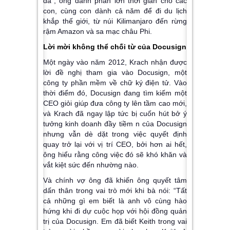
đá”, ông dành phần lớn thời gian cho các
con, cùng con dành cả năm để đi du lịch
khắp thế giới, từ núi Kilimanjaro đến rừng
rậm Amazon và sa mạc châu Phi.
Lời mời không thể chối từ của Docusign
Một ngày vào năm 2012, Krach nhận được
lời đề nghị tham gia vào Docusign, một
công ty phần mềm về chữ ký điện tử. Vào
thời điểm đó, Docusign đang tìm kiếm một
CEO giỏi giúp đưa công ty lên tầm cao mới,
và Krach đã ngay lập tức bị cuốn hút bở ý
tưởng kinh doanh đầy tiềm n của Docusign
nhưng vẫn dè dặt trong việc quyết định
quay trở lại với vị trí CEO, bởi hơn ai hết,
ông hiểu rằng công việc đó sẽ khó khăn và
vắt kiệt sức đến nhường nào.
Và chính vợ ông đã khiến ông quyết tâm
dấn thân trong vai trò mới khi bà nói: “Tất
cả những gì em biết là anh vô cùng hào
hứng khi đi dự cuộc họp với hội đồng quản
trị của Docusign. Em đã biết Keith trong vai