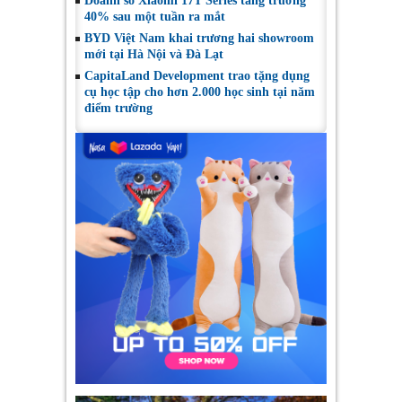
Doanh số Xiaomi 17T Series tăng trưởng
40% sau một tuần ra mắt
BYD Việt Nam khai trương hai showroom
mới tại Hà Nội và Đà Lạt
CapitaLand Development trao tặng dụng
cụ học tập cho hơn 2.000 học sinh tại năm
điểm trường