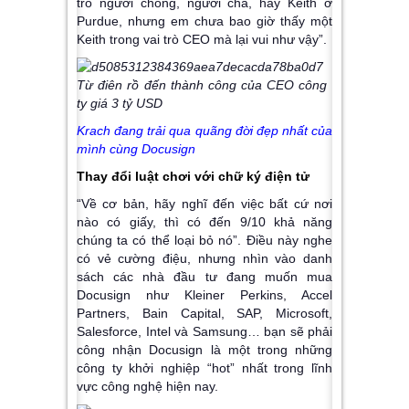
trò người chồng, người cha, hay Keith ở
Purdue, nhưng em chưa bao giờ thấy một
Keith trong vai trò CEO mà lại vui như vậy”.
Krach đang trải qua quãng đời đẹp nhất của
mình cùng Docusign
Thay đổi luật chơi với chữ ký điện tử
“Về cơ bản, hãy nghĩ đến việc bất cứ nơi
nào có giấy, thì có đến 9/10 khả năng
chúng ta có thể loại bỏ nó”. Điều này nghe
có vẻ cường điệu, nhưng nhìn vào danh
sách các nhà đầu tư đang muốn mua
Docusign như Kleiner Perkins, Accel
Partners, Bain Capital, SAP, Microsoft,
Salesforce, Intel và Samsung… bạn sẽ phải
công nhận Docusign là một trong những
công ty khởi nghiệp “hot” nhất trong lĩnh
vực công nghệ hiện nay.