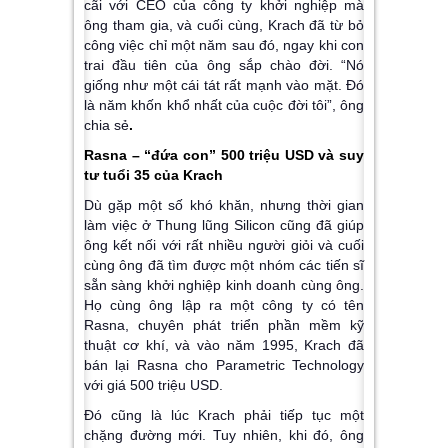
cãi với CEO của công ty khởi nghiệp mà
ông tham gia, và cuối cùng, Krach đã từ bỏ
công việc chỉ một năm sau đó, ngay khi con
trai đầu tiên của ông sắp chào đời. “Nó
giống như một cái tát rất mạnh vào mặt. Đó
là năm khốn khổ nhất của cuộc đời tôi”, ông
chia sẻ
.
Rasna – “đứa con” 500 triệu USD và suy
tư tuổi 35 của Krach
Dù gặp một số khó khăn, nhưng thời gian
làm việc ở Thung lũng Silicon cũng đã giúp
ông kết nối với rất nhiều người giỏi và cuối
cùng ông đã tìm được một nhóm các tiến sĩ
sẵn sàng khởi nghiệp kinh doanh cùng ông.
Họ cùng ông lập ra một công ty có tên
Rasna, chuyên phát triển phần mềm kỹ
thuật cơ khí, và vào năm 1995, Krach đã
bán lại Rasna cho Parametric Technology
với giá 500 triệu USD.
Đó cũng là lúc Krach phải tiếp tục một
chặng đường mới. Tuy nhiên, khi đó, ông