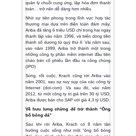
quản lý chuỗi cung ứng, lập hóa đơn thanh
toán… trở nên dễ dàng hơn nhiều.
Nhờ sự tiên phong trong lĩnh vực hợp tác
thương mại dựa trên điện toán đám mây,
Ariba đã tăng 6 triệu USD chỉ trong hai ngày
thành lập vào năm 1996, và biến dòng tiền
thành số dương từ quý thứ II. Vài năm sau,
vào năm 1999, Ariba trở thành một trong
những công ty phần mềm internet đầu tiên
chào bán cổ phiếu lần đầu ra công chúng
(IPO).
Song, rốt cuộc, Krach cũng rời Ariba vào
năm 2001, sau sự suy sụp của các công ty
Internet (dot-com). Và sau đó, vào năm
2012, từ một công ty trị giá trên 30 tỷ USD,
Ariba được bán cho SAP với giá 4,3 tỷ USD.
Về hưu lưng chừng để trở thành “Ông
bố bóng đá”
Sau khi rời Ariba, Krach có 8 năm tận
hưởng cuộc sống như một “ông bố bóng