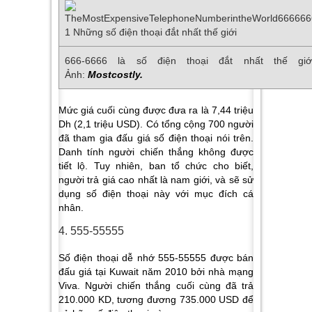
666-6666 là số điện thoại đắt nhất thế giới
Ảnh:
Mostcostly.
Mức giá cuối cùng được đưa ra là 7,44 triệu
Dh (2,1 triệu USD). Có tổng cộng 700 người
đã tham gia đấu giá số điện thoại nói trên.
Danh tính người chiến thắng không được
tiết lộ. Tuy nhiên, ban tổ chức cho biết,
người trả giá cao nhất là nam giới, và sẽ sử
dụng số điện thoại này với mục đích cá
nhân.
4. 555-55555
Số điện thoại dễ nhớ 555-55555 được bán
đấu giá tại Kuwait năm 2010 bởi nhà mạng
Viva. Người chiến thắng cuối cùng đã trả
210.000 KD, tương đương 735.000 USD để