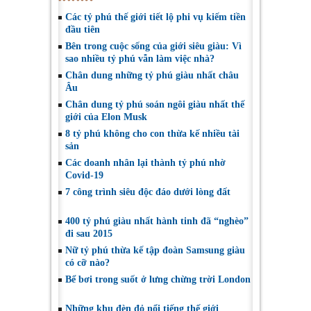
Các tỷ phú thế giới tiết lộ phi vụ kiếm tiền
đầu tiên
Bên trong cuộc sống của giới siêu giàu: Vì
sao nhiều tỷ phú vẫn làm việc nhà?
Chân dung những tỷ phú giàu nhất châu
Âu
Chân dung tỷ phú soán ngôi giàu nhất thế
giới của Elon Musk
8 tỷ phú không cho con thừa kế nhiều tài
sản
Các doanh nhân lại thành tỷ phú nhờ
Covid-19
7 công trình siêu độc đáo dưới lòng đất
400 tỷ phú giàu nhất hành tinh đã “nghèo”
đi sau 2015
Nữ tỷ phú thừa kế tập đoàn Samsung giàu
có cỡ nào?
Bể bơi trong suốt ở lưng chừng trời London
Những khu đèn đỏ nổi tiếng thế giới