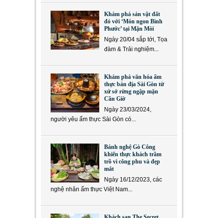
Khám phá sản vật đất
đỏ với ‘Món ngon Bình
Phước’ tại Mặn Mòi
Ngày 20/04 sắp tới, Tọa
đàm & Trải nghiệm...
Khám phá văn hóa ẩm
thực bản địa Sài Gòn từ
xứ sở rừng ngập mặn
Cần Giờ
Ngày 23/03/2024,
người yêu ẩm thực Sài Gòn có...
Bánh nghệ Gò Công
khiến thực khách trầm
trồ vì công phu và đẹp
mắt
Ngày 16/12/2023, các
nghệ nhân ẩm thực Việt Nam...
Khách sạn The Secret