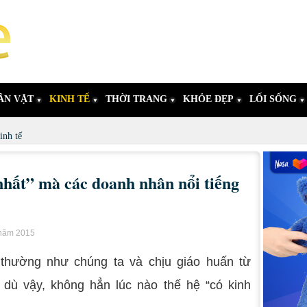
ÂN VẬT
KINH TẾ
THỜI TRANG
KHỎE ĐẸP
LỐI SỐNG
inh tế
nhất” mà các doanh nhân nổi tiếng
 năm 2015
 thường như chúng ta và chịu giáo huấn từ
 dù vậy, không hẳn lúc nào thế hệ “có kinh