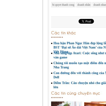
bi quyet thanh cong
doanh nhân
doanh nhan
Các tin khác
Hoa hậu Phan Ngọc Hân đẹp lộng lẫ
BST ‘Đại sứ Áo dài Việt Nam’ của 
Việt Hùng
Nhà sáng lập Atari: Cuộc sống như
ván game
Chúng tôi muốn tạo một điểm đến m
Nha Trang
Con đường đến với thành công của 
Dell
Diễm Trần: Câu chuyện nhỏ cho gi
lớn
Các tin cùng chuyên mục