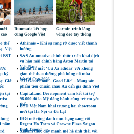
 mới
Runmatic kết hợp
Garmin trình làng
 cao
cùng Google Việt
vòng đeo tay thông
ối
Nam: Lần đầu đưa
minh CIRQA: Nâng
ho thế
Athénaïs – Khi sự rạng rỡ được viết thành
h về
AI vào huấn luyện
tầm sức khỏe, trọn
ại Việt
hương
tô
Hybrid Training
đời không phí duy
ới BST
thực tế
S&S Automotive chính thức triển khai dịch
trì
vụ hậu mãi chính hãng Aston Martin tại
Việt Nam
ước
adidas ra mắt ‘Cư Xá adidas’ với không
ập kỷ
gian thể thao đường phố bùng nổ mùa
World Cup 2026
ại Giải
‘EU Good Food – Good Life’ – Mang sản
ốc
phẩm tiêu chuẩn châu Âu đến gia đình Việt
ện tại
CapitaLand Development cam kết tài trợ
tist
98.000 đô la Mỹ đồng hành cùng trẻ em yếu
thế
ưởng
BYD Việt Nam khai trương hai showroom
mới tại Hà Nội và Đà Lạt
 dụng
IHG mở rộng danh mục hạng sang với
ại năm
Regent Ho Tram và Crowne Plaza Saigon
Binh Duong
ord
Xiaomi thúc đẩy mạnh mẽ hệ sinh thái với