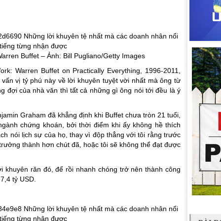
rren Buffet – Ảnh: Bill Pugliano/Getty Images
k: Warren Buffet on Practically Everything, 1996-2011,
vấn vị tỷ phú này về lời khuyên tuyệt vời nhất mà ông từ
 đợi của nhà văn thì tất cả những gì ông nói tới đều là ý
jamin Graham đã khẳng định khi Buffet chưa tròn 21 tuổi,
gành chứng khoán, bởi thời điểm khi ấy không hề thích
ch nói lịch sự của họ, thay vì độp thẳng với tôi rằng trước
n trưởng thành hơn chút đã, hoặc tôi sẽ không thể đạt được
ời khuyên răn đó, để rồi nhanh chóng trở nên thành công
67,4 tỷ USD.