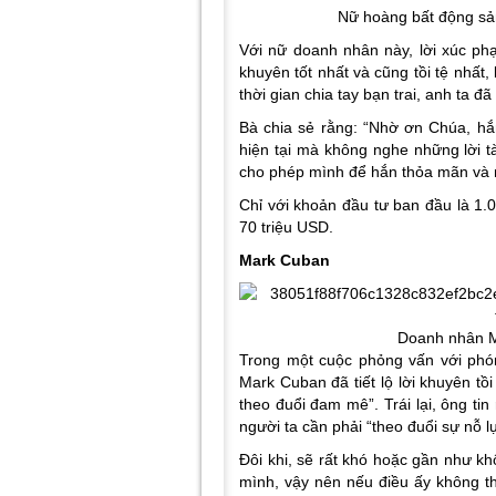
Nữ hoàng bất động sản
Với nữ doanh nhân này, lời xúc phạ
khuyên tốt nhất và cũng tồi tệ nhất
thời gian chia tay bạn trai, anh ta đ
Bà chia sẻ rằng: “Nhờ ơn Chúa, hắn
hiện tại mà không nghe những lời tà
cho phép mình để hắn thỏa mãn và nh
Chỉ với khoản đầu tư ban đầu là 1.
70 triệu USD.
Mark Cuban
Doanh nhân M
Trong một cuộc phỏng vấn với phó
Mark Cuban đã tiết lộ lời khuyên tồ
theo đuổi đam mê”. Trái lại, ông ti
người ta cần phải “theo đuổi sự nỗ l
Đôi khi, sẽ rất khó hoặc gần như k
mình, vậy nên nếu điều ấy không t