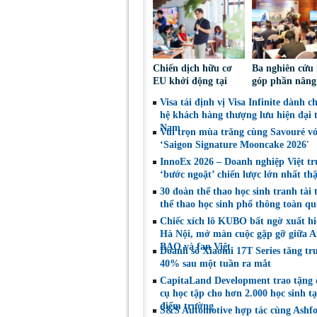
Chiến dịch hữu cơ
Ba nghiên cứu
EU khởi động tại
góp phần nâng
Việt Nam, thúc đẩy
nhận thức và đ
Visa tái định vị Visa Infinite dành c
người tiêu dùng lựa
thoại chính sác
hệ khách hàng thượng lưu hiện đại t
chọn sáng suốt
an toàn xe mô 
Nam
Vui trọn mùa trăng cùng Savouré v
‘Saigon Signature Mooncake 2026′
InnoEx 2026 – Doanh nghiệp Việt tr
‘bước ngoặt’ chiến lược lớn nhất th
30 đoàn thể thao học sinh tranh tài t
thể thao học sinh phổ thông toàn qu
Chiếc xích lô KUBO bất ngờ xuất hi
Hà Nội, mở màn cuộc gặp gỡ giữa Ar
BAO và fan Việt
Doanh số Xiaomi 17T Series tăng tr
40% sau một tuần ra mắt
CapitaLand Development trao tặng
cụ học tập cho hơn 2.000 học sinh t
điểm trường
S&S Automotive hợp tác cùng Ashf