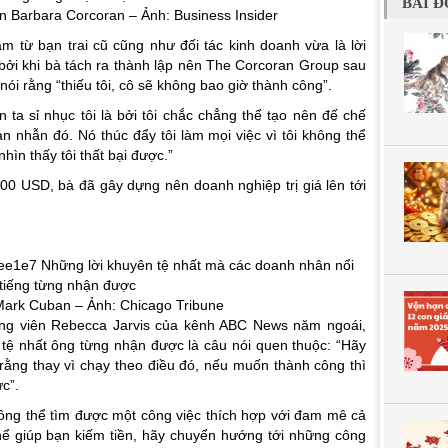
BÀI Đ
 Barbara Corcoran – Ảnh: Business Insider
m từ bạn trai cũ cũng như đối tác kinh doanh vừa là lời
, bởi khi bà tách ra thành lập nên The Corcoran Group sau
ã nói rằng “thiếu tôi, cô sẽ không bao giờ thành công”.
 ta sỉ nhục tôi là bởi tôi chắc chẳng thể tạo nên đế chế
n nhẫn đó. Nó thúc đẩy tôi làm mọi việc vì tôi không thể
ìn thấy tôi thất bại được.”
000 USD, bà đã gây dựng nên doanh nghiệp trị giá lên tới
ark Cuban – Ảnh: Chicago Tribune
ng viên Rebecca Jarvis của kênh ABC News năm ngoái,
i tệ nhất ông từng nhận được là câu nói quen thuộc: “Hãy
n rằng thay vì chạy theo điều đó, nếu muốn thành công thì
ực”.
hông thể tìm được một công việc thích hợp với đam mê cả
hể giúp bạn kiếm tiền, hãy chuyển hướng tới những công