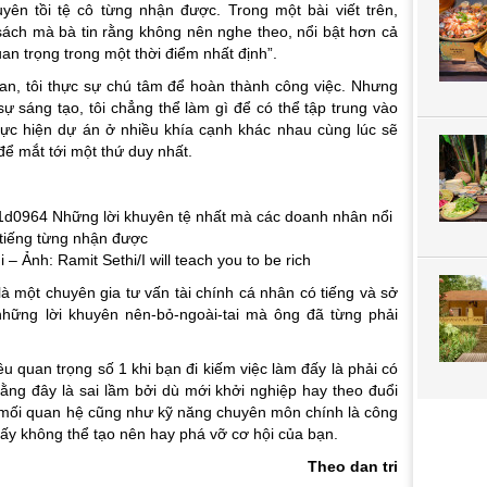
uyên tồi tệ cô từng nhận được. Trong một bài viết trên,
 sách mà bà tin rằng không nên nghe theo, nổi bật hơn cả
uan trọng trong một thời điểm nhất định”.
 gian, tôi thực sự chú tâm để hoàn thành công việc. Nhưng
sự sáng tạo, tôi chẳng thể làm gì để có thể tập trung vào
hực hiện dự án ở nhiều khía cạnh khác nhau cùng lúc sẽ
để mắt tới một thứ duy nhất.
– Ảnh: Ramit Sethi/I will teach you to be rich
à một chuyên gia tư vấn tài chính cá nhân có tiếng và sở
những lời khuyên nên-bỏ-ngoài-tai mà ông đã từng phải
ều quan trọng số 1 khi bạn đi kiếm việc làm đấy là phải có
rằng đây là sai lầm bởi dù mới khởi nghiệp hay theo đuổi
 mối quan hệ cũng như kỹ năng chuyên môn chính là công
giấy không thể tạo nên hay phá vỡ cơ hội của bạn.
Theo dan tri