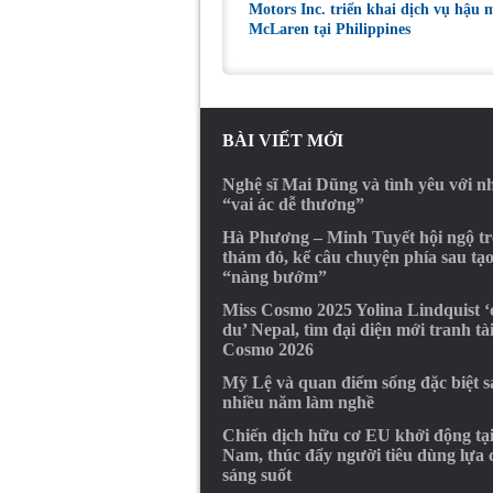
Motors Inc. triển khai dịch vụ hậu 
McLaren tại Philippines
BÀI VIẾT MỚI
Nghệ sĩ Mai Dũng và tình yêu với 
“vai ác dễ thương”
Hà Phương – Minh Tuyết hội ngộ t
thảm đỏ, kể câu chuyện phía sau tạ
“nàng bướm”
Miss Cosmo 2025 Yolina Lindquist 
du’ Nepal, tìm đại diện mới tranh tà
Cosmo 2026
Mỹ Lệ và quan điểm sống đặc biệt s
nhiều năm làm nghề
Chiến dịch hữu cơ EU khởi động tại
Nam, thúc đẩy người tiêu dùng lựa
sáng suốt