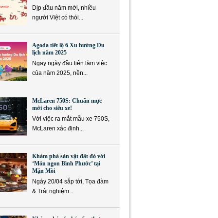
Dịp đầu năm mới, nhiều
người Việt có thói...
Agoda tiết lộ 6 Xu hướng Du
lịch năm 2025
Ngay ngày đầu tiên làm việc
của năm 2025, nền...
McLaren 750S: Chuẩn mực
mới cho siêu xe!
Với việc ra mắt mẫu xe 750S,
McLaren xác định...
Khám phá sản vật đất đỏ với
‘Món ngon Bình Phước’ tại
Mặn Mòi
Ngày 20/04 sắp tới, Tọa đàm
& Trải nghiệm...