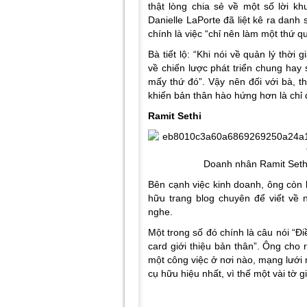
thật lòng chia sẻ về một số lời kh
Danielle LaPorte đã liệt kê ra danh
chính là việc “chỉ nên làm một thứ q
Bà tiết lộ: “Khi nói về quản lý thời
về chiến lược phát triển chung hay 
mấy thứ đó”. Vậy nên đối với bà, t
khiến bản thân hào hứng hơn là chỉ 
Ramit Sethi
Doanh nhân Ramit Sethi 
Bên cạnh việc kinh doanh, ông còn l
hữu trang blog chuyên để viết về 
nghe.
Một trong số đó chính là câu nói “Đi
card giới thiệu bản thân”. Ông cho 
một công việc ở nơi nào, mạng lưới
cụ hữu hiệu nhất, vì thế một vài tờ 