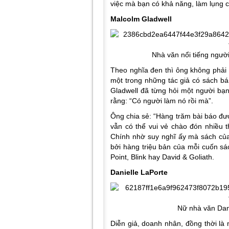
việc mà bạn có khả năng, làm lụng 
Malcolm Gladwell
Nhà văn nổi tiếng ngườ
Theo nghĩa đen thì ông không phải 
một trong những tác giả có sách bán
Gladwell đã từng hỏi một người bạ
rằng: “Có người làm nó rồi mà”.
Ông chia sẻ: “Hàng trăm bài báo đượ
vẫn có thể vui vẻ chào đón nhiều th
Chính nhờ suy nghĩ ấy mà sách củ
bởi hàng triệu bản của mỗi cuốn sác
Point, Blink hay David & Goliath.
Danielle LaPorte
Nữ nhà văn Dani
Diễn giả, doanh nhân, đồng thời là