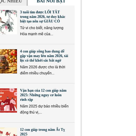
ỌC NHIỀU
BÀI NỔI BẬT
3 tuổi tìm được LỐI TẮT
trong năm 2026, tư duy khác
biệt tạo nên sự GIÀU CÓ
Tử vi cho biết, năng lượng
Hỏa mạnh mẽ của...
4 con giáp sống bao dung dễ
gặp vận may lớn năm 2026, tài
lộc có thể khởi sắc bất ngờ
Năm 2026 được cho là thời
điểm nhiều chuyển...
Vận hạn của 12 con giáp năm
2025: Những nguy cơ luôn
rình rập
Năm 2025 dự báo nhiều biến
động thú vị,...
12 con giáp trong năm Ất Tỵ
2025