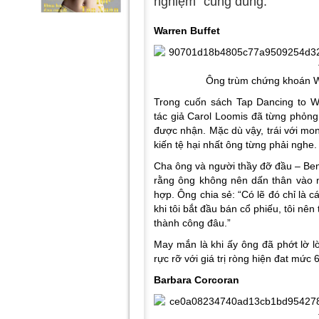
nghiệm” cũng đúng.
Warren Buffet
Ông trùm chứng khoán Wa
Trong cuốn sách Tap Dancing to Wor
tác giả Carol Loomis đã từng phỏng 
được nhận. Mặc dù vậy, trái với mong
kiến tệ hại nhất ông từng phải nghe.
Cha ông và người thầy đỡ đầu – Ben
rằng ông không nên dấn thân vào n
hợp. Ông chia sẻ: “Có lẽ đó chỉ là cá
khi tôi bắt đầu bán cổ phiếu, tôi nê
thành công đâu.”
May mắn là khi ấy ông đã phớt lờ l
rực rỡ với giá trị ròng hiện đat mức 
Barbara Corcoran