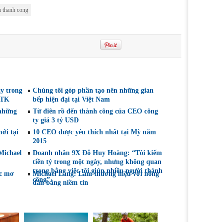
 thanh cong
y trong
Chúng tôi góp phần tạo nên những gian
NTK
bếp hiện đại tại Việt Nam
 những
Từ điên rồ đến thành công của CEO công
ty giá 3 tỷ USD
ới tại
10 CEO được yêu thích nhất tại Mỹ năm
2015
Michael
Doanh nhân 9X Đỗ Huy Hoàng: “Tôi kiếm
tiền tỷ trong một ngày, nhưng không quan
trọng bằng việc tôi giúp nhiều người thành
ấc mơ
Michael Lang: Làm thương hiệu với nông
công”.
dân bằng niềm tin