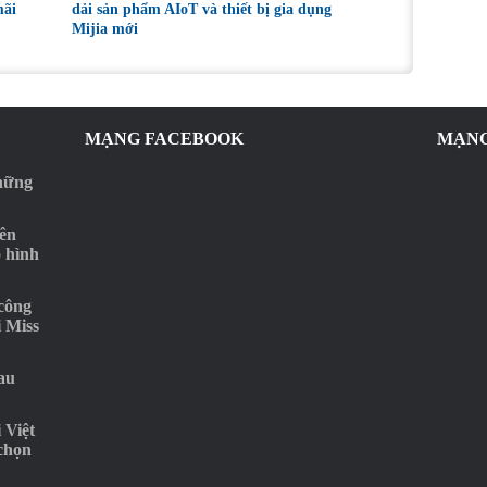
mãi
dải sản phẩm AIoT và thiết bị gia dụng
Mijia mới
MẠNG FACEBOOK
MẠNG
những
rên
o hình
‘công
i Miss
au
 Việt
 chọn