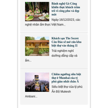
Bánh nghệ Gò Công
khiến thực khách trầm
trồ vì công phu và đẹp
mắt
Ngày 16/12/2023, các
nghệ nhân ẩm thực Việt Nam...
Khách sạn The Secret
Côn Đảo sẽ mở cửa khu
biệt thự vào tháng 11
Trải nghiệm nghỉ
dưỡng đẳng cấp và
ẩm...
Chiêm ngưỡng siêu biệt
thự ở Mumbai của tỷ
phú giàu nhất châu Á
Siêu biệt thự của tỷ phú
Ấn Độ Mukesh
Ambani...