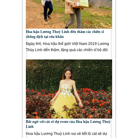
Hoa hậu Lương Thuỳ Linh đến thăm các chiến sĩ
chống dịch tại cửa khẩu
Ngày 9/4, Hoa hậu thế giới Việt Nam 2019 Lương
Thùy Linh đến thăm, tặng quà các chiến sĩ bộ đội
biên phòng đang làm...
Bất ngờ với cát sê dự event của Hoa hậu Lương Thuỳ
Linh
Hoa hậu Lương Thuỳ Linh vui vẻ tiết lộ cát sê dự