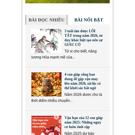
BÀI ĐỌC NHIỀU
BÀI NỔI BẬT
3 tuổi tìm được LỐI
TẮT trong năm 2026, tư
duy khác biệt tạo nên sự
GIÀU CÓ
Tử vi cho biết, năng
lượng Hỏa mạnh mẽ của...
4 con giáp sống bao
dung dễ gặp vận may
lớn năm 2026, tài lộc có
thể khởi sắc bất ngờ
Năm 2026 được cho là
thời điểm nhiều chuyển...
Vận hạn của 12 con giáp
năm 2025: Những nguy
cơ luôn rình rập
Năm 2025 dự báo