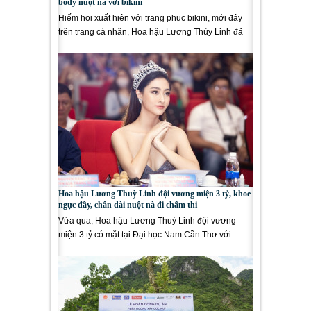
body nuột nà với bikini
Hiếm hoi xuất hiện với trang phục bikini, mới đây
trên trang cá nhân, Hoa hậu Lương Thùy Linh đã
chia sẻ những hình...
Hoa hậu Lương Thuỳ Linh đội vương miện 3 tỷ, khoe
ngực đầy, chân dài nuột nà đi chấm thi
Vừa qua, Hoa hậu Lương Thuỳ Linh đội vương
miện 3 tỷ có mặt tại Đại học Nam Cần Thơ với
cương vị giám khảo...