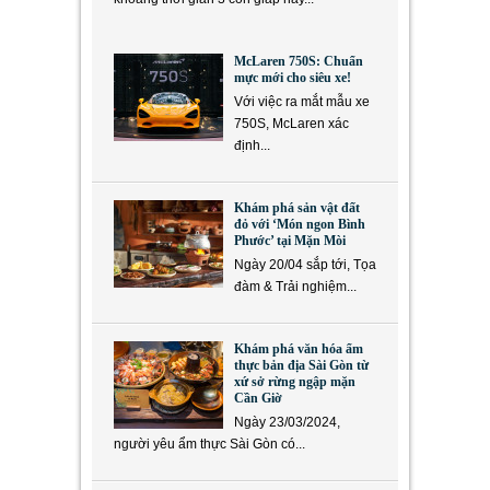
McLaren 750S: Chuẩn
mực mới cho siêu xe!
Với việc ra mắt mẫu xe
750S, McLaren xác
định...
Khám phá sản vật đất
đỏ với ‘Món ngon Bình
Phước’ tại Mặn Mòi
Ngày 20/04 sắp tới, Tọa
đàm & Trải nghiệm...
Khám phá văn hóa ẩm
thực bản địa Sài Gòn từ
xứ sở rừng ngập mặn
Cần Giờ
Ngày 23/03/2024,
người yêu ẩm thực Sài Gòn có...