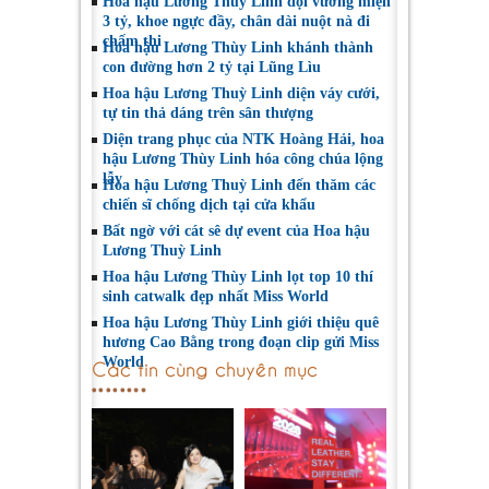
Hoa hậu Lương Thuỳ Linh đội vương miện
3 tỷ, khoe ngực đầy, chân dài nuột nà đi
chấm thi
Hoa hậu Lương Thùy Linh khánh thành
con đường hơn 2 tỷ tại Lũng Lìu
Hoa hậu Lương Thuỳ Linh diện váy cưới,
tự tin thả dáng trên sân thượng
Diện trang phục của NTK Hoàng Hải, hoa
hậu Lương Thùy Linh hóa công chúa lộng
lẫy
Hoa hậu Lương Thuỳ Linh đến thăm các
chiến sĩ chống dịch tại cửa khẩu
Bất ngờ với cát sê dự event của Hoa hậu
Lương Thuỳ Linh
Hoa hậu Lương Thùy Linh lọt top 10 thí
sinh catwalk đẹp nhất Miss World
Hoa hậu Lương Thùy Linh giới thiệu quê
hương Cao Bằng trong đoạn clip gửi Miss
World
Các tin cùng chuyên mục