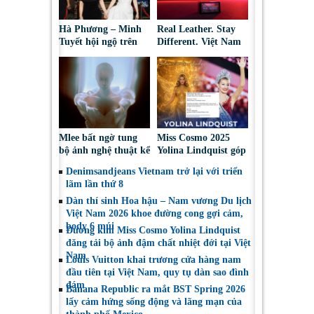
Hà Phương – Minh
Real Leather. Stay
Tuyết hội ngộ trên
Different. Việt Nam
thảm đỏ, kể câu
2026: Tôn vinh sáng
chuyện phía sau tạo
tạo da thuộc và thời
hình “nàng bướm”
trang bền vững
Mlee bất ngờ tung
Miss Cosmo 2025
bộ ảnh nghệ thuật kể
Yolina Lindquist góp
về lần đầu đối diện
mặt trong Top 10 Mỹ
Denimsandjeans Vietnam trở lại với triển
với bóng tối tâm hồn
Nhân Đẹp Nhất Năm
lãm lần thứ 8
2025
Dàn thí sinh Hoa hậu – Nam vương Du lịch
Việt Nam 2026 khoe đường cong gợi cảm,
body 6 múi
Đương kim Miss Cosmo Yolina Lindquist
đăng tải bộ ảnh đậm chất nhiệt đới tại Việt
Nam
Louis Vuitton khai trương cửa hàng nam
đầu tiên tại Việt Nam, quy tụ dàn sao đình
đám
Banana Republic ra mắt BST Spring 2026
lấy cảm hứng sống động và lãng mạn của