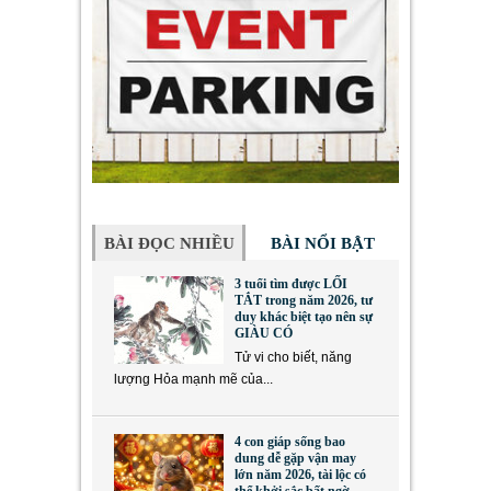
BÀI ĐỌC NHIỀU
BÀI NỔI BẬT
3 tuổi tìm được LỐI
TẮT trong năm 2026, tư
duy khác biệt tạo nên sự
GIÀU CÓ
Tử vi cho biết, năng
lượng Hỏa mạnh mẽ của...
4 con giáp sống bao
dung dễ gặp vận may
lớn năm 2026, tài lộc có