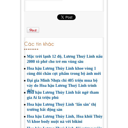
Các tin khác
Mặc trời lạnh 12 độ, Lương Thuỳ Linh nấu
2000 tô phở cho trẻ em vùng sâu
Hoa hậu Lương Thùy Linh khoe vòng 1
cùng đôi chân cực phẩm trong bộ ảnh mới
Đại gia Minh Nhựa chi 405 triệu mua bộ
váy do Hoa hậu Lương Thuỳ Linh trình
diễn
Hoa hậu Lương Thùy Linh bất ngờ tham
gia Ai là triệu phú
Hoa hậu Lương Thuỳ Linh ‘lấn sân’ thị
trường bất động sản
Hoa hậu Lương Thùy Linh, Hoa khôi Thúy
Vi khoe body nuột nà với bikini