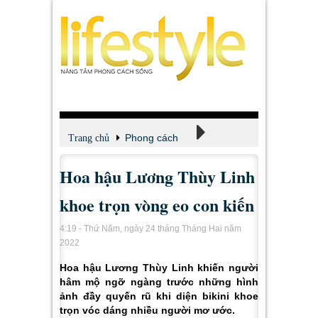
Phong cách
Trang chủ
Hoa hậu Lương Thùy Linh
Thời trang
khoe trọn vòng eo con kiến
4:19 - Thứ Năm, ngày 24 tháng Tháng Hai năm
2022
Hoa hậu Lương Thùy Linh khiến người
hâm mộ ngỡ ngàng trước những hình
ảnh đầy quyến rũ khi diện bikini khoe
trọn vóc dáng nhiều người mơ ước.