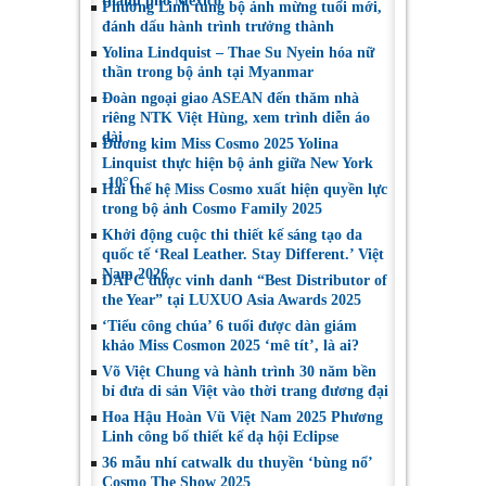
thành phố Mexico
Phương Linh tung bộ ảnh mừng tuổi mới,
đánh dấu hành trình trưởng thành
Yolina Lindquist – Thae Su Nyein hóa nữ
thần trong bộ ảnh tại Myanmar
Đoàn ngoại giao ASEAN đến thăm nhà
riêng NTK Việt Hùng, xem trình diễn áo
dài
Đương kim Miss Cosmo 2025 Yolina
Linquist thực hiện bộ ảnh giữa New York
-10°C
Hai thế hệ Miss Cosmo xuất hiện quyền lực
trong bộ ảnh Cosmo Family 2025
Khởi động cuộc thi thiết kế sáng tạo da
quốc tế ‘Real Leather. Stay Different.’ Việt
Nam 2026
DAFC được vinh danh “Best Distributor of
the Year” tại LUXUO Asia Awards 2025
‘Tiểu công chúa’ 6 tuổi được dàn giám
khảo Miss Cosmon 2025 ‘mê tít’, là ai?
Võ Việt Chung và hành trình 30 năm bền
bỉ đưa di sản Việt vào thời trang đương đại
Hoa Hậu Hoàn Vũ Việt Nam 2025 Phương
Linh công bố thiết kế dạ hội Eclipse
36 mẫu nhí catwalk du thuyền ‘bùng nổ’
Cosmo The Show 2025