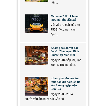
nền...
McLaren 750S: Chuẩn
mực mới cho siêu xe!
Với việc ra mắt mẫu xe
750S, McLaren xác
định...
Khám phá sản vật đất
đỏ với ‘Món ngon Bình
Phước’ tại Mặn Mòi
Ngày 20/04 sắp tới, Tọa
đàm & Trải nghiệm...
Khám phá văn hóa ẩm
thực bản địa Sài Gòn từ
xứ sở rừng ngập mặn
Cần Giờ
Ngày 23/03/2024,
người yêu ẩm thực Sài Gòn có...