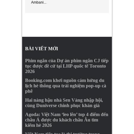
Ambani...
BÀI VIẾT MỚI
Phim ngắn của Dự án phim ngắn CJ tiếp
tục được đề cử tại LHP quốc tế Toronto
2026
Booking.com khơi nguồn cảm hứng du
lịch hè thông qua trải nghiệm pop-up cà
phê
Hai nàng hậu nhà Sen Vàng nhập hội,
cùng Duniverse chinh phục khán giả
Agoda: Việt Nam ‘leo lên’ top 4 điểm đến
châu Á được du khách châu Âu tìm
kiếm hè 2026