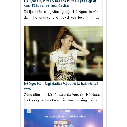
Hồ Ngọc Hà, Kim Lý bất ngờ rủ rê Huỳnh Lập đi
xem ‘Pháp sư mù’ lúc nửa đêm
Dù lịch diễn, công việc bận rộn, Hồ Ngọc Hà vẫn
dành thời gian cùng Kim Lý đi xem bộ phim Pháp
sư mù ủng hộ...
Hồ Ngọc Hà – Gigi Hadid: Một thiết kế hai kiểu toả
sáng
Cùng diện thiết kế đặc sắc của Versace, Hồ Ngọc
Hà không hề thua kém mẫu Tây nổi tiếng thế giới.
Xuất hiện...