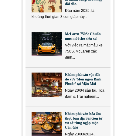
dồi dào
Đầu năm 2025, là
khoảng thời gian 3 con giáp này...
McLaren 750S: Chuẩn
mực mới cho siêu xe!
Với việc ra mắt mẫu xe
750S, McLaren xác
định...
Khám phá sản vật đất
đỏ với ‘Món ngon Bình
Phước’ tại Mặn Mòi
Ngày 20/04 sắp tới, Tọa
đàm & Trải nghiệm...
Khám phá văn hóa ẩm
thực bản địa Sài Gòn từ
xứ sở rừng ngập mặn
Cần Giờ
Ngày 23/03/2024,