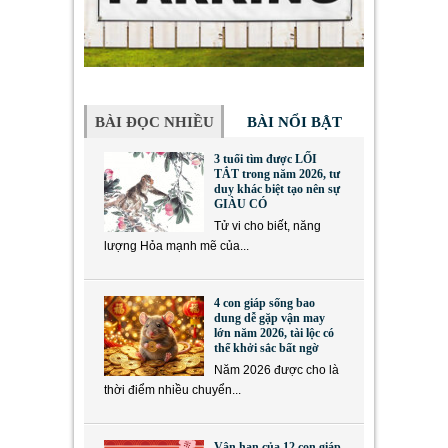
BÀI ĐỌC NHIỀU
BÀI NỔI BẬT
3 tuổi tìm được LỐI
TẮT trong năm 2026, tư
duy khác biệt tạo nên sự
GIÀU CÓ
Tử vi cho biết, năng
lượng Hỏa mạnh mẽ của...
4 con giáp sống bao
dung dễ gặp vận may
lớn năm 2026, tài lộc có
thể khởi sắc bất ngờ
Năm 2026 được cho là
thời điểm nhiều chuyển...
Vận hạn của 12 con giáp