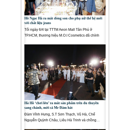
Hồ Ngọc Hà ra mắt dòng son cho phụ nữ thế hệ mới
với chất liệu jeans
Tối ngày 6/4 tại TTTM Aeon Mall Tân Phú ở
TP.HCM, thương hiệu M.O.I Cosmetics đã chính
thức trình làng Bộ sưu tập son thỏi...
Hà Hồ ‘chơi lớn’ ra mắt sản phẩm trên du thuyền
sang chảnh, mời cả Mr Đàm hát
Đàm Vĩnh Hưng, S.T Sơn Thạch, Vũ Hà, Chế
Nguyễn Quỳnh Châu, Liêu Hà Trinh và chồng…
cùng “đổ bộ” sự...