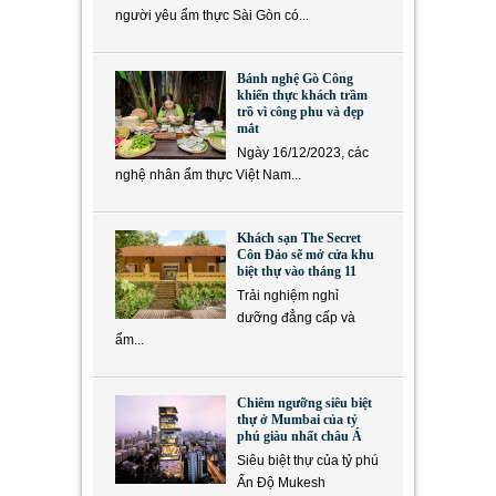
người yêu ẩm thực Sài Gòn có...
Bánh nghệ Gò Công
khiến thực khách trầm
trồ vì công phu và đẹp
mắt
Ngày 16/12/2023, các
nghệ nhân ẩm thực Việt Nam...
Khách sạn The Secret
Côn Đảo sẽ mở cửa khu
biệt thự vào tháng 11
Trải nghiệm nghỉ
dưỡng đẳng cấp và
ẩm...
Chiêm ngưỡng siêu biệt
thự ở Mumbai của tỷ
phú giàu nhất châu Á
Siêu biệt thự của tỷ phú
Ấn Độ Mukesh