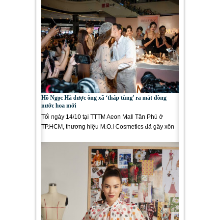
Hồ Ngọc Hà được ông xã ‘tháp tùng’ ra mắt dòng
nước hoa mới
Tối ngày 14/10 tại TTTM Aeon Mall Tân Phú ở
TP.HCM, thương hiệu M.O.I Cosmetics đã gây xôn
xao khi tạo nên cú hit mới: Lần...