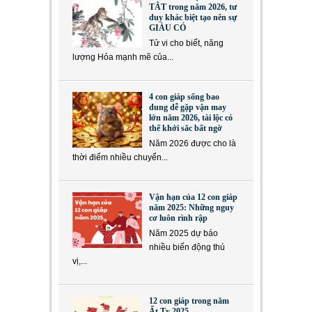
TẮT trong năm 2026, tư
duy khác biệt tạo nên sự
GIÀU CÓ
Tử vi cho biết, năng
lượng Hỏa mạnh mẽ của...
4 con giáp sống bao
dung dễ gặp vận may
lớn năm 2026, tài lộc có
thể khởi sắc bất ngờ
Năm 2026 được cho là
thời điểm nhiều chuyển...
Vận hạn của 12 con giáp
năm 2025: Những nguy
cơ luôn rình rập
Năm 2025 dự báo
nhiều biến động thú
vị,...
12 con giáp trong năm
Ất Tỵ 2025