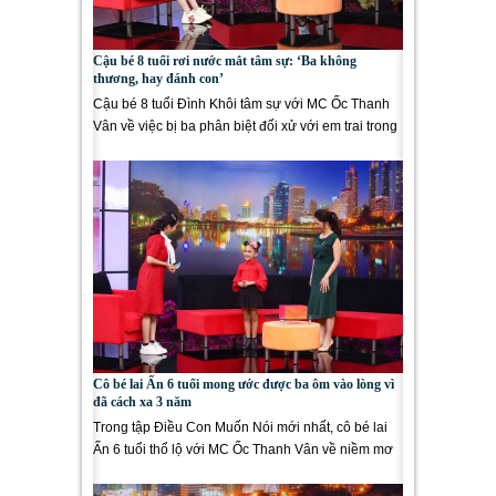
Cậu bé 8 tuổi rơi nước mắt tâm sự: ‘Ba không
thương, hay đánh con’
Cậu bé 8 tuổi Đình Khôi tâm sự với MC Ốc Thanh
Vân về việc bị ba phân biệt đối xử với em trai trong
chương trình...
Cô bé lai Ấn 6 tuổi mong ước được ba ôm vào lòng vì
đã cách xa 3 năm
Trong tập Điều Con Muốn Nói mới nhất, cô bé lai
Ấn 6 tuổi thổ lộ với MC Ốc Thanh Vân về niềm mơ
ước được ba...