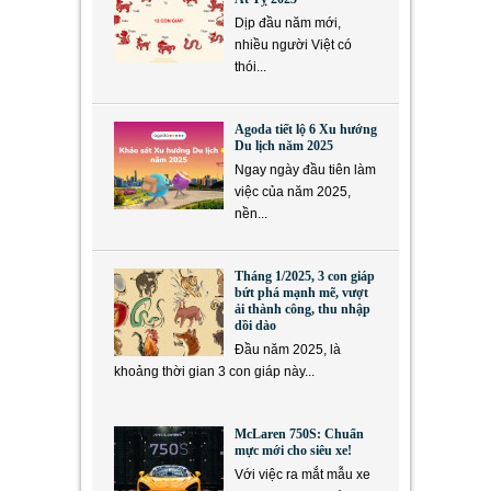
Dịp đầu năm mới,
nhiều người Việt có
thói...
Agoda tiết lộ 6 Xu hướng
Du lịch năm 2025
Ngay ngày đầu tiên làm
việc của năm 2025,
nền...
Tháng 1/2025, 3 con giáp
bứt phá mạnh mẽ, vượt
ải thành công, thu nhập
dồi dào
Đầu năm 2025, là
khoảng thời gian 3 con giáp này...
McLaren 750S: Chuẩn
mực mới cho siêu xe!
Với việc ra mắt mẫu xe