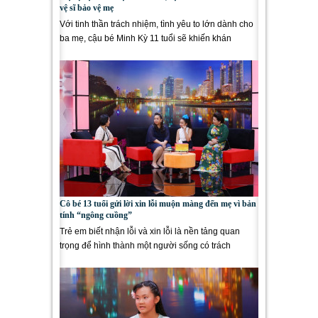
vệ sĩ bảo vệ mẹ
Với tinh thần trách nhiệm, tình yêu to lớn dành cho
ba mẹ, cậu bé Minh Kỳ 11 tuổi sẽ khiến khán
giả chương...
Cô bé 13 tuổi gửi lời xin lỗi muộn màng đến mẹ vì bản
tính “ngông cuồng”
Trẻ em biết nhận lỗi và xin lỗi là nền tảng quan
trọng để hình thành một người sống có trách
nhiệm. Lời xin lỗi...