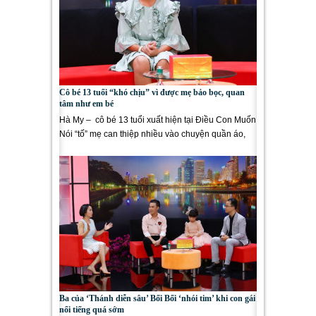
Cô bé 13 tuổi “khó chịu” vì được mẹ bảo bọc, quan
tâm như em bé
Hà My – cô bé 13 tuổi xuất hiện tại Điều Con Muốn
Nói “tố” mẹ can thiệp nhiều vào chuyện quần áo,
ăn...
Ba của ‘Thánh diễn sâu’ Bối Bối ‘nhói tim’ khi con gái
nổi tiếng quá sớm