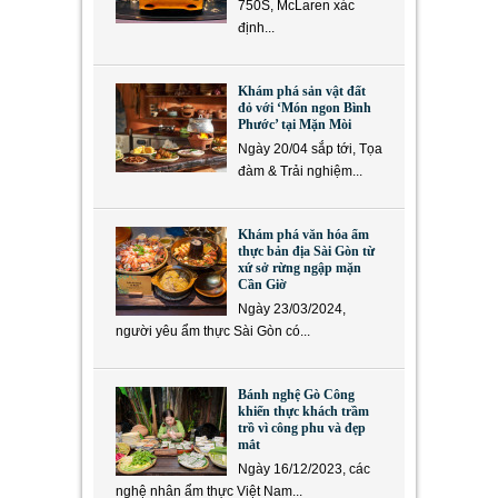
750S, McLaren xác
định...
Khám phá sản vật đất
đỏ với ‘Món ngon Bình
Phước’ tại Mặn Mòi
Ngày 20/04 sắp tới, Tọa
đàm & Trải nghiệm...
Khám phá văn hóa ẩm
thực bản địa Sài Gòn từ
xứ sở rừng ngập mặn
Cần Giờ
Ngày 23/03/2024,
người yêu ẩm thực Sài Gòn có...
Bánh nghệ Gò Công
khiến thực khách trầm
trồ vì công phu và đẹp
mắt
Ngày 16/12/2023, các
nghệ nhân ẩm thực Việt Nam...