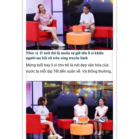
Nhóc tỳ 11 tuổi thổ lộ muốn tự giữ tiền lì xì khiến
người mẹ bối rối trên sóng truyền hình
Mừng tuổi hay lì xì cho trẻ là nét đẹp văn hóa của
nước ta mỗi dịp Tết đến xuân về. Và thông thường,
số tiền...