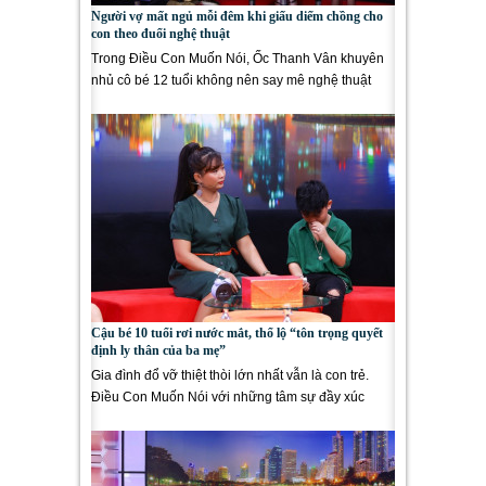
Người vợ mất ngủ mỗi đêm khi giấu diếm chồng cho
con theo đuổi nghệ thuật
Trong Điều Con Muốn Nói, Ốc Thanh Vân khuyên
nhủ cô bé 12 tuổi không nên say mê nghệ thuật
quá sớm mà quên đi gia...
Cậu bé 10 tuổi rơi nước mắt, thổ lộ “tôn trọng quyết
định ly thân của ba mẹ”
Gia đình đổ vỡ thiệt thòi lớn nhất vẫn là con trẻ.
Điều Con Muốn Nói với những tâm sự đầy xúc
động của bé...