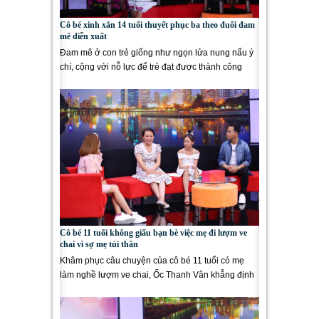
Cô bé xinh xắn 14 tuổi thuyết phục ba theo đuổi đam
mê diễn xuất
Đam mê ở con trẻ giống như ngọn lửa nung nấu ý
chí, cộng với nỗ lực để trẻ đạt được thành công
trong tương...
Cô bé 11 tuổi không giấu bạn bè việc mẹ đi lượm ve
chai vì sợ mẹ tủi thân
Khâm phục câu chuyện của cô bé 11 tuổi có mẹ
làm nghề lượm ve chai, Ốc Thanh Vân khẳng định
sẽ cho 3 con xem tập...