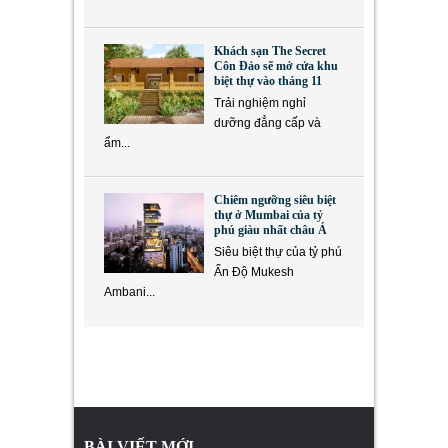
Khách sạn The Secret
Côn Đảo sẽ mở cửa khu
biệt thự vào tháng 11
Trải nghiệm nghỉ
dưỡng đẳng cấp và
ẩm...
Chiêm ngưỡng siêu biệt
thự ở Mumbai của tỷ
phú giàu nhất châu Á
Siêu biệt thự của tỷ phú
Ấn Độ Mukesh
Ambani...
BÀI VIẾT MỚI