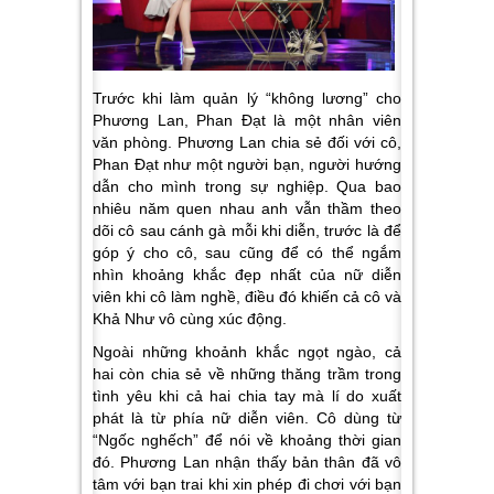
Trước khi làm quản lý “không lương” cho
Phương Lan, Phan Đạt là một nhân viên
văn phòng. Phương Lan chia sẻ đối với cô,
Phan Đạt như một người bạn, người hướng
dẫn cho mình trong sự nghiệp. Qua bao
nhiêu năm quen nhau anh vẫn thầm theo
dõi cô sau cánh gà mỗi khi diễn, trước là để
góp ý cho cô, sau cũng để có thể ngắm
nhìn khoảng khắc đẹp nhất của nữ diễn
viên khi cô làm nghề, điều đó khiến cả cô và
Khả Như vô cùng xúc động.
Ngoài những khoảnh khắc ngọt ngào, cả
hai còn chia sẻ về những thăng trầm trong
tình yêu khi cả hai chia tay mà lí do xuất
phát là từ phía nữ diễn viên. Cô dùng từ
“Ngốc nghếch” để nói về khoảng thời gian
đó. Phương Lan nhận thấy bản thân đã vô
tâm với bạn trai khi xin phép đi chơi với bạn