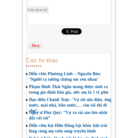
Giải mã tri kỷ
Các tin khác
Diễn viên Phương Linh – Nguyên Bảo:
‘Người ta tưởng chúng em yêu nhau’
Phạm Đình Thái Ngân mong được sinh ra
trong gia đình khá giả, ước mẹ là 1 tỷ phú
Đạo diễn Chánh Trực: ‘Vợ tôi sửa điện, ống
nước, mái nhà, bồn nước,… còn tôi thì đi
chợ’
Nghệ sĩ Phú Quý: “Vợ và tài sản lớn nhất
đối với tôi”
Diễn viên hài Hữu Đằng bật khóc khi trải
lòng cùng mẹ trên sóng truyền hình