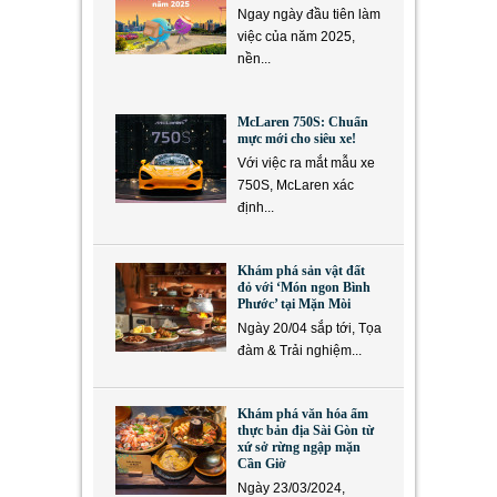
Ngay ngày đầu tiên làm
việc của năm 2025,
nền...
McLaren 750S: Chuẩn
mực mới cho siêu xe!
Với việc ra mắt mẫu xe
750S, McLaren xác
định...
Khám phá sản vật đất
đỏ với ‘Món ngon Bình
Phước’ tại Mặn Mòi
Ngày 20/04 sắp tới, Tọa
đàm & Trải nghiệm...
Khám phá văn hóa ẩm
thực bản địa Sài Gòn từ
xứ sở rừng ngập mặn
Cần Giờ
Ngày 23/03/2024,