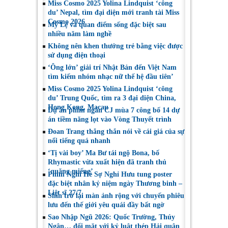
Miss Cosmo 2025 Yolina Lindquist ‘công
du’ Nepal, tìm đại diện mới tranh tài Miss
Cosmo 2026
Mỹ Lệ và quan điểm sống đặc biệt sau
nhiều năm làm nghề
Không nên khen thưởng trẻ bằng việc được
sử dụng điện thoại
‘Ông lớn’ giải trí Nhật Bản đến Việt Nam
tìm kiếm nhóm nhạc nữ thế hệ đầu tiên’
Miss Cosmo 2025 Yolina Lindquist ‘công
du’ Trung Quốc, tìm ra 3 đại diện China,
Hong Kong, Macau
Dự án phim ngắn CJ mùa 7 công bố 14 dự
án tiềm năng lọt vào Vòng Thuyết trình
Đoan Trang thẳng thắn nói về cái giá của sự
nổi tiếng quá nhanh
‘Tị vài boy’ Ma Bư tái ngộ Bona, bố
Rhymastic vừa xuất hiện đã tranh thủ
‘quăng miếng’
Phim Nghỉ Hè Sợ Nghỉ Hưu tung poster
đặc biệt nhân kỷ niệm ngày Thương binh –
Liệt sĩ 27/7
Shin trở lại màn ảnh rộng với chuyến phiêu
lưu đến thế giới yêu quái đầy bất ngờ
Sao Nhập Ngũ 2026: Quốc Trường, Thúy
Ngân… đối mặt với kỷ luật thép Hải quân