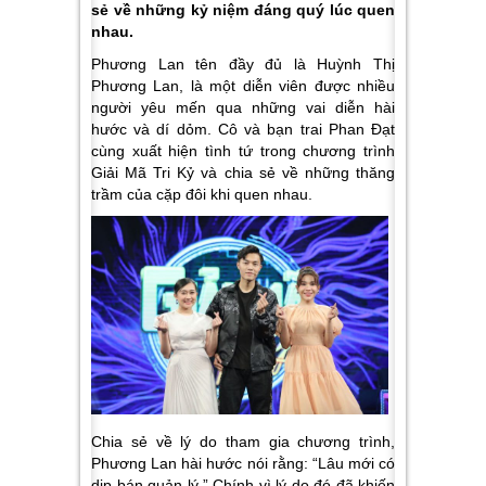
sẻ về những kỷ niệm đáng quý lúc quen
nhau.
Phương Lan tên đầy đủ là Huỳnh Thị
Phương Lan, là một diễn viên được nhiều
người yêu mến qua những vai diễn hài
hước và dí dỏm. Cô và bạn trai Phan Đạt
cùng xuất hiện tình tứ trong chương trình
Giải Mã Tri Kỷ và chia sẻ về những thăng
trầm của cặp đôi khi quen nhau.
Chia sẻ về lý do tham gia chương trình,
Phương Lan hài hước nói rằng: “Lâu mới có
dịp bán quản lý.” Chính vì lý do đó đã khiến