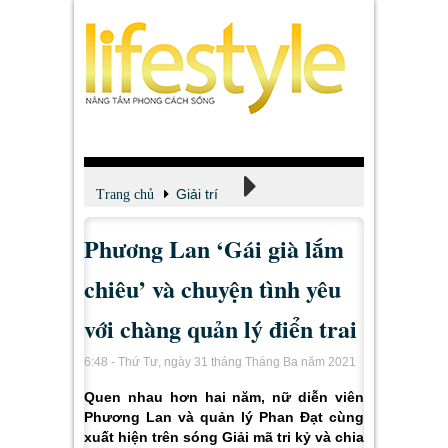
Giải trí
Trang chủ
Phương Lan ‘Gái già lắm
Xem - Nghe - Đọc
chiêu’ và chuyện tình yêu
với chàng quản lý điển trai
6:48 - Thứ Tư, ngày 31 tháng Tháng Ba năm 2021
Quen nhau hơn hai năm, nữ diễn viên
Phương Lan và quản lý Phan Đạt cùng
xuất hiện trên sóng Giải mã tri kỷ và chia