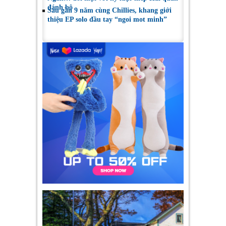
đánh bộ
Sau gần 9 năm cùng Chillies, khang giới
thiệu EP solo đầu tay “ngoi mot minh”