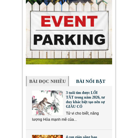
BÀI ĐỌC NHIỀU
BÀI NỔI BẬT
3 tuổi tìm được LỐI
TẮT trong năm 2026, tư
duy khác biệt tạo nên sự
GIÀU CÓ
Tử vi cho biết, năng
lượng Hỏa mạnh mẽ của...
4 con giáp sống bao