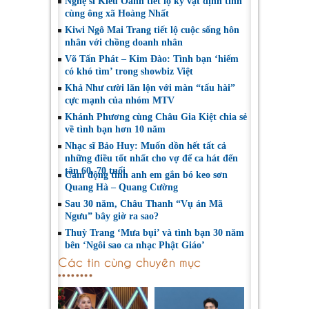
Nghệ sĩ Kiều Oanh tiết lộ kỷ vật định tình
cùng ông xã Hoàng Nhất
Kiwi Ngô Mai Trang tiết lộ cuộc sống hôn
nhân với chồng doanh nhân
Võ Tấn Phát – Kim Đào: Tình bạn ‘hiếm
có khó tìm’ trong showbiz Việt
Khả Như cười lăn lộn với màn “tấu hài”
cực mạnh của nhóm MTV
Khánh Phương cùng Châu Gia Kiệt chia sẻ
về tình bạn hơn 10 năm
Nhạc sĩ Bảo Huy: Muốn dồn hết tất cả
những điều tốt nhất cho vợ để ca hát đến
tận 60, 70 tuổi
Cảm động tình anh em gắn bó keo sơn
Quang Hà – Quang Cường
Sau 30 năm, Châu Thanh “Vụ án Mã
Ngưu” bây giờ ra sao?
Thuỳ Trang ‘Mưa bụi’ và tình bạn 30 năm
bên ‘Ngôi sao ca nhạc Phật Giáo’
Các tin cùng chuyên mục