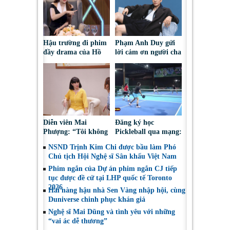
Hậu trường đi phim
Phạm Anh Duy gửi
đầy drama của Hồ
lời cảm ơn người cha
Bích Trâm
đã qua đời với
album “23”
Diễn viên Mai
Đăng ký học
Phượng: “Tôi không
Pickleball qua mạng:
bao giờ hối hận về
Nguy cơ bị chiếm
NSND Trịnh Kim Chi được bầu làm Phó
những gì mình đã
đoạt tài sản
Chủ tịch Hội Nghệ sĩ Sân khấu Việt Nam
chọn”
Phim ngắn của Dự án phim ngắn CJ tiếp
tục được đề cử tại LHP quốc tế Toronto
2026
Hai nàng hậu nhà Sen Vàng nhập hội, cùng
Duniverse chinh phục khán giả
Nghệ sĩ Mai Dũng và tình yêu với những
“vai ác dễ thương”