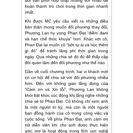
đôi vẫn phối hợp nhịp nhàng với nhau để
hoàn thành trò chơi trong thời gian nhanh
nhất.
Khi được MC yêu cầu viết ra những điều
bản thân mong muốn đối phương thay đổi,
Phương Lan hy vọng Phan Đạt “điềm đạm
và hạn chế thức khuya” hơn. Khác với cô,
Phan Đạt lại muốn cô “bớt tự ái và học thêm
gì đó” để tránh lãng phí thời gian trong
ngày. Qua những chia sẻ đó đủ để thấy cặp
đôi quan tâm đến đối phương như thế nào.
Gần về cuối chương trình, hai vị khách mời
có cơ hội để chia sẻ với đối phương nhiều
hơn. Đến với không gian lắng đọng của
“Cảm ơn và Xin lỗi”, Phương Lan không
khỏi bật khóc xúc động khi lắng nghe những
chia sẻ từ Phan Đạt. Cô không chỉ xem anh
là một người tri kỷ, mà còn là một người
bạn đồng hành của cô trong công việc và
cuộc sống. Về phía Phan Đạt, anh cảm ơn
nữ diễn viên khi cho anh được thực hiện
ước mơ là hoạt động trong lĩnh vực nghệ