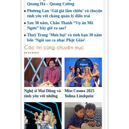
Quang Hà – Quang Cường
Phương Lan ‘Gái già lắm chiêu’ và chuyện
tình yêu với chàng quản lý điển trai
Sau 30 năm, Châu Thanh “Vụ án Mã
Ngưu” bây giờ ra sao?
Thuỳ Trang ‘Mưa bụi’ và tình bạn 30 năm
bên ‘Ngôi sao ca nhạc Phật Giáo’
Các tin cùng chuyên mục
Nghệ sĩ Mai Dũng và
Miss Cosmo 2025
tình yêu với những
Yolina Lindquist
“vai ác dễ thương”
‘công du’ Nepal, tìm
đại diện mới tranh
tài Miss Cosmo 2026