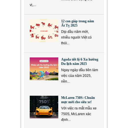
vị,...
12 con giáp trong năm
Ất Tỵ 2025
Dịp đầu năm mới,
nhiều người Việt có
thói...
Agoda tiết lộ 6 Xu hướng
Du lịch năm 2025
Ngay ngày đầu tiên làm
việc của năm 2025,
nền...
McLaren 750S: Chuẩn
mực mới cho siêu xe!
Với việc ra mắt mẫu xe
750S, McLaren xác
định...