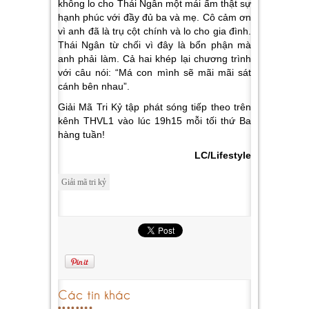
không lo cho Thái Ngân một mái ấm thật sự
hạnh phúc với đầy đủ ba và mẹ. Cô cảm ơn
vì anh đã là trụ cột chính và lo cho gia đình.
Thái Ngân từ chối vì đây là bổn phận mà
anh phải làm. Cả hai khép lại chương trình
với câu nói:
“Má con mình sẽ mãi mãi sát
cánh bên nhau”
.
Giải Mã Tri Kỷ tập phát sóng tiếp theo trên
kênh THVL1 vào lúc 19h15 mỗi tối thứ Ba
hàng tuần!
LC/Lifestyle
Giải mã tri kỷ
Các tin khác