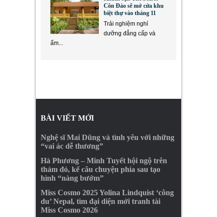
Côn Đảo sẽ mở cửa khu
biệt thự vào tháng 11
Trải nghiệm nghỉ
dưỡng đẳng cấp và
ẩm...
BÀI VIẾT MỚI
Nghệ sĩ Mai Dũng và tình yêu với những
“vai ác dễ thương”
Hà Phương – Minh Tuyết hội ngộ trên
thảm đỏ, kể câu chuyện phía sau tạo
hình “nàng bướm”
Miss Cosmo 2025 Yolina Lindquist ‘công
du’ Nepal, tìm đại diện mới tranh tài
Miss Cosmo 2026