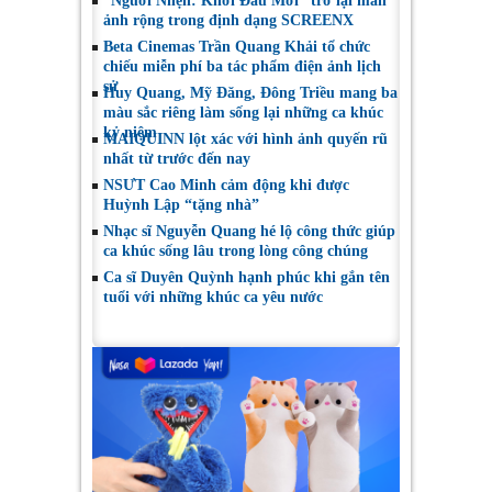
“Người Nhện: Khởi Đầu Mới” trở lại màn
ảnh rộng trong định dạng SCREENX
Beta Cinemas Trần Quang Khải tổ chức
chiếu miễn phí ba tác phẩm điện ảnh lịch
sử
Huy Quang, Mỹ Đăng, Đông Triều mang ba
màu sắc riêng làm sống lại những ca khúc
kỷ niệm
MAIQUINN lột xác với hình ảnh quyến rũ
nhất từ trước đến nay
NSƯT Cao Minh cảm động khi được
Huỳnh Lập “tặng nhà”
Nhạc sĩ Nguyễn Quang hé lộ công thức giúp
ca khúc sống lâu trong lòng công chúng
Ca sĩ Duyên Quỳnh hạnh phúc khi gắn tên
tuổi với những khúc ca yêu nước