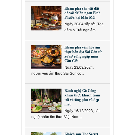
Khám phá sản vật đất
đỏ với ‘Món ngon Bình
Phước’ tại Mặn Mòi
Ngày 20/04 sắp tới, Tọa
đàm & Trải nghiệm...
Khám phá văn hóa ẩm
thực bản địa Sài Gòn từ
xứ sở rừng ngập mặn
Cần Giờ
Ngày 23/03/2024,
người yêu ẩm thực Sài Gòn có...
Bánh nghệ Gò Công
khiến thực khách trầm
trồ vì công phu và đẹp
mắt
Ngày 16/12/2023, các
nghệ nhân ẩm thực Việt Nam...
Khách sạn The Secret