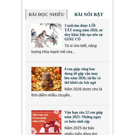
BÀI ĐỌC NHIỀU
BÀI NỔI BẬT
3 tuổi tìm được LỐI
TẮT trong năm 2026, tư
duy khác biệt tạo nên sự
GIÀU CÓ
Tử vi cho biết, năng
lượng Hỏa mạnh mẽ của...
4 con giáp sống bao
dung dễ gặp vận may
lớn năm 2026, tài lộc có
thể khởi sắc bất ngờ
Năm 2026 được cho là
thời điểm nhiều chuyển...
Vận hạn của 12 con giáp
năm 2025: Những nguy
cơ luôn rình rập
Năm 2025 dự báo
nhiều biến động thú