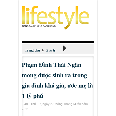
Giải trí
Trang chủ
Phạm Đình Thái Ngân
Xem - Nghe - Đọc
mong được sinh ra trong
gia đình khá giả, ước mẹ là
1 tỷ phú
3:48 - Thứ Tư, ngày 27 tháng Tháng Mười năm
2021