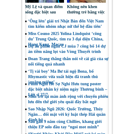
Mỹ Lệ và quan điểm
Không nên khen
sống đặc biệt sau
thưởng trẻ bằng việc
nhiều năm làm nghề
được sử dụng điện
‘Ông lớn’ giải trí Nhật Bản đến Việt Nam
thoại
tìm kiếm nhóm nhạc nữ thế hệ đầu tiên’
Miss Cosmo 2025 Yolina Lindquist ‘công
du’ Trung Quốc, tìm ra 3 đại diện China,
Hong Kong, Macau
Dự án phim ngắn CJ mùa 7 công bố 14 dự
án tiềm năng lọt vào Vòng Thuyết trình
Đoan Trang thẳng thắn nói về cái giá của sự
nổi tiếng quá nhanh
‘Tị vài boy’ Ma Bư tái ngộ Bona, bố
Rhymastic vừa xuất hiện đã tranh thủ
‘quăng miếng’
Phim Nghỉ Hè Sợ Nghỉ Hưu tung poster
đặc biệt nhân kỷ niệm ngày Thương binh –
Liệt sĩ 27/7
Shin trở lại màn ảnh rộng với chuyến phiêu
lưu đến thế giới yêu quái đầy bất ngờ
Sao Nhập Ngũ 2026: Quốc Trường, Thúy
Ngân… đối mặt với kỷ luật thép Hải quân
đánh bộ
Sau gần 9 năm cùng Chillies, khang giới
thiệu EP solo đầu tay “ngoi mot minh”