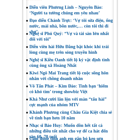
Diễn viên Phương Linh – Nguyên Bảo:
‘Người ta tưởng chúng em yêu nhau’
Đạo diễn Chánh Trực: ‘Vợ tôi sửa điện, ống
nước, mái nhà, bồn nước,… còn tôi thì đi
chợ’
Nghệ sĩ Phú Quý: “Vợ và tài sản lớn nhất
đối với tôi”
Diễn viên hài Hữu Đằng bật khóc khi trải
lòng cùng mẹ trên sóng truyền hình
Nghệ sĩ Kiều Oanh tiết lộ kỷ vật định tình
cùng ông xã Hoàng Nhất
Kiwi Ngô Mai Trang tiết lộ cuộc sống hôn
nhân với chồng doanh nhân
Võ Tấn Phát – Kim Đào: Tình bạn ‘hiếm
có khó tìm’ trong showbiz Việt
Khả Như cười lăn lộn với màn “tấu hài”
cực mạnh của nhóm MTV
Khánh Phương cùng Châu Gia Kiệt chia sẻ
về tình bạn hơn 10 năm
Nhạc sĩ Bảo Huy: Muốn dồn hết tất cả
những điều tốt nhất cho vợ để ca hát đến
tận 60, 70 tuổi
Cảm động tình anh em gắn bó keo sơn