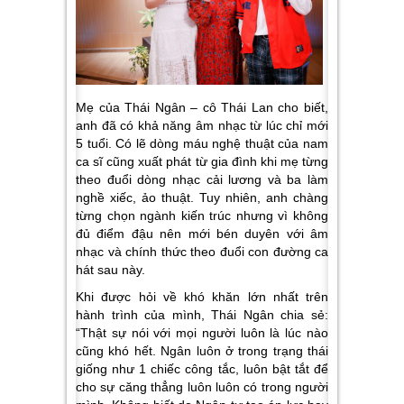
Mẹ của Thái Ngân – cô Thái Lan cho biết,
anh đã có khả năng âm nhạc từ lúc chỉ mới
5 tuổi. Có lẽ dòng máu nghệ thuật của nam
ca sĩ cũng xuất phát từ gia đình khi mẹ từng
theo đuổi dòng nhạc cải lương và ba làm
nghề xiếc, ảo thuật. Tuy nhiên, anh chàng
từng chọn ngành kiến trúc nhưng vì không
đủ điểm đậu nên mới bén duyên với âm
nhạc và chính thức theo đuổi con đường ca
hát sau này.
Khi được hỏi về khó khăn lớn nhất trên
hành trình của mình, Thái Ngân chia sẻ:
“Thật sự nói với mọi người luôn là lúc nào
cũng khó hết. Ngân luôn ở trong trạng thái
giống như 1 chiếc công tắc, luôn bật tắt để
cho sự căng thẳng luôn luôn có trong người