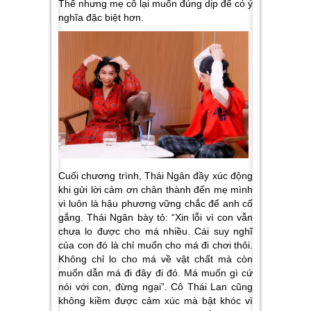
Thế nhưng mẹ cô lại muốn đúng dịp để có ý
nghĩa đặc biệt hơn.
Cuối chương trình, Thái Ngân đầy xúc động
khi gửi lời cảm ơn chân thành đến mẹ mình
vì luôn là hậu phương vững chắc để anh cố
gắng. Thái Ngân bày tỏ:
“Xin lỗi vì con vẫn
chưa lo được cho má nhiều. Cái suy nghĩ
của con đó là chỉ muốn cho má đi chơi thôi.
Không chỉ lo cho má về vật chất mà còn
muốn dẫn má đi đây đi đó. Má muốn gì cứ
nói với con, đừng ngại”
. Cô Thái Lan cũng
không kiềm được cảm xúc mà bật khóc vì