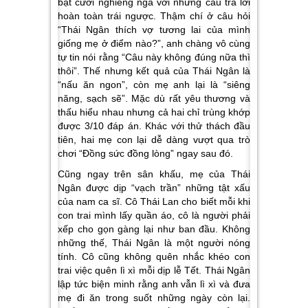
bật cười nghiêng ngả với những câu trả lời
hoàn toàn trái ngược. Thậm chí ở câu hỏi
“Thái Ngân thích vợ tương lai của mình
giống mẹ ở điểm nào?”, anh chàng vô cùng
tự tin nói rằng “Câu này không đúng nữa thì
thôi”. Thế nhưng kết quả của Thái Ngân là
“nấu ăn ngon”, còn mẹ anh lại là “siêng
năng, sạch sẽ”. Mặc dù rất yêu thương và
thấu hiểu nhau nhưng cả hai chỉ trùng khớp
được 3/10 đáp án. Khác với thử thách đầu
tiên, hai mẹ con lại dễ dàng vượt qua trò
chơi “Đồng sức đồng lòng” ngay sau đó.
Cũng ngay trên sân khấu, mẹ của Thái
Ngân được dịp “vạch trần” những tật xấu
của nam ca sĩ. Cô Thái Lan cho biết mỗi khi
con trai mình lấy quần áo, cô là người phải
xếp cho gọn gàng lại như ban đầu. Không
những thế, Thái Ngân là một người nóng
tính. Cô cũng không quên nhắc khéo con
trai việc quên lì xì mỗi dịp lễ Tết. Thái Ngân
lập tức biện minh rằng anh vẫn lì xì và đưa
mẹ đi ăn trong suốt những ngày còn lại.