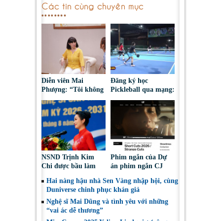
Các tin cùng chuyên mục
Diễn viên Mai
Đăng ký học
Phượng: “Tôi không
Pickleball qua mạng:
bao giờ hối hận về
Nguy cơ bị chiếm
những gì mình đã
đoạt tài sản
chọn”
NSND Trịnh Kim
Phim ngắn của Dự
Chi được bầu làm
án phim ngắn CJ
Phó Chủ tịch Hội
tiếp tục được đề cử
Hai nàng hậu nhà Sen Vàng nhập hội, cùng
Nghệ sĩ Sân khấu
tại LHP quốc tế
Duniverse chinh phục khán giả
Việt Nam
Toronto 2026
Nghệ sĩ Mai Dũng và tình yêu với những
“vai ác dễ thương”