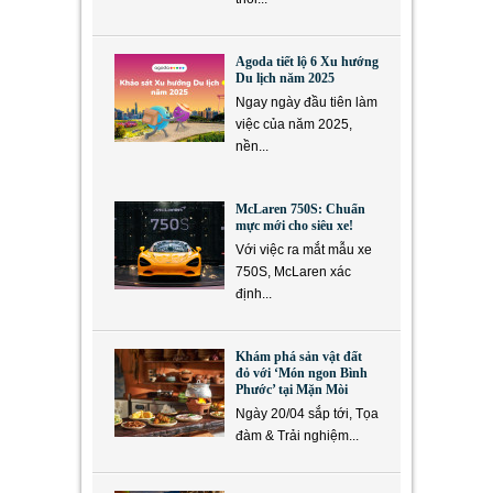
Agoda tiết lộ 6 Xu hướng
Du lịch năm 2025
Ngay ngày đầu tiên làm
việc của năm 2025,
nền...
McLaren 750S: Chuẩn
mực mới cho siêu xe!
Với việc ra mắt mẫu xe
750S, McLaren xác
định...
Khám phá sản vật đất
đỏ với ‘Món ngon Bình
Phước’ tại Mặn Mòi
Ngày 20/04 sắp tới, Tọa
đàm & Trải nghiệm...