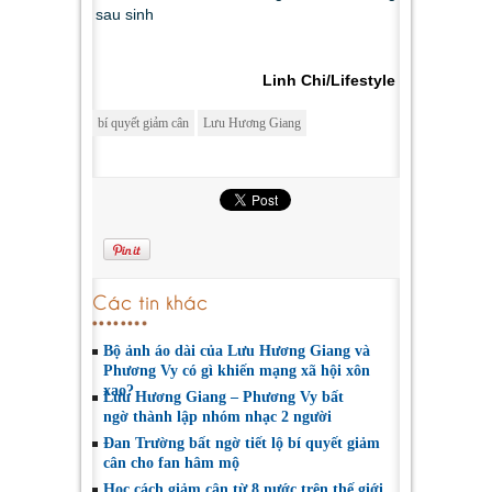
Linh Chi/Lifestyle
bí quyết giảm cân
Lưu Hương Giang
Các tin khác
Bộ ảnh áo dài của Lưu Hương Giang và
Phương Vy có gì khiến mạng xã hội xôn
xao?
Lưu Hương Giang – Phương Vy bất
ngờ thành lập nhóm nhạc 2 người
Đan Trường bất ngờ tiết lộ bí quyết giảm
cân cho fan hâm mộ
Học cách giảm cân từ 8 nước trên thế giới