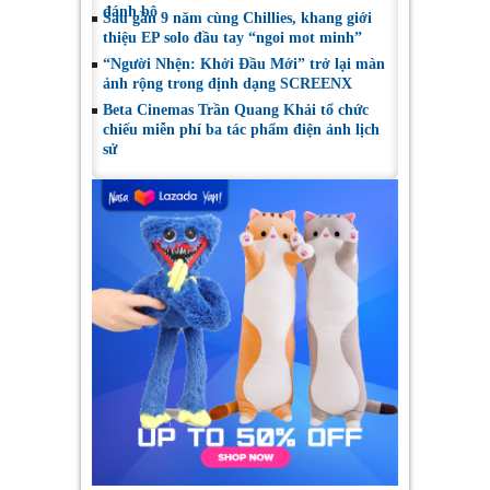
đánh bộ
Sau gần 9 năm cùng Chillies, khang giới
thiệu EP solo đầu tay “ngoi mot minh”
“Người Nhện: Khởi Đầu Mới” trở lại màn
ảnh rộng trong định dạng SCREENX
Beta Cinemas Trần Quang Khải tổ chức
chiếu miễn phí ba tác phẩm điện ảnh lịch
sử