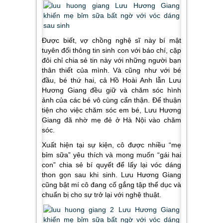
Được biết, vợ chồng nghệ sĩ này bí mật
tuyên đối thông tin sinh con với báo chí, cặp
đôi chỉ chia sẻ tin này với những người bạn
thân thiết của mình. Và cũng như với bé
đầu, bé thứ hai, cả Hồ Hoài Anh lẫn Lưu
Hương Giang đều giữ và chăm sóc hình
ảnh của các bé vô cùng cẩn thận. Để thuận
tiện cho việc chăm sóc em bé, Lưu Hương
Giang đã nhờ mẹ đẻ ở Hà Nội vào chăm
sóc.
Xuất hiện tại sự kiện, cô được nhiều “mẹ
bỉm sữa” yêu thích và mong muốn “gái hai
con” chia sẻ bí quyết để lấy lại vóc dáng
thon gọn sau khi sinh. Lưu Hương Giang
cũng bật mí cô đang cố gắng tập thể dục và
chuẩn bị cho sự trở lại với nghệ thuật.