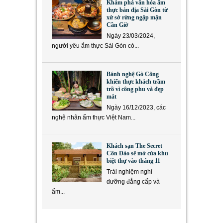
Khám phá văn hóa ẩm
thực bản địa Sài Gòn từ
xứ sở rừng ngập mặn
Cần Giờ
Ngày 23/03/2024,
người yêu ẩm thực Sài Gòn có...
Bánh nghệ Gò Công
khiến thực khách trầm
trồ vì công phu và đẹp
mắt
Ngày 16/12/2023, các
nghệ nhân ẩm thực Việt Nam...
Khách sạn The Secret
Côn Đảo sẽ mở cửa khu
biệt thự vào tháng 11
Trải nghiệm nghỉ
dưỡng đẳng cấp và
ẩm...