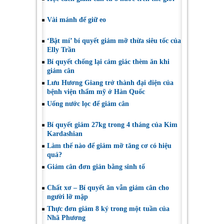
Vài mánh để giữ eo
‘Bật mí’ bí quyết giảm mỡ thừa siêu tốc của
Elly Trần
Bí quyết chống lại cảm giác thèm ăn khi
giảm cân
Lưu Hương Giang trở thành đại diện của
bệnh viện thẩm mỹ ở Hàn Quốc
Uống nước lọc để giảm cân
Bí quyết giảm 27kg trong 4 tháng của Kim
Kardashian
Làm thế nào để giảm mỡ tăng cơ có hiệu
quả?
Giảm cân đơn giản bằng sinh tố
Chất xơ – Bí quyết ăn vẫn giảm cân cho
người lỡ mập
Thực đơn giảm 8 ký trong một tuần của
Nhã Phương