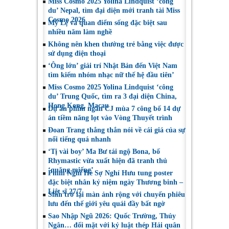
Miss Cosmo 2025 Yolina Lindquist ‘công
du’ Nepal, tìm đại diện mới tranh tài Miss
Cosmo 2026
Mỹ Lệ và quan điểm sống đặc biệt sau
nhiều năm làm nghề
Không nên khen thưởng trẻ bằng việc được
sử dụng điện thoại
‘Ông lớn’ giải trí Nhật Bản đến Việt Nam
tìm kiếm nhóm nhạc nữ thế hệ đầu tiên’
Miss Cosmo 2025 Yolina Lindquist ‘công
du’ Trung Quốc, tìm ra 3 đại diện China,
Hong Kong, Macau
Dự án phim ngắn CJ mùa 7 công bố 14 dự
án tiềm năng lọt vào Vòng Thuyết trình
Đoan Trang thẳng thắn nói về cái giá của sự
nổi tiếng quá nhanh
‘Tị vài boy’ Ma Bư tái ngộ Bona, bố
Rhymastic vừa xuất hiện đã tranh thủ
‘quăng miếng’
Phim Nghỉ Hè Sợ Nghỉ Hưu tung poster
đặc biệt nhân kỷ niệm ngày Thương binh –
Liệt sĩ 27/7
Shin trở lại màn ảnh rộng với chuyến phiêu
lưu đến thế giới yêu quái đầy bất ngờ
Sao Nhập Ngũ 2026: Quốc Trường, Thúy
Ngân… đối mặt với kỷ luật thép Hải quân