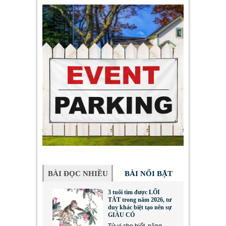
BÀI ĐỌC NHIỀU
BÀI NỔI BẬT
3 tuổi tìm được LỐI
TẮT trong năm 2026, tư
duy khác biệt tạo nên sự
GIÀU CÓ