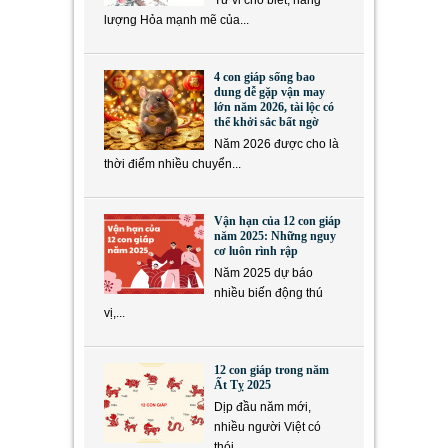
Tử vi cho biết, năng
lượng Hỏa mạnh mẽ của...
4 con giáp sống bao
dung dễ gặp vận may
lớn năm 2026, tài lộc có
thể khởi sắc bất ngờ
Năm 2026 được cho là
thời điểm nhiều chuyển...
Vận hạn của 12 con giáp
năm 2025: Những nguy
cơ luôn rình rập
Năm 2025 dự báo
nhiều biến động thú
vị,...
12 con giáp trong năm
Ất Tỵ 2025
Dịp đầu năm mới,
nhiều người Việt có
thói...